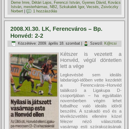
Deme Imre
,
Détári Lajos
,
Ferenczi István
,
Gyenes Dávid
,
Kovács
István
,
mesterhármas
,
NB2
,
Szkukalek Igor
,
Vecsés
,
Zsivóczky
Norbert
|
1 hozzászólás
2008.XI.30. LK, Ferencváros – Bp.
Honvéd: 2-2
Közzétéve:
2009. április 18. szombat
|
Szerző:
K@rcsi
Kétszer is vezetett a
Honvéd, végül döntetlen
lett a vége
Legkevésbé sem ideális
labdarúgó-időben vette kezdetét
a Ferencváros–Honvéd
találkozó a Ligakupa D-
csoportjában – ha egyáltalán
novemberben végén lehet
futballhoz való ideális időről
beszélni. A szakadó eső és a
tévéközvetí­tés ellenére közel
félezer néző választotta
vasárnap esti szórakozásának