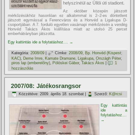
helyszí­néül az Üllői úti stadiont.
Az október közepén játszott
mérkőzésükhöz hasonlóan ez alkalommal is 2–2-es döntetlent
játszott egymással a Ferencváros és a Honvéd a Ligakupa D-
csoportjában. A 7. forduló egyetlen vasárnapi mérkőzésén a vendég
Honvéd Takács Ákos kiállí­tása miatt az utolsó 25 percet
emberhátrányban játszotta.
Egy kattintás ide a folytatáshoz....
→
Kategória:
2008/09
|
Címke:
2008/09
,
Bp. Honvéd (Kispest;
KAC)
,
Deme Imre
,
Kamate Dramane
,
Ligakupa
,
Országh Péter
,
piros lap (emberelőny)
,
Pölöskei Gábor
,
Takács Ákos
|
1
hozzászólás
2007/08: Játékosrangsor
Közzétéve:
2009. április 18. szombat
|
Szerző:
K@rcsi
Egy kattintás
ide a
folytatáshoz....
→