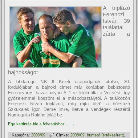
A triplázó
Ferenczi
István 39
találattal
zárta a
bajnokságot
A labdarúgó NB II Keleti csoportjának utolsó, 30.
fordulójában a bajnoki cí­met már korábban bebiztosí­tó
Ferencváros hazai pályán 5–1-re felülmúlta a Vecsést, í­gy
győzelemmel köszönt el a másodosztálytól. A találkozón
Ferenczi István triplázott, mí­g rajta kí­vül a búcsúzó
Szkukalek Igor, Deme Imre, illetve a vendégek részéről
Namuquita Roland talált be.
Egy kattintás ide a folytatáshoz....
→
Kategória:
2008/09
|
Címke:
2008/09
,
büntető (értékesí­tett)
,