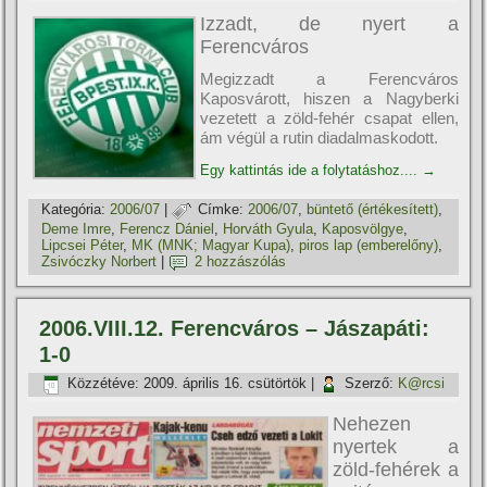
Izzadt, de nyert a
Ferencváros
Megizzadt a Ferencváros
Kaposvárott, hiszen a Nagyberki
vezetett a zöld-fehér csapat ellen,
ám végül a rutin diadalmaskodott.
Egy kattintás ide a folytatáshoz....
→
Kategória:
2006/07
|
Címke:
2006/07
,
büntető (értékesí­tett)
,
Deme Imre
,
Ferencz Dániel
,
Horváth Gyula
,
Kaposvölgye
,
Lipcsei Péter
,
MK (MNK; Magyar Kupa)
,
piros lap (emberelőny)
,
Zsivóczky Norbert
|
2 hozzászólás
2006.VIII.12. Ferencváros – Jászapáti:
1-0
Közzétéve:
2009. április 16. csütörtök
|
Szerző:
K@rcsi
Nehezen
nyertek a
zöld-fehérek a