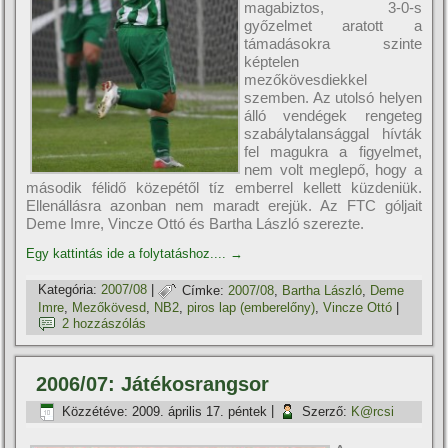
magabiztos, 3-0-s
győzelmet aratott a
támadásokra szinte
képtelen
mezőkövesdiekkel
szemben. Az utolsó helyen
álló vendégek rengeteg
szabálytalansággal hí­vták
fel magukra a figyelmet,
nem volt meglepő, hogy a
második félidő közepétől tí­z emberrel kellett küzdeniük.
Ellenállásra azonban nem maradt erejük. Az FTC góljait
Deme Imre, Vincze Ottó és Bartha László szerezte.
Egy kattintás ide a folytatáshoz....
→
Kategória:
2007/08
|
Címke:
2007/08
,
Bartha László
,
Deme
Imre
,
Mezőkövesd
,
NB2
,
piros lap (emberelőny)
,
Vincze Ottó
|
2 hozzászólás
2006/07: Játékosrangsor
Közzétéve:
2009. április 17. péntek
|
Szerző:
K@rcsi