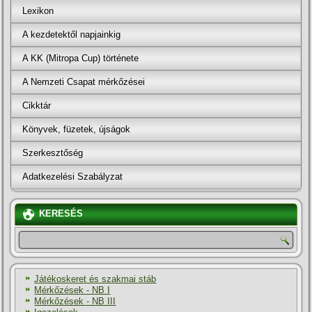
Lexikon
A kezdetektől napjainkig
A KK (Mitropa Cup) története
A Nemzeti Csapat mérkőzései
Cikktár
Könyvek, füzetek, újságok
Szerkesztőség
Adatkezelési Szabályzat
KERESÉS
Játékoskeret és szakmai stáb
Mérkőzések - NB I
Mérkőzések - NB III