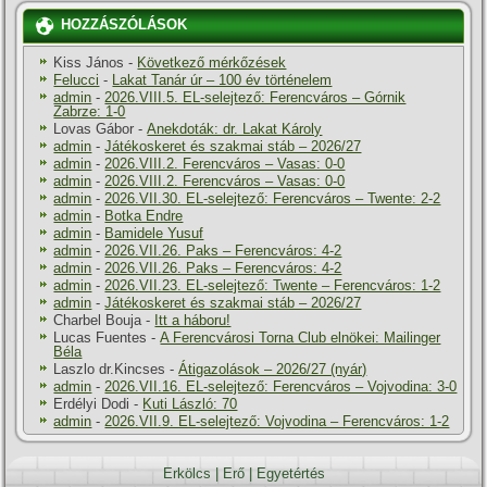
HOZZÁSZÓLÁSOK
Kiss János
-
Következő mérkőzések
Felucci
-
Lakat Tanár úr – 100 év történelem
admin
-
2026.VIII.5. EL-selejtező: Ferencváros – Górnik
Zabrze: 1-0
Lovas Gábor
-
Anekdoták: dr. Lakat Károly
admin
-
Játékoskeret és szakmai stáb – 2026/27
admin
-
2026.VIII.2. Ferencváros – Vasas: 0-0
admin
-
2026.VIII.2. Ferencváros – Vasas: 0-0
admin
-
2026.VII.30. EL-selejtező: Ferencváros – Twente: 2-2
admin
-
Botka Endre
admin
-
Bamidele Yusuf
admin
-
2026.VII.26. Paks – Ferencváros: 4-2
admin
-
2026.VII.26. Paks – Ferencváros: 4-2
admin
-
2026.VII.23. EL-selejtező: Twente – Ferencváros: 1-2
admin
-
Játékoskeret és szakmai stáb – 2026/27
Charbel Bouja
-
Itt a háboru!
Lucas Fuentes
-
A Ferencvárosi Torna Club elnökei: Mailinger
Béla
Laszlo dr.Kincses
-
Átigazolások – 2026/27 (nyár)
admin
-
2026.VII.16. EL-selejtező: Ferencváros – Vojvodina: 3-0
Erdélyi Dodi
-
Kuti László: 70
admin
-
2026.VII.9. EL-selejtező: Vojvodina – Ferencváros: 1-2
Erkölcs
|
Erő
|
Egyetértés