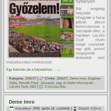
nyitányon
Bár rengeteg
helyzetet
kihagytak a hazai
pályán játszó
ferencvárosiak a
Jászapáti ellen, a
hajrában Laczkó
Zsolt révén
mégis szereztek
egy gólt, amivel
megnyerték
történetük első
másodosztályú mérkőzését.
Egy kattintás ide a folytatáshoz....
→
Kategória:
2006/07
|
Címke:
2006/07
,
Deme Imre
,
Dragóner
Attila
,
Horváth Péter
,
Jászapáti
,
jegy és bérlet információk
,
Laczkó Zsolt
,
NB2
|
3 hozzászólás
Deme Imre
Közzétéve:
2009. április 16. csütörtök
|
Szerző:
K@rcsi