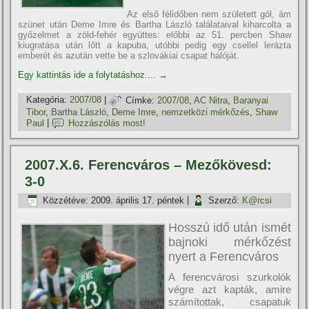
Az első félidőben nem született gól, ám
szünet után Deme Imre és Bartha László találataival kiharcolta a
győzelmet a zöld-fehér együttes: előbbi az 51. percben Shaw
kiugratása után lőtt a kapuba, utóbbi pedig egy csellel lerázta
emberét és azután vette be a szlovákiai csapat hálóját.
Egy kattintás ide a folytatáshoz....
→
Kategória:
2007/08
|
Címke:
2007/08
,
AC Nitra
,
Baranyai
Tibor
,
Bartha László
,
Deme Imre
,
nemzetközi mérkőzés
,
Shaw
Paul
|
Hozzászólás most!
2007.X.6. Ferencváros – Mezőkövesd:
3-0
Közzétéve:
2009. április 17. péntek
|
Szerző:
K@rcsi
Hosszú idő után ismét
bajnoki mérkőzést
nyert a Ferencváros
A ferencvárosi szurkolók
végre azt kapták, amire
számí­tottak, csapatuk