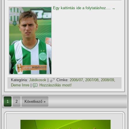
Egy kattintás ide a folytatáshoz....
→
Kategória:
Játékosok
|
Címke:
2006/07
,
2007/08
,
2008/09
,
Deme Imre
|
Hozzászólás most!
1
2
Következő »