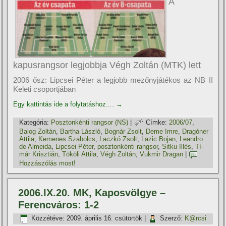
A
kapusrangsor legjobbja Végh Zoltán (MTK) lett
2006 ősz: Lipcsei Péter a legjobb mezőnyjátékos az NB II
Keleti csoportjában
Egy kattintás ide a folytatáshoz....
→
Kategória:
Posztonkénti rangsor (NS)
|
Címke:
2006/07
,
Balog Zoltán
,
Bartha László
,
Bognár Zsolt
,
Deme Imre
,
Dragóner
Attila
,
Kemenes Szabolcs
,
Laczkó Zsolt
,
Lazic Bojan
,
Leandro
de Almeida
,
Lipcsei Péter
,
posztonkénti rangsor
,
Sitku Illés
,
Tí­
már Krisztián
,
Tököli Attila
,
Végh Zoltán
,
Vukmir Dragan
|
Hozzászólás most!
2006.IX.20. MK, Kaposvölgye –
Ferencváros: 1-2
Közzétéve:
2009. április 16. csütörtök
|
Szerző:
K@rcsi