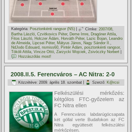
Kategória:
Posztonkénti rangsor (NS)
|
Címke:
2007/08
,
Bartha László
,
Czvitkovics Péter
,
Deme Imre
,
Dragóner Attila
,
Fitos László
,
Holczer Ádám
,
Horváth Péter
,
Lazic Bojan
,
Leandro
de Almeida
,
Lipcsei Péter
,
Mátyus János
,
Nagy Sándor II.
,
NdJodo Edouard
,
nsmiss60
,
Pintér Ádám
,
posztonkénti rangsor
,
Tököli Attila
,
Vincze Ottó
,
Zarzycki Wojciek
,
Zsivóczky Norbert
|
Hozzászólás most!
2008.II.5. Ferencváros – AC Nitra: 2-0
Közzétéve:
2009. április 18. szombat
|
Szerző:
K@rcsi
Felkészülési mérkőzés:
kétgólos FTC-győzelem az
FC Nitra ellen
A Ferencváros labdarúgócsapata
két góllal verte Budafokon az FC
Nitra együttesét felkészülési
mérkőzésen.