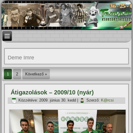
Deme Imre
1
2
Következő »
Átigazolások – 2009/10 (nyár)
Közzétéve:
2009. június 30. kedd
|
Szerző:
K@rcsi