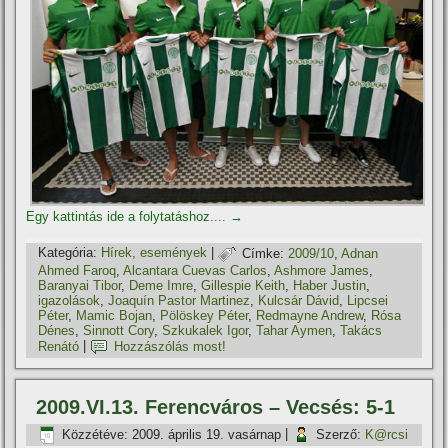
Egy kattintás ide a folytatáshoz....
→
Kategória:
Hí­rek, események
|
Címke:
2009/10
,
Adnan
Ahmed Faroq
,
Alcantara Cuevas Carlos
,
Ashmore James
,
Baranyai Tibor
,
Deme Imre
,
Gillespie Keith
,
Haber Justin
,
igazolások
,
Joaquí­n Pastor Martinez
,
Kulcsár Dávid
,
Lipcsei
Péter
,
Mamic Bojan
,
Pölöskey Péter
,
Redmayne Andrew
,
Rósa
Dénes
,
Sinnott Cory
,
Szkukalek Igor
,
Tahar Aymen
,
Takács
Renátó
|
Hozzászólás most!
2009.VI.13. Ferencváros – Vecsés: 5-1
Közzétéve:
2009. április 19. vasárnap
|
Szerző:
K@rcsi