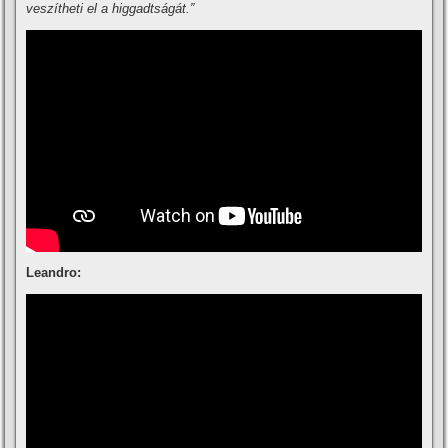
veszí­theti el a higgadtságát.”
Leandro: