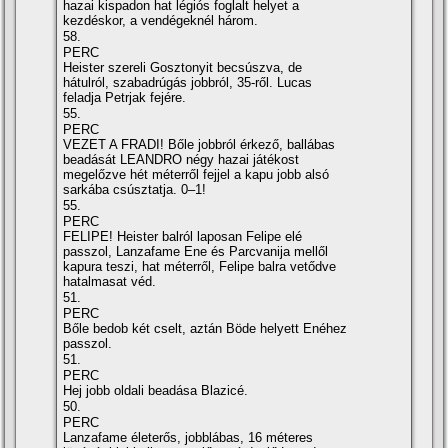
hazai kispadon hat légiós foglalt helyet a
kezdéskor, a vendégeknél három.
58.
PERC
Heister szereli Gosztonyit becsúszva, de
hátulról, szabadrúgás jobbról, 35-ről. Lucas
feladja Petrjak fejére.
55.
PERC
VEZET A FRADI! Bőle jobbról érkező, ballábas
beadását LEANDRO négy hazai játékost
megelőzve hét méterről fejjel a kapu jobb alsó
sarkába csúsztatja. 0–1!
55.
PERC
FELIPE! Heister balról laposan Felipe elé
passzol, Lanzafame Ene és Parcvanija mellől
kapura teszi, hat méterről, Felipe balra vetődve
hatalmasat véd.
51.
PERC
Bőle bedob két cselt, aztán Böde helyett Enéhez
passzol.
51.
PERC
Hej jobb oldali beadása Blazicé.
50.
PERC
Lanzafame életerős, jobblábas, 16 méteres