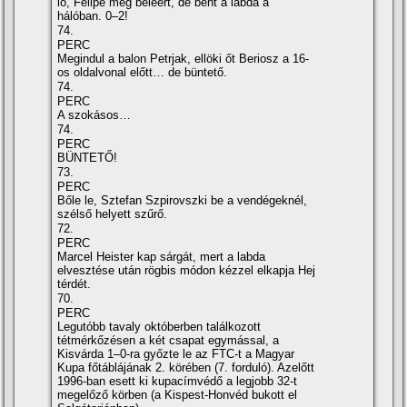
lő, Felipe még beleért, de bent a labda a
hálóban. 0–2!
74.
PERC
Megindul a balon Petrjak, ellöki őt Beriosz a 16-
os oldalvonal előtt… de büntető.
74.
PERC
A szokásos…
74.
PERC
BÜNTETŐ!
73.
PERC
Bőle le, Sztefan Szpirovszki be a vendégeknél,
szélső helyett szűrő.
72.
PERC
Marcel Heister kap sárgát, mert a labda
elvesztése után rögbis módon kézzel elkapja Hej
térdét.
70.
PERC
Legutóbb tavaly októberben találkozott
tétmérkőzésen a két csapat egymással, a
Kisvárda 1–0-ra győzte le az FTC-t a Magyar
Kupa főtáblájának 2. körében (7. forduló). Azelőtt
1996-ban esett ki kupací­mvédő a legjobb 32-t
megelőző körben (a Kispest-Honvéd bukott el