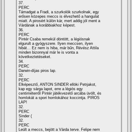
37.
PERC
Támadgat a Fradi, a szurkolók szurkolnak, egy
erősen közepes meccs is élvezhető a hangulat
miatt. A pirosért külön kár, mert addig jól ment a
Várdának a korábbiakhoz képest.
36.
PERC
Pintér Csaba remekül döntött, a légiósnak
elgurult a gyógyszere. Ilyen meccsen, ilyen
hibát… Ez nem is hiba, már bűn, Révész Attila
minden bizonnyal már le is vonta a
következtetéseket.
34.
PERC
Darwin-dí­jas piros lap.
32.
PERC
Elképesztő, ANTON SINDER ellöki Petrjakot,
kap egy sárga lapot, erre a légiós egy
centiméterről Pintér játékvezető arcába üvölt, és
homlokát a spori homlokához koccintja. PIROS
LAP!
32.
PERC
Sinder (
32.
PERC
Leült a meccs, bejött a Várda terve. Felipe nem