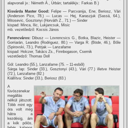
alapvonali jv.: Németh Á., Urbán; tartalékjv.: Farkas B.)
Kisvárda Master Good:
Felipe — Parcvanija, Ene, Beriosz, Vári
(Anderson Pico, 78.) — Lucas — Hej, Karaszjuk (Sassá, 64.),
Mitosevic, Gosztonyi (Horváth Z., 71.) — Sinder
kispad: Minca, Ilic, Lukjancsuk, Misic
mb. vezetőedző: Kocsis János
Ferencváros:
Dibusz — Lovrencsics G., Botka, Blazic, Heister —
Gorriarán, Leandro (Rodriguez, 80.) — Varga R. (Böde, 46.), Bőle
(Spirovski, 73.), Petrjak — Lanzafame
kispad: Holczer, Takács Zs., Finnbogason, Csernik
vezetőedző: Thomas Doll
Gól: Leandro (55.), Lanzafame (75. – 11-esből)
Sárga lap: Sinder (33.), Gosztonyi (43.), Vári (77.) illetve Heister
(72.), Lanzafame (82.)
Kiállí­tva: Sinder (33.), Beriosz (83.)
A
fúvószenekar
megállás
nélkül játszott.
Több mint egy
óra volt még
hátra a
kezdésig, ám
a kék pólós,
fehér kalapos