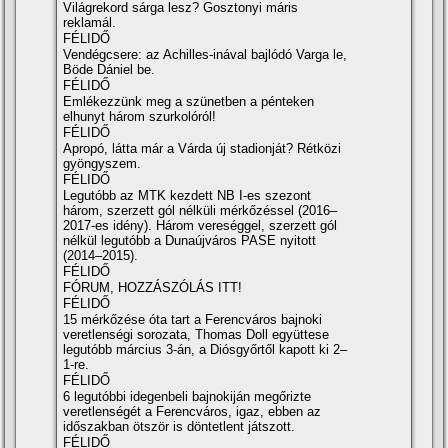
Világrekord sárga lesz? Gosztonyi máris
reklamál.
FÉLIDŐ
Vendégcsere: az Achilles-inával bajlódó Varga le,
Böde Dániel be.
FÉLIDŐ
Emlékezzünk meg a szünetben a pénteken
elhunyt három szurkolóról!
FÉLIDŐ
Apropó, látta már a Várda új stadionját? Rétközi
gyöngyszem.
FÉLIDŐ
Legutóbb az MTK kezdett NB I-es szezont
három, szerzett gól nélküli mérkőzéssel (2016–
2017-es idény). Három vereséggel, szerzett gól
nélkül legutóbb a Dunaújváros PASE nyitott
(2014–2015).
FÉLIDŐ
FÓRUM, HOZZÁSZÓLÁS ITT!
FÉLIDŐ
15 mérkőzése óta tart a Ferencváros bajnoki
veretlenségi sorozata, Thomas Doll együttese
legutóbb március 3-án, a Diósgyőrtől kapott ki 2–
1-re.
FÉLIDŐ
6 legutóbbi idegenbeli bajnokiján megőrizte
veretlenségét a Ferencváros, igaz, ebben az
időszakban ötször is döntetlent játszott.
FÉLIDŐ