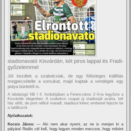
stadionavató Kisvárdán, két piros lappal és Fradi-
győzelemmel
Jól kezdtek a szabolcsiak, de egy fölösleges kiállí­tás
megpecsételte a sorsukat, majd kaptak a vendégek egy
potya büntetőt is.
A labdarúgó NB I 4. fordulójában a Ferencváros 2–0-ra legyőzte a
Kisvárdát idegenben. A szabolcsi csapat új stadionját avatta, telt
ház előtt, de pont nélkül maradt, ráadásul kilenc emberrel fejezte be
a találkozót.
Nyilatkozatok:
Kocsis János:
— Aki nem akar nyerni, az ne is menjen ki a
pályára! Reális cél kell, hogy legyen minden meccsre, hogy miként