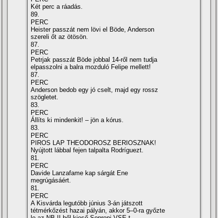
Két perc a ráadás.
89.
PERC
Heister passzát nem lövi el Böde, Anderson
szereli őt az ötösön.
87.
PERC
Petrjak passzát Böde jobbal 14-ről nem tudja
elpasszolni a balra mozduló Felipe mellett!
87.
PERC
Anderson bedob egy jó cselt, majd egy rossz
szögletet.
83.
PERC
Állí­ts ki mindenkit! – jön a kórus.
83.
PERC
PIROS LAP THEODOROSZ BERIOSZNAK!
Nyújtott lábbal fejen talpalta Rodrí­guezt.
81.
PERC
Davide Lanzafame kap sárgát Ene
megrúgásáért.
81.
PERC
A Kisvárda legutóbb június 3-án játszott
tétmérkőzést hazai pályán, akkor 5–0-ra győzte
le az NB II-ből kieső Soproni VSE-t.