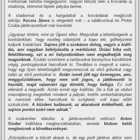
Fontosnak tartotta megjegyezni: nagyon tetszik neki a Kisvárda új
stadionja, örömmel léptek pályára benne.
A stadionnal és a hangulattal a kisvárdaiak megbí­zott
edzője,
Kocsis János
is elégedett volt – a találkozóval és Pintér
Csaba játékvezetővel már kevésbé.
„Ugyanaz történt, mint az Újpest ellen. Megvoltak a lehetőségeink a
kontráinkban, hogy esetleg odaérjünk a kapu elé, gólhelyzetet
tudjunk kialakí­tani.
Sajnos jött a szokásos dolog, vagyis a kiállí­
tás, ami nagyban befolyásolta a mérkőzést. Óriási hiba volt,
felelőtlenség, ezt a mi helyzetünkben nem engedhetjük meg
magunknak.
Ezután szerintem a tartásunkat bizonyí­tva küzdöttünk
végig, pontrúgásokat harcoltunk ki. Továbbra is megvolt a sansz,
hogy egy ilyen lehetőségből megszerezzük az első gólunkat vagy
talán az első pontunkat is.
Aztán ismét jött egy tizenegyes, ami,
meggyőződésem, hogy nem volt jogos, a játékvezető is
hezitált, majd valamiért úgy döntött, hogy befújja
. Ez volt
ellenünk a negyedik. Aztán ismét egy kiállí­tás. De a fiúk az utolsó
másodpercig megtettek mindent a pályán, kettős emberhátrányban
is mentünk előre, harcoltunk ki szögletet, volt kapu előtti
szituációnk.
A küzdeni tudásunk, az akaratunk értékelhető, ám
sajnos pontot ezért nem adnak.”
A szakember elárulta: a játékvezetővel ordí­tozó
Anton
Sinder
kiállí­tása megbocsáthatatlan, aminek
klubon belül
meglesznek a következményei.
„Közrejátszott a túlzott akarat is, de egy profi játékos akkor sem