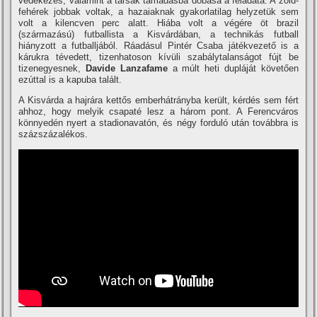
védekezés, valamint a társak támadásba dobása a feladata. A zöld-
fehérek jobbak voltak, a hazaiaknak gyakorlatilag helyzetük sem
volt a kilencven perc alatt. Hiába volt a végére öt brazil
(származású) futballista a Kisvárdában, a technikás futball
hiányzott a futballjából. Ráadásul Pintér Csaba játékvezető is a
kárukra tévedett, tizenhatoson kí­vüli szabálytalanságot fújt be
tizenegyesnek,
Davide Lanzafame
a múlt heti dupláját követően
ezúttal is a kapuba talált.
A Kisvárda a hajrára kettős emberhátrányba került, kérdés sem fért
ahhoz, hogy melyik csapaté lesz a három pont. A Ferencváros
könnyedén nyert a stadionavatón, és négy forduló után továbbra is
százszázalékos.