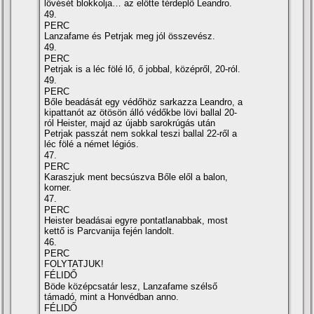
lövését blokkolja… az előtte térdeplő Leandro.
49.
PERC
Lanzafame és Petrjak meg jól összevész.
49.
PERC
Petrjak is a léc fölé lő, ő jobbal, középről, 20-ról.
49.
PERC
Bőle beadását egy védőhöz sarkazza Leandro, a
kipattanót az ötösön álló védőkbe lövi ballal 20-
ról Heister, majd az újabb sarokrúgás után
Petrjak passzát nem sokkal teszi ballal 22-ről a
léc fölé a német légiós.
47.
PERC
Karaszjuk ment becsúszva Bőle elől a balon,
korner.
47.
PERC
Heister beadásai egyre pontatlanabbak, most
kettő is Parcvanija fején landolt.
46.
PERC
FOLYTATJUK!
FÉLIDŐ
Böde középcsatár lesz, Lanzafame szélső
támadó, mint a Honvédban anno.
FÉLIDŐ