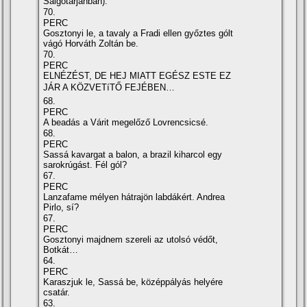
Salgótarjánban).
70.
PERC
Gosztonyi le, a tavaly a Fradi ellen győztes gólt
vágó Horváth Zoltán be.
70.
PERC
ELNÉZÉST, DE HEJ MIATT EGÉSZ ESTE EZ
JÁR A KÖZVETíTŐ FEJÉBEN…
68.
PERC
A beadás a Várit megelőző Lovrencsicsé.
68.
PERC
Sassá kavargat a balon, a brazil kiharcol egy
sarokrúgást. Fél gól?
67.
PERC
Lanzafame mélyen hátrajön labdákért. Andrea
Pirlo, sí­?
67.
PERC
Gosztonyi majdnem szereli az utolsó védőt,
Botkát…
64.
PERC
Karaszjuk le, Sassá be, középpályás helyére
csatár.
63.