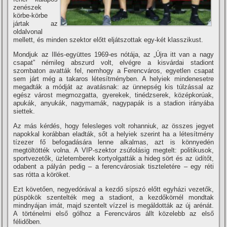
zenészek
körbe-körbe
jártak az
oldalvonal
mellett, és minden szektor előtt eljátszottak egy-két klasszikust.
Mondjuk az Illés-együttes 1969-es nótája, az „Újra itt van a nagy
csapat” némileg abszurd volt, elvégre a kisvárdai stadiont
szombaton avatták fel, nemhogy a Ferencváros, egyetlen csapat
sem járt még a takaros létesí­tményben. A helyiek mindenesetre
megadták a módját az avatásnak: az ünnepség kis túlzással az
egész várost megmozgatta, gyerekek, tinédzserek, középkorúak,
apukák, anyukák, nagymamák, nagypapák is a stadion irányába
siettek.
Az más kérdés, hogy felesleges volt rohanniuk, az összes jegyet
napokkal korábban eladták, sőt a helyiek szerint ha a létesí­tmény
tí­zezer fő befogadására lenne alkalmas, azt is könnyedén
megtöltötték volna. A VIP-szektor zsúfolásig megtelt: politikusok,
sportvezetők, üzletemberek kortyolgatták a hideg sört és az üdí­tőt,
odabent a pályán pedig – a ferencvárosiak tiszteletére – egy réti
sas rótta a köröket.
Ezt követően, negyedórával a kezdő sí­pszó előtt egyházi vezetők,
püspökök szentelték meg a stadiont, a kezdőkörnél mondtak
mindnyájan imát, majd szentelt ví­zzel is megáldották az új arénát.
A történelmi első gólhoz a Ferencváros állt közelebb az első
félidőben.