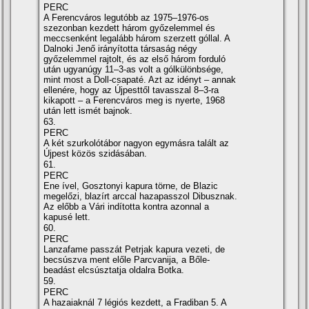
PERC
A Ferencváros legutóbb az 1975–1976-os
szezonban kezdett három győzelemmel és
meccsenként legalább három szerzett góllal. A
Dalnoki Jenő irányí­totta társaság négy
győzelemmel rajtolt, és az első három forduló
után ugyanúgy 11–3-as volt a gólkülönbsége,
mint most a Doll-csapaté. Azt az idényt – annak
ellenére, hogy az Újpesttől tavasszal 8–3-ra
kikapott – a Ferencváros meg is nyerte, 1968
után lett ismét bajnok.
63.
PERC
A két szurkolótábor nagyon egymásra talált az
Újpest közös szidásában.
61.
PERC
Ene í­vel, Gosztonyi kapura törne, de Blazic
megelőzi, blazí­rt arccal hazapasszol Dibusznak.
Az előbb a Vári indí­totta kontra azonnal a
kapusé lett.
60.
PERC
Lanzafame passzát Petrjak kapura vezeti, de
becsúszva ment előle Parcvanija, a Bőle-
beadást elcsúsztatja oldalra Botka.
59.
PERC
A hazaiaknál 7 légiós kezdett, a Fradiban 5. A