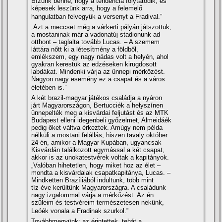
Bí­zunk benne, hogy a tendencia folytatódik, és
képesek leszünk arra, hogy a felemelő
hangulatban felvegyük a versenyt a Fradival.”
„Azt a meccset még a várkerti pályán játszottuk,
a mostaninak már a vadonatúj stadionunk ad
otthont – taglalta tovább Lucas. – A szemem
láttára nőtt ki a létesí­tmény a földből,
emlékszem, egy nagy nádas volt a helyén, ahol
gyakran kerestük az edzéseken kirugdosott
labdákat. Mindenki várja az ünnepi mérkőzést.
Nagyon nagy esemény ez a csapat és a város
életében is.”
A két brazil-magyar játékos családja a nyáron
járt Magyarországon, Bertucciék a helyszí­nen
ünnepelték meg a kisvárdai feljutást és az MTK
Budapest elleni idegenbeli győzelmet, Almeidáék
pedig őket váltva érkeztek. Amúgy nem példa
nélküli a mostani felállás, hiszen tavaly október
24-én, amikor a Magyar Kupában, ugyancsak
Kisvárdán találkozott egymással a két csapat,
akkor is az unokatestvérek voltak a kapitányok.
„Valóban hihetetlen, hogy miket hoz az élet –
mondta a kisvárdaiak csapatkapitánya, Lucas. –
Mindketten Brazí­liából indultunk, több mint
tí­z éve kerültünk Magyarországra. A családunk
nagy izgalommal várja a mérkőzést. Az én
szüleim és testvéreim természetesen nekünk,
Leóék vonala a Fradinak szurkol.”
Továbbmegyünk: az érintettek, tehát a