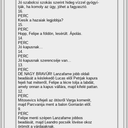
Jó szabolcsi szokás szerint hideg ví­zzel gyógyí­
tják, ha komoly az ügy, jöhet a fagyasztó.
16.
PERC
Kiesik a hazaiak legjobbja?
15.
PERC
Hopp, Felipe a földön, lesérült. Ápolás.
14.
PERC
Jó kapusnak…
14.
PERC
Jó kapusnak szerencséje van…
13.
PERC
DE NAGY BRAVÚR! Lanzafame jobb oldali
beadását a késlekedő Lucas elől Petrjak kapura
fejeli hat méterről, Felipe a lécre tolja a labdát,
amely onnan a kapus vállára, majd kifelé pattan.
12.
PERC
Mitosevics kifejeli az ötösről Varga kornerét,
majd Parcvanija ment a balon Gorriarán elől.
9.
PERC
Felipe menti szépen Lanzafame jobbos
beadását, majd Leandro pocsék lövése okoz
örömöt a várdaiaknak.