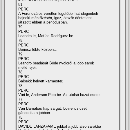
81.
PERC
A Ferencváros veretlen legutóbbi hat idegenbeli
bajnoki mérkőzésén, igaz, ötször döntetlent
játszott ebben a periódusban.
79.
PERC
Leandro le, Matí­as Rodrí­guez be.
79.
PERC
Beriosz lökte közben…
79.
PERC
Leandro beadását Böde nyolcról a jobb sarok
mellé fejeli.
78.
PERC
Balbekk helyett karmester.
78.
PERC
Vári le, Anderson Pico be. Az utolsó hazai csere.
77.
PERC
Vári Barnabás kap sárgát, Lovrencsicset
gáncsolta a jobbon.
75.
PERC
DAVIDE LANZAFAME jobbal a jobb alsó sarokba