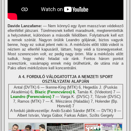
Davide Lanzafame:
— Nem könnyű egy ilyen masszí­van védekező
ellenféllel játszani. Türelmesnek kellett maradnunk, megteremtettük
a helyzeteket, különösen a második félidőben. Folytatnunk kell ezt
a remek szériát. Nagyon örülök Leandro góljának, biztos vagyok
benne, hogy ez sokat jelent neki is. A mérkőzés előtt több videót is
néztem az ellenfél kapusáról, láttam, hogy védi a tizenegyeseket.
Most szerencsém volt, ez pedig nagy öröm. Már a mérkőzés előtt
tudtuk, hogy nehéz feladat vár ránk. Fontos három pontot
szereztünk, vasárnapig ennek még örülhetünk, de utána már a
Paks elleni mérkőzésre kell koncentrálni.
A 4. FORDULÓ VÁLOGATOTTJA A NEMZETI SPORT
OSZTÁLYZATAI ALAPJÁN
Antal (DVTK) 6 — Ikenne-King (MTK) 6, Hegedűs J. (Puskás
Akadémia) 6,
Blazic (Ferencváros) 6
, Tamás K. (Videoton) 7 —
Leandro (Ferencváros) 7
— Varga K. (DVSC) 7, Tőzsér (DVSC)
7, Ramos (MTK) 7 — K. Mészáros (Haladás) 7, Holender (Bp.
Honvéd) 7
A forduló játékvezetője: Andó-Szabó Sándor (MTK — DVTK) 9 —
Albert István, Varga Gábor, Farkas Ádám, Szőts Gergely