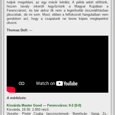
tudjuk megoldani, az egy másik kérdés. A példa adott előttünk,
hiszen tavaly sikerült legyőznünk a Magyar Kupában a
Ferencvárost, és bár akkor ők nem a legerősebb összeállí­tásban
játszottak, de mi sem. Most, ebben a felfokozott hangulatban nem
gondolom azt, hogy a csapatunk ne lenne képes meglepetést
okozni.
Thomas Doll:
—
A mérkőzés:
Kisvárda Master Good — Ferencváros: 0-2 (0-0)
Kisvárda, 19:30. 2.850 néző.
Vezette: Pintér Csaba (asszisztensek: Berettyán, Varga Zs.;