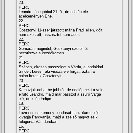
23.
PERC
Leandro lőne jobbal 21-ről, de odalép elé
acélkeményen Ene.
22.
PERC
Gosztonyi 11-szer játszott már a Fradi ellen, gólt
nem szerzett, asszisztot sem adott.
22.
PERC
Gorriarán megindul, Gosztonyi szereli őt
becsúszva a kezdőkörben.
21.
PERC
Szépen, okosan passzolgat a Várda, a labdákkal
Sindert keresi, aki visszafelé forgat, aztán a
balon keresik Gosztonyit.
20.
PERC
Karaszjuk adhat be jobbról, de odalép neki a vele
elfutó Leandro, majd már passzol a szűrő Varga
elé, de kilép Felipe.
18.
PERC
Lovrencsics kemény beadását Lanzafame elől
kivágja Parcvanija, majd a szélső nagyot esik
felugorva Vári derekán.
16.
PERC