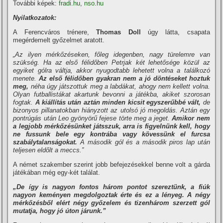
További képek:
fradi.hu
,
nso.hu
Nyilatkozatok:
A Ferencváros trénere,
Thomas Doll
úgy látta, csapata
megérdemelt győzelmet aratott.
„Az ilyen mérkőzéseken, főleg idegenben, nagy türelemre van
szükség. Ha az első félidőben Petrjak két lehetősége közül az
egyiket gólra váltja, akkor nyugodtabb lehetett volna a találkozó
menete.
Az első félidőben gyakran nem a jó döntéseket hoztuk
meg,
néha úgy játszottuk meg a labdákat, ahogy nem kellett volna.
Olyan futballistákat akartunk bevonni a játékba, akiket szorosan
fogtak.
A kiállí­tás után aztán minden kicsit egyszerűbbé vált,
de
bizonyos pillanatokban hiányzott az utolsó jó megoldás. Aztán egy
pontrúgás után Leo gyönyörű fejese törte meg a jeget.
Amikor nem
a legjobb mérkőzésünket játsszuk, arra is figyelnünk kell, hogy
ne fussunk bele egy kontrába vagy kövessünk el furcsa
szabálytalanságokat.
A második gól és a második piros lap után
teljesen eldőlt a meccs.”
A német szakember szerint jobb befejezésekkel benne volt a gárda
játékában még egy-két találat.
„De í­gy is nagyon fontos három pontot szereztünk, a fiúk
nagyon keményen megdolgoztak érte és ez a lényeg. A négy
mérkőzésből elért négy győzelem és tizenhárom szerzett gól
mutatja, hogy jó úton járunk.”