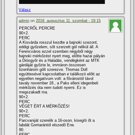
Válasz
admin
on
2018. augusztus 11. szombat - 19:15
PERCRŐL PERCRE
90+2.
PERC
A Kisvárda rosszul kezdte a bajnoki szezont,
eddigi győzelem, sőt szerzett gól nélkül áll. A
Ferencváros ezzel szemben négyből négy
bajnoki mérkőzést nyert meg, előtte hazai pályán
a Diósgyőr és a Haladás, vendégként az MTK
gárdáját győzte le, immáron összesen
tizenhárom gólt szerezve. Thomas Doll
együttesével kapcsolatban e találkozó előtt az
egyetlen negatí­vum volt: a fővárostól távol
tavaly november 18., a Paks elleni idegenbeli
mérkőzés óta nem tudott nyerni. Ez is
megszakadt ma.
90+2.
PERC
VÉGET ÉRT A MÉRKŐZÉS!
90+2.
PERC
Parcvaniját szerelik a 16-oson, kisegí­ti őt a
labdát Gorriarántól elszedő Ene.
90.
PERC