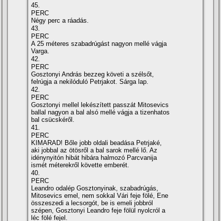
45.
PERC
Négy perc a ráadás.
43.
PERC
A 25 méteres szabadrúgást nagyon mellé vágja
Varga.
42.
PERC
Gosztonyi András bezzeg követi a szélsőt,
felrúgja a nekilóduló Petrjakot. Sárga lap.
42.
PERC
Gosztonyi mellel lekészí­tett passzát Mitosevics
ballal nagyon a bal alsó mellé vágja a tizenhatos
bal csücskéről.
41.
PERC
KIMARAD! Bőle jobb oldali beadása Petrjaké,
aki jobbal az ötösről a bal sarok mellé lő. Az
idénynyitón hibát hibára halmozó Parcvanija
ismét méterekről követte emberét.
40.
PERC
Leandro odalép Gosztonyinak, szabadrúgás,
Mitosevics emel, nem sokkal Vári feje fölé, Ene
összeszedi a lecsorgót, be is emeli jobbról
szépen, Gosztonyi Leandro feje fölül nyolcról a
léc fölé fejel.