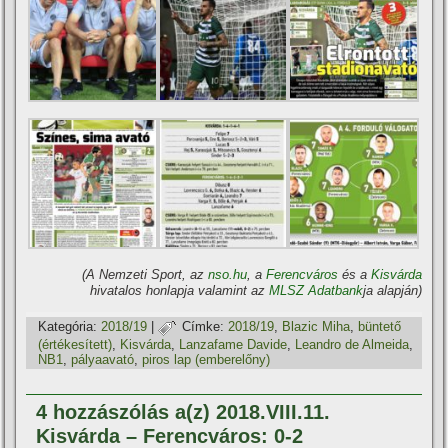
(A Nemzeti Sport, az
nso.hu
, a
Ferencváros
és a
Kisvárda
hivatalos honlapja valamint az
MLSZ Adatbank
ja alapján)
Kategória:
2018/19
|
Címke:
2018/19
,
Blazic Miha
,
büntető
(értékesí­tett)
,
Kisvárda
,
Lanzafame Davide
,
Leandro de Almeida
,
NB1
,
pályaavató
,
piros lap (emberelőny)
4 hozzászólás a(z) 2018.VIII.11.
Kisvárda – Ferencváros: 0-2