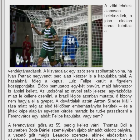
A zöld-fehérek
alaposan
belekezdtek, a
jobb oldalon
sorra futottak
a
vendégtámadások. A kisvárdaiak egy szót sem szólhattak volna, ha
Ivan Petrjak negyvenöt perc alatt kétszer is a kapujukba talál. A
hazaiaknál főleg a kapus, Luiz Felipe került a figyelem
középpontjába. Előbb bemutatott egy-két bravúrt, majd háromszor
is ápolni kellett. Az utolsónál az orvosi stáb jelezte: agyrázkódás
miatt le kellene cserélni, a brazil légiós azonban mutatta, ő bizony
nem hagyja el a gyepet. A kisvárdaiak aztán
Anton Sinder
kiállí­
tása miatt még az első félidőben emberhátrányba kerültek – és a
játék képe alapján egyetlen kérdés maradt: be tud-e passzí­rozni a
Ferencváros egy labdát Felipe kapujába, vagy sem?
A ferencvárosi gólra az 55. percig kellett várni. Thomas Doll a
szünetben Böde Dániel személyében újabb támadót küldött pályára,
a vezető gólt mégis
Leandro
szerezte, akinek elsősorban a