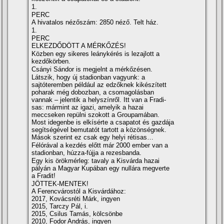
1.
PERC
A hivatalos nézőszám: 2850 néző. Telt ház.
1.
PERC
ELKEZDŐDÖTT A MÉRKŐZÉS!
Közben egy sikeres leánykérés is lezajlott a
kezdőkörben.
Csányi Sándor is megjelnt a mérkőzésen.
Látszik, hogy új stadionban vagyunk: a
sajtóteremben például az edzőknek kikészí­tett
poharak még dobozban, a csomagolásban
vannak – jelentik a helyszí­nről. Itt van a Fradi-
sas: mármint az igazi, amelyik a hazai
meccseken repülni szokott a Groupamában.
Most idegenbe is elkí­sérte a csapatot és gazdája
segí­tségével bemutatót tartott a közönségnek.
Mások szerint ez csak egy helyi rétisas…
Félórával a kezdés előtt már 2000 ember van a
stadionban, húzza-fújja a rezesbanda.
Egy kis örökmérleg: tavaly a Kisvárda hazai
pályán a Magyar Kupában egy nullára megverte
a Fradit!
JÖTTEK-MENTEK!
A Ferencvárostól a Kisvárdához:
2017, Kovácsréti Márk, ingyen
2015, Tarczy Pál, i.
2015, Csilus Tamás, kölcsönbe
2010, Fodor András, ingyen