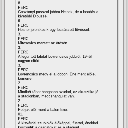
8.
PERC
Gosztonyi passzol jobbra Hejnek, de a beadás a
kivetődő Dibuszé.
6.
PERC
Heister jelentkezik egy lecsúszott lövéssel.
3.
PERC
Mitosevics mentett az ötösön.
3.
PERC
A legurí­tott labdát Lovrencsics jobbról, 19-ről
nagyon eltöri.
3.
PERC
Lovrencsics megy el a jobbon, Ene ment előle,
kornerre.
2.
PERC
Mindkét tábor hangosan szurkol, az akusztika jó
a stadionban, meccshangulat van.
2.
PERC
Petrjak elől ment a balon Ene.
01.
PERC
A kisvárdai szurkolók élőképpel, füsttel, énekkel
köszöntik a csapatokat és a stadiont.