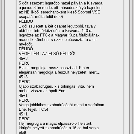
5 gólt szerzett legutóbb hazai pályán a Kisvárda,
a június 3-án rendezett másodosztályú bajnokin
az NB II-ből sereghajtóként kieső Soproni VSE
csapatát múlta felül (5–0).
FÉLIDŐ
1 gól született a két csapat legutóbbi, tavaly
októberi tétmérkőzésén, a Kisvárda 1–0-ra
legyőzte az FTC-t a Magyar Kupa főtáblájának
második körében, s ezzel elbúcsúztatta a cí­
mvédőt.
FÉLIDŐ
VÉGET ÉRT AZ ELSŐ FÉLIDŐ!
45+3.
PERC
Blazic megoldja, rossz passzt ad. Pintér
elegánsan megoldja a feszült helyzetet, mert…
45+3.
PERC
Újabb szabadrúgás, kis tolongás, vita, nem
mehet vissza az ápolt Ene.
45+1.
PERC
Varga jobblábas szabadrúgását menti a sorfalban
Ene, fejjel. HŐS!
45+1.
PERC
Hej megrúgja a magát elpasszoló Heistert,
kirúgás helyett szabadrúgás a 16-os bal sarka
előtt.