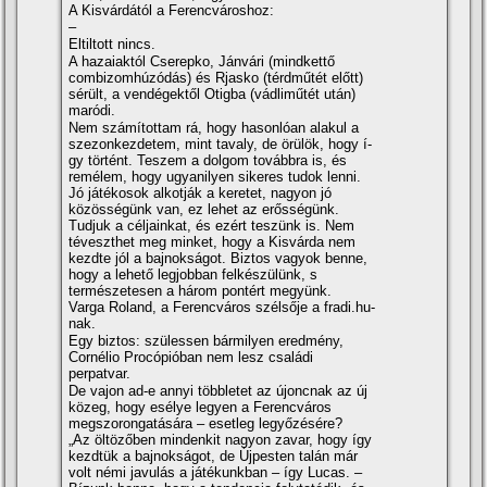
A Kisvárdától a Ferencvároshoz:
–
Eltiltott nincs.
A hazaiaktól Cserepko, Jánvári (mindkettő
combizomhúzódás) és Rjasko (térdműtét előtt)
sérült, a vendégektől Otigba (vádliműtét után)
maródi.
Nem számí­tottam rá, hogy hasonlóan alakul a
szezonkezdetem, mint tavaly, de örülök, hogy í­
gy történt. Teszem a dolgom továbbra is, és
remélem, hogy ugyanilyen sikeres tudok lenni.
Jó játékosok alkotják a keretet, nagyon jó
közösségünk van, ez lehet az erősségünk.
Tudjuk a céljainkat, és ezért teszünk is. Nem
téveszthet meg minket, hogy a Kisvárda nem
kezdte jól a bajnokságot. Biztos vagyok benne,
hogy a lehető legjobban felkészülünk, s
természetesen a három pontért megyünk.
Varga Roland, a Ferencváros szélsője a fradi.hu-
nak.
Egy biztos: szülessen bármilyen eredmény,
Cornélio Procópióban nem lesz családi
perpatvar.
De vajon ad-e annyi többletet az újoncnak az új
közeg, hogy esélye legyen a Ferencváros
megszorongatására – esetleg legyőzésére?
„Az öltözőben mindenkit nagyon zavar, hogy í­gy
kezdtük a bajnokságot, de Újpesten talán már
volt némi javulás a játékunkban – í­gy Lucas. –