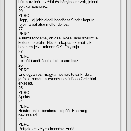
húzta az időt, szédül és hányingere volt, jelenti
volt kolláganőnk…
29.
PERC
Hopp, Hej jobb oldali beadását Sinder kapura
fejeli, a bal alsó mellé, de les.
27.
PERC
A brazil folytatná, orvosa, Kósa Jenő szerint le
kellene cserélni. Nézik a kapus szemét, aki
hevesen jelzi: minden OK. Folytatja.
27.
PERC
Felipét ismét ápolni kell, csere lesz.
26.
PERC
Ene ugyan ősi magyar névnek tetszik, de a
játékos román, a csodás nevű Daco-Geticától
érkezett.
25.
PERC
Ápolás.
24.
PERC
Heister balos beadása Felipéé, Ene meg
nekiszalad.
24.
PERC
Petrjak veszélyes beadása Enéé.