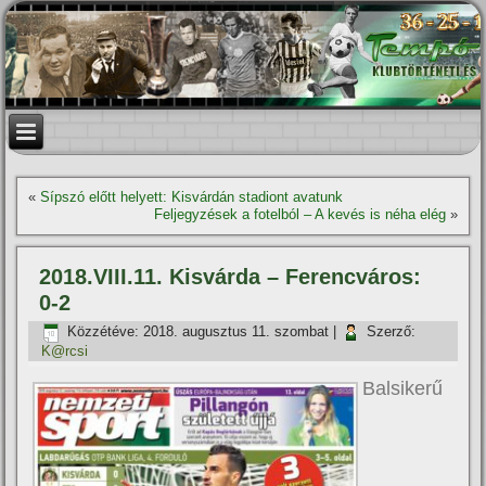
«
Sí­pszó előtt helyett: Kisvárdán stadiont avatunk
Feljegyzések a fotelból – A kevés is néha elég
»
2018.VIII.11. Kisvárda – Ferencváros:
0-2
Közzétéve:
2018. augusztus 11. szombat
|
Szerző:
K@rcsi
Balsikerű