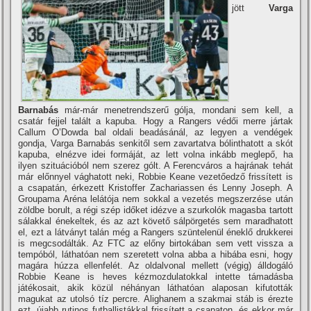
jött
Varga
Barnabás
már-már menetrendszerű gólja, mondani sem kell, a
csatár fejjel talált a kapuba. Hogy a Rangers védői merre jártak
Callum O’Dowda bal oldali beadásánál, az legyen a vendégek
gondja, Varga Barnabás senkitől sem zavartatva bólinthatott a skót
kapuba, elnézve idei formáját, az lett volna inkább meglepő, ha
ilyen szituációból nem szerez gólt. A Ferencváros a hajrának tehát
már előnnyel vághatott neki, Robbie Keane vezetőedző frissített is
a csapatán, érkezett Kristoffer Zachariassen és Lenny Joseph. A
Groupama Aréna lelátója nem sokkal a vezetés megszerzése után
zöldbe borult, a régi szép időket idézve a szurkolók magasba tartott
sálakkal énekeltek, és az azt követő sálpörgetés sem maradhatott
el, ezt a látványt talán még a Rangers szüntelenül éneklő drukkerei
is megcsodálták. Az FTC az előny birtokában sem vett vissza a
tempóból, láthatóan nem szeretett volna abba a hibába esni, hogy
magára húzza ellenfelét. Az oldalvonal mellett (végig) álldogáló
Robbie Keane is heves kézmozdulatokkal intette támadásba
játékosait, akik közül néhányan láthatóan alaposan kifutották
magukat az utolsó tíz percre. Alighanem a szakmai stáb is érezte
ezt, újabb rutinos futballistákkal frissített a csapaton, és ekkor már