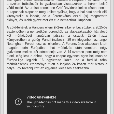
a szélen futballozók is gyakrabban visszazártak a három belső
védő mellé. Az utolsó percekben Gróf Dávidnak kellett résen lennie,
a kapusnak alaposan meg kellett nyúlnia, hogy a bal alsó sarok elől
kitenyerelje a labdát, de a Ferencváros ezzel (is) megtartotta
előnyét, és újabb győzelmet ért el a nemzetközi kupában.
A zöld-fehérek a Rangers elleni
2–1-es
sikerrel búcsúztak a 2025-ös
esztendőben a nemzetközi porondtól, az alapszakaszból hátralévő
két mérkőzését januárban játssza a csapat: 22-én hazai
környezetben a görög Panathinaikosz, 29-én idegenben az angol
Nottingham Forest lesz az ellenfele. A Ferencváros alaposan kitett
magáért idén Európában, hat mérkőzés után veretlen, négy
győzelme mellett két döntetlenje van. A 14 szerzett pont még nem
tudni, elég lesz-e ahhoz, hogy a csapat egyenes ágon bejusson az
Európa-liga legjobb 16 együttese közé, de a forduló többi
mérkőzésének eredménye miatt a legjobb 24 között már biztos a
helye, így továbbjutott az egyenes kieséses szakaszba.