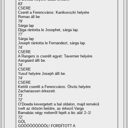
83′
CSERE
Cserél a Ferencváros: Kanikovszki helyére
Romao áll be.
79′
Sárga lap
Djiga rántotta le Josephet, sárga lap.
77′
Sárga lap
Joseph rántotta le Fernandezt, sárga lap.
74′
CSERE
A Rangers is cserélt egyet: Tavernier helyére
Aasgaard állt be.
74′
CSERE
Yusuf helyére Joseph állt be.
74′
CSERE
Kettőt cserélt a Ferencváros: Ötvös helyére
Zachariassen érkezett.
73′
72′
O’Dowda kevergetett a bal oldalon, majd remekül
ívelt az ötösön belülre, az érkező Varga
Barnabás négy méterről fejelt a léc alá! 2–1!
72′
GÓL
GÓÓÓÓÓÓÓÓÓL! FORDÍTOTT A