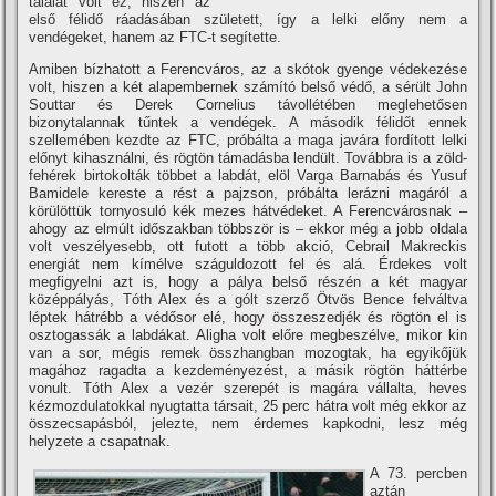
találat volt ez, hiszen az
első félidő ráadásában született, így a lelki előny nem a
vendégeket, hanem az FTC-t segítette.
Amiben bízhatott a Ferencváros, az a skótok gyenge védekezése
volt, hiszen a két alapembernek számító belső védő, a sérült John
Souttar és Derek Cornelius távollétében meglehetősen
bizonytalannak tűntek a vendégek. A második félidőt ennek
szellemében kezdte az FTC, próbálta a maga javára fordított lelki
előnyt kihasználni, és rögtön támadásba lendült. Továbbra is a zöld-
fehérek birtokolták többet a labdát, elöl Varga Barnabás és Yusuf
Bamidele kereste a rést a pajzson, próbálta lerázni magáról a
körülöttük tornyosuló kék mezes hátvédeket. A Ferencvárosnak –
ahogy az elmúlt időszakban többször is – ekkor még a jobb oldala
volt veszélyesebb, ott futott a több akció, Cebrail Makreckis
energiát nem kímélve száguldozott fel és alá. Érdekes volt
megfigyelni azt is, hogy a pálya belső részén a két magyar
középpályás, Tóth Alex és a gólt szerző Ötvös Bence felváltva
léptek hátrébb a védősor elé, hogy összeszedjék és rögtön el is
osztogassák a labdákat. Aligha volt előre megbeszélve, mikor kin
van a sor, mégis remek összhangban mozogtak, ha egyikőjük
magához ragadta a kezdeményezést, a másik rögtön háttérbe
vonult. Tóth Alex a vezér szerepét is magára vállalta, heves
kézmozdulatokkal nyugtatta társait, 25 perc hátra volt még ekkor az
összecsapásból, jelezte, nem érdemes kapkodni, lesz még
helyzete a csapatnak.
A 73. percben
aztán