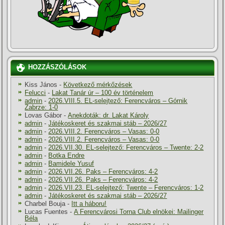
HOZZÁSZÓLÁSOK
Kiss János
-
Következő mérkőzések
Felucci
-
Lakat Tanár úr – 100 év történelem
admin
-
2026.VIII.5. EL-selejtező: Ferencváros – Górnik
Zabrze: 1-0
Lovas Gábor
-
Anekdoták: dr. Lakat Károly
admin
-
Játékoskeret és szakmai stáb – 2026/27
admin
-
2026.VIII.2. Ferencváros – Vasas: 0-0
admin
-
2026.VIII.2. Ferencváros – Vasas: 0-0
admin
-
2026.VII.30. EL-selejtező: Ferencváros – Twente: 2-2
admin
-
Botka Endre
admin
-
Bamidele Yusuf
admin
-
2026.VII.26. Paks – Ferencváros: 4-2
admin
-
2026.VII.26. Paks – Ferencváros: 4-2
admin
-
2026.VII.23. EL-selejtező: Twente – Ferencváros: 1-2
admin
-
Játékoskeret és szakmai stáb – 2026/27
Charbel Bouja
-
Itt a háboru!
Lucas Fuentes
-
A Ferencvárosi Torna Club elnökei: Mailinger
Béla