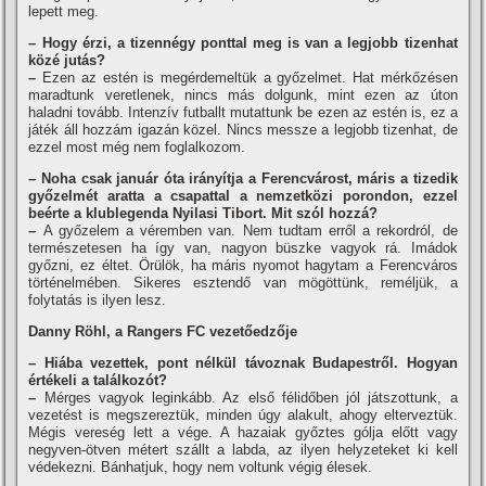
lepett meg.
– Hogy érzi, a tizennégy ponttal meg is van a legjobb tizenhat
közé jutás?
–
Ezen az estén is megérdemeltük a győzelmet. Hat mérkőzésen
maradtunk veretlenek, nincs más dolgunk, mint ezen az úton
haladni tovább. Intenzív futballt mutattunk be ezen az estén is, ez a
játék áll hozzám igazán közel. Nincs messze a legjobb tizenhat, de
ezzel most még nem foglalkozom.
– Noha csak január óta irányítja a Ferencvárost, máris a tizedik
győzelmét aratta a csapattal a nemzetközi porondon, ezzel
beérte a klublegenda Nyilasi Tibort. Mit szól hozzá?
–
A győzelem a véremben van. Nem tudtam erről a rekordról, de
természetesen ha így van, nagyon büszke vagyok rá. Imádok
győzni, ez éltet. Örülök, ha máris nyomot hagytam a Ferencváros
történelmében. Sikeres esztendő van mögöttünk, reméljük, a
folytatás is ilyen lesz.
Danny Röhl, a Rangers FC vezetőedzője
– Hiába vezettek, pont nélkül távoznak Budapestről. Hogyan
értékeli a találkozót?
–
Mérges vagyok leginkább. Az első félidőben jól játszottunk, a
vezetést is megszereztük, minden úgy alakult, ahogy elterveztük.
Mégis vereség lett a vége. A hazaiak győztes gólja előtt vagy
negyven-ötven métert szállt a labda, az ilyen helyzeteket ki kell
védekezni. Bánhatjuk, hogy nem voltunk végig élesek.