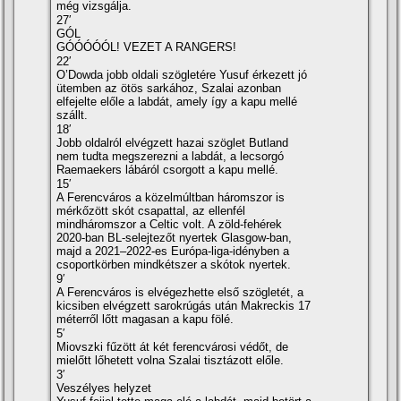
még vizsgálja.
27′
GÓL
GÓÓÓÓÓL! VEZET A RANGERS!
22′
O’Dowda jobb oldali szögletére Yusuf érkezett jó
ütemben az ötös sarkához, Szalai azonban
elfejelte előle a labdát, amely így a kapu mellé
szállt.
18′
Jobb oldalról elvégzett hazai szöglet Butland
nem tudta megszerezni a labdát, a lecsorgó
Raemaekers lábáról csorgott a kapu mellé.
15′
A Ferencváros a közelmúltban háromszor is
mérkőzött skót csapattal, az ellenfél
mindháromszor a Celtic volt. A zöld-fehérek
2020-ban BL-selejtezőt nyertek Glasgow-ban,
majd a 2021–2022-es Európa-liga-idényben a
csoportkörben mindkétszer a skótok nyertek.
9′
A Ferencváros is elvégezhette első szögletét, a
kicsiben elvégzett sarokrúgás után Makreckis 17
méterről lőtt magasan a kapu fölé.
5′
Miovszki fűzött át két ferencvárosi védőt, de
mielőtt lőhetett volna Szalai tisztázott előle.
3′
Veszélyes helyzet