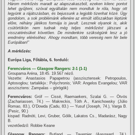
Három mérkőzés maradt az alapszakaszból, ezeken kilenc pontot
lehet gyűjteni, szóval egyáltalán nem mondtuk le róla, hogy ott
legyünk a rájátszásban, és bejussunk a legjobb tizenhat közé. Úgy
gondolom, a sok problémánk ellenére az elmúlt időszakban léptünk
előre, néhány játékos formája is javult. Lesznek olyanok is, akik
csütörtökön nem tudnak még teljes mérkőzést játszani a
visszatérésüket követően. De mindenkire szükségünk lesz a jó
eredmény eléréséhez. Ahogy mondtam, több vereség nem fér bele
Európában!”
A mérkőzés:
Európa Liga, Főtábla, 6. forduló:
Ferencváros — Glasgow Rangers: 2-1 (1-1)
Groupama Aréna, 18:45. 19.567 néző.
Vezette: Anastasios Papapetrou (asszisztensek: Petropoulos,
Aptosoglou; tartalékjv.: Polychronis; VAR: Angelos Evangelou; VAR
asszisztens: Zampalas – görögök)
Ferencváros:
Gróf — Cissé, Raemaekers, Szalai G. — Ötvös
(Zachariassen, 74.) — Makreckis, Tóth A., Kanichowsky (Júlio
Romao, 83.), O’Dowda (Cadu, 83.) — Yusuf (Joseph, 74.), Varga B.
(Pesic, 90.)
kispad: Radnóti, Levi, Gruber, Gólik, Lakatos Cs., Madarász, Nagy
B.
vezetőedző: Robbie Keane
Glasgow Rangers:
Butland — Tavernier (Aasgaard, 74.),