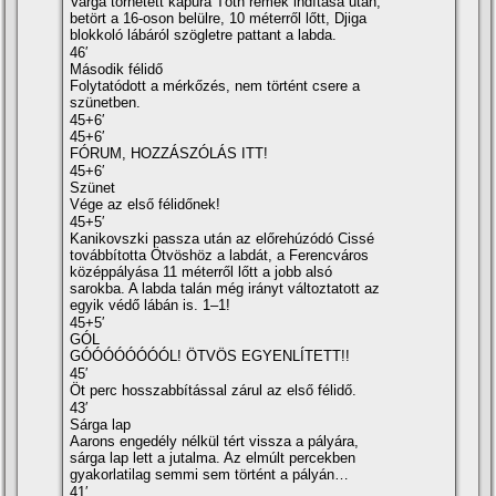
Varga törhetett kapura Tóth remek indítása után,
betört a 16-oson belülre, 10 méterről lőtt, Djiga
blokkoló lábáról szögletre pattant a labda.
46′
Második félidő
Folytatódott a mérkőzés, nem történt csere a
szünetben.
45+6′
45+6′
FÓRUM, HOZZÁSZÓLÁS ITT!
45+6′
Szünet
Vége az első félidőnek!
45+5′
Kanikovszki passza után az előrehúzódó Cissé
továbbította Ötvöshöz a labdát, a Ferencváros
középpályása 11 méterről lőtt a jobb alsó
sarokba. A labda talán még irányt változtatott az
egyik védő lábán is. 1–1!
45+5′
GÓL
GÓÓÓÓÓÓÓÓL! ÖTVÖS EGYENLÍTETT!!
45′
Öt perc hosszabbítással zárul az első félidő.
43′
Sárga lap
Aarons engedély nélkül tért vissza a pályára,
sárga lap lett a jutalma. Az elmúlt percekben
gyakorlatilag semmi sem történt a pályán…
41′