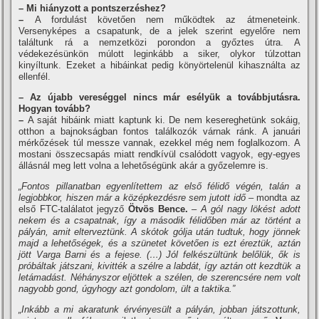
– Mi hiányzott a pontszerzéshez?
–
A fordulást követően nem működtek az átmeneteink.
Versenyképes a csapatunk, de a jelek szerint egyelőre nem
találtunk rá a nemzetközi porondon a győztes útra. A
védekezésünkön múlott leginkább a siker, olykor túlzottan
kinyíltunk. Ezeket a hibáinkat pedig könyörtelenül kihasználta az
ellenfél.
– Az újabb vereséggel nincs már esélyük a továbbjutásra.
Hogyan tovább?
–
A saját hibáink miatt kaptunk ki. De nem kesereghetünk sokáig,
otthon a bajnokságban fontos találkozók várnak ránk. A januári
mérkőzések túl messze vannak, ezekkel még nem foglalkozom. A
mostani összecsapás miatt rendkívül csalódott vagyok, egy-egyes
állásnál meg lett volna a lehetőségünk akár a győzelemre is.
„Fontos pillanatban egyenlítettem az első félidő végén, talán a
legjobbkor, hiszen már a középkezdésre sem jutott idő
– mondta az
első FTC-találatot jegyző
Ötvös Bence.
–
A gól nagy lökést adott
nekem és a csapatnak, így a második félidőben már az történt a
pályán, amit elterveztünk. A skótok gólja után tudtuk, hogy jönnek
majd a lehetőségek, és a szünetet követően is ezt éreztük, aztán
jött Varga Barni és a fejese. (…) Jól felkészültünk belőlük, ők is
próbáltak játszani, kivitték a szélre a labdát, így aztán ott kezdtük a
letámadást. Néhányszor eljöttek a szélen, de szerencsére nem volt
nagyobb gond, úgyhogy azt gondolom, ült a taktika.”
„Inkább a mi akaratunk érvényesült a pályán, jobban játszottunk,