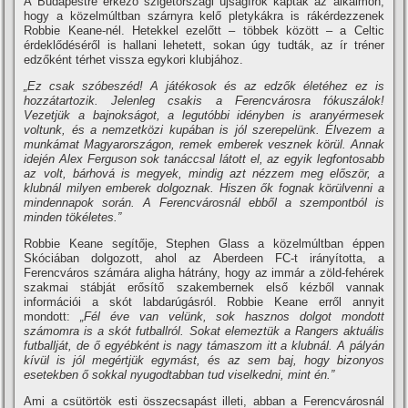
A Budapestre érkező szigetországi újságírók kaptak az alkalmon,
hogy a közelmúltban szárnyra kelő pletykákra is rákérdezzenek
Robbie Keane-nél. Hetekkel ezelőtt – többek között – a Celtic
érdeklődéséről is hallani lehetett, sokan úgy tudták, az ír tréner
edzőként térhet vissza egykori klubjához.
„Ez csak szóbeszéd! A játékosok és az edzők életéhez ez is
hozzátartozik. Jelenleg csakis a Ferencvárosra fókuszálok!
Vezetjük a bajnokságot, a legutóbbi idényben is aranyérmesek
voltunk, és a nemzetközi kupában is jól szerepelünk. Élvezem a
munkámat Magyarországon, remek emberek vesznek körül. Annak
idején Alex Ferguson sok tanáccsal látott el, az egyik legfontosabb
az volt, bárhová is megyek, mindig azt nézzem meg először, a
klubnál milyen emberek dolgoznak. Hiszen ők fognak körülvenni a
mindennapok során. A Ferencvárosnál ebből a szempontból is
minden tökéletes.”
Robbie Keane segítője, Stephen Glass a közelmúltban éppen
Skóciában dolgozott, ahol az Aberdeen FC-t irányította, a
Ferencváros számára aligha hátrány, hogy az immár a zöld-fehérek
szakmai stábját erősítő szakembernek első kézből vannak
információi a skót labdarúgásról. Robbie Keane erről annyit
mondott:
„Fél éve van velünk, sok hasznos dolgot mondott
számomra is a skót futballról. Sokat elemeztük a Rangers aktuális
futballját, de ő egyébként is nagy támaszom itt a klubnál. A pályán
kívül is jól megértjük egymást, és az sem baj, hogy bizonyos
esetekben ő sokkal nyugodtabban tud viselkedni, mint én.”
Ami a csütörtök esti összecsapást illeti, abban a Ferencvárosnál