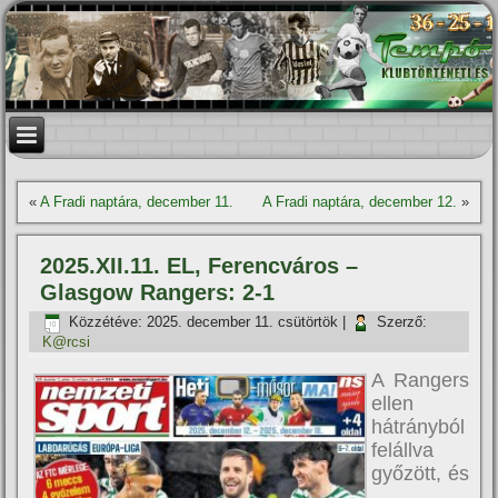
«
A Fradi naptára, december 11.
A Fradi naptára, december 12.
»
2025.XII.11. EL, Ferencváros –
Glasgow Rangers: 2-1
Közzétéve:
2025. december 11. csütörtök
|
Szerző:
K@rcsi
A Rangers
ellen
hátrányból
felállva
győzött, és