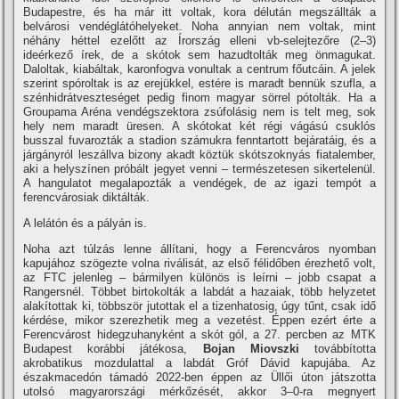
Budapestre, és ha már itt voltak, kora délután megszállták a
belvárosi vendéglátóhelyeket. Noha annyian nem voltak, mint
néhány héttel ezelőtt az Írország elleni vb-selejtezőre (2–3)
ideérkező írek, de a skótok sem hazudtolták meg önmagukat.
Daloltak, kiabáltak, karonfogva vonultak a centrum főutcáin. A jelek
szerint spóroltak is az erejükkel, estére is maradt bennük szufla, a
szénhidrátveszteséget pedig finom magyar sörrel pótolták. Ha a
Groupama Aréna vendégszektora zsúfolásig nem is telt meg, sok
hely nem maradt üresen. A skótokat két régi vágású csuklós
busszal fuvarozták a stadion számukra fenntartott bejáratáig, és a
járgányról leszállva bizony akadt köztük skótszoknyás fiatalember,
aki a helyszínen próbált jegyet venni – természetesen sikertelenül.
A hangulatot megalapozták a vendégek, de az igazi tempót a
ferencvárosiak diktálták.
A lelátón és a pályán is.
Noha azt túlzás lenne állítani, hogy a Ferencváros nyomban
kapujához szögezte volna riválisát, az első félidőben érezhető volt,
az FTC jelenleg – bármilyen különös is leírni – jobb csapat a
Rangersnél. Többet birtokolták a labdát a hazaiak, több helyzetet
alakítottak ki, többször jutottak el a tizenhatosig, úgy tűnt, csak idő
kérdése, mikor szerezhetik meg a vezetést. Éppen ezért érte a
Ferencvárost hidegzuhanyként a skót gól, a 27. percben az MTK
Budapest korábbi játékosa,
Bojan Miovszki
továbbította
akrobatikus mozdulattal a labdát Gróf Dávid kapujába. Az
északmacedón támadó 2022-ben éppen az Üllői úton játszotta
utolsó magyarországi mérkőzését, akkor 3–0-ra megnyert