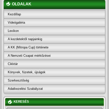
OLDALAK
Kezdőlap
Videógaléria
Lexikon
A kezdetektől napjainkig
A KK (Mitropa Cup) története
A Nemzeti Csapat mérkőzései
Cikktár
Könyvek, füzetek, újságok
Szerkesztőség
Adatkezelési Szabályzat
KERESÉS