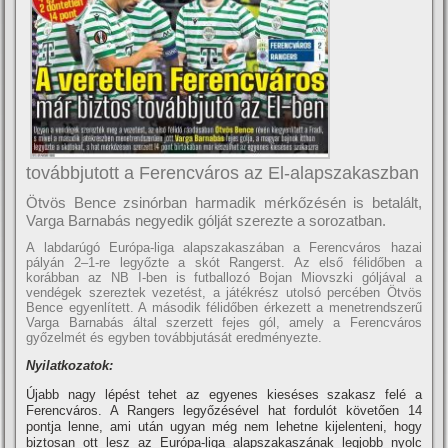
továbbjutott a Ferencváros az El-alapszakaszban
Ötvös Bence zsinórban harmadik mérkőzésén is betalált,
Varga Barnabás negyedik gólját szerezte a sorozatban.
A labdarúgó Európa-liga alapszakaszában a Ferencváros hazai
pályán 2–1-re legyőzte a skót Rangerst. Az első félidőben a
korábban az NB I-ben is futballozó Bojan Miovszki góljával a
vendégek szereztek vezetést, a játékrész utolsó percében Ötvös
Bence egyenlített. A második félidőben érkezett a menetrendszerű
Varga Barnabás által szerzett fejes gól, amely a Ferencváros
győzelmét és egyben továbbjutását eredményezte.
Nyilatkozatok:
Újabb nagy lépést tehet az egyenes kieséses szakasz felé a
Ferencváros. A Rangers legyőzésével hat fordulót követően 14
pontja lenne, ami után ugyan még nem lehetne kijelenteni, hogy
biztosan ott lesz az Európa-liga alapszakaszának legjobb nyolc