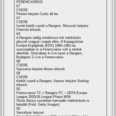
FERENCVÁROS!
67′
CSERE
Pereira helyére Curtis áll be.
67′
CSERE
Ismét kettőt cserél a Rangers: Miovszki helyére
Chermiti érkezik.
64′
A Rangers eddig mindössze két mérkőzést
játszott magyar csapat ellen. A Kupagyőztes
Európa Kupájának (KEK) 1960–1961-es
szezonjában is a Ferencváros volt a skótok
ellenfele. Skóciában 4–2-re nyert a Rangers,
Budapest 2–1-re a Ferencváros.
58′
CSERE
Gassama helyére Moore érkezik.
58′
CSERE
Kettőt cserél a Rangers: Aarons helyére Sterling
érkezik.
55′
Ferencvarosi TC v Rangers FC – UEFA Europa
League 2025/26 League Phase MD6
Ötvös Bence zsinórban harmadik mérkőzésén is
betalált (Fotó: Getty Images)
50′
Veszélyes helyzet