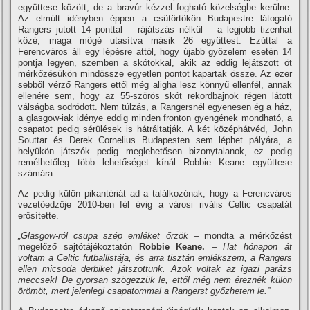
együttese között, de a bravúr kézzel fogható közelségbe kerülne.
Az elmúlt idényben éppen a csütörtökön Budapestre látogató
Rangers jutott 14 ponttal – rájátszás nélkül – a legjobb tizenhat
közé, maga mögé utasítva másik 26 együttest. Ezúttal a
Ferencváros áll egy lépésre attól, hogy újabb győzelem esetén 14
pontja legyen, szemben a skótokkal, akik az eddig lejátszott öt
mérkőzésükön mindössze egyetlen pontot kapartak össze. Az ezer
sebből vérző Rangers ettől még aligha lesz könnyű ellenfél, annak
ellenére sem, hogy az 55-szörös skót rekordbajnok régen látott
válságba sodródott. Nem túlzás, a Rangersnél egyenesen ég a ház,
a glasgow-iak idénye eddig minden fronton gyengének mondható, a
csapatot pedig sérülések is hátráltatják. A két középhátvéd, John
Souttar és Derek Cornelius Budapesten sem léphet pályára, a
helyükön játszók pedig meglehetősen bizonytalanok, ez pedig
remélhetőleg több lehetőséget kínál Robbie Keane együttese
számára.
Az pedig külön pikantériát ad a találkozónak, hogy a Ferencváros
vezetőedzője 2010-ben fél évig a városi rivális Celtic csapatát
erősítette.
„Glasgow-ról csupa szép emléket őrzök –
mondta a mérkőzést
megelőző sajtótájékoztatón
Robbie Keane.
–
Hat hónapon át
voltam a Celtic futballistája, és arra tisztán emlékszem, a Rangers
ellen micsoda derbiket játszottunk. Azok voltak az igazi parázs
meccsek! De gyorsan szögezzük le, ettől még nem éreznék külön
örömöt, mert jelenlegi csapatommal a Rangerst győzhetem le.”