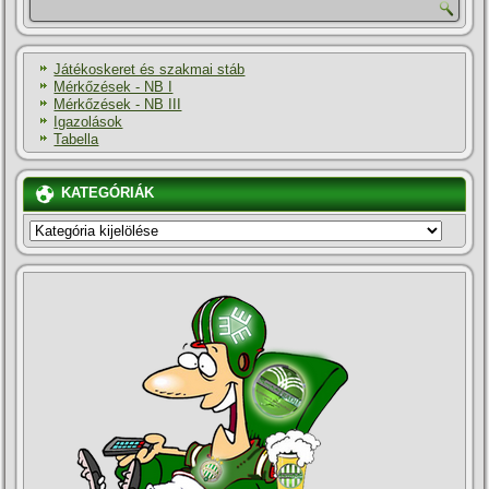
Játékoskeret és szakmai stáb
Mérkőzések - NB I
Mérkőzések - NB III
Igazolások
Tabella
KATEGÓRIÁK
KATEGÓRIÁK