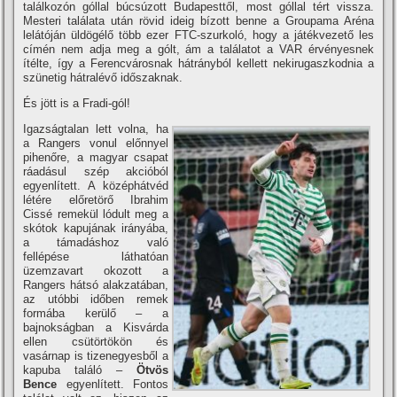
találkozón góllal búcsúzott Budapesttől, most góllal tért vissza.
Mesteri találata után rövid ideig bízott benne a Groupama Aréna
lelátóján üldögélő több ezer FTC-szurkoló, hogy a játékvezető les
címén nem adja meg a gólt, ám a találatot a VAR érvényesnek
ítélte, így a Ferencvárosnak hátrányból kellett nekirugaszkodnia a
szünetig hátralévő időszaknak.
És jött is a Fradi-gól!
Igazságtalan lett volna, ha
a Rangers vonul előnnyel
pihenőre, a magyar csapat
ráadásul szép akcióból
egyenlített. A középhátvéd
létére előretörő Ibrahim
Cissé remekül lódult meg a
skótok kapujának irányába,
a támadáshoz való
fellépése láthatóan
üzemzavart okozott a
Rangers hátsó alakzatában,
az utóbbi időben remek
formába kerülő – a
bajnokságban a Kisvárda
ellen csütörtökön és
vasárnap is tizenegyesből a
kapuba találó –
Ötvös
Bence
egyenlített. Fontos