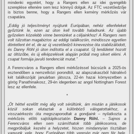
mindenki egyetért, hogy a Rangers ellen az idei gyengébb
szereplése ellenére sem lesz könnyű dolguk. Az FTC vezetőedzője
is biztos benne, hogy a Rangers ellen kemény mérkőzés vár
csapatára.
„Eddig jó teljesítményt nyújtunk Európában, nehéz ellenfeleket
győztünk le, ezen az úton kell tovább haladnunk. Az újabb
győzelem közelebb vinne bennünket a céljainkhoz! A Rangers nem
volt túlzottan magabiztos az eddigi találkozóin, mindössze egyetlen
döntetlent ért el, de az új vezetőedző kinevezése óta stabilizálódott,
és Danny Röhl jó úton indította el a csapatot. Új lendületet hozott
az öltözőbe, és új elképzelések alapján próbál meg sikert elérni. A
csapat formája javuló tendenciát mutat.”
A Ferencváros a Rangers elleni mérkőzéssel búcsúzik a 2025-ös
esztendőben a nemzetközi porondtól, az alapszakaszból hátralévő
két találkozóját januárban játssza, 22-én hazai környezetben a
görög Panathinaikosz, 29-én idegenben az angol Nottingham Forest
lesz az ellenfele.
*
„Öt héttel ezelőtt még alig volt sérültünk, ám miután a játékosok
közül sokan elutaztak a különböző válogatottakhoz, a
visszaérkezés óta megszaporodtak a gondjaink
– nyilatkozta a
mérkőzés előtti sajtótájékoztatón
Danny Röhl.
–
Sajnos a
Ferencváros ellen sem számíthatok több játékosomra, de
megpróbáljuk kezelni a helyzetet, hiszen mindannyian tisztában
vagyunk vele, hogy Európában több vereség már nem fér bele.