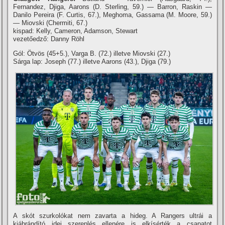
Fernandez, Djiga, Aarons (D. Sterling, 59.) — Barron, Raskin —
Danilo Pereira (F. Curtis, 67.), Meghoma, Gassama (M. Moore, 59.)
— Miovski (Chermiti, 67.)
kispad: Kelly, Cameron, Adamson, Stewart
vezetőedző: Danny Röhl
Gól: Ötvös (45+5.), Varga B. (72.) illetve Miovski (27.)
Sárga lap: Joseph (77.) illetve Aarons (43.), Djiga (79.)
A skót szurkolókat nem zavarta a hideg. A Rangers ultrái a
kiábrándító idei szereplés ellenére is elkísérték a csapatot