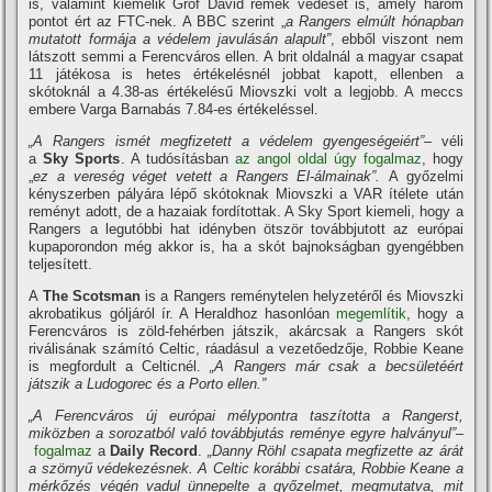
is, valamint kiemelik Gróf Dávid remek védését is, amely három
pontot ért az FTC-nek. A BBC szerint „
a Rangers elmúlt hónapban
mutatott formája a védelem javulásán alapult”
, ebből viszont nem
látszott semmi a Ferencváros ellen. A brit oldalnál a magyar csapat
11 játékosa is hetes értékelésnél jobbat kapott, ellenben a
skótoknál a 4.38-as értékelésű Miovszki volt a legjobb. A meccs
embere Varga Barnabás 7.84-es értékeléssel.
„A Rangers ismét megfizetett a védelem gyengeségeiért”
– véli
a
Sky Sports
. A tudósításban
az angol oldal úgy fogalmaz
, hogy
„
ez a vereség véget vetett a Rangers El-álmainak”.
A győzelmi
kényszerben pályára lépő skótoknak Miovszki a VAR ítélete után
reményt adott, de a hazaiak fordítottak. A Sky Sport kiemeli, hogy a
Rangers a legutóbbi hat idényben ötször továbbjutott az európai
kupaporondon még akkor is, ha a skót bajnokságban gyengébben
teljesített.
A
The Scotsman
is a Rangers reménytelen helyzetéről és Miovszki
akrobatikus góljáról ír. A Heraldhoz hasonlóan
megemlítik
, hogy a
Ferencváros is zöld-fehérben játszik, akárcsak a Rangers skót
riválisának számító Celtic, ráadásul a vezetőedzője, Robbie Keane
is megfordult a Celticnél.
„A Rangers már csak a becsületéért
játszik a Ludogorec és a Porto ellen.”
„A Ferencváros új európai mélypontra taszította a Rangerst,
miközben a sorozatból való továbbjutás reménye egyre halványul”
–
fogalmaz
a
Daily Record
.
„Danny Röhl csapata megfizette az árát
a szörnyű védekezésnek. A Celtic korábbi csatára, Robbie Keane a
mérkőzés végén vadul ünnepelte a győzelmet, megmutatva, mit