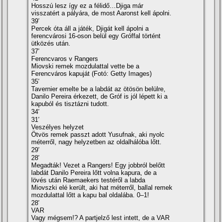
Hosszú lesz így ez a félidő…Djiga már
visszatért a pályára, de most Aaronst kell ápolni.
39′
Percek óta áll a játék, Djigát kell ápolni a
ferencvárosi 16-oson belül egy Gróffal történt
ütközés után.
37′
Ferencvaros v Rangers
Miovski remek mozdulattal vette be a
Ferencváros kapuját (Fotó: Getty Images)
35′
Tavernier emelte be a labdát az ötösön belülre,
Danilo Pereira érkezett, de Gróf is jól lépett ki a
kapuból és tisztázni tudott.
34′
31′
Veszélyes helyzet
Ötvös remek passzt adott Yusufnak, aki nyolc
méterről, nagy helyzetben az oldalhálóba lőtt.
29′
28′
Megadták! Vezet a Rangers! Egy jobbról belőtt
labdát Danilo Pereira lőtt volna kapura, de a
lövés után Raemaekers testéről a labda
Miovszki elé került, aki hat méterről, ballal remek
mozdulattal lőtt a kapu bal oldalába. 0–1!
28′
VAR
Vagy mégsem!? A partjelző lest intett, de a VAR