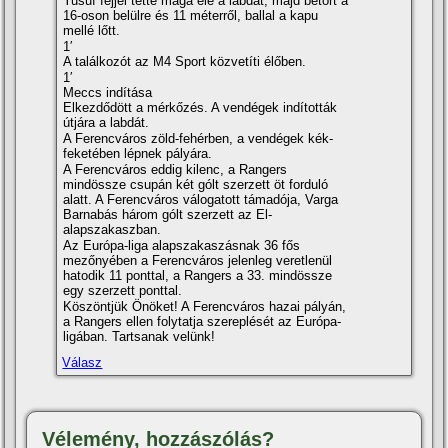
Yusuf fejjel tette maga elé a labdát, majd betört a
16-oson belülre és 11 méterről, ballal a kapu
mellé lőtt.
1′
A találkozót az M4 Sport közvetíti élőben.
1′
Meccs indítása
Elkezdődött a mérkőzés. A vendégek indították
útjára a labdát.
A Ferencváros zöld-fehérben, a vendégek kék-
feketében lépnek pályára.
A Ferencváros eddig kilenc, a Rangers
mindössze csupán két gólt szerzett öt forduló
alatt. A Ferencváros válogatott támadója, Varga
Barnabás három gólt szerzett az El-
alapszakaszban.
Az Európa-liga alapszakaszásnak 36 fős
mezőnyében a Ferencváros jelenleg veretlenül
hatodik 11 ponttal, a Rangers a 33. mindössze
egy szerzett ponttal.
Köszöntjük Önöket! A Ferencváros hazai pályán,
a Rangers ellen folytatja szereplését az Európa-
ligában. Tartsanak velünk!
Válasz
Vélemény, hozzászólás?