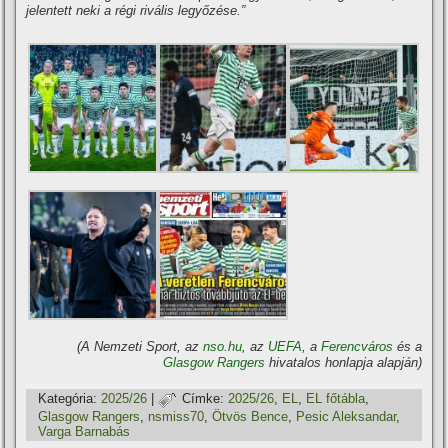
jelentett neki a régi rivális legyőzése.”
(A Nemzeti Sport, az
nso.hu
, az
UEFA
, a
Ferencváros
és a
Glasgow Rangers
hivatalos honlapja alapján)
Kategória:
2025/26
|
Címke:
2025/26
,
EL
,
EL főtábla
,
Glasgow Rangers
,
nsmiss70
,
Ötvös Bence
,
Pesic Aleksandar
,
Varga Barnabás