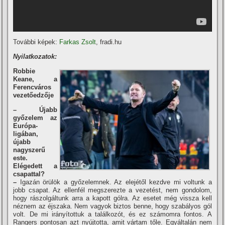
További képek:
Farkas Zsolt
, fradi.hu
Nyilatkozatok:
Robbie
Keane, a
Ferencváros
vezetőedzője
– Újabb
győzelem az
Európa-
ligában,
újabb
nagyszerű
este.
Elégedett a
csapattal?
–
Igazán örülök a győzelemnek. Az elejétől kezdve mi voltunk a
jobb csapat. Az ellenfél megszerezte a vezetést, nem gondolom,
hogy rászolgáltunk arra a kapott gólra. Az esetet még vissza kell
néznem az éjszaka. Nem vagyok biztos benne, hogy szabályos gól
volt. De mi irányítottuk a találkozót, és ez számomra fontos. A
Rangers pontosan azt nyújtotta, amit vártam tőle. Egyáltalán nem