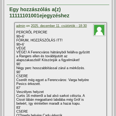
Egy hozzászólás a(z)
11111101001ejegyzéshez
admin
on
2025. december 11. csütörtök - 18:30
PERCRŐL PERCRE
90+6′
FÓRUM, HOZZÁSZÓLÁS ITT!
90+6′
VÉGE
VÉGE! A Ferencváros hátrányból felállva győzött
a Rangers ellen és továbbjutott az
alapszakaszból! Köszönjük a figyelmüket!
90′
Négy perc hosszabbítással zárul a mérkőzés.
90′
CSERE
Cserélt még egyet a Ferencváros: Varga helyére
Pesics érkezett.
87′
Veszélyes helyzet
Curtis 16 méterről a bal alsó sarkot célozta. A
Cissé lábán megpattanó labdába még Gróf is
beleért, így érintetlen maradt a hazai kapu.
83′
CSERE
O’Dowda helyére Cadu érkezik.