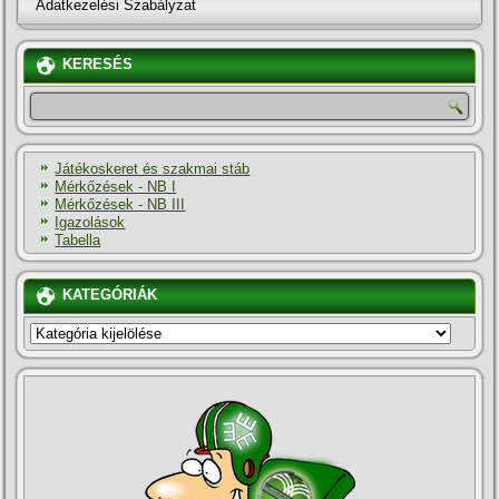
Adatkezelési Szabályzat
KERESÉS
Játékoskeret és szakmai stáb
Mérkőzések - NB I
Mérkőzések - NB III
Igazolások
Tabella
KATEGÓRIÁK
KATEGÓRIÁK