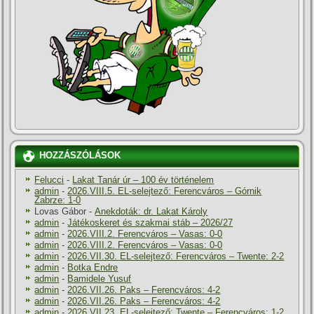
HOZZÁSZÓLÁSOK
Felucci
-
Lakat Tanár úr – 100 év történelem
admin
-
2026.VIII.5. EL-selejtező: Ferencváros – Górnik
Zabrze: 1-0
Lovas Gábor
-
Anekdoták: dr. Lakat Károly
admin
-
Játékoskeret és szakmai stáb – 2026/27
admin
-
2026.VIII.2. Ferencváros – Vasas: 0-0
admin
-
2026.VIII.2. Ferencváros – Vasas: 0-0
admin
-
2026.VII.30. EL-selejtező: Ferencváros – Twente: 2-2
admin
-
Botka Endre
admin
-
Bamidele Yusuf
admin
-
2026.VII.26. Paks – Ferencváros: 4-2
admin
-
2026.VII.26. Paks – Ferencváros: 4-2
admin
-
2026.VII.23. EL-selejtező: Twente – Ferencváros: 1-2