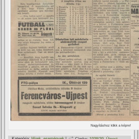
Nagyí­táshoz klikk a képre!
Kategória:
Hí­rek, események
|
Címke:
1938/39
,
Újpest