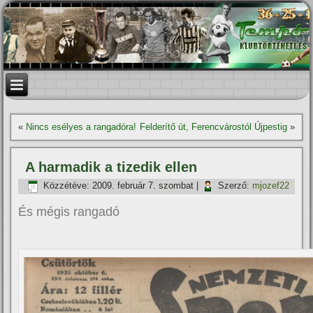
«
Nincs esélyes a rangadóra!
Felderí­tő út, Ferencvárostól Újpestig
»
A harmadik a tizedik ellen
Közzétéve:
2009. február 7. szombat
|
Szerző:
mjozef22
És mégis rangadó