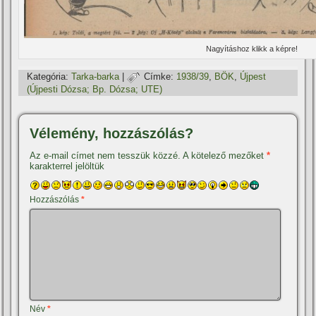
Nagyí­táshoz klikk a képre!
Kategória:
Tarka-barka
|
Címke:
1938/39
,
BÖK
,
Újpest
(Újpesti Dózsa; Bp. Dózsa; UTE)
Vélemény, hozzászólás?
Az e-mail címet nem tesszük közzé.
A kötelező mezőket
*
karakterrel jelöltük
Hozzászólás
*
Név
*