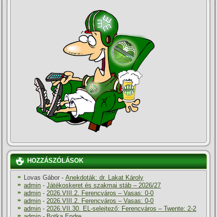
HOZZÁSZÓLÁSOK
Lovas Gábor
-
Anekdoták: dr. Lakat Károly
admin
-
Játékoskeret és szakmai stáb – 2026/27
admin
-
2026.VIII.2. Ferencváros – Vasas: 0-0
admin
-
2026.VIII.2. Ferencváros – Vasas: 0-0
admin
-
2026.VII.30. EL-selejtező: Ferencváros – Twente: 2-2
admin
-
Botka Endre