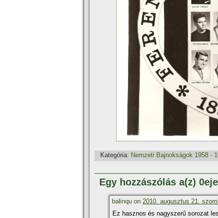
Kategória:
Nemzeti Bajnokságok 1958 - 
Egy hozzászólás a(z) 0ej
balinqu on
2010. augusztus 21. szomb
Ez hasznos és nagyszerű sorozat lesz