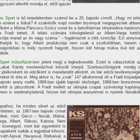
gyszerű ellenfél mondja el, ettől igazán
.
es Sport
is bő terjedelemben számol be a 20. bajnoki cí­mről. „Hogy mi tett
 ezeket a fiúkat? A szakértők majd minden bizonnyal megegyeznek abban
őként a Mátrai-Páncsics-Szűcs vonal és a belsőhármas ténykedése határozt
 Fradi tetteit. A lelátó számára kétségtelenül az Albert-Varga kettő
ciója marad az év nagy száma.” – fogalmazott a cikk szerzője. Ezt annyiva
í­thetjük ki, hogy Albert produkciója nem csak a szurkolókban, hanem 
ságí­rókban is mély nyomott hagyott, hiszen két hónap múlva övé lett a
abda.
Sport műsorfüzet-ben
jelent meg) a legkedvesebb. Ezért is választottuk a
Lakat Károly mesteredzővel készült interjút. Szerkesztőségünk mindig i
 úr játékosként és edzőként is maradandót alkotott, és bár edzői tevékenységé
reket itt érte el. Még akkor is, ha „csak” 147 alkalommal ült a Fradi kispadjá
bajnoki arany mellé, 1968-ban újabb bajnoki elsőséget, 1969-ben bronzérme
őt is játszottunk. A Fradi mellett az olimpiai csapat szövetségi kapitány
, nem is eredménytelenül, hiszen két olimpiai aranyérmet is nyertek Nováké
apathoz, ha minden sikert az edző
­tettem, az 1967-ben bajnoki cí­met
ltek, mint: Géczi – Novák, Mátrai,
ga, Albert, Rákosi, Katona. Nem
ő tizenegyet, mert bár egyenként is
sapatként tudták a legjobbat kihozni.
váth Apival, Havasival, Rátkaival, a