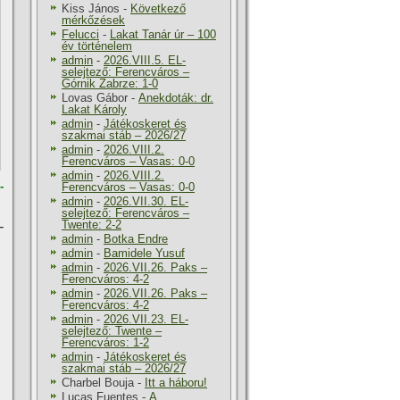
Kiss János
-
Következő
mérkőzések
Felucci
-
Lakat Tanár úr – 100
év történelem
admin
-
2026.VIII.5. EL-
selejtező: Ferencváros –
Górnik Zabrze: 1-0
Lovas Gábor
-
Anekdoták: dr.
Lakat Károly
admin
-
Játékoskeret és
szakmai stáb – 2026/27
admin
-
2026.VIII.2.
Ferencváros – Vasas: 0-0
admin
-
2026.VIII.2.
­
Ferencváros – Vasas: 0-0
admin
-
2026.VII.30. EL-
selejtező: Ferencváros –
Twente: 2-2
–
admin
-
Botka Endre
admin
-
Bamidele Yusuf
admin
-
2026.VII.26. Paks –
Ferencváros: 4-2
admin
-
2026.VII.26. Paks –
Ferencváros: 4-2
admin
-
2026.VII.23. EL-
selejtező: Twente –
Ferencváros: 1-2
admin
-
Játékoskeret és
szakmai stáb – 2026/27
Charbel Bouja
-
Itt a háboru!
Lucas Fuentes
-
A