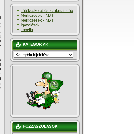
Játékoskeret és szakmai stáb
Mérkőzések - NB I
e
Mérkőzések - NB III
,
Igazolások
a
Tabella
s
l
a
KATEGÓRIÁK
z
KATEGÓRIÁK
z
s
t
n
t
i
k
HOZZÁSZÓLÁSOK