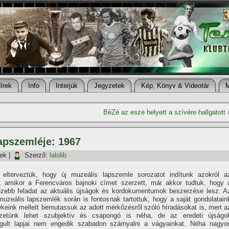
í­rek
Info
Interjúk
Jegyzetek
Kép, Könyv & Videotár
BéZé az esze helyett a szí­vére hallgatott
lapszemléje: 1967
tek
|
Szerző:
lalolib
 elterveztük, hogy új muzeális lapszemle sorozatot indí­tunk azokról a
, amikor a Ferencváros bajnoki cí­met szerzett, már akkor tudtuk, hogy 
ezebb feladat az aktuális újságok és kordokumentumok beszerzése lesz. A
muzeális lapszemlék során is fontosnak tartottuk, hogy a saját gondolatain
keink mellett bemutassuk az adott mérkőzésről szóló hí­radásokat is, mert a
zetünk lehet szubjektí­v és csapongó is néha, de az eredeti újságo
gult lapjai nem engedik szabadon szárnyalni a vágyainkat. Néha nagyo