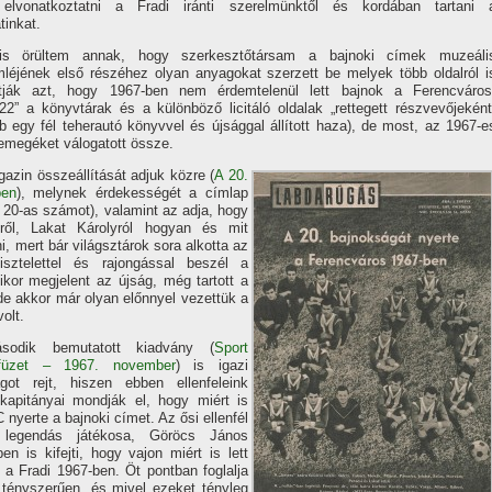
elvonatkoztatni a Fradi iránti szerelmünktől és kordában tartani 
tinkat.
is örültem annak, hogy szerkesztőtársam a bajnoki cí­mek muzeáli
léjének első részéhez olyan anyagokat szerzett be melyek több oldalról i
í­tják azt, hogy 1967-ben nem érdemtelenül lett bajnok a Ferencváros
22” a könyvtárak és a különböző licitáló oldalak „rettegett részvevőjeként
b egy fél teherautó könyvvel és újsággal állí­tott haza), de most, az 1967-e
emegéket válogatott össze.
azin összeállí­tását adjuk közre (
A 20.
ben
), melynek érdekességét a cí­mlap
 a 20-as számot), valamint az adja, hogy
ről, Lakat Károlyról hogyan és mit
, mert bár világsztárok sora alkotta az
isztelettel és rajongással beszél a
kor megjelent az újság, még tartott a
de akkor már olyan előnnyel vezettük a
volt.
odik bemutatott kiadvány (
Sport
füzet – 1967. november
) is igazi
ágot rejt, hiszen ebben ellenfeleink
kapitányai mondják el, hogy miért is
 nyerte a bajnoki cí­met. Az ősi ellenfél
 legendás játékosa, Göröcs János
en is kifejti, hogy vajon miért is lett
 a Fradi 1967-ben. Öt pontban foglalja
tényszerűen, és mivel ezeket tényleg