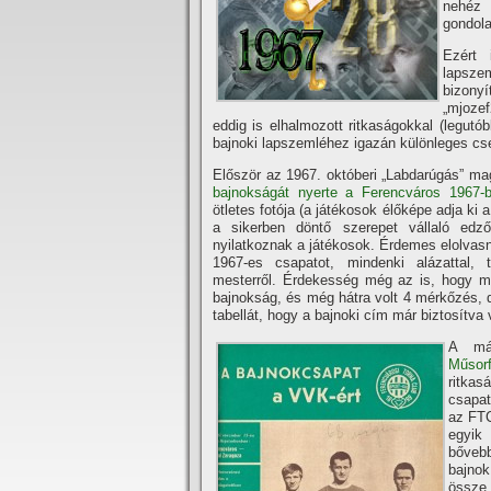
nehéz 
gondola
Ezért 
lapszem
bizony
„mjozef
eddig is elhalmozott ritkaságokkal (legutób
bajnoki lapszemléhez igazán különleges cs
Először az 1967. októberi „Labdarúgás” mag
bajnokságát nyerte a Ferencváros 1967-
ötletes fotója (a játékosok élőképe adja ki
a sikerben döntő szerepet vállaló edző
nyilatkoznak a játékosok. Érdemes elolvasni
1967-es csapatot, mindenki alázattal, t
mesterről. Érdekesség még az is, hogy mi
bajnokság, és még hátra volt 4 mérkőzés, 
tabellát, hogy a bajnoki cí­m már biztosí­tva 
A más
Műsor
ritkas
csapat
az FTC
egyik
bővebb
bajnok
össze 