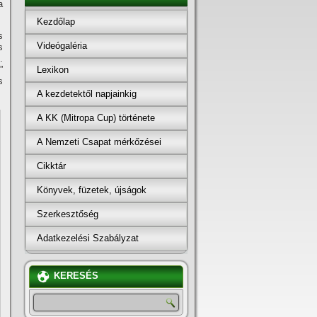
a
Kezdőlap
s
Videógaléria
s
.
Lexikon
”
s
A kezdetektől napjainkig
A KK (Mitropa Cup) története
A Nemzeti Csapat mérkőzései
Cikktár
Könyvek, füzetek, újságok
Szerkesztőség
Adatkezelési Szabályzat
KERESÉS