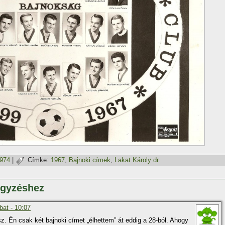
1974
|
Címke:
1967
,
Bajnoki cí­mek
,
Lakat Károly dr.
egyzéshez
at - 10:07
. Én csak két bajnoki cí­met „élhettem” át eddig a 28-ból. Ahogy