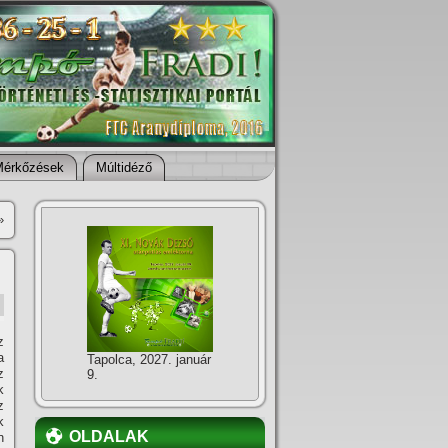
Mérkőzések
Múltidéző
»
z
a
Tapolca, 2027. január
z
9.
k
z
k
OLDALAK
n