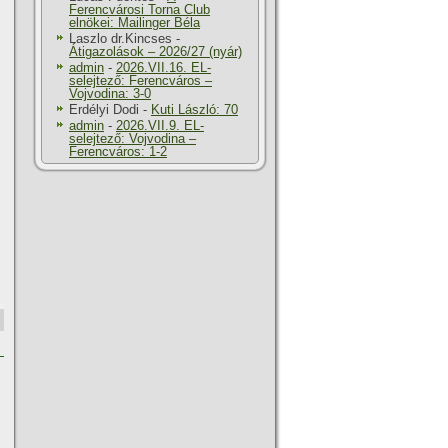
Ferencvárosi Torna Club
elnökei: Mailinger Béla
Laszlo dr.Kincses
-
Átigazolások – 2026/27 (nyár)
admin
-
2026.VII.16. EL-
selejtező: Ferencváros –
Vojvodina: 3-0
Erdélyi Dodi
-
Kuti László: 70
admin
-
2026.VII.9. EL-
selejtező: Vojvodina –
Ferencváros: 1-2