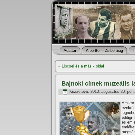
Adattár
Alberttól – Zsiborásig
H
«
Lipcsei és a másik oldal
Bajnoki cí­mek muzeális 
Közzétéve:
2010. augusztus 20. pén
Amikor
évekről
legneh
eddigi 
és emlé
emléke
megsár