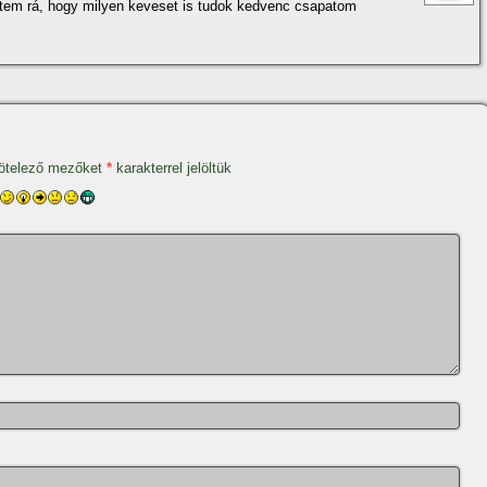
tem rá, hogy milyen keveset is tudok kedvenc csapatom
ötelező mezőket
*
karakterrel jelöltük