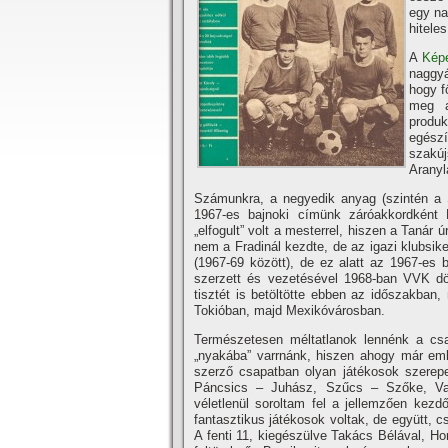
egy na
hiteles
A
Kép
naggyá
hogy f
meg a
produk
egész
szakúj
Aranyl
Számunkra, a negyedik anyag (szintén a
1967-es bajnoki cí­münk záróakkordként 
„elfogult” volt a mesterrel, hiszen a Tanár
nem a Fradinál kezdte, de az igazi klubsike
(1967-69 között), de ez alatt az 1967-es 
szerzett és vezetésével 1968-ban VVK dönt
tisztét is betöltötte ebben az időszakban
Tokióban, majd Mexikóvárosban.
Természetesen méltatlanok lennénk a cs
„nyakába” varrnánk, hiszen ahogy már emlí
szerző csapatban olyan játékosok szerepe
Páncsics – Juhász, Szűcs – Szőke, Var
véletlenül soroltam fel a jellemzően kezd
fantasztikus játékosok voltak, de együtt, c
A fenti 11, kiegészülve Takács Bélával, Hor