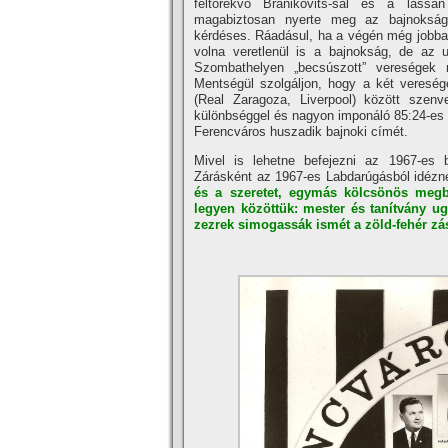
feltörekvő Branikovits-sal és a lassa
magabiztosan nyerte meg az bajnokságo
kérdéses. Ráadásul, ha a végén még jobban
volna veretlenül is a bajnokság, de az 
Szombathelyen „becsúszott” vereségek 
Mentségül szolgáljon, hogy a két veres
(Real Zaragoza, Liverpool) között szenv
különbséggel és nagyon imponáló 85:24-es 
Ferencváros huszadik bajnoki cí­mét.
Mivel is lehetne befejezni az 1967-es 
Zárásként az 1967-es Labdarúgásból idéz
és a szeretet, egymás kölcsönös megb
legyen közöttük: mester és taní­tvány u
zezrek simogassák ismét a zöld-fehér zász