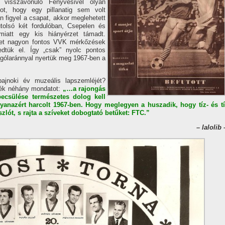
n visszavonuló Fenyvesivel olyan
t, hogy egy pillanatig sem volt
 figyel a csapat, akkor meglehetett
utolsó két fordulóban, Csepelen és
miatt egy kis hiányérzet támadt.
éget nagyon fontos VVK mérkőzések
edtük el. Így „csak” nyolc pontos
gólaránnyal nyertük meg 1967-ben a
bajnoki év muzeális lapszemléjét?
nék néhány mondatot:
„…a rajongás
ecsülése természetes dolog kell
gyanazért harcolt 1967-ben. Hogy meglegyen a huszadik, hogy tí­z- és tí
lót, s rajta a szí­veket dobogtató betűket: FTC.”
– lalolib 