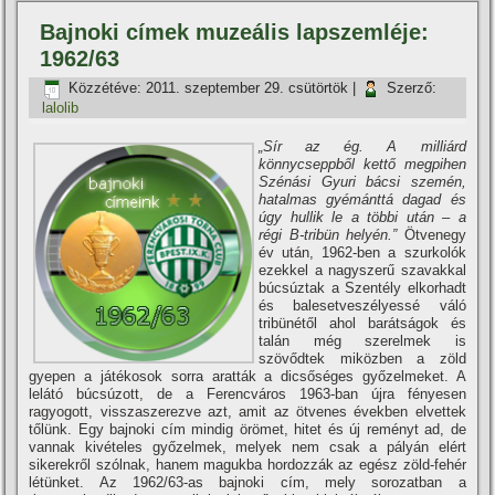
Bajnoki cí­mek muzeális lapszemléje:
1962/63
Közzétéve:
2011. szeptember 29. csütörtök
|
Szerző:
lalolib
„Sí­r az ég. A milliárd
könnycseppből kettő megpihen
Szénási Gyuri bácsi szemén,
hatalmas gyémánttá dagad és
úgy hullik le a többi után – a
régi B-tribün helyén.”
Ötvenegy
év után, 1962-ben a szurkolók
ezekkel a nagyszerű szavakkal
búcsúztak a Szentély elkorhadt
és balesetveszélyessé váló
tribünétől ahol barátságok és
talán még szerelmek is
szövődtek miközben a zöld
gyepen a játékosok sorra aratták a dicsőséges győzelmeket. A
lelátó búcsúzott, de a Ferencváros 1963-ban újra fényesen
ragyogott, visszaszerezve azt, amit az ötvenes években elvettek
tőlünk. Egy bajnoki cí­m mindig örömet, hitet és új reményt ad, de
vannak kivételes győzelmek, melyek nem csak a pályán elért
sikerekről szólnak, hanem magukba hordozzák az egész zöld-fehér
létünket. Az 1962/63-as bajnoki cí­m, mely sorozatban a