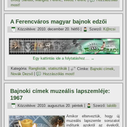
most!
A Ferencváros magyar bajnok edzői
Közzétéve:
2010. december 20. hétfő
|
Szerző:
K@rcsi
Egy kattintás ide a folytatáshoz....
→
Kategória:
Ranglisták, statisztikák
|
Címke:
Bajnoki cí­mek
,
Novák Dezső
|
Hozzászólás most!
Bajnoki cí­mek muzeális lapszemléje:
1967
Közzétéve:
2010. augusztus 20. péntek
|
Szerző:
lalolib
Amikor elterveztük, hogy új
muzeális lapszemle sorozatot
indí­tunk azokról az évekről,