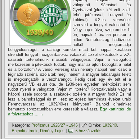
válogatott, Sárosival és
Gyetvaival (plusz két volt zöld-
fehér játékossal, Turayval és
Toldival) 4:2-es vereséget
szenved a lengyel válogatottól.
Négy nap múlva, szeptember 1-
én, hajnali 4 óra 55 perckor a
hitleri Németország hadüzenet
nélkül megtámadja
Lengyelországot, a danzigi korridor miatt két nappal korábban
elrendelt lengyel mozgósí­tásokra válaszul. Ezzel elkezdődik a XX.
századi történelmünk második világégése. Vajon a válogatott
mérkőzésen a játékosok tudták, hogy már az ajtón kopogtat a halál
és a borzalom? A varsói vereség után néhány nappal nem csak a
légiriadó szirénái szólaltak meg, hanem a magyar labdarúgás felett
is megkongatták a vészharangot. Pedig csak egy év telt el a
nagyszerű VB ezüst óta, de 1939-ben egyetlen mérkőzést sem
tudott nyerni a válogatott. Vajon mi történt? Korszakváltás vagy a
háború szele sodorta a szakadék szélére a magyar focit? És mi
lesz a bajnoksággal és mi lesz az egész harmincas éveket uraló
Ferencvárossal az 1939/40-es idényben? Bajnoki cí­meinket
bemutató sorozatunkban erre keressük a választ.
Egy kattintás ide
a folytatáshoz....
→
Kategória:
Profizmus 1926/27 - 1945
|
Címke:
1939/40
,
Bajnoki cí­mek
,
Dimény Lajos
|
5 hozzászólás