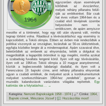
egyszerűen olyan események
kötődnek az évszámhoz,
melyek néhány pillanatra felülí­
rják az emlékeinket. Bár csak
hat éves voltam 1964-ben és a
család első tévéjének üzembe
helyezésére nem is
emlékszem, de apám annyiszor
mesélte el a történetet, hogy egy idő után olyanná vált, mintha
tegnap történt volna. Ráadásul a tévévásárláshoz egy esemény is
kapcsolódott, a Tokiói olimpia. Ebben az évben már rendeződtek a
politikai viszonyok az országban, lezárultak az 56-os üldöztetések,
egyfajta közbéke lengte át a mindennapokat. Apám szavaival élve,
beletörődtek az emberek az elnyomásba, tették a dolgukat és
megpróbálták a legapróbb örömöket is úgy megélni, mintha azokat
a szabadság fuvallata lengené körül. Ilyen volt egy tévévásárlás,
ilyen volt az 1964-es Tokiói olimpia a 10 magyar aranyéremmel,
köztük a legbecsesebb labdarúgó diadallal, és ilyen volt a
Ferencváros 19. bajnoki cí­me, amit néhány pillanatra elnyomtak
ugyan a családi emlékek, de melyeket azok a kordokumentumok
melyeket szerkesztőtársaim 1964-hez „rendeltek”, gyorsan a
muzeális kalandozások varázslatos világába repí­tettek.
Egy
kattintás ide a folytatáshoz....
→
Kategória:
Nemzeti Bajnokságok 1958 - 1974
|
Címke:
1964
,
Bajnoki cí­mek
,
Mészáros József
|
Hozzászólás most!