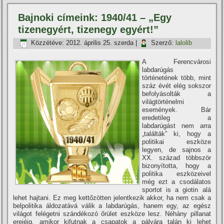
Bajnoki cí­meink: 1940/41 – „Egy
tizenegyért, tizenegy egyért!”
Közzétéve:
2012. április 25. szerda
|
Szerző:
lalolib
A Ferencvárosi
labdarúgás
történetének több, mint
száz évét elég sokszor
befolyásolták a
világtörténelmi
események. Bár
eredetileg a
labdarúgást nem arra
„találták” ki, hogy a
politikai eszköze
legyen, de sajnos a
XX. század többször
bizonyí­totta, hogy a
politika eszközeivel
még ezt a csodálatos
sportot is a giotin alá
lehet hajtani. Ez meg kettőzötten jelentkezik akkor, ha nem csak a
belpolitika áldozatává válik a labdarúgás, hanem egy, az egész
világot felégetni szándékozó őrület eszköze lesz. Néhány pillanat
erejéig, amikor kifutnak a csapatok a pályára talán ki lehet