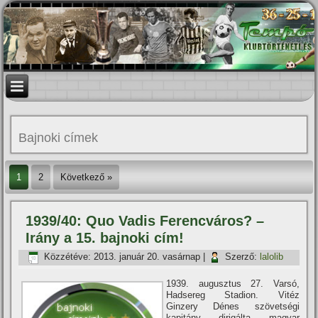
Bajnoki cí­mek
1
2
Következő »
1939/40: Quo Vadis Ferencváros? –
Irány a 15. bajnoki cí­m!
Közzétéve:
2013. január 20. vasárnap
|
Szerző:
lalolib
1939. augusztus 27. Varsó,
Hadsereg Stadion. Vitéz
Ginzery Dénes szövetségi
kapitány dirigálta magyar