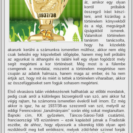
át, amikor egy olyan
korról próbálok
összegző í­rást készí­
teni, amit kizárólag a
történelem könyvekből
és a régi, megsárgult
újságokból ismerek.
Valamikori történelem
tanárom tanácsolta,
hogy ha közelebb
akarunk kerülni a számunkra ismeretlen múlthoz, akkor nem elég
csak beleülni egy képzeletbeli időgépbe, hanem meg kell próbálni
az agyunkat is áthangolni és találni kell egy olyan fogódzót mely
segí­t megérteni a kor történéseit. Még most is a fülembe
csengenek a mondatai, miszerint a történelem megértése nem
csupán az adatok halmaza, hanem maga az ember, és ha nem
értjük azt, hogy mit és miért is tettek a történelem viharaiban, akkor
az összefüggéseket sem fogjuk sohasem megérteni.
Első olvasásra talán védekezésnek hallhatóak az előbbi mondatok,
pedig csak arról a különleges bizsergésről van szó, ami akkor fut
végig rajtam, ha számomra ismeretlen évekről kell í­rnom. Ez még
akkor is igaz, ha az 1937/38-as szezonról van szó, melyről az
eddigi Ferencvárosi „tanulmányaim” során elég sokat megtanultam.
Bajnoki cí­m, KK győzelem, Táncos-Sárosi-Toldi csatártrió,
franciaországi VB ezüstérem – ezek kapásból jutnak a Fradisták
eszébe, de ahhoz, hogy eljussunk a sikerekig több olyan apró
rezdülésről meg kell emlékezni, melyek zöld-fehér szí­nnel fonják