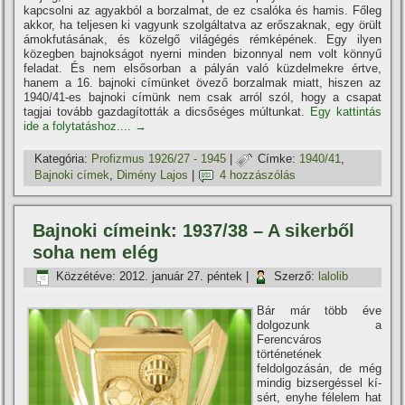
kapcsolni az agyakból a borzalmat, de ez csalóka és hamis. Főleg
akkor, ha teljesen ki vagyunk szolgáltatva az erőszaknak, egy örült
ámokfutásának, és közelgő világégés rémképének. Egy ilyen
közegben bajnokságot nyerni minden bizonnyal nem volt könnyű
feladat. És nem elsősorban a pályán való küzdelmekre értve,
hanem a 16. bajnoki cí­münket övező borzalmak miatt, hiszen az
1940/41-es bajnoki cí­münk nem csak arról szól, hogy a csapat
tagjai tovább gazdagí­tották a dicsőséges múltunkat.
Egy kattintás
ide a folytatáshoz....
→
Kategória:
Profizmus 1926/27 - 1945
|
Címke:
1940/41
,
Bajnoki cí­mek
,
Dimény Lajos
|
4 hozzászólás
Bajnoki cí­meink: 1937/38 – A sikerből
soha nem elég
Közzétéve:
2012. január 27. péntek
|
Szerző:
lalolib
Bár már több éve
dolgozunk a
Ferencváros
történetének
feldolgozásán, de még
mindig bizsergéssel kí­
sért, enyhe félelem hat