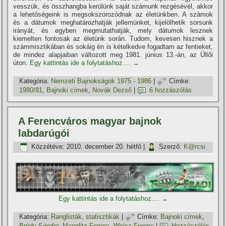
vesszük, és összhangba kerülünk saját számunk rezgésével, akkor
a lehetőségeink is megsokszorozódnak az életünkben. A számok
és a dátumok meghatározhatják jellemünket, kijelölhetik sorsunk
irányát, és egyben megmutathatják, mely dátumok lesznek
kiemelten fontosak az életünk során. Tudom, kevesen hisznek a
számmisztikában és sokáig én is kételkedve fogadtam az fentieket,
de mindez alapjaiban változott meg 1981. június 13.-án, az Üllői
úton.
Egy kattintás ide a folytatáshoz....
→
Kategória:
Nemzeti Bajnokságok 1975 - 1986
|
Címke:
1980/81
,
Bajnoki cí­mek
,
Novák Dezső
|
6 hozzászólás
A Ferencváros magyar bajnok
labdarúgói
Közzétéve:
2010. december 20. hétfő
|
Szerző:
K@rcsi
Egy kattintás ide a folytatáshoz....
→
Kategória:
Ranglisták, statisztikák
|
Címke:
Bajnoki cí­mek
,
Bródy Sándor
,
Manglitz Ferenc
,
Weisz Ferenc
|
Hozzászólás