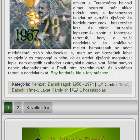
amikor a Ferencváros bajnoki
cí­met szerzett, már akkor
tudtuk, hogy a legnehezebb
feladat az aktuális újságok és
kordokumentumok beszerzése
lesz. Az eddigi muzeális
lapszemlék során is fontosnak
tartottuk, hogy a saját
gondolataink és emlékeink
mellett bemutassuk az adott
mérkőzésről szóló hí­radásokat is, mert az emlékezetünk lehet
szubjektí­v és csapongó is néha, de az eredeti újságok megsárgult
lapjai nem engedik szabadon szárnyalni a vágyainkat. Néha nagyon
nehéz elvonatkoztatni a Fradi iránti szerelmünktől és kordában
tartani a gondolatinkat.
Egy kattintás ide a folytatáshoz....
→
Kategória:
Nemzeti Bajnokságok 1958 - 1974
|
Címke:
1967
,
Bajnoki cí­mek
,
Lakat Károly dr.
|
1 hozzászólás
1
2
Következő »