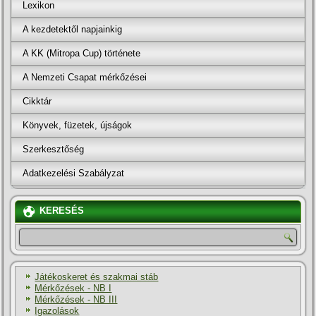
Lexikon
A kezdetektől napjainkig
A KK (Mitropa Cup) története
A Nemzeti Csapat mérkőzései
Cikktár
Könyvek, füzetek, újságok
Szerkesztőség
Adatkezelési Szabályzat
KERESÉS
Játékoskeret és szakmai stáb
Mérkőzések - NB I
Mérkőzések - NB III
Igazolások