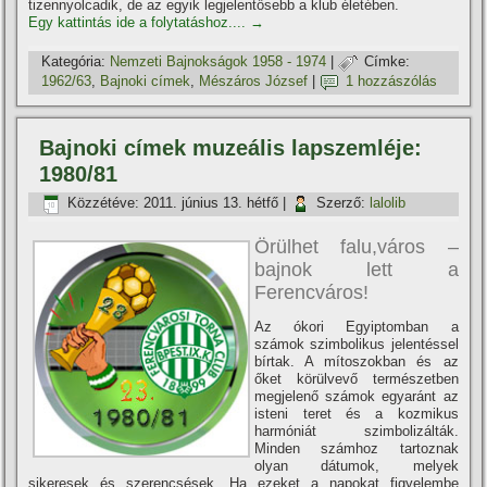
tizennyolcadik, de az egyik legjelentősebb a klub életében.
Egy kattintás ide a folytatáshoz....
→
Kategória:
Nemzeti Bajnokságok 1958 - 1974
|
Címke:
1962/63
,
Bajnoki cí­mek
,
Mészáros József
|
1 hozzászólás
Bajnoki cí­mek muzeális lapszemléje:
1980/81
Közzétéve:
2011. június 13. hétfő
|
Szerző:
lalolib
Örülhet falu,város –
bajnok lett a
Ferencváros!
Az ókori Egyiptomban a
számok szimbolikus jelentéssel
bí­rtak. A mí­toszokban és az
őket körülvevő természetben
megjelenő számok egyaránt az
isteni teret és a kozmikus
harmóniát szimbolizálták.
Minden számhoz tartoznak
olyan dátumok, melyek
sikeresek és szerencsések. Ha ezeket a napokat figyelembe