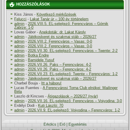
HOZZÁSZÓLÁSOK
Kiss János
-
Következő mérkőzések
Felucci
-
Lakat Tanár úr – 100 év történelem
admin
-
2026.VIII.5. EL-selejtező: Ferencváros – Górnik
Zabrze: 1-0
Lovas Gábor
-
Anekdoták: dr. Lakat Károly
admin
-
Játékoskeret és szakmai stáb – 2026/27
admin
-
2026.VIII.2. Ferencváros – Vasas: 0-0
admin
-
2026.VIII.2. Ferencváros – Vasas: 0-0
admin
-
2026.VII.30. EL-selejtező: Ferencváros – Twente: 2-2
admin
-
Botka Endre
admin
-
Bamidele Yusuf
admin
-
2026.VII.26. Paks – Ferencváros: 4-2
admin
-
2026.VII.26. Paks – Ferencváros: 4-2
admin
-
2026.VII.23. EL-selejtező: Twente – Ferencváros: 1-2
admin
-
Játékoskeret és szakmai stáb – 2026/27
Charbel Bouja
-
Itt a háboru!
Lucas Fuentes
-
A Ferencvárosi Torna Club elnökei: Mailinger
Béla
Laszlo dr.Kincses
-
Átigazolások – 2026/27 (nyár)
admin
-
2026.VII.16. EL-selejtező: Ferencváros – Vojvodina: 3-0
Erdélyi Dodi
-
Kuti László: 70
admin
-
2026.VII.9. EL-selejtező: Vojvodina – Ferencváros: 1-2
Erkölcs
|
Erő
|
Egyetértés