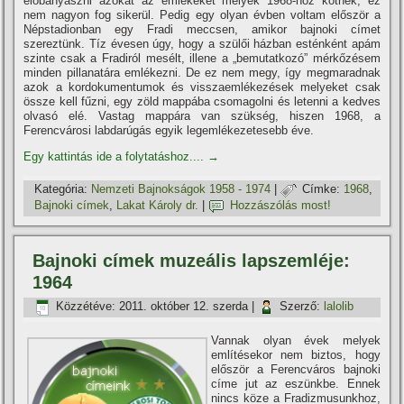
előbányászni azokat az emlékeket melyek 1968-hoz kötnek, ez
nem nagyon fog sikerül. Pedig egy olyan évben voltam először a
Népstadionban egy Fradi meccsen, amikor bajnoki cí­met
szereztünk. Tí­z évesen úgy, hogy a szülői házban esténként apám
szinte csak a Fradiról mesélt, illene a „bemutatkozó” mérkőzésem
minden pillanatára emlékezni. De ez nem megy, í­gy megmaradnak
azok a kordokumentumok és visszaemlékezések melyeket csak
össze kell fűzni, egy zöld mappába csomagolni és letenni a kedves
olvasó elé. Vastag mappára van szükség, hiszen 1968, a
Ferencvárosi labdarúgás egyik legemlékezetesebb éve.
Egy kattintás ide a folytatáshoz....
→
Kategória:
Nemzeti Bajnokságok 1958 - 1974
|
Címke:
1968
,
Bajnoki cí­mek
,
Lakat Károly dr.
|
Hozzászólás most!
Bajnoki cí­mek muzeális lapszemléje:
1964
Közzétéve:
2011. október 12. szerda
|
Szerző:
lalolib
Vannak olyan évek melyek
emlí­tésekor nem biztos, hogy
először a Ferencváros bajnoki
cí­me jut az eszünkbe. Ennek
nincs köze a Fradizmusunkhoz,