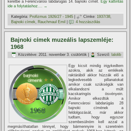
keretbe a Ferencvárosi labdarúgás 14. bajnoki cí­mét.
Egy kattintás
ide a folytatáshoz....
→
Kategória:
Profizmus 1926/27 - 1945
|
Címke:
1937/38
,
Bajnoki cí­mek
,
Rauchmaul Emil
|
4 hozzászólás
Bajnoki cí­mek muzeális lapszemléje:
1968
Közzétéve:
2011. november 3. csütörtök
|
Szerző:
lalolib
Egy kicsit mindig irigykedtem
azokra, akik az emlékeik
raktárából akkor húzzák elő a
legkedvesebb pillanatokat
amikor csak szükségük van
elkalandozni a múlt
kacskaringós ösvényein.
Amikor elkezdtük a
Ferencvárosi labdarúgás 28
bajnoki cí­mének a
feldolgozását, már akkor
tudtam, hogy egyszer
szembesülnöm kell azzal a
megmásí­thatatlan ténnyel, hogy bármennyire is szeretném