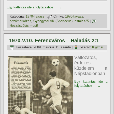
Egy kattintás ide a folytatáshoz....
→
Kategória:
1970-Tavasz
|
Címke:
1970-tavasz
,
edzőmérkőzés
,
Gyöngyösi AK (Spartacus)
,
nsmiss25
|
Hozzászólás most!
1970.V.10. Ferencváros – Haladás 2:1
Közzétéve:
2009. március 11. szerda
|
Szerző:
K@rcsi
Változatos,
érdekes
küzdelem a
Népstadionban
Egy kattintás ide a
folytatáshoz....
→