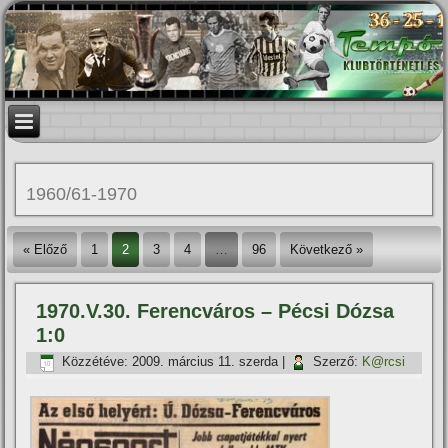
1960/61-1970
« Előző
1
2
3
4
…
96
Következő »
1970.V.30. Ferencváros – Pécsi Dózsa
1:0
Közzétéve:
2009. március 11. szerda
|
Szerző:
K@rcsi