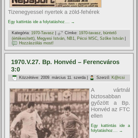
Tizenegyessel nyertek a zöld-fehérek
Egy kattintás ide a folytatáshoz....
→
Kategória:
1970-Tavasz
|
Címke:
1970-tavasz
,
büntető
(értékesí­tett)
,
Megyesi István
,
NB1
,
Pécsi MSC
,
Szőke István
|
Hozzászólás most!
1970.V.27. Bp. Honvéd – Ferencváros
3:0
Közzétéve:
2009. március 11. szerda
|
Szerző:
K@rcsi
A vártnál
biztosabban
győzött a Bp.
Honvéd az FTC
ellen
Egy kattintás ide a
folytatáshoz....
→