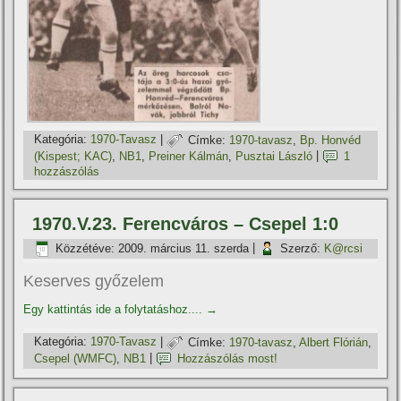
Kategória:
1970-Tavasz
|
Címke:
1970-tavasz
,
Bp. Honvéd
(Kispest; KAC)
,
NB1
,
Preiner Kálmán
,
Pusztai László
|
1
hozzászólás
1970.V.23. Ferencváros – Csepel 1:0
Közzétéve:
2009. március 11. szerda
|
Szerző:
K@rcsi
Keserves győzelem
Egy kattintás ide a folytatáshoz....
→
Kategória:
1970-Tavasz
|
Címke:
1970-tavasz
,
Albert Flórián
,
Csepel (WMFC)
,
NB1
|
Hozzászólás most!