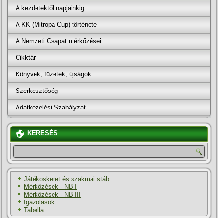
A kezdetektől napjainkig
A KK (Mitropa Cup) története
A Nemzeti Csapat mérkőzései
Cikktár
Könyvek, füzetek, újságok
Szerkesztőség
Adatkezelési Szabályzat
KERESÉS
Játékoskeret és szakmai stáb
Mérkőzések - NB I
Mérkőzések - NB III
Igazolások
Tabella