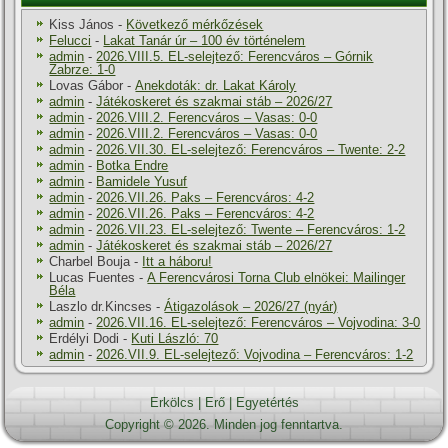
Kiss János
-
Következő mérkőzések
Felucci
-
Lakat Tanár úr – 100 év történelem
admin
-
2026.VIII.5. EL-selejtező: Ferencváros – Górnik
Zabrze: 1-0
Lovas Gábor
-
Anekdoták: dr. Lakat Károly
admin
-
Játékoskeret és szakmai stáb – 2026/27
admin
-
2026.VIII.2. Ferencváros – Vasas: 0-0
admin
-
2026.VIII.2. Ferencváros – Vasas: 0-0
admin
-
2026.VII.30. EL-selejtező: Ferencváros – Twente: 2-2
admin
-
Botka Endre
admin
-
Bamidele Yusuf
admin
-
2026.VII.26. Paks – Ferencváros: 4-2
admin
-
2026.VII.26. Paks – Ferencváros: 4-2
admin
-
2026.VII.23. EL-selejtező: Twente – Ferencváros: 1-2
admin
-
Játékoskeret és szakmai stáb – 2026/27
Charbel Bouja
-
Itt a háboru!
Lucas Fuentes
-
A Ferencvárosi Torna Club elnökei: Mailinger
Béla
Laszlo dr.Kincses
-
Átigazolások – 2026/27 (nyár)
admin
-
2026.VII.16. EL-selejtező: Ferencváros – Vojvodina: 3-0
Erdélyi Dodi
-
Kuti László: 70
admin
-
2026.VII.9. EL-selejtező: Vojvodina – Ferencváros: 1-2
Erkölcs
|
Erő
|
Egyetértés
Copyright © 2026. Minden jog fenntartva.