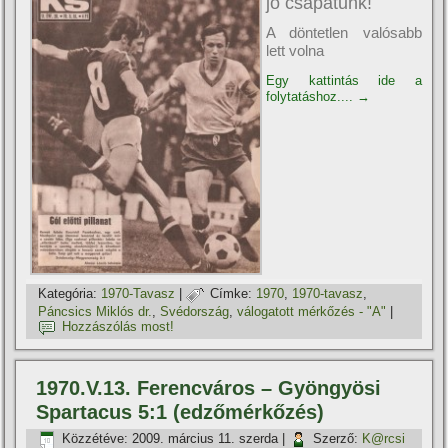
jó csapatunk!
A döntetlen valósabb
lett volna
Egy kattintás ide a
folytatáshoz....
→
Kategória:
1970-Tavasz
|
Címke:
1970
,
1970-tavasz
,
Páncsics Miklós dr.
,
Svédország
,
válogatott mérkőzés - "A"
|
Hozzászólás most!
1970.V.13. Ferencváros – Gyöngyösi
Spartacus 5:1 (edzőmérkőzés)
Közzétéve:
2009. március 11. szerda
|
Szerző:
K@rcsi