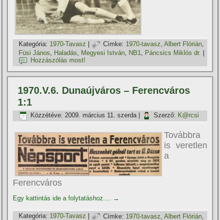
Kategória:
1970-Tavasz
|
Címke:
1970-tavasz
,
Albert Flórián
,
Füsi János
,
Haladás
,
Megyesi István
,
NB1
,
Páncsics Miklós dr.
|
Hozzászólás most!
1970.V.6. Dunaújváros – Ferencváros
1:1
Közzétéve:
2009. március 11. szerda
|
Szerző:
K@rcsi
Továbbra
is veretlen
a
Ferencváros
Egy kattintás ide a folytatáshoz....
→
Kategória:
1970-Tavasz
|
Címke:
1970-tavasz
,
Albert Flórián
,