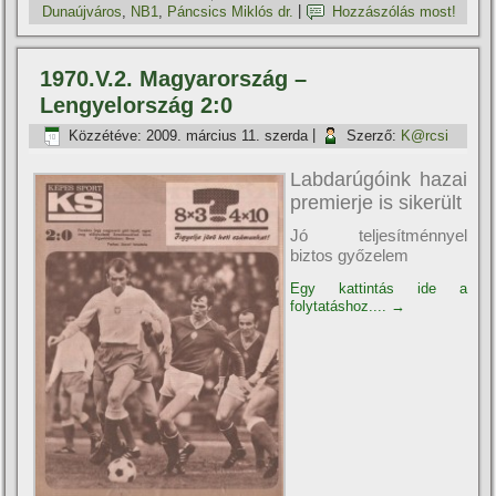
Dunaújváros
,
NB1
,
Páncsics Miklós dr.
|
Hozzászólás most!
1970.V.2. Magyarország –
Lengyelország 2:0
Közzétéve:
2009. március 11. szerda
|
Szerző:
K@rcsi
Labdarúgóink hazai
premierje is sikerült
Jó teljesítménnyel
biztos győzelem
Egy kattintás ide a
folytatáshoz....
→