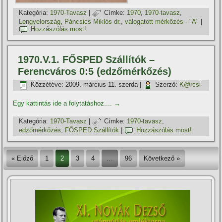
Kategória:
1970-Tavasz
|
Címke:
1970
,
1970-tavasz
,
Lengyelország
,
Páncsics Miklós dr.
,
válogatott mérkőzés - "A"
|
Hozzászólás most!
1970.V.1. FŐSPED Szállítók –
Ferencváros 0:5 (edzőmérkőzés)
Közzétéve:
2009. március 11. szerda
|
Szerző:
K@rcsi
Egy kattintás ide a folytatáshoz....
→
Kategória:
1970-Tavasz
|
Címke:
1970-tavasz
,
edzőmérkőzés
,
FŐSPED Szállítók
|
Hozzászólás most!
« Előző
1
2
3
4
…
96
Következő »