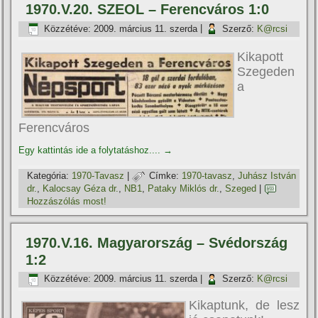
1970.V.20. SZEOL – Ferencváros 1:0
Közzétéve:
2009. március 11. szerda
|
Szerző:
K@rcsi
Kikapott
Szegeden
a
Ferencváros
Egy kattintás ide a folytatáshoz....
→
Kategória:
1970-Tavasz
|
Címke:
1970-tavasz
,
Juhász István
dr.
,
Kalocsay Géza dr.
,
NB1
,
Pataky Miklós dr.
,
Szeged
|
Hozzászólás most!
1970.V.16. Magyarország – Svédország
1:2
Közzétéve:
2009. március 11. szerda
|
Szerző:
K@rcsi
Kikaptunk, de lesz