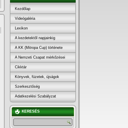
Kezdőlap
Videógaléria
Lexikon
A kezdetektől napjainkig
A KK (Mitropa Cup) története
A Nemzeti Csapat mérkőzései
Cikktár
Könyvek, füzetek, újságok
Szerkesztőség
Adatkezelési Szabályzat
KERESÉS