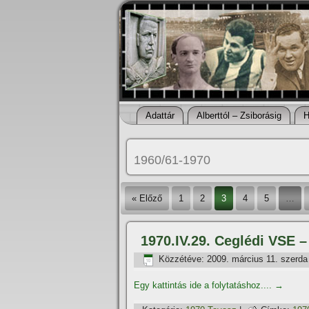
Adattár
Alberttól – Zsiborásig
H
1960/61-1970
« Előző
1
2
3
4
5
…
1970.IV.29. Ceglédi VSE 
Közzétéve:
2009. március 11. szerda
Egy kattintás ide a folytatáshoz....
→