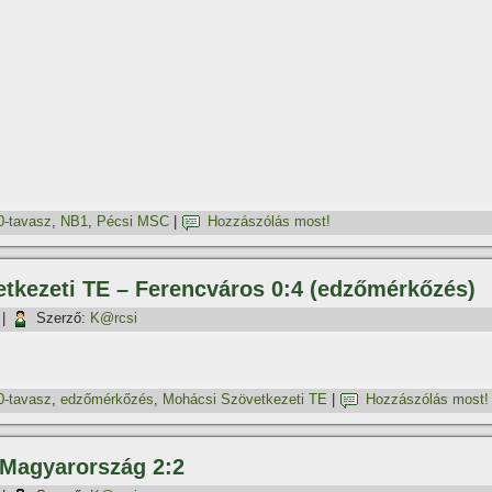
0-tavasz
,
NB1
,
Pécsi MSC
|
Hozzászólás most!
etkezeti TE – Ferencváros 0:4 (edzőmérkőzés)
|
Szerző:
K@rcsi
0-tavasz
,
edzőmérkőzés
,
Mohácsi Szövetkezeti TE
|
Hozzászólás most!
– Magyarország 2:2