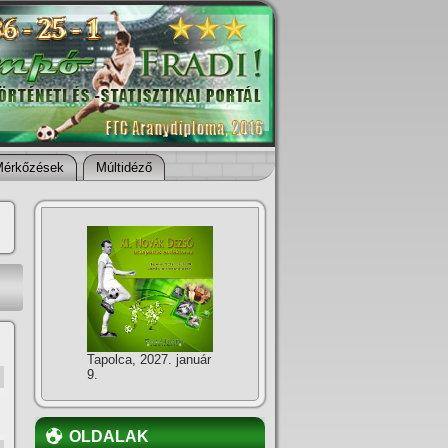
Mérkőzések
Múltidéző
Tapolca, 2027. január
9.
OLDALAK