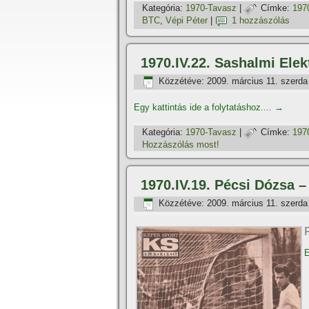
Kategória:
1970-Tavasz
|
Címke:
197
BTC
,
Vépi Péter
|
1 hozzászólás
1970.IV.22. Sashalmi Ele
Közzétéve:
2009. március 11. szerda
Egy kattintás ide a folytatáshoz....
→
Kategória:
1970-Tavasz
|
Címke:
197
Hozzászólás most!
1970.IV.19. Pécsi Dózsa –
Közzétéve:
2009. március 11. szerda
E