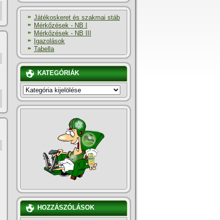
Játékoskeret és szakmai stáb
Mérkőzések - NB I
Mérkőzések - NB III
Igazolások
Tabella
KATEGÓRIÁK
KATEGÓRIÁK
HOZZÁSZÓLÁSOK