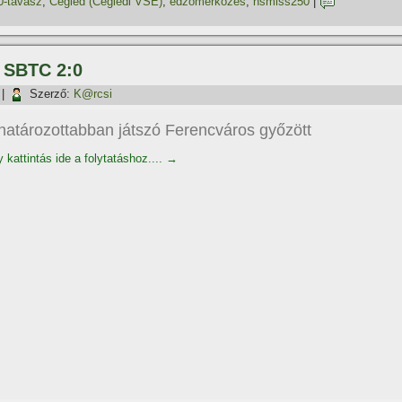
0-tavasz
,
Cegléd (Ceglédi VSE)
,
edzőmérkőzés
,
nsmiss250
|
– SBTC 2:0
|
Szerző:
K@rcsi
határozottabban játszó Ferencváros győzött
 kattintás ide a folytatáshoz....
→