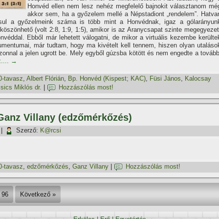
Honvéd ellen nem lesz nehéz megfelelő bajnokit választanom mé
akkor sem, ha a győzelem mellé a Népstadiont „rendelem”. Hatva
sul a győzelmeink száma is több mint a Honvédnak, igaz a gólarányun
öszönhető (volt 2:8, 1:9, 1:5), amikor is az Aranycsapat szinte megegyezet
onvéddal. Ebből már lehetett válogatni, de mikor a virtuális kezembe kerülte
kumentumai, már tudtam, hogy ma kivételt kell tennem, hiszen olyan utaláso
onnal a jelen ugrott be. Mely egyből gúzsba kötött és nem engedte a tovább
....
→
0-tavasz
,
Albert Flórián
,
Bp. Honvéd (Kispest; KAC)
,
Füsi János
,
Kalocsay
sics Miklós dr.
|
Hozzászólás most!
 Ganz Villany (edzőmérkőzés)
|
Szerző:
K@rcsi
0-tavasz
,
edzőmérkőzés
,
Ganz Villany
|
Hozzászólás most!
96
Következő »