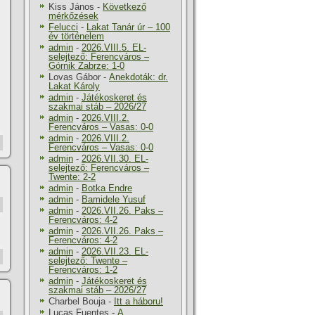
Kiss János
-
Következő
mérkőzések
Felucci
-
Lakat Tanár úr – 100
év történelem
admin
-
2026.VIII.5. EL-
selejtező: Ferencváros –
Górnik Zabrze: 1-0
Lovas Gábor
-
Anekdoták: dr.
Lakat Károly
admin
-
Játékoskeret és
szakmai stáb – 2026/27
admin
-
2026.VIII.2.
Ferencváros – Vasas: 0-0
admin
-
2026.VIII.2.
Ferencváros – Vasas: 0-0
admin
-
2026.VII.30. EL-
selejtező: Ferencváros –
Twente: 2-2
admin
-
Botka Endre
admin
-
Bamidele Yusuf
admin
-
2026.VII.26. Paks –
Ferencváros: 4-2
admin
-
2026.VII.26. Paks –
Ferencváros: 4-2
admin
-
2026.VII.23. EL-
selejtező: Twente –
Ferencváros: 1-2
admin
-
Játékoskeret és
szakmai stáb – 2026/27
Charbel Bouja
-
Itt a háboru!
Lucas Fuentes
-
A