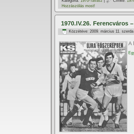
Kategória:
1970-Tavasz
|
Címke:
197
Hozzászólás most!
1970.IV.26. Ferencváros 
Közzétéve:
2009. március 11. szerda
A 
Egy