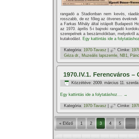
rangadó a Stadionban nem kevés, ráadá
rosszabb, de ez főleg az ötvenes éveknek k
a Farkas Mihály által istápolt Budapesti H
az 1970. április 5-i bajnoki rangadó kordo
szerepelnek a beszámolókban, melyekről az
kutakodást.
Egy kattintás ide a folytatáshoz
Kategória:
1970-Tavasz
|
Címke:
197
Géza dr.
,
Muzeális lapszemle
,
NB1
,
Pánc
1970.IV.1. Ferencváros –
Közzétéve:
2009. március 11. szerda
Egy kattintás ide a folytatáshoz....
→
Kategória:
1970-Tavasz
|
Címke:
197
« Előző
1
2
3
4
5
…