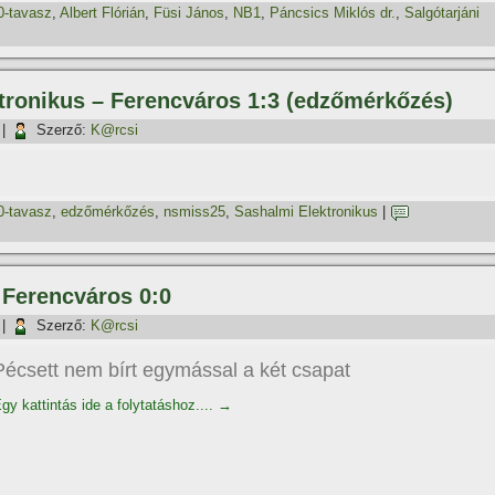
0-tavasz
,
Albert Flórián
,
Füsi János
,
NB1
,
Páncsics Miklós dr.
,
Salgótarjáni
ktronikus – Ferencváros 1:3 (edzőmérkőzés)
|
Szerző:
K@rcsi
0-tavasz
,
edzőmérkőzés
,
nsmiss25
,
Sashalmi Elektronikus
|
 Ferencváros 0:0
|
Szerző:
K@rcsi
Pécsett nem bí­rt egymással a két csapat
gy kattintás ide a folytatáshoz....
→