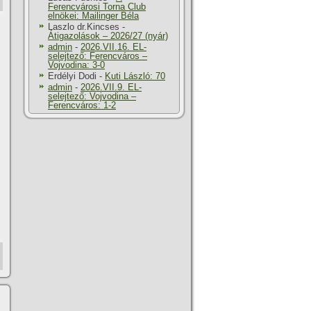
Ferencvárosi Torna Club
elnökei: Mailinger Béla
Laszlo dr.Kincses
-
Átigazolások – 2026/27 (nyár)
admin
-
2026.VII.16. EL-
selejtező: Ferencváros –
Vojvodina: 3-0
Erdélyi Dodi
-
Kuti László: 70
admin
-
2026.VII.9. EL-
selejtező: Vojvodina –
Ferencváros: 1-2