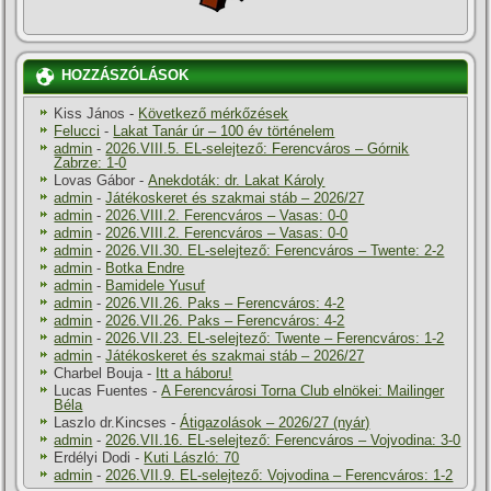
HOZZÁSZÓLÁSOK
Kiss János
-
Következő mérkőzések
Felucci
-
Lakat Tanár úr – 100 év történelem
admin
-
2026.VIII.5. EL-selejtező: Ferencváros – Górnik
Zabrze: 1-0
Lovas Gábor
-
Anekdoták: dr. Lakat Károly
admin
-
Játékoskeret és szakmai stáb – 2026/27
admin
-
2026.VIII.2. Ferencváros – Vasas: 0-0
admin
-
2026.VIII.2. Ferencváros – Vasas: 0-0
admin
-
2026.VII.30. EL-selejtező: Ferencváros – Twente: 2-2
admin
-
Botka Endre
admin
-
Bamidele Yusuf
admin
-
2026.VII.26. Paks – Ferencváros: 4-2
admin
-
2026.VII.26. Paks – Ferencváros: 4-2
admin
-
2026.VII.23. EL-selejtező: Twente – Ferencváros: 1-2
admin
-
Játékoskeret és szakmai stáb – 2026/27
Charbel Bouja
-
Itt a háboru!
Lucas Fuentes
-
A Ferencvárosi Torna Club elnökei: Mailinger
Béla
Laszlo dr.Kincses
-
Átigazolások – 2026/27 (nyár)
admin
-
2026.VII.16. EL-selejtező: Ferencváros – Vojvodina: 3-0
Erdélyi Dodi
-
Kuti László: 70
admin
-
2026.VII.9. EL-selejtező: Vojvodina – Ferencváros: 1-2