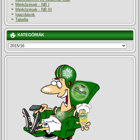
Mérkőzések - NB I
Mérkőzések - NB III
Igazolások
Tabella
KATEGÓRIÁK
KATEGÓRIÁK