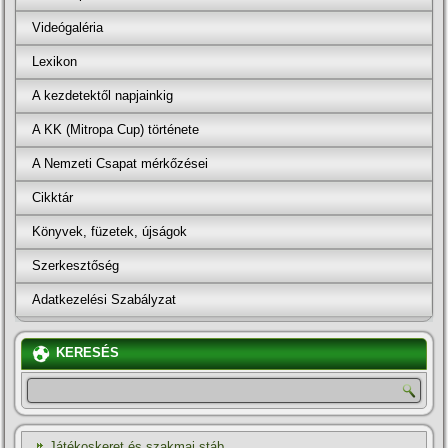
Videógaléria
Lexikon
A kezdetektől napjainkig
A KK (Mitropa Cup) története
A Nemzeti Csapat mérkőzései
Cikktár
Könyvek, füzetek, újságok
Szerkesztőség
Adatkezelési Szabályzat
KERESÉS
Játékoskeret és szakmai stáb