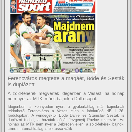
Ferencváros megtette a magáét, Böde és Sesták
is duplázott
A zöld-fehérek megverték idegenben a Vasast, ha holnap
nem nyer az MTK, máris bajnok a Doll-csapat.
Idegenben is könnyedén nyert a gyakorlatilag már bajnoknak
tekinthető Ferencváros a Vasas ellen a labdarúgó NB I 26.
fordulójában. A vendégektől Böde Dániel és Stanislav Sesták is
duplázni tudott, a hazaiak gólját Jevgenyij Pavlov szerezte. Ha
holnap az MTK nem nyer a Debrecen ellen, a zöld-fehérek bajnoki
cí­me matematikailag is biztossá válik.