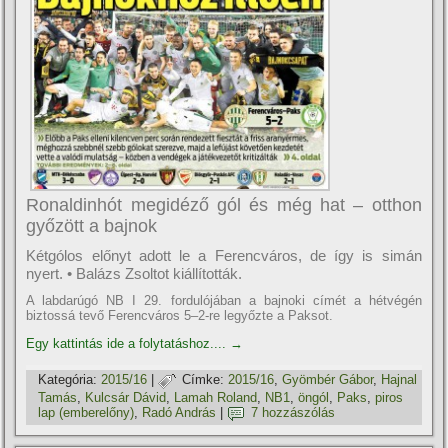
Ronaldinhót megidéző gól és még hat – otthon
győzött a bajnok
Kétgólos előnyt adott le a Ferencváros, de í­gy is simán
nyert. • Balázs Zsoltot kiállí­tották.
A labdarúgó NB I 29. fordulójában a bajnoki cí­mét a hétvégén
biztossá tevő Ferencváros 5–2-re legyőzte a Paksot.
Egy kattintás ide a folytatáshoz....
→
Kategória:
2015/16
|
Címke:
2015/16
,
Gyömbér Gábor
,
Hajnal
Tamás
,
Kulcsár Dávid
,
Lamah Roland
,
NB1
,
öngól
,
Paks
,
piros
lap (emberelőny)
,
Radó András
|
7 hozzászólás