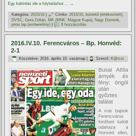
Egy kattintás ide a folytatáshoz....
→
Kategória:
2015/16
|
Címke:
2015/16
,
büntető (értékesí­tett)
,
DVSC
,
Gera Zoltán
,
MK (MNK; Magyar Kupa)
,
Nagy Dominik
,
piros lap (emberelőny)
|
8 hozzászólás
2016.IV.10. Ferencváros – Bp. Honvéd:
2-1
Közzétéve:
2016. április 10. vasárnap
|
Szerző:
K@rcsi
Busai Attila
árnyék és
fény: öngól
után
győztes
találat
A már bajnok
Ferencváros
fordí­tani tudott
odahaza a
Honvéd ellen,