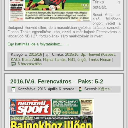
Trinks is
betalált.
Busai Attila az
első félidőben
öngólt vétett a
Budapest Honvéd ellen, de a másodikban győztes találatot szerzett
Florian Trinks egyenlí­tése után, ezzel a már bajnok Ferencváros a
labdarúgó NB I 27. fordulójának záró mérkőzésén is nyert.
Egy kattintás ide a folytatáshoz....
→
Kategória:
2015/16
|
Címke:
2015/16
,
Bp. Honvéd (Kispest;
KAC)
,
Busai Attila
,
Hajnal Tamás
,
NB1
,
öngól
,
Trinks Florian
|
6 hozzászólás
2016.IV.6. Ferencváros – Paks: 5-2
Közzétéve:
2016. április 6. szerda
|
Szerző:
K@rcsi