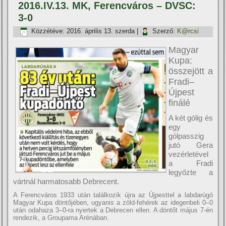
2016.IV.13. MK, Ferencváros – DVSC:
3-0
Közzétéve:
2016. április 13. szerda
|
Szerző:
K@rcsi
Magyar
Kupa:
összejött a
Fradi–
Újpest
finálé
A két gólig és
egy
gólpasszig
jutó Gera
vezérletével
a Fradi
legyőzte a
vártnál harmatosabb Debrecent.
A Ferencváros 1933 után találkozik újra az Újpesttel a labdarúgó
Magyar Kupa döntőjében, ugyanis a zöld-fehérek az idegenbeli 0–0
után odahaza 3–0-ra nyertek a Debrecen ellen. A döntőt május 7-én
rendezik, a Groupama Arénában.