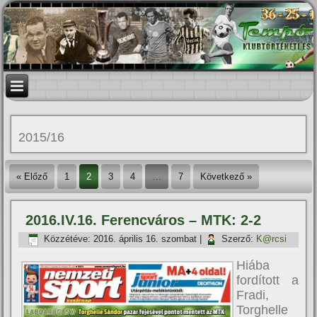
2015/16
« Előző
1
2
3
4
…
7
Következő »
2016.IV.16. Ferencváros – MTK: 2-2
Közzétéve:
2016. április 16. szombat
|
Szerző:
K@rcsi
Hiába
fordí­tott a
Fradi,
Torghelle