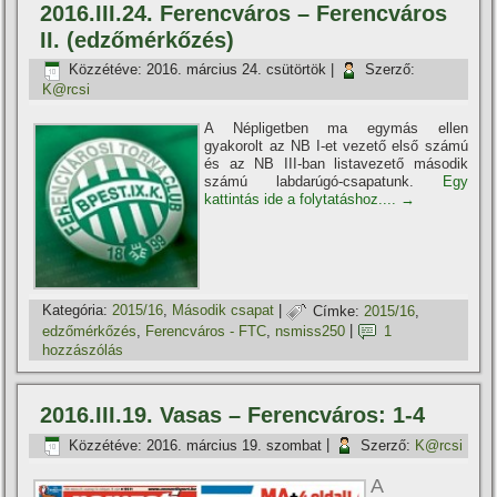
2016.III.24. Ferencváros – Ferencváros
II. (edzőmérkőzés)
Közzétéve:
2016. március 24. csütörtök
|
Szerző:
K@rcsi
A Népligetben ma egymás ellen
gyakorolt az NB I-et vezető első számú
és az NB III-ban listavezető második
számú labdarúgó-csapatunk.
Egy
kattintás ide a folytatáshoz....
→
Kategória:
2015/16
,
Második csapat
|
Címke:
2015/16
,
edzőmérkőzés
,
Ferencváros - FTC
,
nsmiss250
|
1
hozzászólás
2016.III.19. Vasas – Ferencváros: 1-4
Közzétéve:
2016. március 19. szombat
|
Szerző:
K@rcsi
A