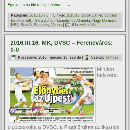
Egy kattintás ide a folytatáshoz....
→
Kategória:
2015/16
|
Címke:
2015/16
,
Böde Dániel
,
büntető
(értékesí­tett)
,
Gera Zoltán
,
Leandro de Almeida
,
Nagy Dominik
,
NB1
,
Sesták Stanislav
,
Vasas
|
6 hozzászólás
2016.III.16. MK, DVSC – Ferencváros:
0-0
Közzétéve:
2016. március 16. szerda
|
Szerző:
K@rcsi
Minden
helyzetét
elpocsékolta a DVSC, a Fradi örülhet az iksznek