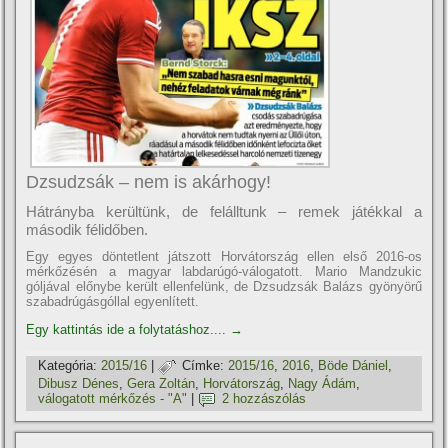
Dzsudzsák – nem is akárhogy!
Hátrányba kerültünk, de felálltunk – remek játékkal a
második félidőben.
Egy egyes döntetlent játszott Horvátország ellen első 2016-os
mérkőzésén a magyar labdarúgó-válogatott. Mario Mandzukic
góljával előnybe került ellenfelünk, de Dzsudzsák Balázs gyönyörű
szabadrúgásgóllal egyenlí­tett.
Egy kattintás ide a folytatáshoz....
→
Kategória:
2015/16
|
Címke:
2015/16
,
2016
,
Böde Dániel
,
Dibusz Dénes
,
Gera Zoltán
,
Horvátország
,
Nagy Ádám
,
válogatott mérkőzés - "A"
|
2 hozzászólás