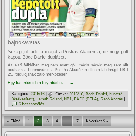
bajnokavatás
Sokáig jól tartotta magát a Puskás Akadémia, de négy gólt
kapott, Böde Dániel duplázott.
Az első félidőben még nem esett gól, mégis négyig meg sem állt
odahaza a Ferencváros a Puskás Akadémia ellen a labdarúgó NB I
25. fordulójának záró mérkőzésén.
Egy kattintás ide a folytatáshoz....
→
Kategória:
2015/16
|
Címke:
2015/16
,
Böde Dániel
,
büntető
(értékesí­tett)
,
Lamah Roland
,
NB1
,
PAFC (PFLA)
,
Radó András
|
6 hozzászólás
« Előző
1
2
3
4
…
7
Következő »