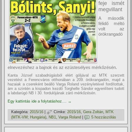
feje ismét
megvillant
A második
félidő méltó
volt az
örökrangadó
elnevezéshez a bajnok és az ezüstesélyes mérkőzésén.
Kanta József szabadrúgásból elért góljával az MTK szerzett
vezetést a Ferencváros otthonában a 209. örökrangadón, majd a
hazaiak a csereként beálló Varga Roland vezényletével fordí­tottak,
ám a szintén a kispadon kezdő Torghelle Sándor egyenlí­teni tudott
a labdarúgó NB I 30. fordulójának záró mérkőzésén.
Egy kattintás ide a folytatáshoz....
→
Kategória:
2015/16
|
Címke:
2015/16
,
Gera Zoltán
,
MTK
(MTK-VM; Hungária)
,
NB1
,
Varga Roland
|
5 hozzászólás