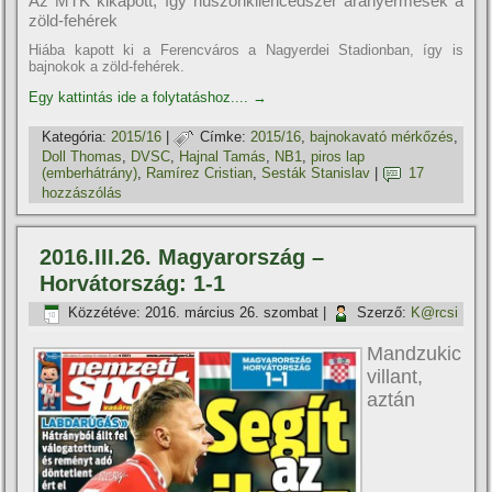
Az MTK kikapott, í­gy huszonkilencedszer aranyérmesek a
zöld-fehérek
Hiába kapott ki a Ferencváros a Nagyerdei Stadionban, í­gy is
bajnokok a zöld-fehérek.
Egy kattintás ide a folytatáshoz....
→
Kategória:
2015/16
|
Címke:
2015/16
,
bajnokavató mérkőzés
,
Doll Thomas
,
DVSC
,
Hajnal Tamás
,
NB1
,
piros lap
(emberhátrány)
,
Ramí­rez Cristian
,
Sesták Stanislav
|
17
hozzászólás
2016.III.26. Magyarország –
Horvátország: 1-1
Közzétéve:
2016. március 26. szombat
|
Szerző:
K@rcsi
Mandzukic
villant,
aztán