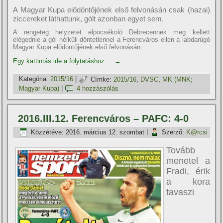
A Magyar Kupa elődöntőjének első felvonásán csak (hazai)
ziccereket láthattunk, gólt azonban egyet sem.
A rengeteg helyzetet elpocsékoló Debrecennek meg kellett
elégednie a gól nélküli döntetlennel a Ferencváros ellen a labdarúgó
Magyar Kupa elődöntőjének első felvonásán.
Egy kattintás ide a folytatáshoz....
→
Kategória:
2015/16
|
Címke:
2015/16
,
DVSC
,
MK (MNK;
Magyar Kupa)
|
4 hozzászólás
2016.III.12. Ferencváros – PAFC: 4-0
Közzétéve:
2016. március 12. szombat
|
Szerző:
K@rcsi
Tovább
menetel a
Fradi, érik
a kora
tavaszi