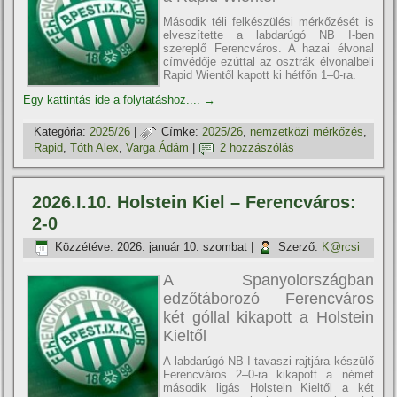
Második téli felkészülési mérkőzését is
elveszítette a labdarúgó NB I-ben
szereplő Ferencváros. A hazai élvonal
címvédője ezúttal az osztrák élvonalbeli
Rapid Wientől kapott ki hétfőn 1–0-ra.
Egy kattintás ide a folytatáshoz....
→
Kategória:
2025/26
|
Címke:
2025/26
,
nemzetközi mérkőzés
,
Rapid
,
Tóth Alex
,
Varga Ádám
|
2 hozzászólás
2026.I.10. Holstein Kiel – Ferencváros:
2-0
Közzétéve:
2026. január 10. szombat
|
Szerző:
K@rcsi
A Spanyolországban
edzőtáborozó Ferencváros
két góllal kikapott a Holstein
Kieltől
A labdarúgó NB I tavaszi rajtjára készülő
Ferencváros 2–0-ra kikapott a német
második ligás Holstein Kieltől a két