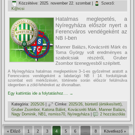
Közzétéve:
2025. november 22. szombat
|
Szerző:
K@rcsi
Hatalmas meglepetés, a
Nyíregyháza először nyert a
Ferencváros vendégeként az
NB I-ben
Manner Balázs, Kovácsréti Márk és
Toma György volt eredményes a
szabolcsiak részéről, Gruber
Zsombor tizenegyesből szépített.
A Nyíregyháza hatalmas meglepetésre 3–1-es győzelmet aratott a
Ferencváros vendégeként a labdarúgó NB I 14. fordulójának
szombat esti mérkőzésén, története során először felülmúlva
idegenben a zöld-fehéreket az élvonalban.
Egy kattintás ide a folytatáshoz....
→
Kategória:
2025/26
|
Címke:
2025/26
,
büntető (értékesí­tett)
,
Gruber Zsombor
,
Katona Bálint
,
Kovácsréti Márk
,
Manner Balázs
,
Nagy Dominik
,
NB1
,
nsmiss70
,
Nyí­regyháza
|
2 hozzászólás
« Előző
1
2
3
4
5
6
…
8
Következő »