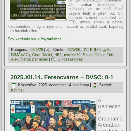
ra nyert a Diósgyőr otthonában.
Jó iramban kezdődött a
találkozó, de az első félidő
végére leült a játék. Az 57.
percben szerzett vezetést az
FTC, amely ennek a gólnak
köszönhetően meg is nyerte a meccset az ezúttal csak kapufáig
jutó hazaiak ellen.
Egy kattintás ide a folytatáshoz....
→
Kategória:
2025/26
|
Címke:
2025/26
,
DVTK (Diósgyőr;
DIMÁVAG)
,
Gera Dániel
,
NB1
,
nsmiss70
,
Szalai Gábor
,
Tóth
Alex
,
Varga Barnabás
|
2 hozzászólás
2025.XII.14. Ferencváros – DVSC: 0-1
Közzétéve:
2025. december 14. vasárnap
|
Szerző:
K@rcsi
A
Debrecen
a
Groupama
Arénában