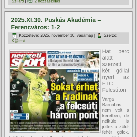
Szilárd
|
2 hozzászólás
2025.XI.30. Puskás Akadémia –
Ferencváros: 1-2
Közzétéve:
2025. november 30. vasárnap
|
Szerző:
K@rcsi
Hat perc
alatt
szerzett
két góllal
nyert az
FTC
Felcsúton
Varga
Barnabás
nem volt a
keretben, de
nélküle is
jöttek a zöld-
fehér gólok.