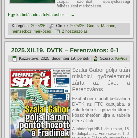
csapat szombati, spanyolországi
felkészülési mérkőzésén.
Egy kattintás ide a folytatáshoz....
→
Kategória:
2025/26
|
Címke:
2025/26
,
Gómez Mariano
,
nemzetközi mérkőzés
|
2 hozzászólás
2025.XII.19. DVTK – Ferencváros: 0-1
Közzétéve:
2025. december 19. péntek
|
Szerző:
K@rcsi
Szalai Gábor gólja után
miskolci győzelemmel
zárta az évet a
Ferencváros
Ezúttal nem tudott betalálni a
DVTK az FTC kapujába, a
zöld-fehérek győzelmüknek
köszönhetően újra a tabella
élére álltak.
A labdarúgó NB I idei utolsó, 18.
fordulójában a Ferencváros 1–0-