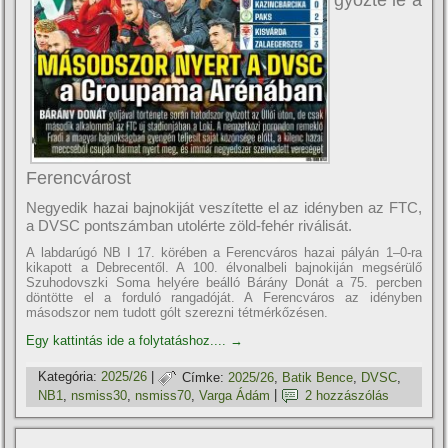
győzte le a
Ferencvárost
Negyedik hazai bajnokiját veszítette el az idényben az FTC,
a DVSC pontszámban utolérte zöld-fehér riválisát.
A labdarúgó NB I 17. körében a Ferencváros hazai pályán 1–0-ra
kikapott a Debrecentől. A 100. élvonalbeli bajnokiján megsérülő
Szuhodovszki Soma helyére beálló Bárány Donát a 75. percben
döntötte el a forduló rangadóját. A Ferencváros az idényben
másodszor nem tudott gólt szerezni tétmérkőzésen.
Egy kattintás ide a folytatáshoz....
→
Kategória:
2025/26
|
Címke:
2025/26
,
Batik Bence
,
DVSC
,
NB1
,
nsmiss30
,
nsmiss70
,
Varga Ádám
|
2 hozzászólás