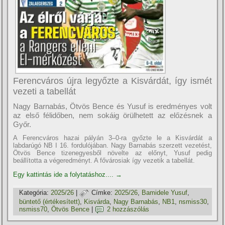
Ferencváros újra legyőzte a Kisvárdát, így ismét
vezeti a tabellát
Nagy Barnabás, Ötvös Bence és Yusuf is eredményes volt
az első félidőben, nem sokáig örülhetett az előzésnek a
Győr.
A Ferencváros hazai pályán 3–0-ra győzte le a Kisvárdát a
labdarúgó NB I 16. fordulójában. Nagy Barnabás szerzett vezetést,
Ötvös Bence tizenegyesből növelte az előnyt, Yusuf pedig
beállította a végeredményt. A fővárosiak így vezetik a tabellát.
Egy kattintás ide a folytatáshoz....
→
Kategória:
2025/26
|
Címke:
2025/26
,
Bamidele Yusuf
,
büntető (értékesí­tett)
,
Kisvárda
,
Nagy Barnabás
,
NB1
,
nsmiss30
,
nsmiss70
,
Ötvös Bence
|
2 hozzászólás