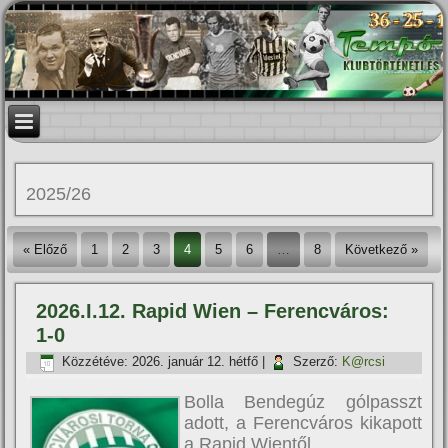
2025/26
« Előző
1
2
3
4
5
6
…
8
Következő »
2026.I.12. Rapid Wien – Ferencváros:
1-0
Közzétéve:
2026. január 12. hétfő
|
Szerző:
K@rcsi
Bolla Bendegúz gólpasszt
adott, a Ferencváros kikapott
a Rapid Wientől