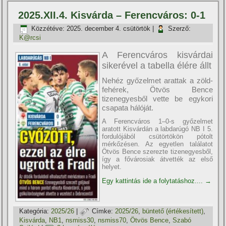
2025.XII.4. Kisvárda – Ferencváros: 0-1
Közzétéve:
2025. december 4. csütörtök
|
Szerző:
K@rcsi
A Ferencváros kisvárdai
sikerével a tabella élére állt
Nehéz győzelmet arattak a zöld-
fehérek, Ötvös Bence
tizenegyesből vette be egykori
csapata hálóját.
A Ferencváros 1–0-s győzelmet
aratott Kisvárdán a labdarúgó NB I 5.
fordulójából csütörtökön pótolt
mérkőzésen. Az egyetlen találatot
Ötvös Bence szerezte tizenegyesből,
így a fővárosiak átvették az első
helyet.
Egy kattintás ide a folytatáshoz....
→
Kategória:
2025/26
|
Címke:
2025/26
,
büntető (értékesí­tett)
,
Kisvárda
,
NB1
,
nsmiss30
,
nsmiss70
,
Ötvös Bence
,
Szabó