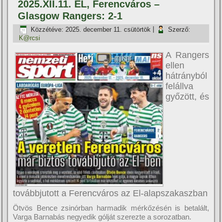
2025.XII.11. EL, Ferencváros –
Glasgow Rangers: 2-1
Közzétéve:
2025. december 11. csütörtök
|
Szerző:
K@rcsi
A Rangers
ellen
hátrányból
felállva
győzött, és
továbbjutott a Ferencváros az El-alapszakaszban
Ötvös Bence zsinórban harmadik mérkőzésén is betalált,
Varga Barnabás negyedik gólját szerezte a sorozatban.