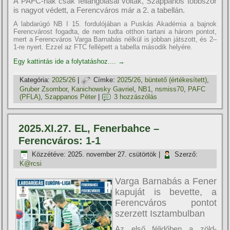
A PAFC-nak csak fellángolásai voltak, Szappanos többször
is nagyot védett, a Ferencváros már a 2. a tabellán.
A labdarúgó NB I 15. fordulójában a Puskás Akadémia a bajnok
Ferencvárost fogadta, de nem tudta otthon tartani a három pontot,
mert a Ferencváros Varga Barnabás nélkül is jobban játszott, és 2–
1-re nyert. Ezzel az FTC fellépett a tabella második helyére.
Egy kattintás ide a folytatáshoz....
→
Kategória:
2025/26
|
Címke:
2025/26
,
büntető (értékesí­tett)
,
Gruber Zsombor
,
Kanichowsky Gavriel
,
NB1
,
nsmiss70
,
PAFC
(PFLA)
,
Szappanos Péter
|
3 hozzászólás
2025.XI.27. EL, Fenerbahce –
Ferencváros: 1-1
Közzétéve:
2025. november 27. csütörtök
|
Szerző:
K@rcsi
Varga Barnabás a Fener
kapuját is bevette, a
Ferencváros pontot
szerzett Isztambulban
Az első félidőben a zöld-