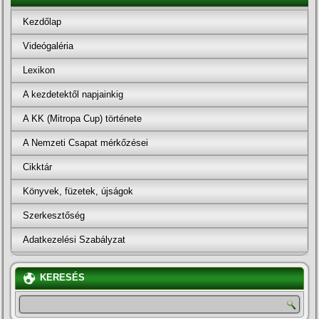
Kezdőlap
Videógaléria
Lexikon
A kezdetektől napjainkig
A KK (Mitropa Cup) története
A Nemzeti Csapat mérkőzései
Cikktár
Könyvek, füzetek, újságok
Szerkesztőség
Adatkezelési Szabályzat
KERESÉS