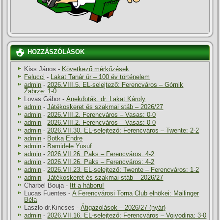
HOZZÁSZÓLÁSOK
Kiss János
-
Következő mérkőzések
Felucci
-
Lakat Tanár úr – 100 év történelem
admin
-
2026.VIII.5. EL-selejtező: Ferencváros – Górnik
Zabrze: 1-0
Lovas Gábor
-
Anekdoták: dr. Lakat Károly
admin
-
Játékoskeret és szakmai stáb – 2026/27
admin
-
2026.VIII.2. Ferencváros – Vasas: 0-0
admin
-
2026.VIII.2. Ferencváros – Vasas: 0-0
admin
-
2026.VII.30. EL-selejtező: Ferencváros – Twente: 2-2
admin
-
Botka Endre
admin
-
Bamidele Yusuf
admin
-
2026.VII.26. Paks – Ferencváros: 4-2
admin
-
2026.VII.26. Paks – Ferencváros: 4-2
admin
-
2026.VII.23. EL-selejtező: Twente – Ferencváros: 1-2
admin
-
Játékoskeret és szakmai stáb – 2026/27
Charbel Bouja
-
Itt a háboru!
Lucas Fuentes
-
A Ferencvárosi Torna Club elnökei: Mailinger
Béla
Laszlo dr.Kincses
-
Átigazolások – 2026/27 (nyár)
admin
-
2026.VII.16. EL-selejtező: Ferencváros – Vojvodina: 3-0