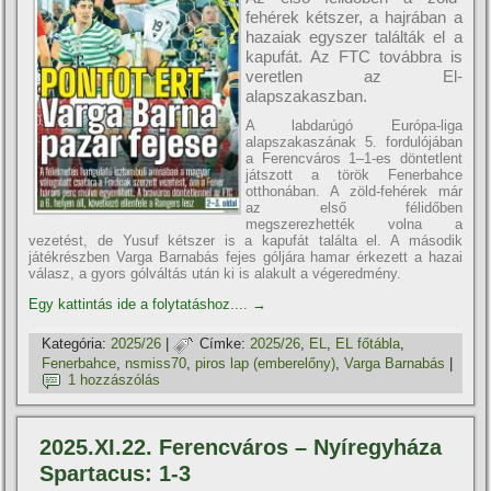
fehérek kétszer, a hajrában a
hazaiak egyszer találták el a
kapufát. Az FTC továbbra is
veretlen az El-
alapszakaszban.
A labdarúgó Európa-liga
alapszakaszának 5. fordulójában
a Ferencváros 1–1-es döntetlent
játszott a török Fenerbahce
otthonában. A zöld-fehérek már
az első félidőben
megszerezhették volna a
vezetést, de Yusuf kétszer is a kapufát találta el. A második
játékrészben Varga Barnabás fejes góljára hamar érkezett a hazai
válasz, a gyors gólváltás után ki is alakult a végeredmény.
Egy kattintás ide a folytatáshoz....
→
Kategória:
2025/26
|
Címke:
2025/26
,
EL
,
EL főtábla
,
Fenerbahce
,
nsmiss70
,
piros lap (emberelőny)
,
Varga Barnabás
|
1 hozzászólás
2025.XI.22. Ferencváros – Nyíregyháza
Spartacus: 1-3