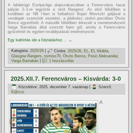
A labdarúgó Európa-liga alapszakaszában a Ferencváros hazai
pályán 2–1-re legyőzte a skót Rangerst. Az első félidőben a
korábban az NB I-ben is futballozó Bojan Miovszki góljával a
vendégek szereztek vezetést, a játékrész utolsó percében Ötvös
Bence egyenlített. A második félidőben érkezett a menetrendszerű
Varga Barnabás által szerzett fejes gól, amely a Ferencváros
győzelmét és egyben továbbjutását eredményezte.
Egy kattintás ide a folytatáshoz....
→
Kategória:
2025/26
|
Címke:
2025/26
,
EL
,
EL főtábla
,
Glasgow Rangers
,
nsmiss70
,
Ötvös Bence
,
Pesic Aleksandar
,
Varga Barnabás
|
1 hozzászólás
2025.XII.7. Ferencváros – Kisvárda: 3-0
Közzétéve:
2025. december 7. vasárnap
|
Szerző:
K@rcsi
A