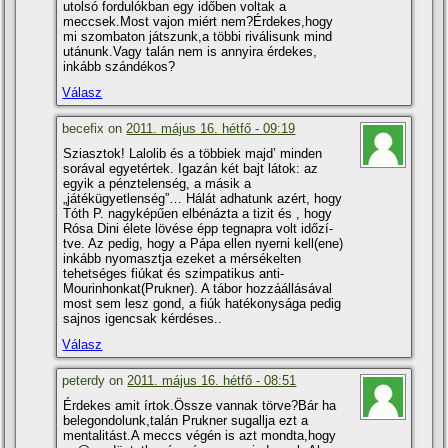
utolsó fordulókban egy időben voltak a
meccsek.Most vajon miért nem?Érdekes,hogy
mi szombaton játszunk,a többi riválisunk mind
utánunk.Vagy talán nem is annyira érdekes,
inkább szándékos?
Válasz
becefix on
2011. május 16. hétfő - 09:19
Sziasztok! Lalolib és a többiek majd’ minden
sorával egyetértek. Igazán két bajt látok: az
egyik a pénztelenség, a másik a
„játékügyetlenség”… Hálát adhatunk azért, hogy
Tóth P. nagyképűen elbénázta a tizit és , hogy
Rósa Dini élete lövése épp tegnapra volt időzí­
tve. Az pedig, hogy a Pápa ellen nyerni kell(ene)
inkább nyomasztja ezeket a mérsékelten
tehetséges fiúkat és szimpatikus anti-
Mourinhonkat(Prukner). A tábor hozzáállásával
most sem lesz gond, a fiúk hatékonysága pedig
sajnos igencsak kérdéses..
Válasz
peterdy on
2011. május 16. hétfő - 08:51
Érdekes amit í­rtok.Össze vannak törve?Bár ha
belegondolunk,talán Prukner sugallja ezt a
mentalitást.A meccs végén is azt mondta,hogy