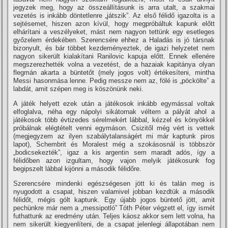
jegyzek meg, hogy az összeállí­tásunk is arra utalt, a szakmai
vezetés is inkább döntetlenre „játszik”. Az első félidő igazolta is a
sejtésemet, hiszen azon kí­vül, hogy megpróbáltuk kapunk előtt
elhárí­tani a veszélyeket, mást nem nagyon tettünk egy esetleges
győzelem érdekében. Szerencsére ehhez a Haladás is jó társnak
bizonyult, és bár többet kezdeményeztek, de igazi helyzetet nem
nagyon sikerült kialakí­tani Ranilovic kapuja előtt. Ennek ellenére
megszerezhették volna a vezetést, de a hazaiak kapitánya olyan
flegmán akarta a büntetőt (mely jogos volt) értékesí­teni, mintha
Messi hasonmása lenne. Pedig messze nem az, fölé is „pöckölte” a
labdát, amit szépen meg is köszönünk neki.
A játék helyett ezek után a játékosok inkább egymással voltak
elfoglalva, néha egy nápolyi sikátornak véltem a pályát ahol a
játékosok több évtizedes sérelmekért lábbal, kézzel és könyökkel
próbálnak elégtételt venni egymáson. Csizitől még vért is vettek
(megjegyzem az ilyen szabálytalanságért mi már kaptunk piros
lapot), Schembrit és Moralest még a szokásosnál is többször
„bodicsekezték”, igaz a kis argentin sem maradt adós, í­gy a
félidőben azon izgultam, hogy vajon melyik játékosunk fog
begipszelt lábbal kijönni a második félidőre.
Szerencsére mindenki egészségesen jött ki és talán meg is
nyugodott a csapat, hiszen valamivel jobban kezdtük a második
félidőt, mégis gólt kaptunk. Egy újabb jogos büntető jött, amit
pechünkre már nem a „messipotló” Tóth Péter végzett el, í­gy ismét
futhattunk az eredmény után. Teljes káosz akkor sem lett volna, ha
nem sikerült kiegyenlí­teni, de a csapat jelenlegi állapotában nem