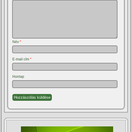
Név
*
E-mail cím
*
Honlap