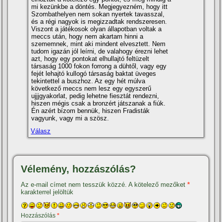
mi kezünkbe a döntés. Megjegyezném, hogy itt
Szombathelyen nem sokan nyertek tavasszal,
és a régi nagyok is megizzadtak rendszeresen.
Viszont a játékosok olyan állapotban voltak a
meccs után, hogy nem akartam hinni a
szememnek, mint aki mindent elvesztett. Nem
tudom igazán jól leí­rni, de valahogy érezni lehet
azt, hogy egy pontokat elhullajtó feltüzelt
társaság 1000 fokon forrong a dühtől, vagy egy
fejét lehajtó kullogó társaság baktat üveges
tekintettel a buszhoz. Az egy hét múlva
következő meccs nem lesz egy egyszerű
ujjjgyakorlat, pedig lehetne fiesztát rendezni,
hiszen mégis csak a bronzért játszanak a fiúk.
Én azért bí­zom bennük, hiszen Fradisták
vagyunk, vagy mi a szösz.
Válasz
Vélemény, hozzászólás?
Az e-mail címet nem tesszük közzé.
A kötelező mezőket
*
karakterrel jelöltük
Hozzászólás
*