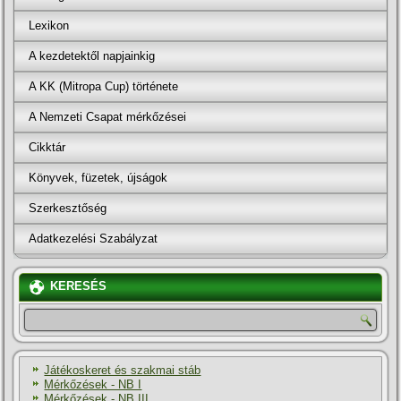
Lexikon
A kezdetektől napjainkig
A KK (Mitropa Cup) története
A Nemzeti Csapat mérkőzései
Cikktár
Könyvek, füzetek, újságok
Szerkesztőség
Adatkezelési Szabályzat
KERESÉS
Játékoskeret és szakmai stáb
Mérkőzések - NB I
Mérkőzések - NB III