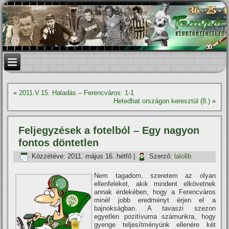
«
2011.V.15. Haladás – Ferencváros: 1-1
Hetedhat országon keresztül (8.)
»
Feljegyzések a fotelból – Egy nagyon
fontos döntetlen
Közzétéve:
2011. május 16. hétfő
|
Szerző:
lalolib
Nem tagadom, szeretem az olyan
ellenfeleket, akik mindent elkövetnek
annak érdekében, hogy a Ferencváros
minél jobb eredményt érjen el a
bajnokságban. A tavaszi szezon
egyetlen pozití­vuma számunkra, hogy
gyenge teljesí­tményünk ellenére két