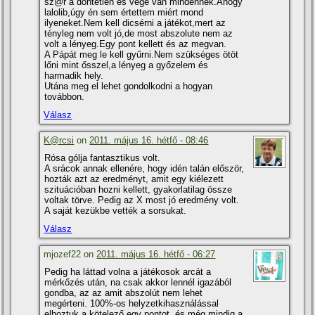
sz@r a döntetlen és vége van mindennek.Ahogy
lalolib,úgy én sem értettem miért mond
ilyeneket.Nem kell dicsérni a játékot,mert az
tényleg nem volt jó,de most abszolute nem az
volt a lényeg.Egy pont kellett és az megvan.
A Pápát meg le kell gyűrni.Nem szükséges ötöt
lőni mint ősszel,a lényeg a győzelem és
harmadik hely.
Utána meg el lehet gondolkodni a hogyan
továbbon.
Válasz
K@rcsi
on
2011. május 16. hétfő - 08:46
Rósa gólja fantasztikus volt.
A srácok annak ellenére, hogy idén talán először,
hozták azt az eredményt, amit egy kiélezett
szituációban hozni kellett, gyakorlatilag össze
voltak törve. Pedig az X most jó eredmény volt.
A saját kezükbe vették a sorsukat.
Válasz
mjozef22 on
2011. május 16. hétfő - 06:27
Pedig ha láttad volna a játékosok arcát a
mérkőzés után, na csak akkor lennél igazából
gondba, az az amit abszolút nem lehet
megérteni. 100%-os helyzetkihasználással
elhoztuk a kötelező egy pontot, és még mindig a