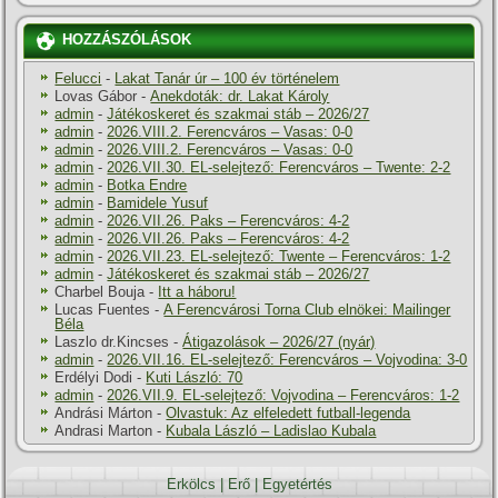
HOZZÁSZÓLÁSOK
Felucci
-
Lakat Tanár úr – 100 év történelem
Lovas Gábor
-
Anekdoták: dr. Lakat Károly
admin
-
Játékoskeret és szakmai stáb – 2026/27
admin
-
2026.VIII.2. Ferencváros – Vasas: 0-0
admin
-
2026.VIII.2. Ferencváros – Vasas: 0-0
admin
-
2026.VII.30. EL-selejtező: Ferencváros – Twente: 2-2
admin
-
Botka Endre
admin
-
Bamidele Yusuf
admin
-
2026.VII.26. Paks – Ferencváros: 4-2
admin
-
2026.VII.26. Paks – Ferencváros: 4-2
admin
-
2026.VII.23. EL-selejtező: Twente – Ferencváros: 1-2
admin
-
Játékoskeret és szakmai stáb – 2026/27
Charbel Bouja
-
Itt a háboru!
Lucas Fuentes
-
A Ferencvárosi Torna Club elnökei: Mailinger
Béla
Laszlo dr.Kincses
-
Átigazolások – 2026/27 (nyár)
admin
-
2026.VII.16. EL-selejtező: Ferencváros – Vojvodina: 3-0
Erdélyi Dodi
-
Kuti László: 70
admin
-
2026.VII.9. EL-selejtező: Vojvodina – Ferencváros: 1-2
Andrási Márton
-
Olvastuk: Az elfeledett futball-legenda
Andrasi Marton
-
Kubala László – Ladislao Kubala
Erkölcs
|
Erő
|
Egyetértés