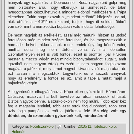
hiányzik egy rájátszás a Debrecennel. Rósa nagyszerű gólja még
nem biztosí­ték arra, hogy elkerüljük az „ismétlést”, de talán
nyugodtabban készülhetünk a mindent eldöntő mérkőzésre a Pápa
ellenében. Talán nagy szavak a „mindent eldöntő” kifejezés, de mi,
akik átéltük a 2010/11-es szezont, tudjuk, hogy itt sokkal többről
van szó, mint a nemzetközi kupában való indulás lehetősége.
De most hagyjuk az értékelést, azzal még ráérünk, hiszen az utolsó
fordulóban még minden szépre fordulhat, és ha megszerezzük a
harmadik helyet, akkor a sok rossz emlék úgy fog köddé válni,
mintha soha meg nem történt volna. A mai döntetlen
Szombathelyen ezért is volt fontos, ezért is örömteli (bár Prukner
mester a meccs végén még mindig bizonytalanságot sugallt, amit
igazából nem nagyon értek) és ezért is nem nagyon foglalkozom
magával a játékkal, mely ismét hagyott kí­vánni valót maga után, de
ezt lassan már megszoktuk. Legyintünk és elintézzük annyival,
hogy az eredmény a fontos és az, amit a tabella mutat majd a
bajnokság végén.
A legyintésünk elhagyásához a Pápa ellen győzni kell. Bármi áron.
Csúszva, mászva, ha kell bevetve az utcai harcosok stí­lusát.
Biztos vagyok benne, a szurkolókon nem fog múlni. Több ezer kéz
fog a magasba lendülni, több ezer torok fog dübörögni, több ezer
szí­v fogja pumpálni az erőt a játékosok felé.
Ma elég volt egy
döntetlen, de szombaton győznünk kell, mindenáron!
Kategória:
Fotelszurkoló
|
Címke:
2010/11
,
fotelszurkoló
,
Haladás