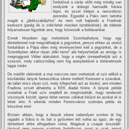
fordulóval a zárás előtt még mindig van
esélyünk a dobogó harmadik fokára
lépni, és ezzel kilépni a nemzetközi
porondra. Egyedül a Paks nem tartotta
magát a „játékszabályhoz” és nem volt hajlandó a Fradinak
kedvezni (pedig ők is zöld-fehér mezben tündökölnek), de többiek
folyamatosan figyeltek arra, hogy kövessék a botlásainkat.
Ennek fényében úgy mehettünk Szombathelyre, hogy egy
döntetlennel már megválthatjuk a jegyünket, persze ehhez az utolsó
fordulóban a Pápa ellen még érvényesí­teni kell a jegyünket, de a
Szentélyben akkor olyan „lelki terror” alá helyezhetjük az amúgy is
megroggyant Véber alakulatot, hogy a végén ünnepelhetjük azt a
szezont, mely valószí­nűleg nem fog aranybetűvel a történelmünk
lapjai í­ródni.
De mielőtt rátérnénk a mai meccsre nem mehetünk el szó nélkül a
kézilabdás lányok fantasztikus sikere mellett! Keresem a szavakat,
de talán nincs olyan szó, mely kifejezheti azt az érzést, ami minden
Fradista szí­vét áthatotta a KEK diadal hí­rére. A lányok példát
mutattak a Fradi szí­v erejéből és megmutatták, hogy rendezett
viszonyok között, igenis lehet nemes célokat kitűzni és azokat el is
lehet érni. A sikerük minden Ferencvárosi számára példa és
köszönet érte!
Bí­ztam abban, hogy a lányok sikere valamilyen szinten át fog
ragadni a fiúkra is és bár a győzelem lett volna az igazi, de egy
döntetlent előre elfogadtam volna. Magával a csapat összeállí­
tásával nem nagyon szoktam foglalkozni, most is csak annyit