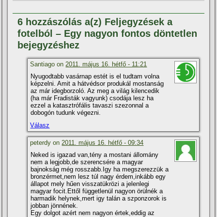
6 hozzászólás a(z) Feljegyzések a
fotelból – Egy nagyon fontos döntetlen
bejegyzéshez
Santiago on
2011. május 16. hétfő - 11:21
Nyugodtabb vasárnap estét is el tudtam volna
képzelni. Amit a hátvédsor produkál mostanság
az már idegborzoló. Az meg a világ kilencedik
(ha már Fradisták vagyunk) csodája lesz ha
ezzel a katasztrófális tavaszi szezonnal a
dobogón tudunk végezni.
Válasz
peterdy on
2011. május 16. hétfő - 09:34
Neked is igazad van,tény a mostani állomány
nem a legjobb,de szerencsére a magyar
bajnokság még rosszabb.Igy ha megszerezzük a
bronzérmet,nem lesz túl nagy érdem,inkább egy
állapot mely hűen visszatükrözi a jelenlegi
magyar focit.Ettől függetlenül nagyon örülnék a
harmadik helynek,mert igy talán a szponzorok is
jobban jönnének.
Egy dolgot azért nem nagyon értek,eddig az