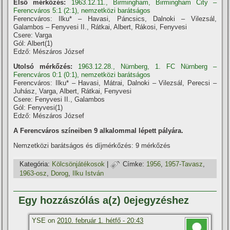
Első mérkőzés:
1963.12.11., Birmingham, Birmingham City –
Ferencváros 5:1 (2:1), nemzetközi barátságos
Ferencváros: Ilku* – Havasi, Páncsics, Dalnoki – Vilezsál,
Galambos – Fenyvesi II., Rátkai, Albert, Rákosi, Fenyvesi
Csere: Varga
Gól: Albert(1)
Edző: Mészáros József
Utolsó mérkőzés:
1963.12.28., Nürnberg, 1. FC Nürnberg –
Ferencváros 0:1 (0:1), nemzetközi barátságos
Ferencváros: Ilku* – Havasi, Mátrai, Dalnoki – Vilezsál, Perecsi –
Juhász, Varga, Albert, Rátkai, Fenyvesi
Csere: Fenyvesi II., Galambos
Gól: Fenyvesi(1)
Edző: Mészáros József
A Ferencváros szí­neiben 9 alkalommal lépett pályára.
Nemzetközi barátságos és dí­jmérkőzés: 9 mérkőzés
Kategória:
Kölcsönjátékosok
|
Címke:
1956
,
1957-Tavasz
,
1963-osz
,
Dorog
,
Ilku István
Egy hozzászólás a(z) 0ejegyzéshez
YSE on
2010. február 1. hétfő - 20:43