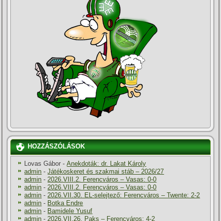
HOZZÁSZÓLÁSOK
Lovas Gábor
-
Anekdoták: dr. Lakat Károly
admin
-
Játékoskeret és szakmai stáb – 2026/27
admin
-
2026.VIII.2. Ferencváros – Vasas: 0-0
admin
-
2026.VIII.2. Ferencváros – Vasas: 0-0
admin
-
2026.VII.30. EL-selejtező: Ferencváros – Twente: 2-2
admin
-
Botka Endre
admin
-
Bamidele Yusuf
admin
-
2026.VII.26. Paks – Ferencváros: 4-2