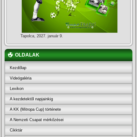
Tapolca, 2027. január 9.
OLDALAK
Kezdőlap
Videógaléria
Lexikon
A kezdetektől napjainkig
A KK (Mitropa Cup) története
A Nemzeti Csapat mérkőzései
Cikktár