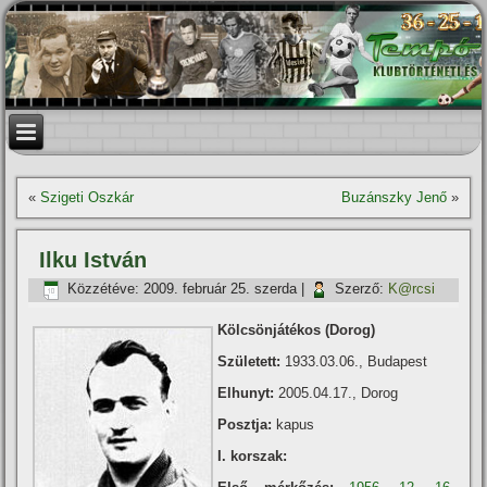
«
Szigeti Oszkár
Buzánszky Jenő
»
Ilku István
Közzétéve:
2009. február 25. szerda
|
Szerző:
K@rcsi
Kölcsönjátékos (Dorog)
Született:
1933.03.06., Budapest
Elhunyt:
2005.04.17., Dorog
Posztja:
kapus
I. korszak: