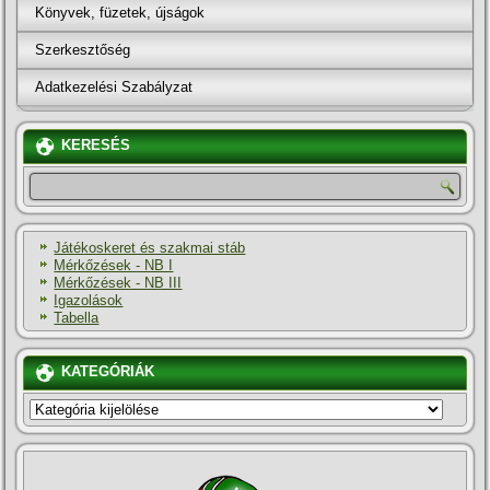
Könyvek, füzetek, újságok
Szerkesztőség
Adatkezelési Szabályzat
KERESÉS
Játékoskeret és szakmai stáb
Mérkőzések - NB I
Mérkőzések - NB III
Igazolások
Tabella
KATEGÓRIÁK
KATEGÓRIÁK