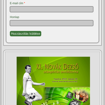
E-mail cím
*
Honlap