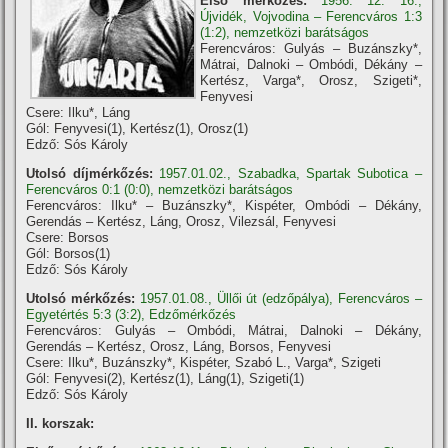
Első mérkőzés:
1956. 12. 16.,
Újvidék, Vojvodina – Ferencváros 1:3
(1:2), nemzetközi barátságos
Ferencváros: Gulyás – Buzánszky*,
Mátrai, Dalnoki – Ombódi, Dékány –
Kertész, Varga*, Orosz, Szigeti*,
Fenyvesi
Csere: Ilku*, Láng
Gól: Fenyvesi(1), Kertész(1), Orosz(1)
Edző: Sós Károly
Utolsó díjmérkőzés:
1957.01.02., Szabadka, Spartak Subotica –
Ferencváros 0:1 (0:0), nemzetközi barátságos
Ferencváros: Ilku* – Buzánszky*, Kispéter, Ombódi – Dékány,
Gerendás – Kertész, Láng, Orosz, Vilezsál, Fenyvesi
Csere: Borsos
Gól: Borsos(1)
Edző: Sós Károly
Utolsó mérkőzés:
1957.01.08., Üllői út (edzőpálya), Ferencváros –
Egyetértés 5:3 (3:2), Edzőmérkőzés
Ferencváros: Gulyás – Ombódi, Mátrai, Dalnoki – Dékány,
Gerendás – Kertész, Orosz, Láng, Borsos, Fenyvesi
Csere: Ilku*, Buzánszky*, Kispéter, Szabó L., Varga*, Szigeti
Gól: Fenyvesi(2), Kertész(1), Láng(1), Szigeti(1)
Edző: Sós Károly
II. korszak: