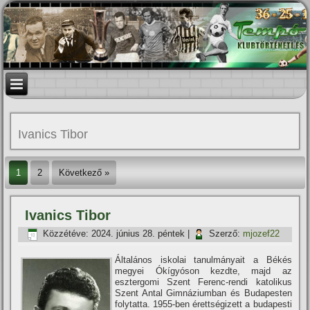
Ivanics Tibor
1
2
Következő »
Ivanics Tibor
Közzétéve:
2024. június 28. péntek
|
Szerző:
mjozef22
Általános iskolai tanulmányait a Békés
megyei Ókí­gyóson kezdte, majd az
esztergomi Szent Ferenc-rendi katolikus
Szent Antal Gimnáziumban és Budapesten
folytatta. 1955-ben érettségizett a budapesti