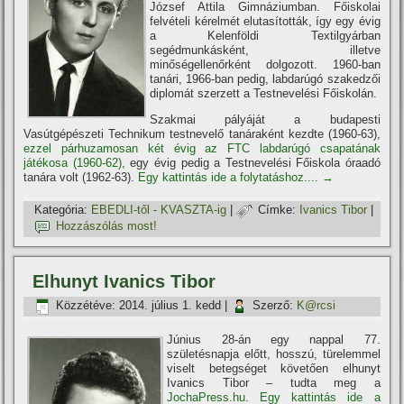
József Attila Gimnáziumban. Főiskolai
felvételi kérelmét elutasí­tották, í­gy egy évig
a Kelenföldi Textilgyárban
segédmunkásként, illetve
minőségellenőrként dolgozott. 1960-ban
tanári, 1966-ban pedig, labdarúgó szakedzői
diplomát szerzett a Testnevelési Főiskolán.
Szakmai pályáját a budapesti
Vasútgépészeti Technikum testnevelő tanáraként kezdte (1960-63),
ezzel párhuzamosan két évig az FTC labdarúgó csapatának
játékosa (1960-62)
, egy évig pedig a Testnevelési Főiskola óraadó
tanára volt (1962-63).
Egy kattintás ide a folytatáshoz....
→
Kategória:
EBEDLI-től - KVASZTA-ig
|
Címke:
Ivanics Tibor
|
Hozzászólás most!
Elhunyt Ivanics Tibor
Közzétéve:
2014. július 1. kedd
|
Szerző:
K@rcsi
Június 28-án egy nappal 77.
születésnapja előtt, hosszú, türelemmel
viselt betegséget követően elhunyt
Ivanics Tibor – tudta meg a
JochaPress.hu
.
Egy kattintás ide a