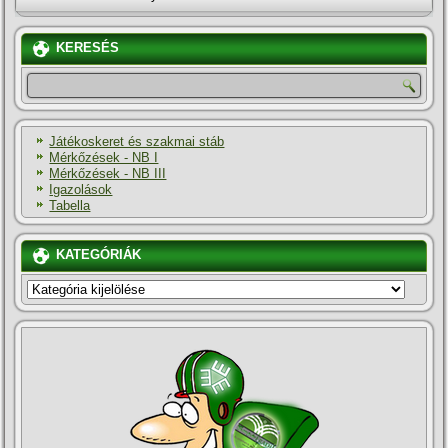
KERESÉS
Játékoskeret és szakmai stáb
Mérkőzések - NB I
Mérkőzések - NB III
Igazolások
Tabella
KATEGÓRIÁK
KATEGÓRIÁK