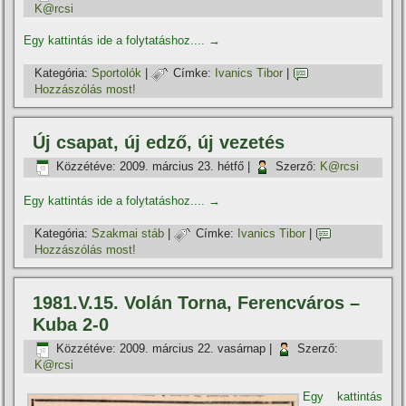
K@rcsi
Egy kattintás ide a folytatáshoz....
→
Kategória:
Sportolók
|
Címke:
Ivanics Tibor
|
Hozzászólás most!
Új csapat, új edző, új vezetés
Közzétéve:
2009. március 23. hétfő
|
Szerző:
K@rcsi
Egy kattintás ide a folytatáshoz....
→
Kategória:
Szakmai stáb
|
Címke:
Ivanics Tibor
|
Hozzászólás most!
1981.V.15. Volán Torna, Ferencváros –
Kuba 2-0
Közzétéve:
2009. március 22. vasárnap
|
Szerző:
K@rcsi
Egy kattintás