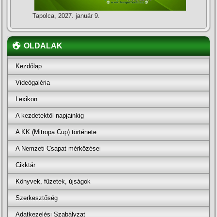
Tapolca, 2027. január 9.
OLDALAK
Kezdőlap
Videógaléria
Lexikon
A kezdetektől napjainkig
A KK (Mitropa Cup) története
A Nemzeti Csapat mérkőzései
Cikktár
Könyvek, füzetek, újságok
Szerkesztőség
Adatkezelési Szabályzat