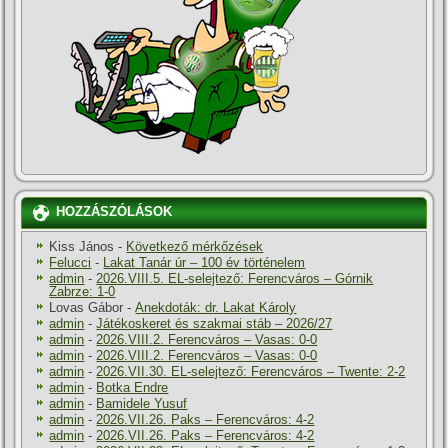
HOZZÁSZÓLÁSOK
Kiss János
-
Következő mérkőzések
Felucci
-
Lakat Tanár úr – 100 év történelem
admin
-
2026.VIII.5. EL-selejtező: Ferencváros – Górnik
Zabrze: 1-0
Lovas Gábor
-
Anekdoták: dr. Lakat Károly
admin
-
Játékoskeret és szakmai stáb – 2026/27
admin
-
2026.VIII.2. Ferencváros – Vasas: 0-0
admin
-
2026.VIII.2. Ferencváros – Vasas: 0-0
admin
-
2026.VII.30. EL-selejtező: Ferencváros – Twente: 2-2
admin
-
Botka Endre
admin
-
Bamidele Yusuf
admin
-
2026.VII.26. Paks – Ferencváros: 4-2
admin
-
2026.VII.26. Paks – Ferencváros: 4-2