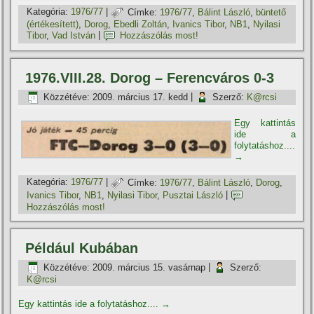
Kategória:
1976/77
|
Címke:
1976/77
,
Bálint László
,
büntető
(értékesí­tett)
,
Dorog
,
Ebedli Zoltán
,
Ivanics Tibor
,
NB1
,
Nyilasi
Tibor
,
Vad István
|
Hozzászólás most!
1976.VIII.28. Dorog – Ferencváros 0-3
Közzétéve:
2009. március 17. kedd
|
Szerző:
K@rcsi
Egy kattintás
ide a
folytatáshoz....
→
Kategória:
1976/77
|
Címke:
1976/77
,
Bálint László
,
Dorog
,
Ivanics Tibor
,
NB1
,
Nyilasi Tibor
,
Pusztai László
|
Hozzászólás most!
Például Kubában
Közzétéve:
2009. március 15. vasárnap
|
Szerző:
K@rcsi
Egy kattintás ide a folytatáshoz....
→