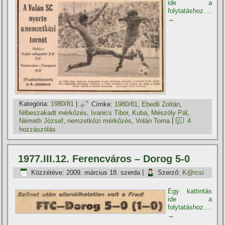
ide a
folytatáshoz....
→
Kategória:
1980/81
|
Címke:
1980/81
,
Ebedli Zoltán
,
félbeszakadt mérkőzés
,
Ivanics Tibor
,
Kuba
,
Mészöly Pál
,
Németh József
,
nemzetközi mérkőzés
,
Volán Torna
|
4
hozzászólás
1977.III.12. Ferencváros – Dorog 5-0
Közzétéve:
2009. március 18. szerda
|
Szerző:
K@rcsi
Egy kattintás
ide a
folytatáshoz....
→