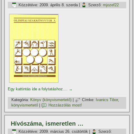
Közzétéve:
2009. április 8. szerda
|
Szerző:
mjozef22
Egy kattintás ide a folytatáshoz....
→
Kategória:
Könyv (könyvismertető)
|
Címke:
Ivanics Tibor
,
könyvismertető
|
Hozzászólás most!
Hí­vószáma, ismeretlen …
Közzétéve:
2009. március 26. csütörtök
|
Szerző: