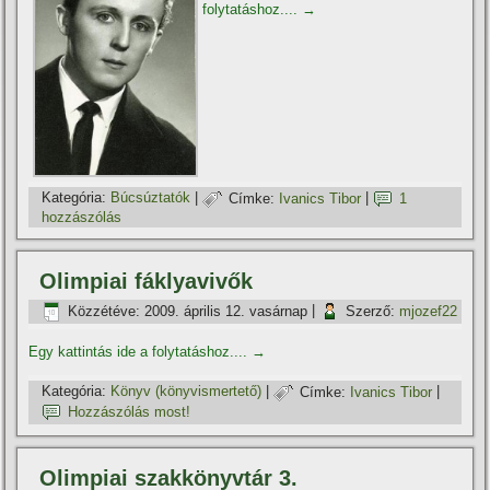
folytatáshoz....
→
Kategória:
Búcsúztatók
|
Címke:
Ivanics Tibor
|
1
hozzászólás
Olimpiai fáklyavivők
Közzétéve:
2009. április 12. vasárnap
|
Szerző:
mjozef22
Egy kattintás ide a folytatáshoz....
→
Kategória:
Könyv (könyvismertető)
|
Címke:
Ivanics Tibor
|
Hozzászólás most!
Olimpiai szakkönyvtár 3.