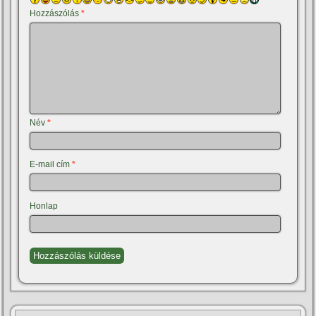
Hozzászólás
*
Név
*
E-mail cím
*
Honlap