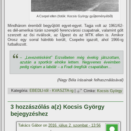
A Csepel ellen (fotók: Kocsis György gyűjteményéből)
Mindhárom éremből begyűjtött egyet-egyet. Tagja volt az 1961/62-
es dél-amerikai túrán szereplő ferencvárosi csapatnak, valamint gólt
szerzett az ősi riválisok, az Újpest és az MTK ellen is. Amikor
Orosz egy sorral hátrébb került, Csepelre igazolt, ahol 1966-ig
futballozott.
– „Levezetésként” Erzsébeten még évekig játszottam,
azután a sportkör elnöke lettem. Negyvenes éveimben
pedig rúgtam a labdát – a Fradi öregfiúk csapatában…
(Nagy Béla í­rásainak felhasználásával)
Kategória:
EBEDLI-től - KVASZTA-ig
|
Címke:
Kocsis György
3 hozzászólás a(z) Kocsis György
bejegyzéshez
Takács Gábor on
2016. július 2. szombat - 13:56