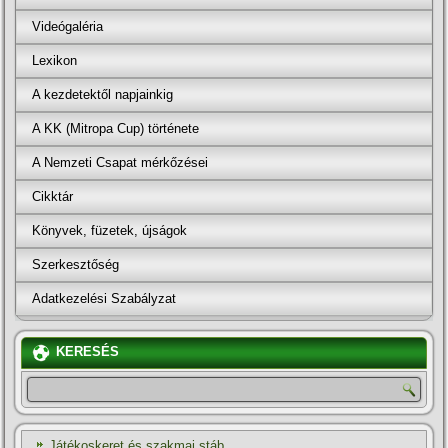
Videógaléria
Lexikon
A kezdetektől napjainkig
A KK (Mitropa Cup) története
A Nemzeti Csapat mérkőzései
Cikktár
Könyvek, füzetek, újságok
Szerkesztőség
Adatkezelési Szabályzat
KERESÉS
Játékoskeret és szakmai stáb