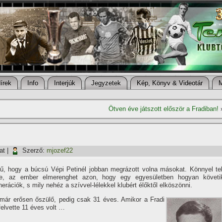
í­rek
Info
Interjúk
Jegyzetek
Kép, Könyv & Videotár
Ötven éve játszott először a Fradiban!
at
|
Szerző:
mjozef22
ű, hogy a búcsú Vépi Petinél jobban megrázott volna másokat. Könnyel tel
e, az ember elmerenghet azon, hogy egy egyesületben hogyan követi
rációk, s mily nehéz a szí­vvel-lélekkel klubért élőktől elköszönni.
már erősen őszülő, pedig csak 31 éves. Amikor a Fradi
felvette 11 éves volt …