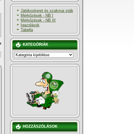
Játékoskeret és szakmai stáb
Mérkőzések - NB I
Mérkőzések - NB III
Igazolások
Tabella
a
KATEGÓRIÁK
KATEGÓRIÁK
HOZZÁSZÓLÁSOK