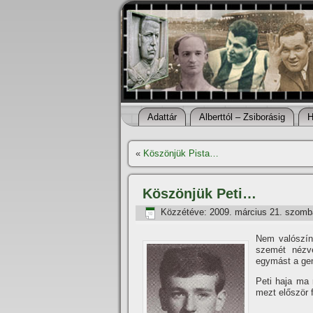
Adattár
Alberttól – Zsiborásig
H
«
Köszönjük Pista…
Köszönjük Peti…
Közzétéve:
2009. március 21. szomb
Nem valószí­n
szemét nézv
egymást a gene
Peti haja ma 
mezt először 