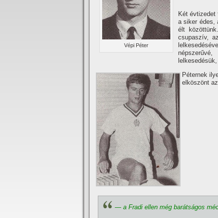
Két évtizedet 
a siker édes, a
élt közöttünk
csupaszí­v, a
lelkesedésé
Vépi Péter
népszerűvé, 
lelkesedésük,
Péternek ily
elköszönt az
— a Fradi ellen még barátságos méc