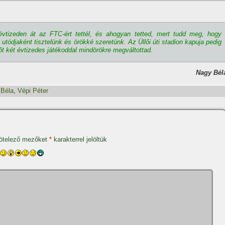
vtizeden át az FTC-ért tettél, és ahogyan tetted, mert tudd meg, hogy
utódjaként tisztelünk és örökké szeretünk. Az Üllői úti stadion kapuja pedig
pőt két évtizedes játékoddal mindörökre megváltottad.
Nagy Bél
 Béla
,
Vépi Péter
ötelező mezőket
*
karakterrel jelöltük