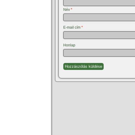
Név
*
E-mail cím
*
Honlap