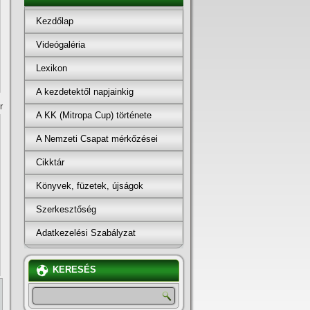
Kezdőlap
Videógaléria
Lexikon
A kezdetektől napjainkig
r
A KK (Mitropa Cup) története
A Nemzeti Csapat mérkőzései
Cikktár
Könyvek, füzetek, újságok
Szerkesztőség
Adatkezelési Szabályzat
KERESÉS