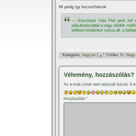
Mi pedig í­gy búcsúzhatunk:
— Köszönjük Vépi Peti amit két é
pályafutásoddal a nagy elődök méltó 
előtted mindenkor nyitva áll: a belé
Kategória:
Jegyzet
|
Címke:
fh
,
Nagy
Vélemény, hozzászólás?
Az e-mail címet nem tesszük közzé.
A k
Hozzászólás
*