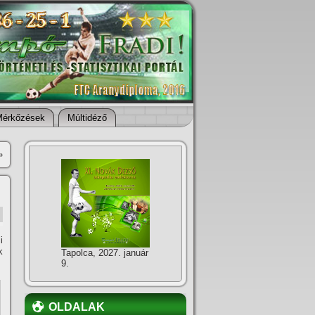
Mérkőzések
Múltidéző
»
i
k
Tapolca, 2027. január
9.
OLDALAK