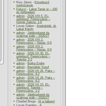
Kiss János
-
Következő
mérkőzések
Felucci
-
Lakat Tanár úr – 100
év történelem
admin
-
2026.VIII.5. EL-
selejtező: Ferencváros –
Górnik Zabrze: 1-0
Lovas Gábor
-
Anekdoták: dr.
Lakat Károly
admin
-
Játékoskeret és
szakmai stáb – 2026/27
admin
-
2026.VIII.2.
Ferencváros – Vasas: 0-0
admin
-
2026.VIII.2.
Ferencváros – Vasas: 0-0
admin
-
2026.VII.30. EL-
selejtező: Ferencváros –
Twente: 2-2
admin
-
Botka Endre
admin
-
Bamidele Yusuf
admin
-
2026.VII.26. Paks –
Ferencváros: 4-2
admin
-
2026.VII.26. Paks –
Ferencváros: 4-2
admin
-
2026.VII.23. EL-
selejtező: Twente –
Ferencváros: 1-2
admin
-
Játékoskeret és
szakmai stáb – 2026/27
Charbel Bouja
-
Itt a háboru!
Lucas Fuentes
-
A