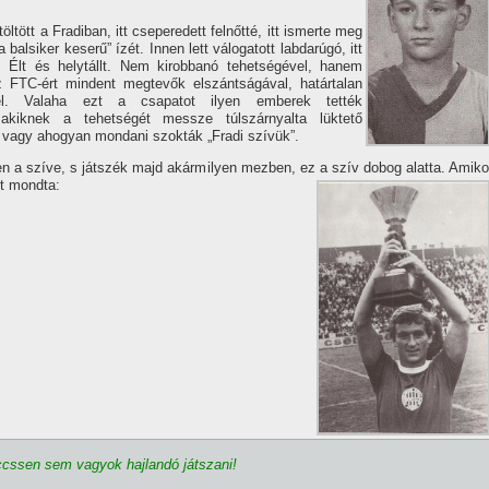
töltött a Fradiban, itt cseperedett felnőtté, itt ismerte meg
 balsiker keserű” í­zét. Innen lett válogatott labdarúgó, itt
. Élt és helytállt. Nem kirobbanó tehetségével, hanem
z FTC-ért mindent megtevők elszántságával, határtalan
vel. Valaha ezt a csapatot ilyen emberek tették
akiknek a tehetségét messze túlszárnyalta lüktető
 vagy ahogyan mondani szokták „Fradi szí­vük”.
en a szí­ve, s játszék majd akármilyen mezben, ez a szí­v dobog alatta. Amiko
t mondta:
cssen sem vagyok hajlandó játszani!