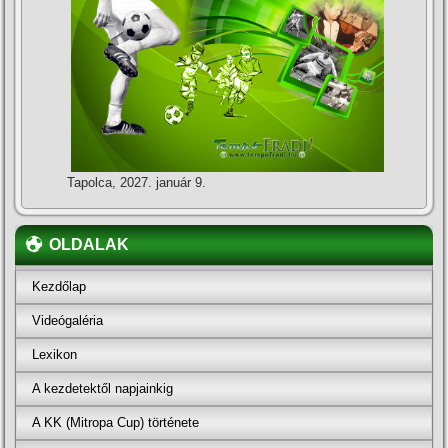
Tapolca, 2027. január 9.
OLDALAK
Kezdőlap
Videógaléria
Lexikon
A kezdetektől napjainkig
A KK (Mitropa Cup) története