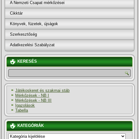
A Nemzeti Csapat mérkőzései
Cikktár
Könyvek, füzetek, újságok
Szerkesztőség
Adatkezelési Szabályzat
KERESÉS
Játékoskeret és szakmai stáb
Mérkőzések - NB I
Mérkőzések - NB III
Igazolások
Tabella
KATEGÓRIÁK
KATEGÓRIÁK