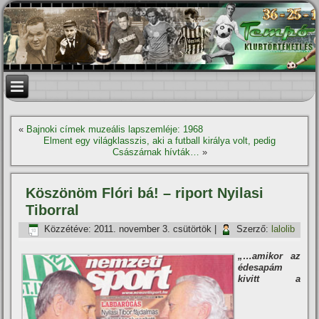
«
Bajnoki cí­mek muzeális lapszemléje: 1968
Elment egy világklasszis, aki a futball királya volt, pedig
Császárnak hí­vták…
»
Köszönöm Flóri bá! – riport Nyilasi
Tiborral
Közzétéve:
2011. november 3. csütörtök
|
Szerző:
lalolib
„…amikor az
édesapám
kivitt a