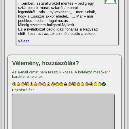
….emberi, sztárallűröktől mentes – pedig egy
sztár beszél másik sztárról / ikonról,
legendáról…stb/ – nyilatkozat :,,…mert tudták,
hogy a Császár akkor ebédel….,,. Már – már
poetikus, irodalmi fogalmazás.
Mindig szeretem hallgatni Nyilasit….
Ez a nyilatkozat pedig igazi főhajtás a Nagyság
előtt. Teszi ezt az, aki szintén letette a voksot.
Válasz
Vélemény, hozzászólás?
Az e-mail címet nem tesszük közzé.
A kötelező mezőket
*
karakterrel jelöltük
Hozzászólás
*