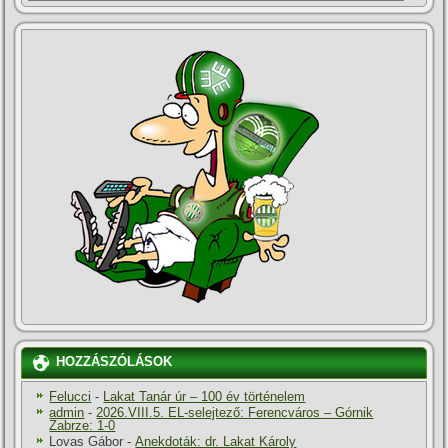
HOZZÁSZÓLÁSOK
Felucci
-
Lakat Tanár úr – 100 év történelem
admin
-
2026.VIII.5. EL-selejtező: Ferencváros – Górnik
Zabrze: 1-0
Lovas Gábor
-
Anekdoták: dr. Lakat Károly