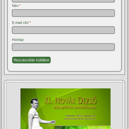
Név
*
E-mail cím
*
Honlap