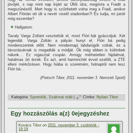
jövőjét, s nap mint nap kijárt az Üllői útra, megóvta a Fradit a
megszűnéstől. Mert hogy is szűnhetett volna meg a Fradi, amikor
Albert Flórián ott ült a nevét viselő stadionban?! És tudja, mi jutott
még eszembe?
Hallgatom.
Tavaly Varga Zoltánt vesztettük el, most Flóri bát gyászoljuk. Két
legendát. Varga Zoltán a pályán hunyt el, Flóri bá pedig
mindenszentek előtt. Nem mindennapi labdarúgók voltak, és a
távozásuknak is megadták a módját. Ők még ebben is különbek
nálunk… Ez vigasztal csupán. Amúgy mérhetetlen fájdalmat,
hatalmas űrt érzek. És azt, amit harminchét évvel ezelőtt, a ZTE
elleni mérkőzésen. Hogy hiába is szeretném, holnaptól nem lesz
Flóri bá…
(Pietsch Tibor, 2011. november 3. Nemzeti Sport)
Kategória:
Sportolók
,
Szakmai stáb
|
Címke:
Nyilasi Tibor
Egy hozzászólás a(z) 0ejegyzéshez
Kovács Tibor on
2011. november 3. csütörtök -
19:19