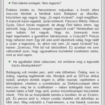
Flóri báként emlegeti. Nem tegezte?
Érdekes kérdés ez. Hetven­három májusában, a Komló el­leni
meccsre felvittek a felnőt­tek közé. Beléptem az öltözőbe,
köszöntem egy nagyot, hogy „Jó napot kí­vánok!”, majd meg­álltam.
A masszőr karon raga­dott, aztán körbevitt. Páncsics Miklós, Rákosi
Gyula, Géczi István magázott, de ahogy Flóri bához értem, úgy
üdvözölt, hogy „Szevasz, öregem, tegez­zél csak!” Hirtelenében azt
sem tudtam, hol vagyok. Hogy én, tizennyolc éves
fejjel tegezhetem a gyerekkori bálványomat, a Császárt?! Persze
hogy nehe­zen ment. Egy idő után azért eljutottunk odáig, hogy ráállt
a szám a tegezésre, és akkor már nem „Jó napot kí­vánok!”-kal,
hanem „Szervusz, Flóri bá”-val üdvözöltem. Ez azonban mit sem
változtatott azon, hogy ugyanakkora tisztelettel viseltettem iránta,
mint az első napon.
Ha egyáltalán lehet választani, mit emlí­tene meg a legszebb
közös élmé­nyükként?
Boldogság volt minden perc, amit vele tölthettem. Órákig, nem is
órákig, napo­kig regélhetnék róla. Mondjuk arról az 1973-as afrikai
túrá­ról, amelyre elvittek engem is, afféle inasnak; cipelhettem a
bőröndjeiket, vihettem a sze­relésüket, az Elefántcsontpart elleni
meccsen még be is szállhattam – nálam boldogabb inast nem
hordott hátán a föld! Vagy arról, amikor közösfényképet készí­tettek
rólunk: Flóri bá az Aranylabdát tartot­ta a kezében, én az Ezüstci­
pőt. És persze arról is, milyen csodás klubélet volt akkoriban az
Üllői úton. Még működött a Fradi-étterem, a mai fiata­lok számára