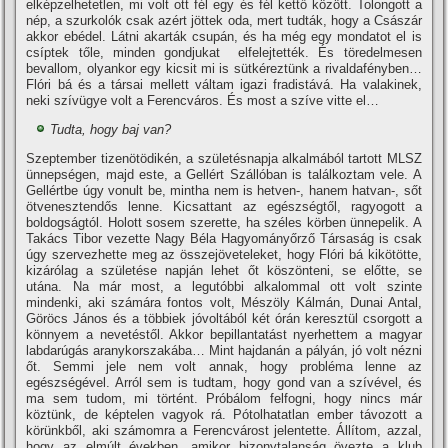
elképzelhetetlen, mi volt ott fél egy és fél kettő között. Tolongott a
nép, a szurkolók csak azért jöttek oda, mert tudták, hogy a Császár
akkor ebédel. Látni akarták csupán, és ha még egy mondatot el is
csí­ptek tőle, minden gondjukat elfelejtették. És töredelmesen
bevallom, olyankor egy kicsit mi is sütkéreztünk a rivaldafényben…
Fló­ri bá és a társai mellett váltam igazi fradistává. Ha valakinek,
neki szí­vügye volt a Ferencváros. És most a szí­ve vitte el…
Tudta, hogy baj van?
Szeptember tizenötödikén, a születésnapja alkal­mából tartott MLSZ
ünnepségen, majd este, a Gellért Szállóban is találkoztam vele. A
Gellértbe úgy vonult be, mintha nem is hetven-, hanem hat­van-, sőt
ötveneszten­dős lenne. Kicsattant az egészségtől, ragyo­gott a
boldogságtól. Holott sosem szeret­te, ha széles körben ünnepelik. A
Takács Tibor vezette Nagy Béla Hagyományőrző Társaság is csak
úgy szer­vezhette meg az összejövete­leket, hogy Flóri bá kikötötte,
kizárólag a születése napján lehet őt köszönteni, se előt­te, se
utána. Na már most, a legutóbbi alkalommal ott volt szinte
mindenki, aki számára fontos volt, Mészöly Kálmán, Dunai Antal,
Göröcs János és a többiek jóvoltából két órán keresz­tül csorgott a
könnyem a nevetéstől. Akkor bepillantatást nyerhet­tem a magyar
labdarú­gás aranykorszakába… Mint hajdanán a pályán, jó volt nézni
őt. Semmi jele nem volt annak, hogy probléma lenne az
egészségével. Arról sem is tudtam, hogy gond van a szí­vével, és
ma sem tudom, mi történt. Próbálom felfogni, hogy nincs már
köztünk, de képtelen vagyok rá. Pótolhatatlan ember távozott a
körünkből, aki számomra a Fe­rencvárost jelentette. Állí­tom, azzal,
hogy az elmúlt években, amikor bizonytalanság övezte a klub