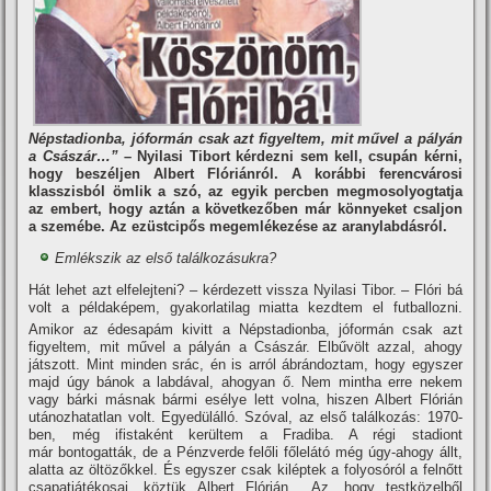
Népstadionba, jóformán csak azt figyeltem, mit művel a pályán
a Császár…”
– Nyi­lasi Tibort kérdezni sem kell, csupán kérni,
hogy beszéljen Albert Flóriánról. A korábbi ferencvárosi
klasszisból ömlik a szó, az egyik percben megmosolyogtatja
az embert, hogy aztán a következőben már könnyeket csaljon
a szemébe. Az ezüstcipős megemlé­kezése az aranylabdásról.
Emlékszik az első találkozásukra?
Hát lehet azt elfelejteni? – kérdezett vissza Nyilasi Ti­bor. – Flóri bá
volt a példa­képem, gyakorlatilag miatta
kezdtem el futballozni.
Amikor az édesapám kivitt a Népstadionba, jóformán csak azt
figyeltem, mit művel a pályán a Császár. Elbűvölt azzal, ahogy
játszott. Mint minden srác, én is arról ábrándoz­tam, hogy egyszer
majd úgy bánok a labdával, ahogyan ő. Nem mintha erre nekem
vagy bárki másnak bármi esé­lye lett volna, hiszen Albert Flórián
utánozhatatlan volt. Egyedülálló. Szóval, az első találkozás: 1970-
ben, még ifistaként kerültem a Fradiba. A régi stadiont
már bontogatták, de a Pénzverde felőli főlelátó még úgy-ahogy állt,
alatta az öltözőkkel. És egy­szer csak kiléptek a folyosóról a felnőtt
csapatjátékosai, köztük Albert Flórián… Az, hogy testközelből