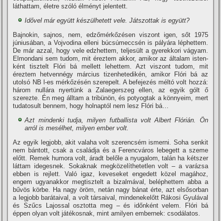
láthattam, életre szóló élményt jelentett.
Idővel már együtt ké­szülhetett vele. Játszottak is együtt?
Bajnokin, sajnos, nem, edző­mérkőzésen viszont igen, sőt 1975
júniusában, a Vojvodina elleni búcsúmeccsén is pályá­ra léphettem.
De már azzal, hogy vele edzhettem, teljesült a gyerekkori vágyam.
Elmon­dani sem tudom, mit éreztem akkor, amikor az általam isten­
ként tisztelt Flóri bá mellett le­hettem. Azt viszont tudom, mit
éreztem hetvennégy március tizenhetedikén, amikor Flóri bá az
utolsó NB l-es mérkőzé­sén szerepelt. A befejezés mél­tó volt hozzá:
három nullára nyertünk a Zalaegerszeg ellen, az egyik gólt ő
szerezte. Én meg álltam a tribünön, és potyogtak a könnyeim, mert
tudatosult bennem, hogy holnaptól nem lesz Flóri bá…
Azt mindenki tudja, mi­lyen futballista volt Albert Flórián. Ön
arról is mesél­het, milyen ember volt.
Az egyik legjobb, akit vala­ha volt szerencsém ismerni. Soha senkit
nem bántott, csak a családja és a Ferencváros le­begett a szeme
előtt. Remek humora volt, áradt belőle a nyugalom, talán ha kétszer
láttam idegesnek. Sokaknak megközelí­thetetlen volt – a varázsa
ebben is rejlett. Való igaz, keveseket engedett közel magához,
engem ugyanakkor megtisztelt a bizalmával, be­léphettem abba a
bűvös kör­be. Ha nagy öröm, netán nagy bánat érte, azt elsősorban
a legjobb barátaival, a volt társaival, mindenekelőtt Rákosi Gyulával
és Szűcs Lajossal osztotta meg – és időnként ve­lem. Flóri bá
éppen olyan volt játékosnak, mint amilyen em­bernek: csodálatos.