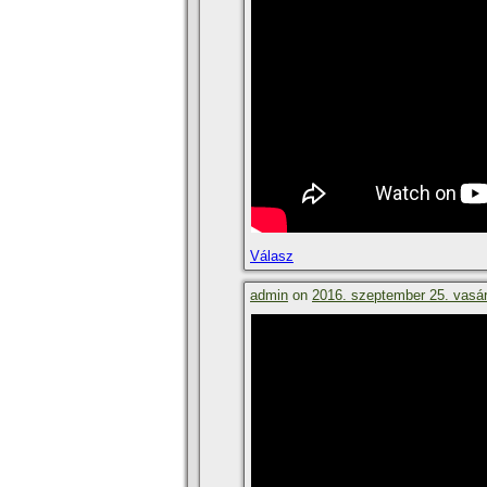
Válasz
admin
on
2016. szeptember 25. vasár