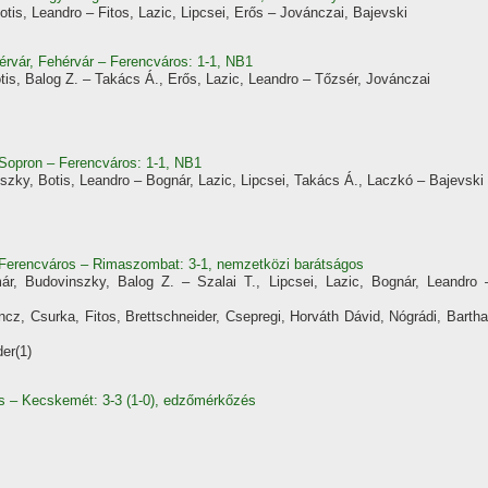
otis, Leandro – Fitos, Lazic, Lipcsei, Erős – Jovánczai, Bajevski
érvár, Fehérvár – Ferencváros: 1-1, NB1
is, Balog Z. – Takács Á., Erős, Lazic, Leandro – Tőzsér, Jovánczai
 Sopron – Ferencváros: 1-1, NB1
zky, Botis, Leandro – Bognár, Lazic, Lipcsei, Takács Á., Laczkó – Bajevski
t, Ferencváros – Rimaszombat: 3-1, nemzetközi barátságos
r, Budovinszky, Balog Z. – Szalai T., Lipcsei, Lazic, Bognár, Leandro 
ncz, Csurka, Fitos, Brettschneider, Csepregi, Horváth Dávid, Nógrádi, Bartha
der(1)
os – Kecskemét: 3-3 (1-0), edzőmérkőzés