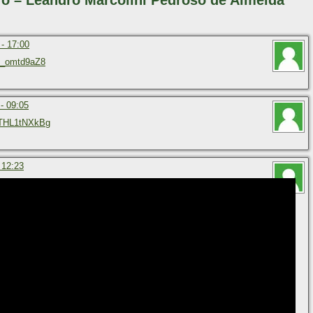
ro – Leandro Marcolini Pedroso de Almeida
 - 17:00
-_omtd9aZ8
- 09:05
vTHL1tNXkBg
 12:23