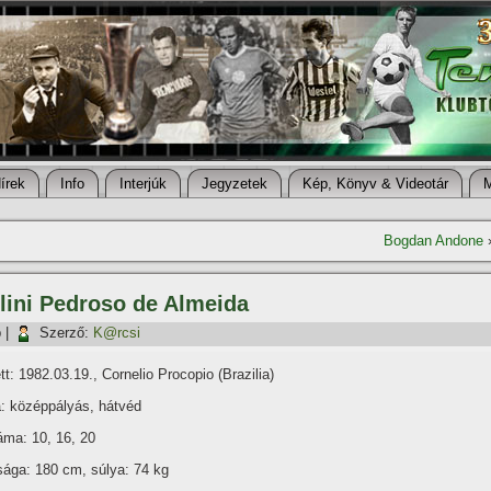
í­rek
Info
Interjúk
Jegyzetek
Kép, Könyv & Videotár
Bogdan Andone
lini Pedroso de Almeida
p
|
Szerző:
K@rcsi
tt: 1982.03.19., Cornelio Procopio (Brazilia)
: középpályás, hátvéd
ma: 10, 16, 20
ága: 180 cm, súlya: 74 kg