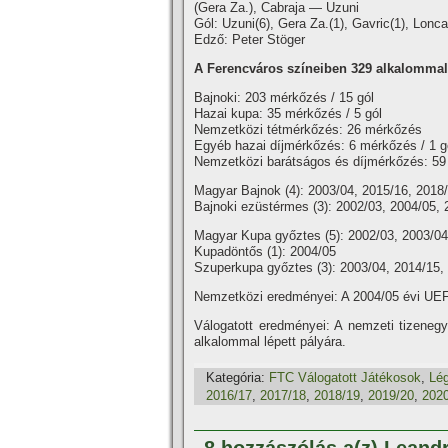
(Gera Za.), Cabraja — Uzuni
Gól: Uzuni(6), Gera Za.(1), Gavric(1), Lonca
Edző: Peter Stöger
A Ferencváros szí­neiben 329 alkalommal l
Bajnoki: 203 mérkőzés / 15 gól
Hazai kupa: 35 mérkőzés / 5 gól
Nemzetközi tétmérkőzés: 26 mérkőzés
Egyéb hazai dí­jmérkőzés: 6 mérkőzés / 1 g
Nemzetközi barátságos és dí­jmérkőzés: 59
Magyar Bajnok (4): 2003/04, 2015/16, 2018
Bajnoki ezüstérmes (3): 2002/03, 2004/05, 
Magyar Kupa győztes (5): 2002/03, 2003/04
Kupadöntős (1): 2004/05
Szuperkupa győztes (3): 2003/04, 2014/15,
Nemzetközi eredményei: A 2004/05 évi UEFA
Válogatott eredményei: A nemzeti tizeneg
alkalommal lépett pályára.
Kategória:
FTC Válogatott Játékosok
,
Lé
2016/17
,
2017/18
,
2018/19
,
2019/20
,
202