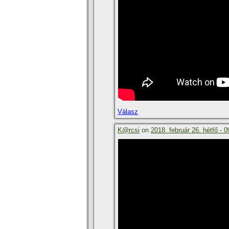
Válasz
K@rcsi
on
2018. február 26. hétfő - 0