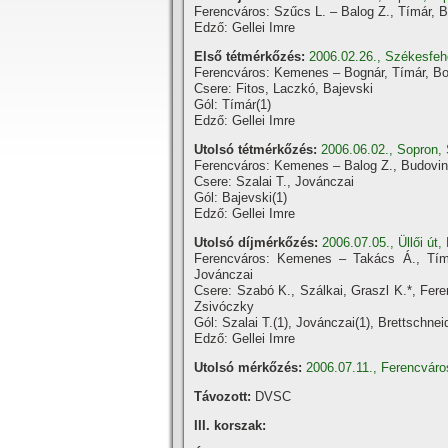
Ferencváros: Szűcs L. – Balog Z., Tí­már, B
Edző: Gellei Imre
Első tétmérkőzés:
2006.02.26., Székesfeh
Ferencváros: Kemenes – Bognár, Tí­már, Bot
Csere: Fitos, Laczkó, Bajevski
Gól: Tí­már(1)
Edző: Gellei Imre
Utolsó tétmérkőzés:
2006.06.02., Sopron,
Ferencváros: Kemenes – Balog Z., Budovins
Csere: Szalai T., Jovánczai
Gól: Bajevski(1)
Edző: Gellei Imre
Utolsó dí­jmérkőzés:
2006.07.05., Üllői ú
Ferencváros: Kemenes – Takács Á., Tí­má
Jovánczai
Csere: Szabó K., Szálkai, Graszl K.*, Fere
Zsivóczky
Gól: Szalai T.(1), Jovánczai(1), Brettschnei
Edző: Gellei Imre
Utolsó mérkőzés:
2006.07.11., Ferencvár
Távozott:
DVSC
III. korszak: