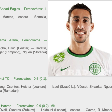
Ahead Eagles – Ferencváros: 1-
a, Mateos, Leandro – Somalia,
upama Aréna, Ferencváros —
gba, Civic (Heister) — Haratin,
gér (Frimpong), Nguen (Skvarka)
kei TC – Ferencváros: 0-5 (0-1),
ng, Csontos, Heister (Leandro) — Isael (Szabó L.), Vécsei, Skvarka, Ngue
ina (Ramadan)
 Hatvan — Ferencváros: 0-9 (0-2), MK
vali, Csontos (Zubkov) — Laidouni (Loncar), Leandro — Gavric, R. Mmae