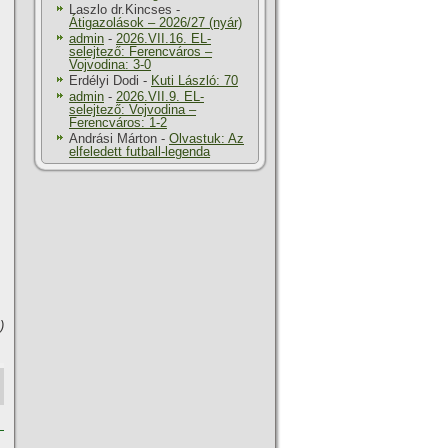
Laszlo dr.Kincses
-
Átigazolások – 2026/27 (nyár)
admin
-
2026.VII.16. EL-
selejtező: Ferencváros –
Vojvodina: 3-0
Erdélyi Dodi
-
Kuti László: 70
admin
-
2026.VII.9. EL-
selejtező: Vojvodina –
Ferencváros: 1-2
Andrási Márton
-
Olvastuk: Az
elfeledett futball-legenda
)