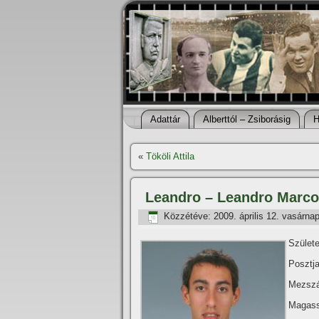
Adattár
Alberttól – Zsiborásig
H
«
Tököli Attila
Leandro – Leandro Marco
Közzétéve:
2009. április 12. vasárna
Születe
Posztja
Mezszá
Magass