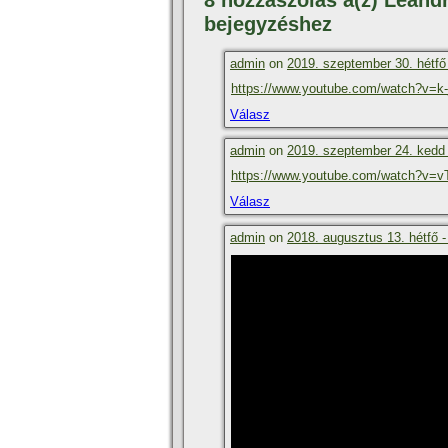
8 hozzászólás a(z) Leand
bejegyzéshez
admin
on
2019. szeptember 30. hétfő
https://www.youtube.com/watch?v=k
Válasz
admin
on
2019. szeptember 24. kedd 
https://www.youtube.com/watch?v=
Válasz
admin
on
2018. augusztus 13. hétfő -