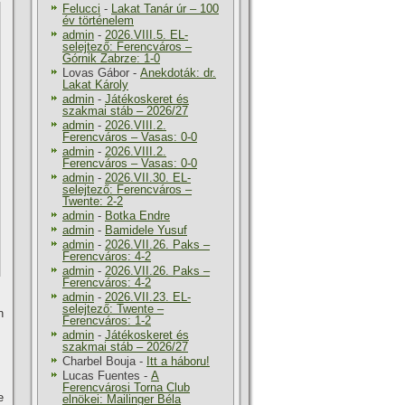
Felucci
-
Lakat Tanár úr – 100
év történelem
admin
-
2026.VIII.5. EL-
selejtező: Ferencváros –
Górnik Zabrze: 1-0
Lovas Gábor
-
Anekdoták: dr.
Lakat Károly
admin
-
Játékoskeret és
szakmai stáb – 2026/27
admin
-
2026.VIII.2.
Ferencváros – Vasas: 0-0
admin
-
2026.VIII.2.
Ferencváros – Vasas: 0-0
admin
-
2026.VII.30. EL-
selejtező: Ferencváros –
Twente: 2-2
admin
-
Botka Endre
admin
-
Bamidele Yusuf
admin
-
2026.VII.26. Paks –
Ferencváros: 4-2
admin
-
2026.VII.26. Paks –
Ferencváros: 4-2
admin
-
2026.VII.23. EL-
selejtező: Twente –
n
Ferencváros: 1-2
admin
-
Játékoskeret és
szakmai stáb – 2026/27
Charbel Bouja
-
Itt a háboru!
Lucas Fuentes
-
A
Ferencvárosi Torna Club
e
elnökei: Mailinger Béla