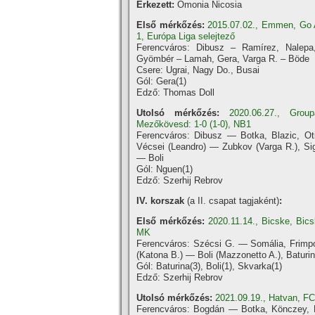
Érkezett:
Omonia Nicosia
Első mérkőzés:
2015.07.02., Emmen, Go 
1, Európa Liga selejtező
Ferencváros: Dibusz – Ramí­rez, Nalep
Gyömbér – Lamah, Gera, Varga R. – Böde
Csere: Ugrai, Nagy Do., Busai
Gól: Gera(1)
Edző: Thomas Doll
Utolsó mérkőzés:
2020.06.27., Gro
Mezőkövesd: 1-0 (1-0), NB1
Ferencváros: Dibusz — Botka, Blazic, Oti
Vécsei (Leandro) — Zubkov (Varga R.), Si
— Boli
Gól: Nguen(1)
Edző: Szerhij Rebrov
IV. korszak
(a II. csapat tagjaként)
:
Első mérkőzés:
2020.11.14., Bicske, Bics
MK
Ferencváros: Szécsi G. — Somália, Frimpo
(Katona B.) — Boli (Mazzonetto A.), Batur
Gól: Baturina(3), Boli(1), Skvarka(1)
Edző: Szerhij Rebrov
Utolsó mérkőzés:
2021.09.19., Hatvan, FC
Ferencváros: Bogdán — Botka, Könczey, D