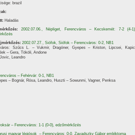
sége: brazil
zak:
tt:
Haladás
mérkőzés:
2002.07.06., Népliget, Ferencváros – Kecskemét: 7-2 (4-1)
rkőzés
í­jmérkőzés:
2002.07.27., Siófok, Siófok – Ferencváros: 0-2, NB1
város: Szűcs L. – Vukmir, Dragóner, Gyepes – Kriston, Lipcsei, Kapic
lek – Gera, Tököli, Andone
Jovic, Leandro
erencváros – Fehérvár: 0-1, NB1
epes – Bognár, Rósa, Leandro, Huszti – Sowunmi, Vagner, Penksa
roksár – Ferencváros: 1-1 (0-0), edzőmérkőzés
iprusi magyar légiósok – Ferencváros: 0-0, Zavadszky Gábor emléktorna