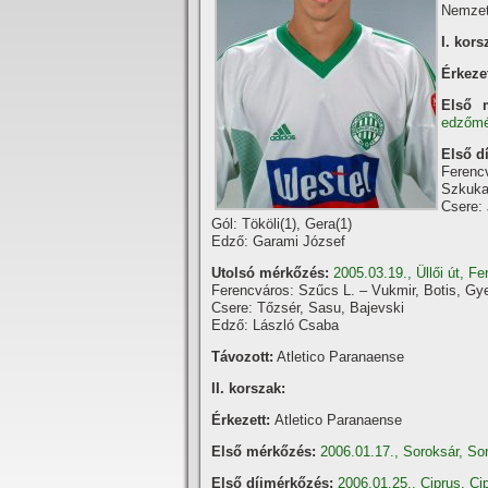
Nemzeti
I. kors
Érkeze
Első 
edzőmé
Első d
Ferenc
Szkuka
Csere: 
Gól: Tököli(1), Gera(1)
Edző: Garami József
Utolsó mérkőzés:
2005.03.19., Üllői út, F
Ferencváros: Szűcs L. – Vukmir, Botis, Gy
Csere: Tőzsér, Sasu, Bajevski
Edző: László Csaba
Távozott:
Atletico Paranaense
II. korszak:
Érkezett:
Atletico Paranaense
Első mérkőzés:
2006.01.17., Soroksár, So
Első dí­jmérkőzés:
2006.01.25., Ciprus, C