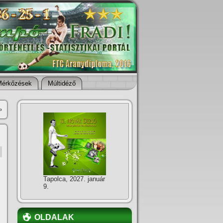
Mérkőzések
Múltidéző
»
Tapolca, 2027. január
9.
OLDALAK