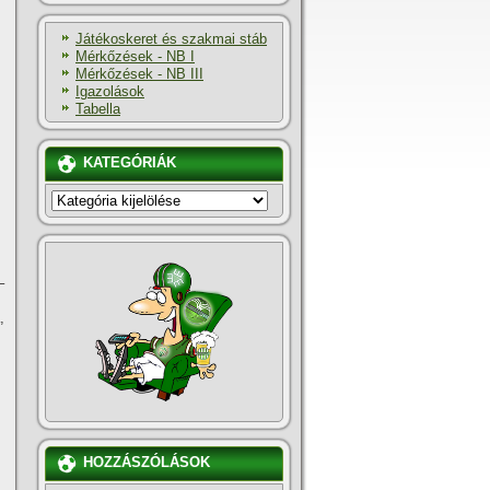
Játékoskeret és szakmai stáb
Mérkőzések - NB I
Mérkőzések - NB III
Igazolások
Tabella
KATEGÓRIÁK
KATEGÓRIÁK
–
,
HOZZÁSZÓLÁSOK