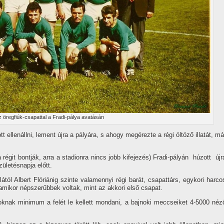
 öregfiúk-csapattal a Fradi-pálya avatásán
 ellenállni, lement újra a pályára, s ahogy megérezte a régi öltöző illatát, má
égit bontják, arra a stadionra nincs jobb kifejezés) Fra­di-pályán húzott újr
üle­tésnapja előtt.
ól Albert Flóriánig szin­te valamennyi régi barát, csapattárs, egykori harco
amikor nép­szerűbbek voltak, mint az akkori első csapat.
zoknak minimum a felét le kellett mondani, a bajnoki meccseiket 4-5000 néz