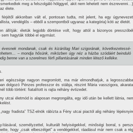
ismerked­tek meg a felszolgáló hölggyel, akit nem lehetett nem észrevenni…)
az élete.
férjétől akkoriban vált el, pon­tosan tudta, mit jelent, ha egy úgy­nevezet
llista, vendéglős – ebből a szempontból ugyanaz a ka­tegória) köti az életét.
n állí­tják: életük legjobb döntése volt, hogy attól a bizonyos presszóbél
re sem hagyták többé el egymást.
évesnek mondanak, csak és kizáró­lag Mari szigorának, következetessé­
­hetem… – mondja hősünk, miköz­ben úgy néz a házba szódáért bein­duló
g benne van a szerelmes férfi pillantásának minden létező kelléke.
s.
eri egészsége nagyon meg­romlott, ma már elmondhatjuk, a legrosszabba
ban dolgozó Pén­zes professzor és stábja, részint Má­ria vasszigora, akarata
él több történt: fiatalí­tott is rajta né­hány évtizedet.
y utcai életmód is alapo­san megrongálta, egy idő után be kellett látnia, ne
ke­lést.
i, „nagy fradista” TSZ-elnök rábí­zta a Fény utcai piactól alig néhány lépésnyir
í­tásával, személyzettel, kulturált helyiségekkel, minőségi borral, s persz
ehette, hogy „csak elbeszélget” a vendégekkel, ráadásul már nem csak a rég