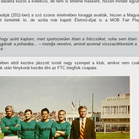
e darabra közös a kol­lekció, de nem is lehetne másként, hiszen mindet együt
átját (2011-ben) a szó szoros értelmében lovaggá avatták, hiszen a Magya
vel tüntették ki, de azóta már kapott Életmű-dí­jat is a MOB Fair Pla
hogy azért kaptam, mert sport­szerűen ittam a fröccsöket, soha sem ittam
 tagjának a poharába… – mondja nevetve, amivel azonnal visszazök­kenünk a
zé.
etében attól kezdve játszott ismét nagy szerepet a klub, amikor nem csa
ak után fénykorát kezdte élni az FTC öregfiúk csapata.