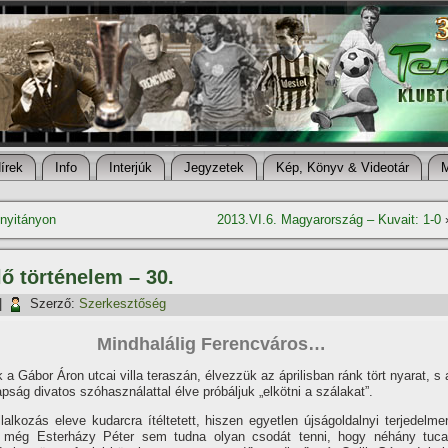
í­rek
Info
Interjúk
Jegyzetek
Kép, Könyv & Videotár
 nyitányon
2013.VI.6. Magyarország – Kuvait: 1-0
ő történelem – 30.
|
Szerző:
Szerkesztőség
Mindhalálig Ferencváros…
 a Gábor Áron ut­cai villa teraszán, él­vezzük az áprilisban ránk tört nyarat, s 
ság divatos szó­használattal élve próbáljuk „elkötni a szálakat”.
lalkozás eleve kudarcra í­tél­tetett, hiszen egyetlen újságoldal­nyi terjedelme
l még Esterházy Péter sem tudna olyan csodát tenni, hogy néhány tuca