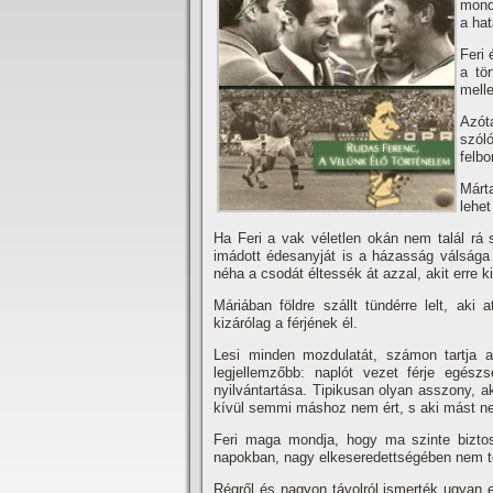
mond
a hat
Feri 
a tö
mell
Azót
szól
felbo
Márt
lehet
Ha Feri a vak véletlen okán nem talál rá sz
imádott édesanyját is a házasság válsága é
néha a cso­dát éltessék át azzal, akit erre
Máriában földre szállt tündér­re lelt, aki
kizárólag a férjének él.
Lesi minden mozdulatát, számon tartja a 
legjellemzőbb: naplót ve­zet férje egészs
nyilvántartása. Tipi­kusan olyan asszony, ak
kí­vül semmi máshoz nem ért, s aki mást ne
Feri maga mondja, hogy ma szin­te bizto
napokban, nagy elkeseredett­ségében nem t
Régről és nagyon távolról ismer­ték ugyan