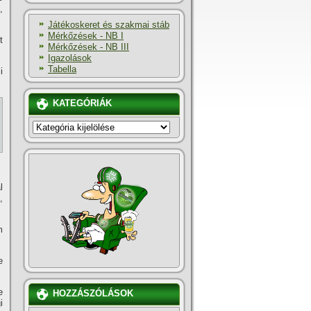
,
Játékoskeret és szakmai stáb
Mérkőzések - NB I
t
Mérkőzések - NB III
Igazolások
Tabella
i
KATEGÓRIÁK
KATEGÓRIÁK
l
,
m
e
e
HOZZÁSZÓLÁSOK
i