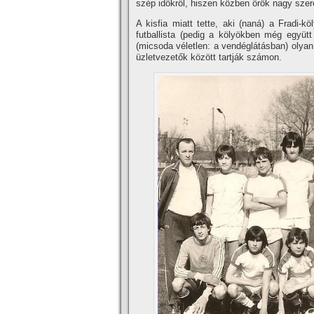
szép időkről, hiszen közben örök nagy szere
A kisfia miatt tette, aki (naná) a Fradi-k
futballista (pedig a kölyökben még együtt 
(micsoda vélet­len: a vendéglátásban) olyan
üzletvezetők között tartják számon.