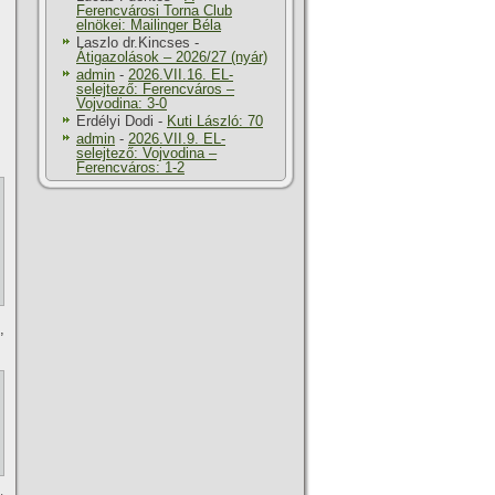
Ferencvárosi Torna Club
elnökei: Mailinger Béla
Laszlo dr.Kincses
-
Átigazolások – 2026/27 (nyár)
admin
-
2026.VII.16. EL-
selejtező: Ferencváros –
Vojvodina: 3-0
Erdélyi Dodi
-
Kuti László: 70
admin
-
2026.VII.9. EL-
selejtező: Vojvodina –
Ferencváros: 1-2
,