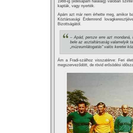
1988-ig (édesapám haláláig) va­lóban szint
kapták, vagy nyerték.
Apám azt már nem érhette meg, amikor bar
Köztársasági Ér­demrend lovagkeresztjé
Bizottságától.
– Apád, persze erre azt monda­ná, 
bele az asztaltársaság valame­lyik
„múzeumlátogatás” valós keretei kö
Ám a Fradi-szálhoz visszatérve: Feri él
megszerveződött, de rö­vid erősödési idősz