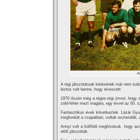
Az
A régi játszótársak kérésének már nem tudott
biztos volt benne, hogy elveszett.
1970 őszén még a réges-régi (most, hogy a r
zöld-fehér mezt magára, egy évvel az 50. sz
Fantasztikus évek következtek. Lázár Gyulát
megfordult a csapat­ban, voltak esztendők, 
Annyi volt a külföldi meghí­vá­suk, hogy a
előtt játszották.