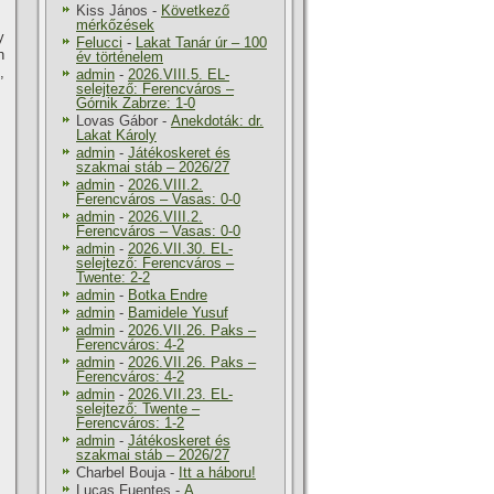
Kiss János
-
Következő
mérkőzések
y
Felucci
-
Lakat Tanár úr – 100
n
év történelem
,
admin
-
2026.VIII.5. EL-
selejtező: Ferencváros –
Górnik Zabrze: 1-0
Lovas Gábor
-
Anekdoták: dr.
Lakat Károly
admin
-
Játékoskeret és
szakmai stáb – 2026/27
admin
-
2026.VIII.2.
Ferencváros – Vasas: 0-0
admin
-
2026.VIII.2.
Ferencváros – Vasas: 0-0
admin
-
2026.VII.30. EL-
selejtező: Ferencváros –
Twente: 2-2
admin
-
Botka Endre
admin
-
Bamidele Yusuf
admin
-
2026.VII.26. Paks –
Ferencváros: 4-2
admin
-
2026.VII.26. Paks –
Ferencváros: 4-2
admin
-
2026.VII.23. EL-
selejtező: Twente –
Ferencváros: 1-2
admin
-
Játékoskeret és
szakmai stáb – 2026/27
Charbel Bouja
-
Itt a háboru!
Lucas Fuentes
-
A