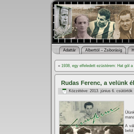
Adattár
Alberttól – Zsiborásig
H
«
1938, egy elfeledett ezüstérem: Hat gól a
Rudas Ferenc, a velünk él
Közzétéve:
2013. június 6. csütörtök
Ülünk
manap
A vál
belü