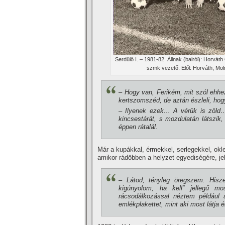
Serdülő I. – 1981-82. Állnak (balról): Horvát
szmk vezető. Elől: Horváth, Mol
– Hogy van, Ferikém, mit szól eh­hez
kertszomszéd, de aztán észleli, hog
– Ilyenek ezek… A vérük is zöld… 
kincsestárát, s mozdulatán lát­szik,
éppen rátalál.
Már a kupákkal, érmekkel, ser­legekkel, okle
amikor rá­döbben a helyzet egyediségére, je
– Látod, tényleg öregszem. Hi­s
kigúnyolom, ha kell” jellegű m
rácsodálkozással néztem például a
emlékplakettet, mint aki most látja é