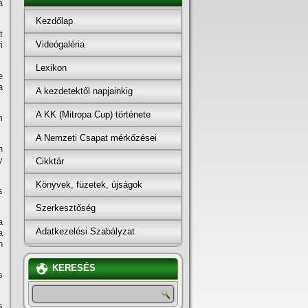
a
Kezdőlap
t
Videógaléria
i
Lexikon
e
a
A kezdetektől napjainkig
A KK (Mitropa Cup) története
m
A Nemzeti Csapat mérkőzései
n
y
Cikktár
Könyvek, füzetek, újságok
s
Szerkesztőség
a
Adatkezelési Szabályzat
a
n
KERESÉS
s
s