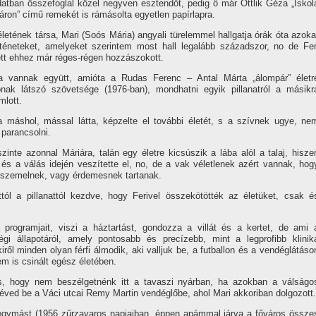
atban összefoglal közel negyven esztendőt, pedig ő már Ottlik Géza „Iskol
áron” cí­mű remekét is rámásolta egyetlen papí­rlapra.
életének társa, Mari (Soós Mária) angyali türelemmel hallgatja órák óta azoka
rténeteket, ame­lyeket szerintem most hall legalább századszor, no de Fer
ett ehhez már réges-régen hozzászokott.
a vannak együtt, amióta a Ru­das Ferenc – Antal Márta „álompár” életr
ónak látszó szövetsége (1976-ban), mondhatni egyik pilla­natról a másikr
mlott.
a máshol, mással látta, kép­zelte el további életét, s a szí­vnek ugye, ne
 parancsolni.
inte azonnal Máriára, ta­lán egy életre kicsúszik a lába alól a talaj, hisze
s a válás ide­jén veszí­tette el, no, de a vak vélet­lenek azért vannak, hog
 kiszemelnek, vagy érdemesnek tartanak.
 attól a pillanattól kezdve, hogy Ferivel összekötötték az életü­ket, csak é
programjait, viszi a háztar­tást, gondozza a villát és a kertet, de ami 
égi állapotáról, amely pontosabb és precí­zebb, mint a leg­profibb klinik
iről minden olyan férfi álmodik, aki valljuk be, a futballon és a vendéglátáso
m is csinált egész életében.
s, hogy nem beszélgetnénk itt a tavaszi nyárban, ha azokban a vál­ságo
éved be a Váci utcai Remy Martin vendéglőbe, ahol Mari akkoriban dolgozott.
 egymást (1956 zűrzava­ros napjaiban, éppen apámmal jár­va a főváros össze