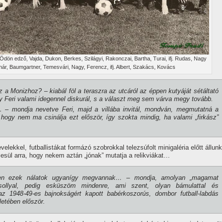
h Ödön edző, Vajda, Dukon, Berkes, Szilágyi, Rakonczai, Bartha, Turai, ifj. Rudas, Nagy
nár, Baumgartner, Temesvári, Nagy, Ferencz, ifj. Albert, Szakács, Kovács
 a Monizhoz? – kiabál föl a te­raszra az utcáról az éppen kutyá­ját sétáltató
y Feri valami idegennel diskurál, s a választ meg sem várva megy tovább.
– mondja nevetve Feri, majd a vil­lába invitál, mondván, megmutat­ná a
 hogy nem ma csinálja ezt elő­ször, í­gy szokta mindig, ha valami „firkász”
velekkel, futballistákat formázó szobrokkal telezsúfolt minigaléria előtt állunk
le­sül arra, hogy nekem aztán „jónak” mutatja a relikviákat…
zen ezek nálatok ugyaní­gy megvan­nak… – mondja, amolyan „magamat
osollyal, pedig esküszöm mindenre, ami szent, olyan bámulattal és
z 1948-49-es bajnokságért kapott babérkoszo­rús, dombor futball-labdás
leté­ben először.