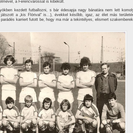
lmével, a Ferencvárossal is ki­békült.
ölyökben kezdett futbal­lozni, s bár édesapja nagy bánatára nem lett komol
játszott a „kis Flórival” is…), évekkel később, igaz, az élet más területé
 pará­dés karriert futott be, hogy ma már a tekintélyes, elismert szakemberek