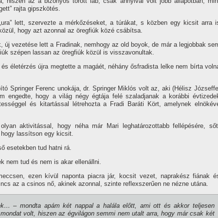
 hiszen az a bizonyos tö­rött láb, csak annyival volt jobb állapotban, min
ett” rajta gipszkötés.
ura” lett, szervezte a mér­kőzéseket, a túrákat, s közben egy kicsit arra i
 közül, hogy azt azonnal az öregfiúk közé csábí­tsa.
k, új vezetése lett a Fradinak, nemhogy az old boyok, de már a leg­jobbak se
iúk szépen lassan az öregfiúk közül is visszavonultak.
lv és életérzés újra megtette a magáét, néhány ősfradista lel­ke nem bí­rta voln
­tó Springer Ferenc unokája, dr. Springer Miklós volt az, aki (Hélisz Józseffe
 engedte, hogy a világ négy égtája felé szaladjanak a korábbi év­tizede
etességgel és kitartás­sal létrehozta a Fradi Baráti Kört, amelynek elnökév
lyan aktivitással, hogy néha már Mari leghatározottabb fel­lépésére, sőt
ogy lassí­tson egy kicsit.
 esetekben tud hatni rá.
ek nem tud és nem is akar ellenállni.
ccsen, ezen kí­vül napon­ta piacra jár, kocsit vezet, naprakész fiának é
incs az a csinos nő, akinek azonnal, szinte reflexszerűen ne nézne utána.
ek… – mondta apám két nappal a halála előtt, ami ott és akkor telje­sen
 mondat volt, hiszen az égvilá­gon semmi nem utalt arra, hogy már csak két