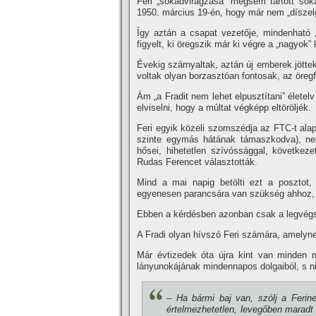
Feri „sokadvirágzása” mégsem tartott soká,
1950. március 19-én, hogy már nem „dí­szelg
Így aztán a csapat vezetője, min­denható „
figyelt, ki öregszik már ki végre a „nagyok”
Évekig szárnyaltak, aztán új embe­rek jötte
voltak olyan borzasztóan fontosak, az öregf
Ám „a Fradit nem lehet elpusztí­­tani” élete
elviselni, hogy a múltat végképp eltöröljék.
Feri egyik közeli szom­szédja az FTC-t alapí
szinte egymás hátának támaszkod­va), nem
hősei, hihetetlen szí­vósság­gal, következ
Rudas Ferencet választották.
Mind a mai napig betölti ezt a posztot, o
egyenesen parancsá­ra van szükség ahhoz, h
Ebben a kérdésben azonban csak a legvégső
A Fradi olyan hí­vszó Feri számá­ra, amelyn
Már évtizedek óta újra kint van minden me
lányunokájának minden­napos dolgaiból, s n
– Ha bármi baj van, szólj a Feri­n
értelmezhetetlen, levegőben ma­radt