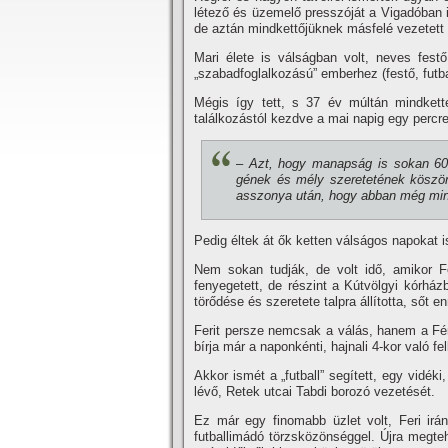
létező és üzeme­lő presszóját a Vigadóban 
de aztán mindkettőjüknek másfelé ve­zetett 
Mari élete is válságban volt, neves festő 
„szabadfoglalkozású” em­berhez (festő, futba
Mégis í­gy tett, s 37 év múltán mindkette
találkozástól kezdve a mai napig egy perc
– Azt, hogy manapság is sokan 60 
gének és mély szeretetének köszön
asszonya után, hogy abban még mindi
Pedig éltek át ők ketten válságos napokat i
Nem sokan tudják, de volt idő, amikor F
fenyegetett, de részint a Kútvölgyi kórház
törődése és szeretete talpra állí­totta, sőt enn
Ferit persze nemcsak a válás, ha­nem a Fén
bí­rja már a na­ponkénti, hajnali 4-kor való fel
Akkor ismét a „futball” segí­tett, egy vidék
lévő, Retek utcai Tabdi borozó vezetését.
Ez már egy finomabb üzlet volt, Feri irány
futballimádó törzs­közönséggel. Újra megt