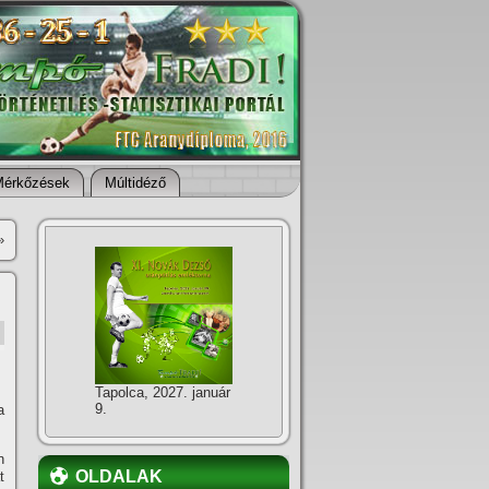
Mérkőzések
Múltidéző
»
Tapolca, 2027. január
9.
a
n
OLDALAK
t