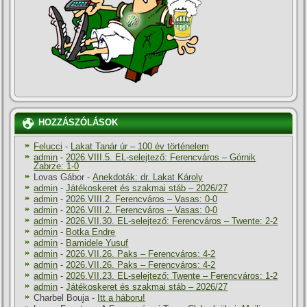
HOZZÁSZÓLÁSOK
Felucci
-
Lakat Tanár úr – 100 év történelem
admin
-
2026.VIII.5. EL-selejtező: Ferencváros – Górnik
Zabrze: 1-0
Lovas Gábor
-
Anekdoták: dr. Lakat Károly
admin
-
Játékoskeret és szakmai stáb – 2026/27
admin
-
2026.VIII.2. Ferencváros – Vasas: 0-0
admin
-
2026.VIII.2. Ferencváros – Vasas: 0-0
admin
-
2026.VII.30. EL-selejtező: Ferencváros – Twente: 2-2
admin
-
Botka Endre
admin
-
Bamidele Yusuf
admin
-
2026.VII.26. Paks – Ferencváros: 4-2
admin
-
2026.VII.26. Paks – Ferencváros: 4-2
admin
-
2026.VII.23. EL-selejtező: Twente – Ferencváros: 1-2
admin
-
Játékoskeret és szakmai stáb – 2026/27
Charbel Bouja
-
Itt a háboru!