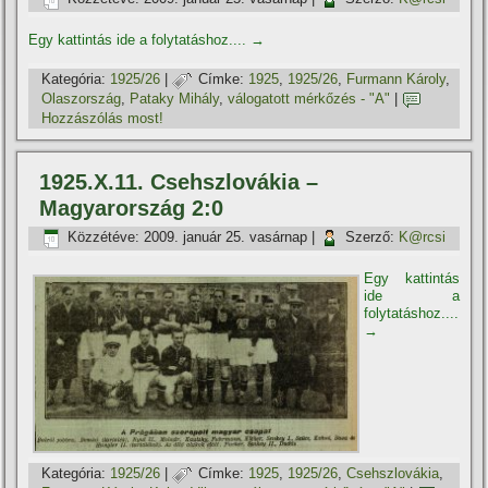
Egy kattintás ide a folytatáshoz....
→
Kategória:
1925/26
|
Címke:
1925
,
1925/26
,
Furmann Károly
,
Olaszország
,
Pataky Mihály
,
válogatott mérkőzés - "A"
|
Hozzászólás most!
1925.X.11. Csehszlovákia –
Magyarország 2:0
Közzétéve:
2009. január 25. vasárnap
|
Szerző:
K@rcsi
Egy kattintás
ide a
folytatáshoz....
→
Kategória:
1925/26
|
Címke:
1925
,
1925/26
,
Csehszlovákia
,