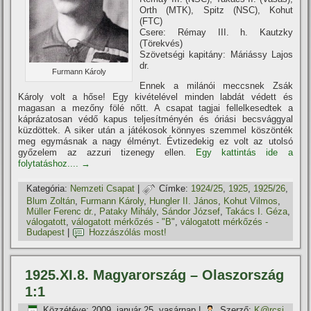
Orth (MTK), Spitz (NSC), Kohut
(FTC)
Csere: Rémay III. h. Kautzky
(Törekvés)
Szövetségi kapitány: Máriássy Lajos
dr.
Furmann Károly
Ennek a milánói meccsnek Zsák
Károly volt a hőse! Egy kivételével minden labdát védett és
magasan a mezőny fölé nőtt. A csapat tagjai fellelkesedtek a
káprázatosan védő kapus teljesí­tményén és óriási becsvággyal
küzdöttek. A siker után a játékosok könnyes szemmel köszönték
meg egymásnak a nagy élményt. Évtizedekig ez volt az utolsó
győzelem az azzuri tizenegy ellen.
Egy kattintás ide a
folytatáshoz....
→
Kategória:
Nemzeti Csapat
|
Címke:
1924/25
,
1925
,
1925/26
,
Blum Zoltán
,
Furmann Károly
,
Hungler II. János
,
Kohut Vilmos
,
Müller Ferenc dr.
,
Pataky Mihály
,
Sándor József
,
Takács I. Géza
,
válogatott
,
válogatott mérkőzés - "B"
,
válogatott mérkőzés -
Budapest
|
Hozzászólás most!
1925.XI.8. Magyarország – Olaszország
1:1
Közzétéve:
2009. január 25. vasárnap
|
Szerző:
K@rcsi