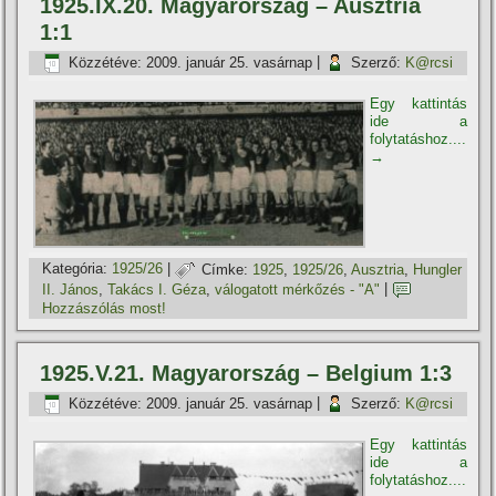
1925.IX.20. Magyarország – Ausztria
1:1
Közzétéve:
2009. január 25. vasárnap
|
Szerző:
K@rcsi
Egy kattintás
ide a
folytatáshoz....
→
Kategória:
1925/26
|
Címke:
1925
,
1925/26
,
Ausztria
,
Hungler
II. János
,
Takács I. Géza
,
válogatott mérkőzés - "A"
|
Hozzászólás most!
1925.V.21. Magyarország – Belgium 1:3
Közzétéve:
2009. január 25. vasárnap
|
Szerző:
K@rcsi
Egy kattintás
ide a
folytatáshoz....