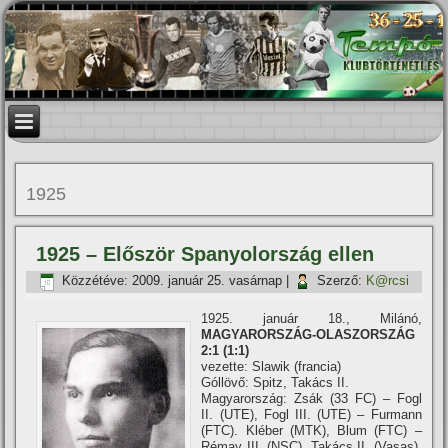
1925
1925 – Először Spanyolország ellen
Közzétéve:
2009. január 25. vasárnap
|
Szerző:
K@rcsi
1925. január 18., Milánó,
MAGYARORSZÁG-OLASZORSZÁG
2:1 (1:1)
vezette: Slawik (francia)
Góllövő: Spitz, Takács II.
Magyarország: Zsák (33 FC) – Fogl
II. (UTE), Fogl III. (UTE) – Furmann
(FTC). Kléber (MTK), Blum (FTC) –
Rémay III. (NSC), Takács II. (Vasas),