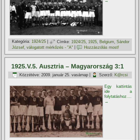
→
Kategória:
1924/25
|
Címke:
1924/25
,
1925
,
Belgium
,
Sándor
József
,
válogatott mérkőzés - "A"
|
Hozzászólás most!
1925.V.5. Ausztria – Magyarország 3:1
Közzétéve:
2009. január 25. vasárnap
|
Szerző:
K@rcsi
Egy kattintás
ide a
folytatáshoz....
→