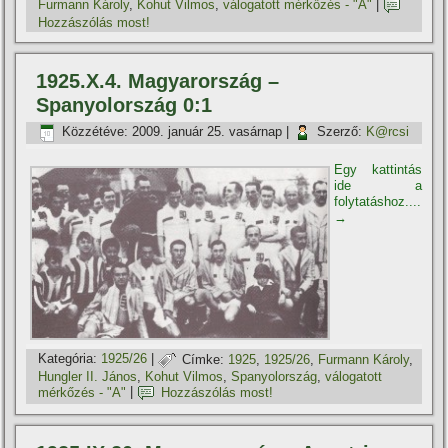
Furmann Károly
,
Kohut Vilmos
,
válogatott mérkőzés - "A"
|
Hozzászólás most!
1925.X.4. Magyarország –
Spanyolország 0:1
Közzétéve:
2009. január 25. vasárnap
|
Szerző:
K@rcsi
Egy kattintás
ide a
folytatáshoz....
→
Kategória:
1925/26
|
Címke:
1925
,
1925/26
,
Furmann Károly
,
Hungler II. János
,
Kohut Vilmos
,
Spanyolország
,
válogatott
mérkőzés - "A"
|
Hozzászólás most!