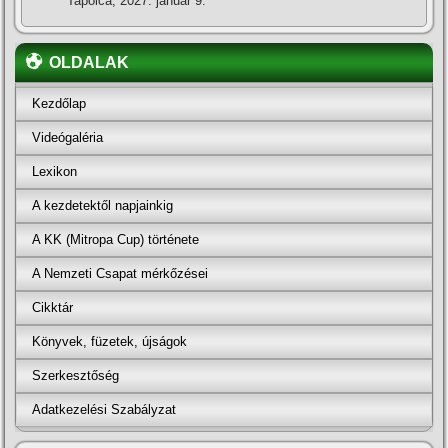
Tapolca, 2027. január 9.
OLDALAK
Kezdőlap
Videógaléria
Lexikon
A kezdetektől napjainkig
A KK (Mitropa Cup) története
A Nemzeti Csapat mérkőzései
Cikktár
Könyvek, füzetek, újságok
Szerkesztőség
Adatkezelési Szabályzat