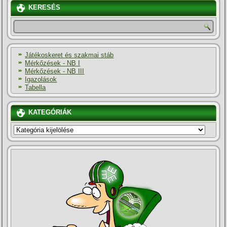
KERESÉS
Játékoskeret és szakmai stáb
Mérkőzések - NB I
Mérkőzések - NB III
Igazolások
Tabella
KATEGÓRIÁK
KATEGÓRIÁK