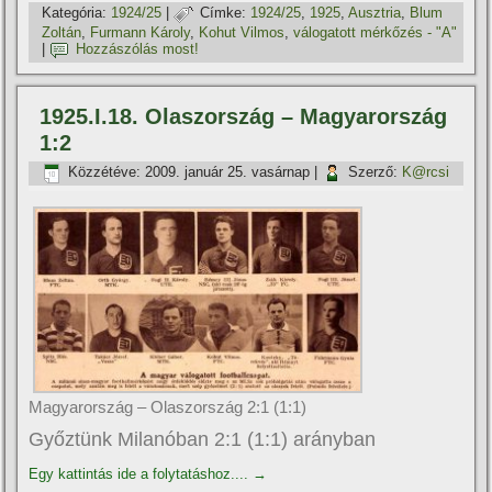
Kategória:
1924/25
|
Címke:
1924/25
,
1925
,
Ausztria
,
Blum
Zoltán
,
Furmann Károly
,
Kohut Vilmos
,
válogatott mérkőzés - "A"
|
Hozzászólás most!
1925.I.18. Olaszország – Magyarország
1:2
Közzétéve:
2009. január 25. vasárnap
|
Szerző:
K@rcsi
Magyarország – Olaszország 2:1 (1:1)
Győztünk Milanóban 2:1 (1:1) arányban
Egy kattintás ide a folytatáshoz....
→