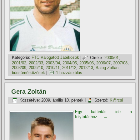
Kategória:
FTC Válogatott Játékosok
|
Címke:
2000/01
,
2001/02
,
2002/03
,
2003/04
,
2004/05
,
2005/06
,
2006/07
,
2007/08
,
2008/09
,
2009/10
,
2010/11
,
2011/12
,
2012/13
,
Balog Zoltán
,
búcsúmérkőzések
|
1 hozzászólás
Gera Zoltán
Közzétéve:
2009. április 10. péntek
|
Szerző:
K@rcsi
Egy kattintás ide a
folytatáshoz....
→