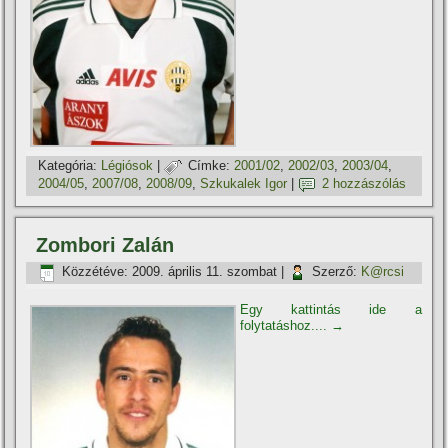
Kategória:
Légiósok
|
Címke:
2001/02
,
2002/03
,
2003/04
,
2004/05
,
2007/08
,
2008/09
,
Szkukalek Igor
|
2 hozzászólás
Zombori Zalán
Közzétéve:
2009. április 11. szombat
|
Szerző:
K@rcsi
Egy kattintás ide a
folytatáshoz....
→