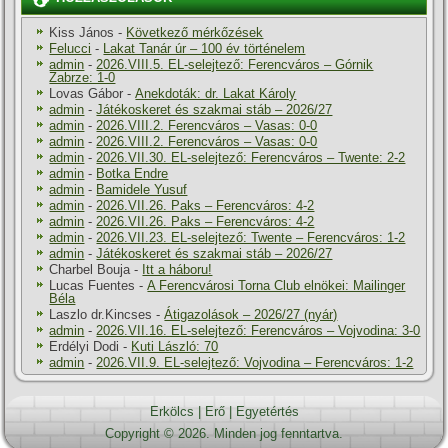
Kiss János
-
Következő mérkőzések
Felucci
-
Lakat Tanár úr – 100 év történelem
admin
-
2026.VIII.5. EL-selejtező: Ferencváros – Górnik
Zabrze: 1-0
Lovas Gábor
-
Anekdoták: dr. Lakat Károly
admin
-
Játékoskeret és szakmai stáb – 2026/27
admin
-
2026.VIII.2. Ferencváros – Vasas: 0-0
admin
-
2026.VIII.2. Ferencváros – Vasas: 0-0
admin
-
2026.VII.30. EL-selejtező: Ferencváros – Twente: 2-2
admin
-
Botka Endre
admin
-
Bamidele Yusuf
admin
-
2026.VII.26. Paks – Ferencváros: 4-2
admin
-
2026.VII.26. Paks – Ferencváros: 4-2
admin
-
2026.VII.23. EL-selejtező: Twente – Ferencváros: 1-2
admin
-
Játékoskeret és szakmai stáb – 2026/27
Charbel Bouja
-
Itt a háboru!
Lucas Fuentes
-
A Ferencvárosi Torna Club elnökei: Mailinger
Béla
Laszlo dr.Kincses
-
Átigazolások – 2026/27 (nyár)
admin
-
2026.VII.16. EL-selejtező: Ferencváros – Vojvodina: 3-0
Erdélyi Dodi
-
Kuti László: 70
admin
-
2026.VII.9. EL-selejtező: Vojvodina – Ferencváros: 1-2
Erkölcs
|
Erő
|
Egyetértés
Copyright © 2026. Minden jog fenntartva.