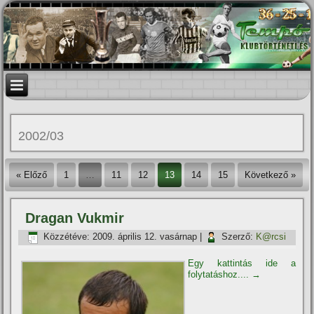
2002/03
« Előző
1
…
11
12
13
14
15
Következő »
Dragan Vukmir
Közzétéve:
2009. április 12. vasárnap
|
Szerző:
K@rcsi
Egy kattintás ide a
folytatáshoz....
→