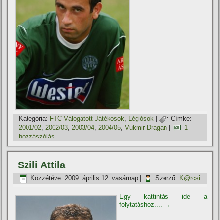
Kategória:
FTC Válogatott Játékosok
,
Légiósok
|
Címke:
2001/02
,
2002/03
,
2003/04
,
2004/05
,
Vukmir Dragan
|
1
hozzászólás
Szili Attila
Közzétéve:
2009. április 12. vasárnap
|
Szerző:
K@rcsi
Egy kattintás ide a
folytatáshoz....
→