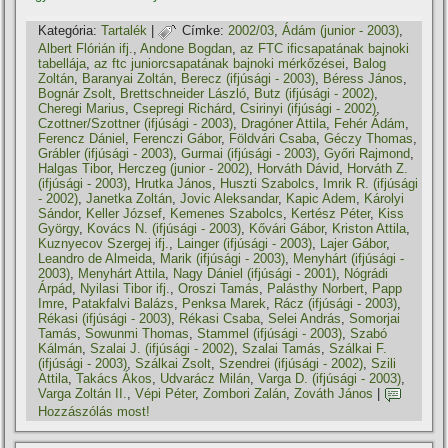
Kategória:
Tartalék
|
Címke:
2002/03
,
Ádám (junior - 2003)
,
Albert Flórián ifj.
,
Andone Bogdan
,
az FTC ificsapatának bajnoki
tabellája
,
az ftc juniorcsapatának bajnoki mérkőzései
,
Balog
Zoltán
,
Baranyai Zoltán
,
Berecz (ifjúsági - 2003)
,
Béress János
,
Bognár Zsolt
,
Brettschneider László
,
Butz (ifjúsági - 2002)
,
Cheregi Marius
,
Csepregi Richárd
,
Csirinyi (ifjúsági - 2002)
,
Czottner/Szottner (ifjúsági - 2003)
,
Dragóner Attila
,
Fehér Ádám
,
Ferencz Dániel
,
Ferenczi Gábor
,
Földvári Csaba
,
Géczy Thomas
,
Grábler (ifjúsági - 2003)
,
Gurmai (ifjúsági - 2003)
,
Győri Rajmond
,
Halgas Tibor
,
Herczeg (junior - 2002)
,
Horváth Dávid
,
Horváth Z.
(ifjúsági - 2003)
,
Hrutka János
,
Huszti Szabolcs
,
Imrik R. (ifjúsági
- 2002)
,
Janetka Zoltán
,
Jovic Aleksandar
,
Kapic Adem
,
Károlyi
Sándor
,
Keller József
,
Kemenes Szabolcs
,
Kertész Péter
,
Kiss
György
,
Kovács N. (ifjúsági - 2003)
,
Kővári Gábor
,
Kriston Attila
,
Kuznyecov Szergej ifj.
,
Lainger (ifjúsági - 2003)
,
Lajer Gábor
,
Leandro de Almeida
,
Marik (ifjúsági - 2003)
,
Menyhárt (ifjúsági -
2003)
,
Menyhárt Attila
,
Nagy Dániel (ifjúsági - 2001)
,
Nógrádi
Árpád
,
Nyilasi Tibor ifj.
,
Oroszi Tamás
,
Palásthy Norbert
,
Papp
Imre
,
Patakfalvi Balázs
,
Penksa Marek
,
Rácz (ifjúsági - 2003)
,
Rékasi (ifjúsági - 2003)
,
Rékasi Csaba
,
Selei András
,
Somorjai
Tamás
,
Sowunmi Thomas
,
Stammel (ifjúsági - 2003)
,
Szabó
Kálmán
,
Szalai J. (ifjúsági - 2002)
,
Szalai Tamás
,
Szálkai F.
(ifjúsági - 2003)
,
Szálkai Zsolt
,
Szendrei (ifjúsági - 2002)
,
Szili
Attila
,
Takács Ákos
,
Udvarácz Milán
,
Varga D. (ifjúsági - 2003)
,
Varga Zoltán II.
,
Vépi Péter
,
Zombori Zalán
,
Zováth János
|
Hozzászólás most!