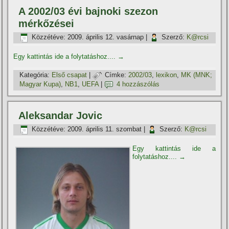
A 2002/03 évi bajnoki szezon
mérkőzései
Közzétéve:
2009. április 12. vasárnap
|
Szerző:
K@rcsi
Egy kattintás ide a folytatáshoz....
→
Kategória:
Első csapat
|
Címke:
2002/03
,
lexikon
,
MK (MNK;
Magyar Kupa)
,
NB1
,
UEFA
|
4 hozzászólás
Aleksandar Jovic
Közzétéve:
2009. április 11. szombat
|
Szerző:
K@rcsi
Egy kattintás ide a
folytatáshoz....
→