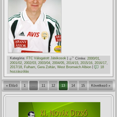
Kategória:
FTC Válogatott Játékosok
|
Címke:
2000/01
,
2001/02
,
2002/03
,
2003/04
,
2004/05
,
2014/15
,
2015/16
,
2016/17
,
2017/18
,
Fulham
,
Gera Zoltán
,
West Bromwich Albion
|
18
hozzászólás
« Előző
1
…
11
12
13
14
15
Következő »