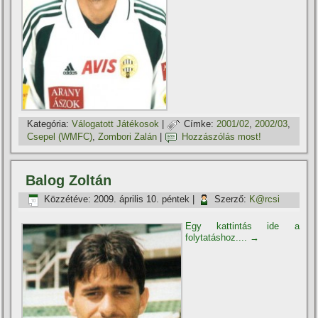
Kategória:
Válogatott Játékosok
|
Címke:
2001/02
,
2002/03
,
Csepel (WMFC)
,
Zombori Zalán
|
Hozzászólás most!
Balog Zoltán
Közzétéve:
2009. április 10. péntek
|
Szerző:
K@rcsi
Egy kattintás ide a
folytatáshoz....
→