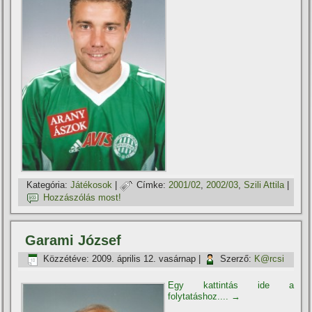
Kategória:
Játékosok
|
Címke:
2001/02
,
2002/03
,
Szili Attila
|
Hozzászólás most!
Garami József
Közzétéve:
2009. április 12. vasárnap
|
Szerző:
K@rcsi
Egy kattintás ide a
folytatáshoz....
→