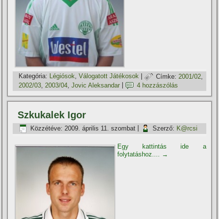
Kategória:
Légiósok
,
Válogatott Játékosok
|
Címke:
2001/02
,
2002/03
,
2003/04
,
Jovic Aleksandar
|
4 hozzászólás
Szkukalek Igor
Közzétéve:
2009. április 11. szombat
|
Szerző:
K@rcsi
Egy kattintás ide a
folytatáshoz....
→