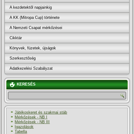
A kezdetektől napjainkig
A KK (Mitropa Cup) története
A Nemzeti Csapat mérkőzései
Cikktár
Könyvek, füzetek, újságok
Szerkesztőség
Adatkezelési Szabályzat
KERESÉS
Játékoskeret és szakmai stáb
Mérkőzések - NB I
Mérkőzések - NB III
Igazolások
Tabella