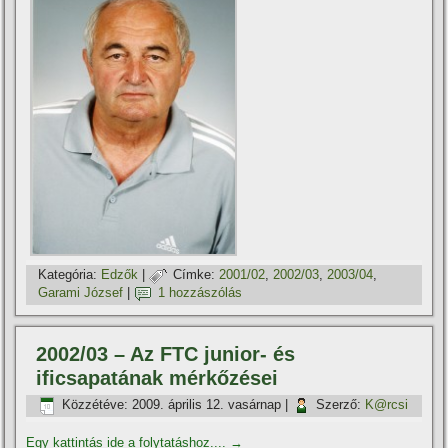
Kategória:
Edzők
|
Címke:
2001/02
,
2002/03
,
2003/04
,
Garami József
|
1 hozzászólás
2002/03 – Az FTC junior- és
ificsapatának mérkőzései
Közzétéve:
2009. április 12. vasárnap
|
Szerző:
K@rcsi
Egy kattintás ide a folytatáshoz....
→