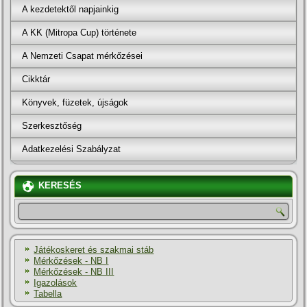
A kezdetektől napjainkig
A KK (Mitropa Cup) története
A Nemzeti Csapat mérkőzései
Cikktár
Könyvek, füzetek, újságok
Szerkesztőség
Adatkezelési Szabályzat
KERESÉS
Játékoskeret és szakmai stáb
Mérkőzések - NB I
Mérkőzések - NB III
Igazolások
Tabella