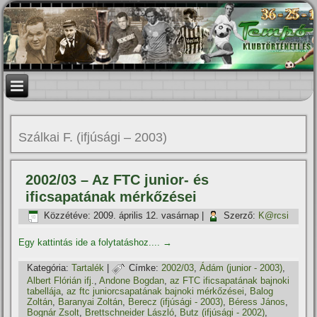
Szálkai F. (ifjúsági – 2003)
2002/03 – Az FTC junior- és
ificsapatának mérkőzései
Közzétéve:
2009. április 12. vasárnap
|
Szerző:
K@rcsi
Egy kattintás ide a folytatáshoz....
→
Kategória:
Tartalék
|
Címke:
2002/03
,
Ádám (junior - 2003)
,
Albert Flórián ifj.
,
Andone Bogdan
,
az FTC ificsapatának bajnoki
tabellája
,
az ftc juniorcsapatának bajnoki mérkőzései
,
Balog
Zoltán
,
Baranyai Zoltán
,
Berecz (ifjúsági - 2003)
,
Béress János
,
Bognár Zsolt
,
Brettschneider László
,
Butz (ifjúsági - 2002)
,