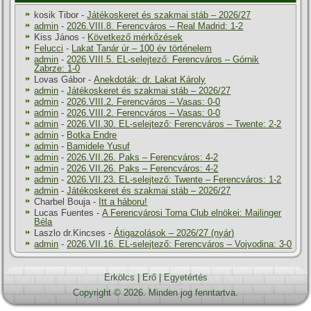
kosik Tibor
-
Játékoskeret és szakmai stáb – 2026/27
admin
-
2026.VIII.8. Ferencváros – Real Madrid: 1-2
Kiss János
-
Következő mérkőzések
Felucci
-
Lakat Tanár úr – 100 év történelem
admin
-
2026.VIII.5. EL-selejtező: Ferencváros – Górnik
Zabrze: 1-0
Lovas Gábor
-
Anekdoták: dr. Lakat Károly
admin
-
Játékoskeret és szakmai stáb – 2026/27
admin
-
2026.VIII.2. Ferencváros – Vasas: 0-0
admin
-
2026.VIII.2. Ferencváros – Vasas: 0-0
admin
-
2026.VII.30. EL-selejtező: Ferencváros – Twente: 2-2
admin
-
Botka Endre
admin
-
Bamidele Yusuf
admin
-
2026.VII.26. Paks – Ferencváros: 4-2
admin
-
2026.VII.26. Paks – Ferencváros: 4-2
admin
-
2026.VII.23. EL-selejtező: Twente – Ferencváros: 1-2
admin
-
Játékoskeret és szakmai stáb – 2026/27
Charbel Bouja
-
Itt a háboru!
Lucas Fuentes
-
A Ferencvárosi Torna Club elnökei: Mailinger
Béla
Laszlo dr.Kincses
-
Átigazolások – 2026/27 (nyár)
admin
-
2026.VII.16. EL-selejtező: Ferencváros – Vojvodina: 3-0
Erkölcs
|
Erő
|
Egyetértés
Copyright © 2026. Minden jog fenntartva.