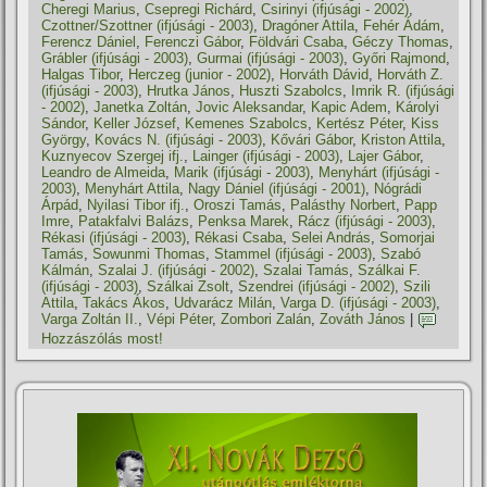
Cheregi Marius
,
Csepregi Richárd
,
Csirinyi (ifjúsági - 2002)
,
Czottner/Szottner (ifjúsági - 2003)
,
Dragóner Attila
,
Fehér Ádám
,
Ferencz Dániel
,
Ferenczi Gábor
,
Földvári Csaba
,
Géczy Thomas
,
Grábler (ifjúsági - 2003)
,
Gurmai (ifjúsági - 2003)
,
Győri Rajmond
,
Halgas Tibor
,
Herczeg (junior - 2002)
,
Horváth Dávid
,
Horváth Z.
(ifjúsági - 2003)
,
Hrutka János
,
Huszti Szabolcs
,
Imrik R. (ifjúsági
- 2002)
,
Janetka Zoltán
,
Jovic Aleksandar
,
Kapic Adem
,
Károlyi
Sándor
,
Keller József
,
Kemenes Szabolcs
,
Kertész Péter
,
Kiss
György
,
Kovács N. (ifjúsági - 2003)
,
Kővári Gábor
,
Kriston Attila
,
Kuznyecov Szergej ifj.
,
Lainger (ifjúsági - 2003)
,
Lajer Gábor
,
Leandro de Almeida
,
Marik (ifjúsági - 2003)
,
Menyhárt (ifjúsági -
2003)
,
Menyhárt Attila
,
Nagy Dániel (ifjúsági - 2001)
,
Nógrádi
Árpád
,
Nyilasi Tibor ifj.
,
Oroszi Tamás
,
Palásthy Norbert
,
Papp
Imre
,
Patakfalvi Balázs
,
Penksa Marek
,
Rácz (ifjúsági - 2003)
,
Rékasi (ifjúsági - 2003)
,
Rékasi Csaba
,
Selei András
,
Somorjai
Tamás
,
Sowunmi Thomas
,
Stammel (ifjúsági - 2003)
,
Szabó
Kálmán
,
Szalai J. (ifjúsági - 2002)
,
Szalai Tamás
,
Szálkai F.
(ifjúsági - 2003)
,
Szálkai Zsolt
,
Szendrei (ifjúsági - 2002)
,
Szili
Attila
,
Takács Ákos
,
Udvarácz Milán
,
Varga D. (ifjúsági - 2003)
,
Varga Zoltán II.
,
Vépi Péter
,
Zombori Zalán
,
Zováth János
|
Hozzászólás most!