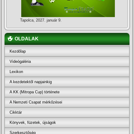
Tapolca, 2027. január 9.
OLDALAK
Kezdőlap
Videógaléria
Lexikon
A kezdetektől napjainkig
A KK (Mitropa Cup) története
A Nemzeti Csapat mérkőzései
Cikktár
Könyvek, füzetek, újságok
Szerkesztőség