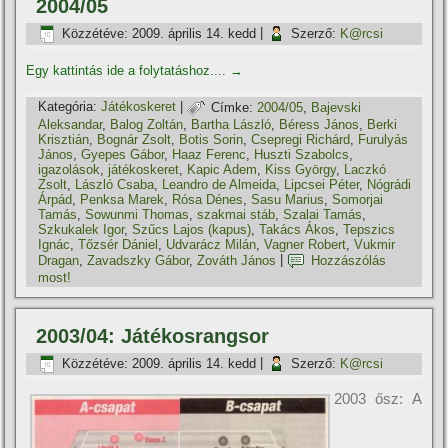
2004/05
Közzétéve:
2009. április 14. kedd
|
Szerző:
K@rcsi
Egy kattintás ide a folytatáshoz....
→
Kategória:
Játékoskeret
|
Címke:
2004/05
,
Bajevski
Aleksandar
,
Balog Zoltán
,
Bartha László
,
Béress János
,
Berki
Krisztián
,
Bognár Zsolt
,
Botis Sorin
,
Csepregi Richárd
,
Furulyás
János
,
Gyepes Gábor
,
Haaz Ferenc
,
Huszti Szabolcs
,
igazolások
,
játékoskeret
,
Kapic Adem
,
Kiss György
,
Laczkó
Zsolt
,
László Csaba
,
Leandro de Almeida
,
Lipcsei Péter
,
Nógrádi
Árpád
,
Penksa Marek
,
Rósa Dénes
,
Sasu Marius
,
Somorjai
Tamás
,
Sowunmi Thomas
,
szakmai stáb
,
Szalai Tamás
,
Szkukalek Igor
,
Szűcs Lajos (kapus)
,
Takács Ákos
,
Tepszics
Ignác
,
Tőzsér Dániel
,
Udvarácz Milán
,
Vagner Robert
,
Vukmir
Dragan
,
Zavadszky Gábor
,
Zováth János
|
Hozzászólás
most!
2003/04: Játékosrangsor
Közzétéve:
2009. április 14. kedd
|
Szerző:
K@rcsi
2003 ősz: A