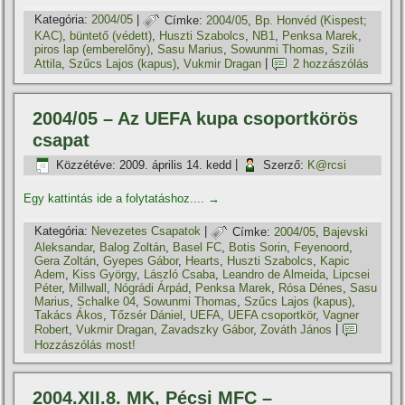
Kategória:
2004/05
|
Címke:
2004/05
,
Bp. Honvéd (Kispest;
KAC)
,
büntető (védett)
,
Huszti Szabolcs
,
NB1
,
Penksa Marek
,
piros lap (emberelőny)
,
Sasu Marius
,
Sowunmi Thomas
,
Szili
Attila
,
Szűcs Lajos (kapus)
,
Vukmir Dragan
|
2 hozzászólás
2004/05 – Az UEFA kupa csoportkörös
csapat
Közzétéve:
2009. április 14. kedd
|
Szerző:
K@rcsi
Egy kattintás ide a folytatáshoz....
→
Kategória:
Nevezetes Csapatok
|
Címke:
2004/05
,
Bajevski
Aleksandar
,
Balog Zoltán
,
Basel FC
,
Botis Sorin
,
Feyenoord
,
Gera Zoltán
,
Gyepes Gábor
,
Hearts
,
Huszti Szabolcs
,
Kapic
Adem
,
Kiss György
,
László Csaba
,
Leandro de Almeida
,
Lipcsei
Péter
,
Millwall
,
Nógrádi Árpád
,
Penksa Marek
,
Rósa Dénes
,
Sasu
Marius
,
Schalke 04
,
Sowunmi Thomas
,
Szűcs Lajos (kapus)
,
Takács Ákos
,
Tőzsér Dániel
,
UEFA
,
UEFA csoportkör
,
Vagner
Robert
,
Vukmir Dragan
,
Zavadszky Gábor
,
Zováth János
|
Hozzászólás most!
2004.XII.8. MK, Pécsi MFC –