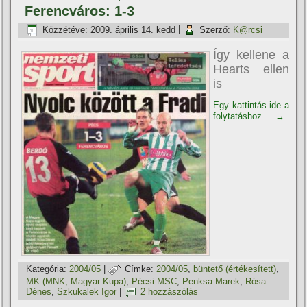
Ferencváros: 1-3
Közzétéve:
2009. április 14. kedd
|
Szerző:
K@rcsi
Így kellene a
Hearts ellen
is
Egy kattintás ide a
folytatáshoz....
→
Kategória:
2004/05
|
Címke:
2004/05
,
büntető (értékesí­tett)
,
MK (MNK; Magyar Kupa)
,
Pécsi MSC
,
Penksa Marek
,
Rósa
Dénes
,
Szkukalek Igor
|
2 hozzászólás