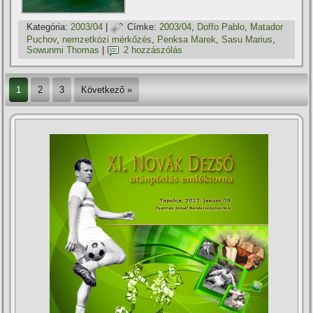
Kategória:
2003/04
|
Címke:
2003/04
,
Doffo Pablo
,
Matador
Puchov
,
nemzetközi mérkőzés
,
Penksa Marek
,
Sasu Marius
,
Sowunmi Thomas
|
2 hozzászólás
1
2
3
Következő »