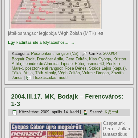
játékosrangsor legjobbja Végh Zoltán (MTK) lett
Egy kattintás ide a folytatáshoz....
→
Kategória:
Posztonkénti rangsor (NS)
|
Címke:
2003/04
,
Bognár Zsolt
,
Dragóner Attila
,
Gera Zoltán
,
Kiss György
,
Kriston
Attila
,
Leandro de Almeida
,
Lipcsei Péter
,
nsmiss60
,
Penksa
Marek
,
posztonkénti rangsor
,
Rósa Dénes
,
Szűcs Lajos (kapus)
,
Tököli Attila
,
Tóth Mihály
,
Végh Zoltán
,
Vukmir Dragan
,
Zováth
János
|
Hozzászólás most!
2004.III.17. MK, Bodajk – Ferencváros:
1-3
Közzétéve:
2009. április 14. kedd
|
Szerző:
K@rcsi
Csapatunk
Gera Zoltán
fantasztikus