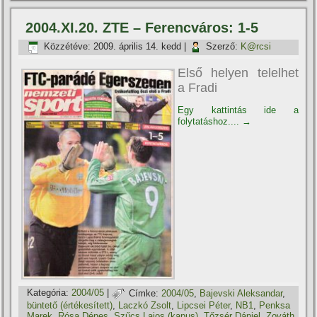
2004.XI.20. ZTE – Ferencváros: 1-5
Közzétéve:
2009. április 14. kedd
|
Szerző:
K@rcsi
Első helyen telelhet
a Fradi
Egy kattintás ide a
folytatáshoz....
→
Kategória:
2004/05
|
Címke:
2004/05
,
Bajevski Aleksandar
,
büntető (értékesí­tett)
,
Laczkó Zsolt
,
Lipcsei Péter
,
NB1
,
Penksa
Marek
,
Rósa Dénes
,
Szűcs Lajos (kapus)
,
Tőzsér Dániel
,
Zováth