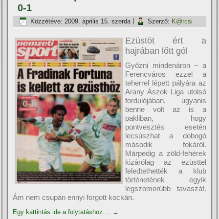
0-1
Közzétéve:
2009. április 15. szerda
|
Szerző:
K@rcsi
Ezüstöt ért a
hajrában lőtt gól
Győzni mindenáron – a
Ferencváros ezzel a
teherrel lépett pályára az
Arany Ászok Liga utolsó
fordulójában, ugyanis
benne volt az is a
pakliban, hogy
pontvesztés esetén
lecsúszhat a dobogó
második fokáról.
Márpedig a zöld-fehérek
kizárólag az ezüsttel
feledtethették a klub
történetének egyik
legszomorúbb tavaszát.
Ám nem csupán ennyi forgott kockán.
Egy kattintás ide a folytatáshoz....
→