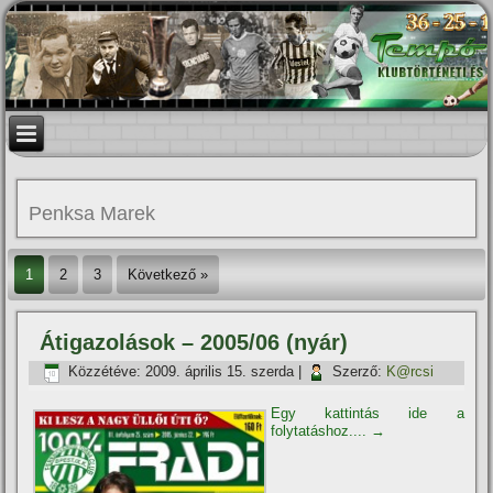
Penksa Marek
1
2
3
Következő »
Átigazolások – 2005/06 (nyár)
Közzétéve:
2009. április 15. szerda
|
Szerző:
K@rcsi
Egy kattintás ide a
folytatáshoz....
→