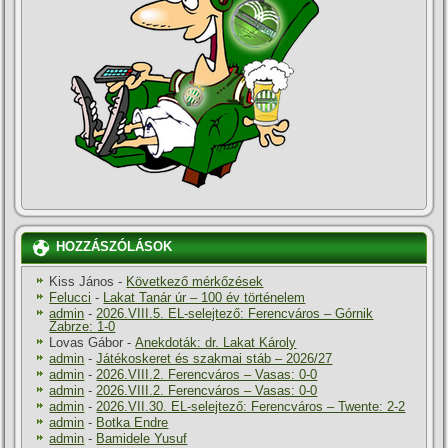
HOZZÁSZÓLÁSOK
Kiss János
-
Következő mérkőzések
Felucci
-
Lakat Tanár úr – 100 év történelem
admin
-
2026.VIII.5. EL-selejtező: Ferencváros – Górnik
Zabrze: 1-0
Lovas Gábor
-
Anekdoták: dr. Lakat Károly
admin
-
Játékoskeret és szakmai stáb – 2026/27
admin
-
2026.VIII.2. Ferencváros – Vasas: 0-0
admin
-
2026.VIII.2. Ferencváros – Vasas: 0-0
admin
-
2026.VII.30. EL-selejtező: Ferencváros – Twente: 2-2
admin
-
Botka Endre
admin
-
Bamidele Yusuf