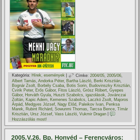
Kategória:
Hí­rek, események
|
Címke:
2004/05
,
2005/06
,
Albert Tamás
,
Andorka Péter
,
Bartha László
,
Berki Krisztián
,
Bognár Zsolt
,
Borbély Csaba
,
Botis Sorin
,
Budovinszky Krisztián
,
Cvirik Peter
,
Erős Gábor
,
Fitos László
,
Grósz Róbert
,
Gyepes
Gábor
,
Horváth Gyula
,
Huszti Szabolcs
,
igazolások
,
Jovánczai
Zoltán
,
Kapic Adem
,
Kemenes Szabolcs
,
Laczkó Zsolt
,
Majoros
Árpád
,
Medgyes József
,
Nagy Előd
,
Paleikov Ivan
,
Penksa
Marek
,
Rubint Richárd
,
Sowunmi Thomas
,
Tarcsa Bence
,
Tí­már
Krisztián
,
Ursz József
,
Vass László
,
Vukmir Dragan
|
Hozzászólás most!
2005.V.26. Bp. Honvéd – Ferencváros: