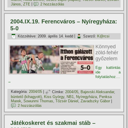
János
,
ZTE
|
2 hozzászólás
2004.IX.19. Ferencváros – Nyí­regyháza:
5-0
Közzétéve:
2009. április 14. kedd
|
Szerző:
K@rcsi
Könnyed
zöld-fehér
győzelem
Egy kattintás
ide a
folytatáshoz....
→
Kategória:
2004/05
|
Címke:
2004/05
,
Bajevski Aleksandar
,
büntető (kihagyott)
,
Kiss György
,
NB1
,
Nyí­regyháza
,
Penksa
Marek
,
Sowunmi Thomas
,
Tőzsér Dániel
,
Zavadszky Gábor
|
2 hozzászólás
Játékoskeret és szakmai stáb –