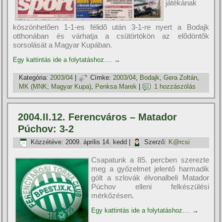
játékának
köszönhetõen 1-1-es félidõ után 3-1-re nyert a Bodajk
otthonában és várhatja a csütörtökön az elõdöntõk
sorsolását a Magyar Kupában.
Egy kattintás ide a folytatáshoz....
→
Kategória:
2003/04
|
Címke:
2003/04
,
Bodajk
,
Gera Zoltán
,
MK (MNK; Magyar Kupa)
,
Penksa Marek
|
1 hozzászólás
2004.II.12. Ferencváros – Matador
Púchov: 3-2
Közzétéve:
2009. április 14. kedd
|
Szerző:
K@rcsi
Csapatunk a 85. percben szerezte
meg a győzelmet jelentő harmadik
gólt a szlovák élvonalbeli Matador
Púchov elleni felkészülési
mérkőzésen.
Egy kattintás ide a folytatáshoz....
→