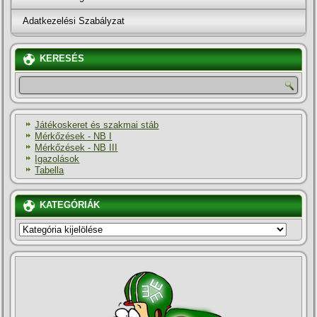
Adatkezelési Szabályzat
KERESÉS
Játékoskeret és szakmai stáb
Mérkőzések - NB I
Mérkőzések - NB III
Igazolások
Tabella
KATEGÓRIÁK
KATEGÓRIÁK