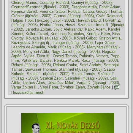
Cheregi Marius
,
Csepregi Richárd
,
Csirinyi (ifjúsági - 2002)
,
Czottner/Szottner (ifjúsági - 2003)
,
Dragóner Attila
,
Fehér Ádám
,
Ferencz Dániel
,
Ferenczi Gábor
,
Földvári Csaba
,
Géczy Thomas
,
Grábler (ifjúsági - 2003)
,
Gurmai (ifjúsági - 2003)
,
Győri Rajmond
,
Halgas Tibor
,
Herczeg (junior - 2002)
,
Horváth Dávid
,
Horváth Z.
(ifjúsági - 2003)
,
Hrutka János
,
Huszti Szabolcs
,
Imrik R. (ifjúsági
- 2002)
,
Janetka Zoltán
,
Jovic Aleksandar
,
Kapic Adem
,
Károlyi
Sándor
,
Keller József
,
Kemenes Szabolcs
,
Kertész Péter
,
Kiss
György
,
Kovács N. (ifjúsági - 2003)
,
Kővári Gábor
,
Kriston Attila
,
Kuznyecov Szergej ifj.
,
Lainger (ifjúsági - 2003)
,
Lajer Gábor
,
Leandro de Almeida
,
Marik (ifjúsági - 2003)
,
Menyhárt (ifjúsági -
2003)
,
Menyhárt Attila
,
Nagy Dániel (ifjúsági - 2001)
,
Nógrádi
Árpád
,
Nyilasi Tibor ifj.
,
Oroszi Tamás
,
Palásthy Norbert
,
Papp
Imre
,
Patakfalvi Balázs
,
Penksa Marek
,
Rácz (ifjúsági - 2003)
,
Rékasi (ifjúsági - 2003)
,
Rékasi Csaba
,
Selei András
,
Somorjai
Tamás
,
Sowunmi Thomas
,
Stammel (ifjúsági - 2003)
,
Szabó
Kálmán
,
Szalai J. (ifjúsági - 2002)
,
Szalai Tamás
,
Szálkai F.
(ifjúsági - 2003)
,
Szálkai Zsolt
,
Szendrei (ifjúsági - 2002)
,
Szili
Attila
,
Takács Ákos
,
Udvarácz Milán
,
Varga D. (ifjúsági - 2003)
,
Varga Zoltán II.
,
Vépi Péter
,
Zombori Zalán
,
Zováth János
|
Hozzászólás most!