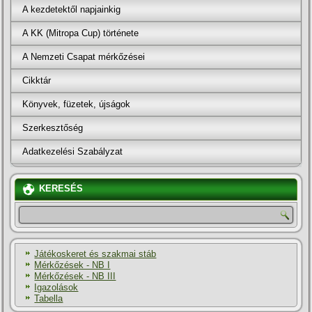
A kezdetektől napjainkig
A KK (Mitropa Cup) története
A Nemzeti Csapat mérkőzései
Cikktár
Könyvek, füzetek, újságok
Szerkesztőség
Adatkezelési Szabályzat
KERESÉS
Játékoskeret és szakmai stáb
Mérkőzések - NB I
Mérkőzések - NB III
Igazolások
Tabella