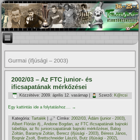
Gurmai (ifjúsági – 2003)
2002/03 – Az FTC junior- és
ificsapatának mérkőzései
Közzétéve:
2009. április 12. vasárnap
|
Szerző:
K@rcsi
Egy kattintás ide a folytatáshoz....
→
Kategória:
Tartalék
|
Címke:
2002/03
,
Ádám (junior - 2003)
,
Albert Flórián ifj.
,
Andone Bogdan
,
az FTC ificsapatának bajnoki
tabellája
,
az ftc juniorcsapatának bajnoki mérkőzései
,
Balog
Zoltán
,
Baranyai Zoltán
,
Berecz (ifjúsági - 2003)
,
Béress János
,
Bognár Zsolt
,
Brettschneider László
,
Butz (ifjúsági - 2002)
,