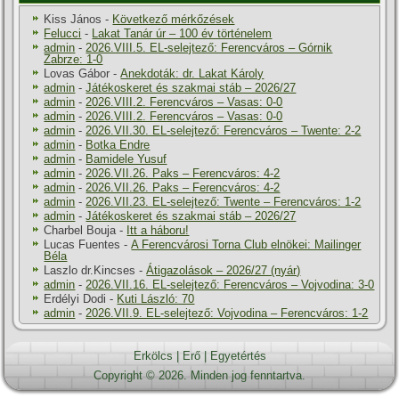
Kiss János
-
Következő mérkőzések
Felucci
-
Lakat Tanár úr – 100 év történelem
admin
-
2026.VIII.5. EL-selejtező: Ferencváros – Górnik
Zabrze: 1-0
Lovas Gábor
-
Anekdoták: dr. Lakat Károly
admin
-
Játékoskeret és szakmai stáb – 2026/27
admin
-
2026.VIII.2. Ferencváros – Vasas: 0-0
admin
-
2026.VIII.2. Ferencváros – Vasas: 0-0
admin
-
2026.VII.30. EL-selejtező: Ferencváros – Twente: 2-2
admin
-
Botka Endre
admin
-
Bamidele Yusuf
admin
-
2026.VII.26. Paks – Ferencváros: 4-2
admin
-
2026.VII.26. Paks – Ferencváros: 4-2
admin
-
2026.VII.23. EL-selejtező: Twente – Ferencváros: 1-2
admin
-
Játékoskeret és szakmai stáb – 2026/27
Charbel Bouja
-
Itt a háboru!
Lucas Fuentes
-
A Ferencvárosi Torna Club elnökei: Mailinger
Béla
Laszlo dr.Kincses
-
Átigazolások – 2026/27 (nyár)
admin
-
2026.VII.16. EL-selejtező: Ferencváros – Vojvodina: 3-0
Erdélyi Dodi
-
Kuti László: 70
admin
-
2026.VII.9. EL-selejtező: Vojvodina – Ferencváros: 1-2
Erkölcs
|
Erő
|
Egyetértés
Copyright © 2026. Minden jog fenntartva.