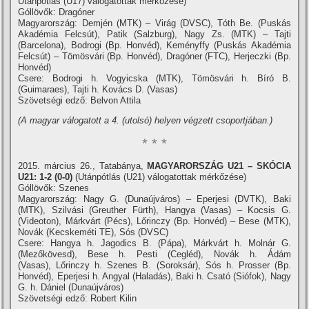
Utánpótlás (U17) válogatottak mérkőzése)
Góllövők: Dragóner
Magyarország: Demjén (MTK) – Virág (DVSC), Tóth Be. (Puskás
Akadémia Felcsút), Patik (Salzburg), Nagy Zs. (MTK) – Tajti
(Barcelona), Bodrogi (Bp. Honvéd), Keményffy (Puskás Akadémia
Felcsút) – Tömösvári (Bp. Honvéd), Dragóner (FTC), Herjeczki (Bp.
Honvéd)
Csere: Bodrogi h. Vogyicska (MTK), Tömösvári h. Bí­ró B.
(Guimaraes), Tajti h. Kovács D. (Vasas)
Szövetségi edző: Belvon Attila
(A magyar válogatott a 4. (utolsó) helyen végzett csoportjában.)
* * *
2015. március 26., Tatabánya,
MAGYARORSZÁG U21 – SKÓCIA
U21: 1-2 (0-0)
(Utánpótlás (U21) válogatottak mérkőzése)
Góllövők: Szenes
Magyarország: Nagy G. (Dunaújváros) – Eperjesi (DVTK), Baki
(MTK), Szilvási (Greuther Fürth), Hangya (Vasas) – Kocsis G.
(Videoton), Márkvárt (Pécs), Lőrinczy (Bp. Honvéd) – Bese (MTK),
Novák (Kecskeméti TE), Sós (DVSC)
Csere: Hangya h. Jagodics B. (Pápa), Márkvárt h. Molnár G.
(Mezőkövesd), Bese h. Pesti (Cegléd), Novák h. Ádám
(Vasas), Lőrinczy h. Szenes B. (Soroksár), Sós h. Prosser (Bp.
Honvéd), Eperjesi h. Angyal (Haladás), Baki h. Csató (Siófok), Nagy
G. h. Dániel (Dunaújváros)
Szövetségi edző: Robert Kilin