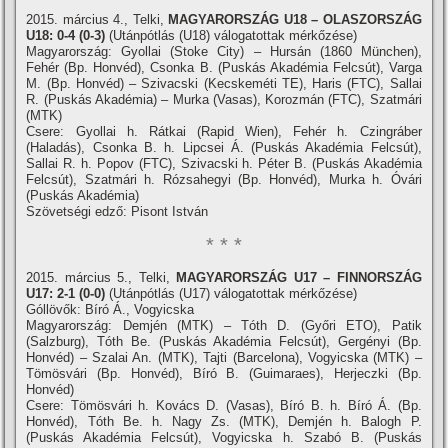
2015. március 4., Telki,
MAGYARORSZÁG U18 – OLASZORSZÁG
U18: 0-4 (0-3)
(Utánpótlás (U18) válogatottak mérkőzése)
Magyarország: Gyollai (Stoke City) – Hursán (1860 München),
Fehér (Bp. Honvéd), Csonka B. (Puskás Akadémia Felcsút), Varga
M. (Bp. Honvéd) – Szivacski (Kecskeméti TE), Haris (FTC), Sallai
R. (Puskás Akadémia) – Murka (Vasas), Korozmán (FTC), Szatmári
(MTK)
Csere: Gyollai h. Rátkai (Rapid Wien), Fehér h. Czingráber
(Haladás), Csonka B. h. Lipcsei Á. (Puskás Akadémia Felcsút),
Sallai R. h. Popov (FTC), Szivacski h. Péter B. (Puskás Akadémia
Felcsút), Szatmári h. Rózsahegyi (Bp. Honvéd), Murka h. Óvári
(Puskás Akadémia)
Szövetségi edző: Pisont István
* * *
2015. március 5., Telki,
MAGYARORSZÁG U17 – FINNORSZÁG
U17: 2-1 (0-0)
(Utánpótlás (U17) válogatottak mérkőzése)
Góllövők: Bí­ró Á., Vogyicska
Magyarország: Demjén (MTK) – Tóth D. (Győri ETO), Patik
(Salzburg), Tóth Be. (Puskás Akadémia Felcsút), Gergényi (Bp.
Honvéd) – Szalai An. (MTK), Tajti (Barcelona), Vogyicska (MTK) –
Tömösvári (Bp. Honvéd), Bí­ró B. (Guimaraes), Herjeczki (Bp.
Honvéd)
Csere: Tömösvári h. Kovács D. (Vasas), Bí­ró B. h. Bí­ró Á. (Bp.
Honvéd), Tóth Be. h. Nagy Zs. (MTK), Demjén h. Balogh P.
(Puskás Akadémia Felcsút), Vogyicska h. Szabó B. (Puskás