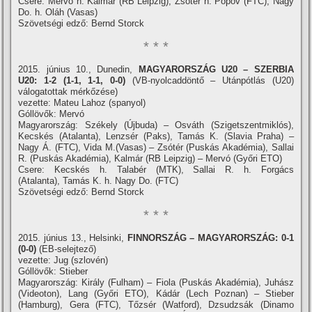
Csere: Mervó h. Kalmár (RB Leipzig), Zsótér h. Popov (FTC), Nagy
Do. h. Oláh (Vasas)
Szövetségi edző: Bernd Storck
* * *
2015. június 10., Dunedin,
MAGYARORSZÁG U20 – SZERBIA
U20: 1-2 (1-1, 1-1, 0-0)
(VB-nyolcaddöntő – Utánpótlás (U20)
válogatottak mérkőzése)
vezette: Mateu Lahoz (spanyol)
Góllövők: Mervó
Magyarország: Székely (Újbuda) – Osváth (Szigetszentmiklós),
Kecskés (Atalanta), Lenzsér (Paks), Tamás K. (Slavia Praha) –
Nagy Á. (FTC), Vida M.(Vasas) – Zsótér (Puskás Akadémia), Sallai
R. (Puskás Akadémia), Kalmár (RB Leipzig) – Mervó (Győri ETO)
Csere: Kecskés h. Talabér (MTK), Sallai R. h. Forgács
(Atalanta), Tamás K. h. Nagy Do. (FTC)
Szövetségi edző: Bernd Storck
* * *
2015. június 13., Helsinki,
FINNORSZÁG – MAGYARORSZÁG: 0-1
(0-0)
(EB-selejtező)
vezette: Jug (szlovén)
Góllövők: Stieber
Magyarország: Király (Fulham) – Fiola (Puskás Akadémia), Juhász
(Videoton), Lang (Győri ETO), Kádár (Lech Poznan) – Stieber
(Hamburg), Gera (FTC), Tőzsér (Watford), Dzsudzsák (Dinamo