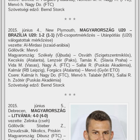
Mervó h. Nagy Do. (FTC)
Szövetségi edző: Bernd Storck
* * *
2015. június 4., New Plymouth,
MAGYARORSZÁG U20 –
BRAZÍLIA U20: 1-2 (1-1)
(VB-csoportmérkőzés – Utánpótlás (U20)
válogatottak mérkőzése)
vezette: Al-Mirdasi (szaúd-arábiai)
Góllövők: Mervó
Magyarország: Székely (Újbuda) – Osváth (Szigetszentmiklós),
Kecskés (Atalanta), Lenzsér (Paks), Tamás K. (Slavia Praha) –
Vida M. (Vasas), Nagy Á. (FTC) – Sallai R. (Puskás Akadémia),
Kalmár (RB Leipzig), Forgács (Atalanta) – Mervó (Győri ETO)
Csere: Kalmár h. Nagy Do. (FTC), Mervó h. Talabér (MTK), Sallai R.
h. Zsótér (Puskás Akadémia)
Szövetségi edző: Bernd Storck
* * *
2015. június 5.,
Debrecen,
MAGYARORSZÁG
– LITVÁNIA: 4-0 (4-0)
vezette: Zelinka (cseh)
Góllövők: Stieber Z.,
Dzsudzsák, Nikolics, Priskin
Magyarország: Dibusz (FTC) –