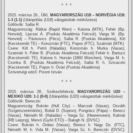
* * *
2015. március 26., Üllő,
MAGYARORSZÁG U18 – NORVÉGIA U18:
1-3 (1-1)
(Utánpótlás (U18) válogatottak mérkőzése)
Góllövők: Sallai R.
Magyarország: Rátkai (Rapid Wien) – Katona (MTK), Fehér (Bp.
Honvéd), Lipcsei Á. (Puskás Akadémia Felcsút), Varga M. (Bp.
Honvéd) – Pávkovics (Pécs), Sallai R. (Puskás Akadémia), Kitl
(Kecskeméti TE) – Korozmán (FTC), Popov (FTC), Szatmári (MTK)
Csere: Kitl h. Petró (Haladás), Korozmán h. Murka (Vasas),
Szatmári h. Péter B. (Puskás Akadémia Felcsút) Fehér h. Bartucz
(Kecskeméti TE), Katona h. Hursán (1860 München), Varga M. h.
Csonka B. (Puskás Akadémia Felcsút), Sallai R. h. Szivacski
(Kecskeméti TE), Popov h. Óvári (Puskás Akadémia)
Szövetségi edző: Pisont István
* * *
2015. március 28., Székesfehérvár,
MAGYARORSZÁG U20 –
MEXIKÓ U20: 1-1 (0-0)
(Utánpótlás (U20) válogatottak mérkőzése)
Góllövők: Bereczki
Magyarország: Bukrán (Hull City) – Marcsek (Vasas), Osváth
(Szigetszentmiklós), Bobál D. (Sopron), Pongrácz (Pápa) – Berecz
(Vasas), Németh M. (Haladás) – Varga Sz. (Heerenveen), Kalmár
(RB Leipzig), Mervó (Győri ETO) – Balogh N. (DVSC)
Csere: Bukrán h. Ordasi (Vasas), Berecz h. Nagy Do. (FTC),
Németh M. h. Vida M. (Vasas), Varga Sz. h. Bereczki (DVSC),