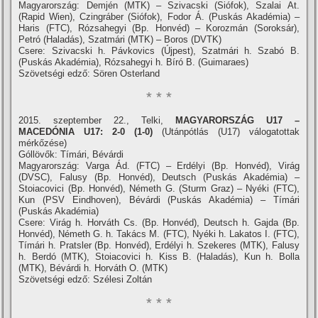
Magyarország: Demjén (MTK) – Szivacski (Siófok), Szalai At.
(Rapid Wien), Czingráber (Siófok), Fodor Á. (Puskás Akadémia) –
Haris (FTC), Rózsahegyi (Bp. Honvéd) – Korozmán (Soroksár),
Petró (Haladás), Szatmári (MTK) – Boros (DVTK)
Csere: Szivacski h. Pávkovics (Újpest), Szatmári h. Szabó B.
(Puskás Akadémia), Rózsahegyi h. Bí­ró B. (Guimaraes)
Szövetségi edző: Sören Osterland
* * *
2015. szeptember 22., Telki,
MAGYARORSZÁG U17 –
MACEDÓNIA U17: 2-0 (1-0)
(Utánpótlás (U17) válogatottak
mérkőzése)
Góllövők: Tí­mári, Bévárdi
Magyarország: Varga Ád. (FTC) – Erdélyi (Bp. Honvéd), Virág
(DVSC), Falusy (Bp. Honvéd), Deutsch (Puskás Akadémia) –
Stoiacovici (Bp. Honvéd), Németh G. (Sturm Graz) – Nyéki (FTC),
Kun (PSV Eindhoven), Bévárdi (Puskás Akadémia) – Tí­mári
(Puskás Akadémia)
Csere: Virág h. Horváth Cs. (Bp. Honvéd), Deutsch h. Gajda (Bp.
Honvéd), Németh G. h. Takács M. (FTC), Nyéki h. Lakatos I. (FTC),
Tí­mári h. Pratsler (Bp. Honvéd), Erdélyi h. Szekeres (MTK), Falusy
h. Berdó (MTK), Stoiacovici h. Kiss B. (Haladás), Kun h. Bolla
(MTK), Bévárdi h. Horváth O. (MTK)
Szövetségi edző: Szélesi Zoltán
* * *