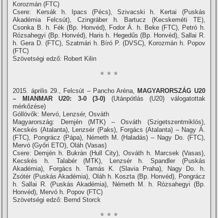
Korozmán (FTC)
Csere: Kersák h. Ipacs (Pécs), Szivacski h. Kertai (Puskás
Akadémia Felcsút), Czingráber h. Bartucz (Kecskeméti TE),
Csonka B. h. Fék (Bp. Honvéd), Fodor Á. h. Beke (FTC), Petró h.
Rózsahegyi (Bp. Honvéd), Haris h. Hegedűs (Bp. Honvéd), Sallai R.
h. Gera D. (FTC), Szatmári h. Bí­ró P. (DVSC), Korozmán h. Popov
(FTC)
Szövetségi edző: Robert Kilin
* * *
2015. április 29., Felcsút – Pancho Aréna,
MAGYARORSZÁG U20
– MIANMAR U20: 3-0 (3-0)
(Utánpótlás (U20) válogatottak
mérkőzése)
Góllövők: Mervó, Lenzsér, Osváth
Magyarország: Demjén (MTK) – Osváth (Szigetszentmiklós),
Kecskés (Atalanta), Lenzsér (Paks), Forgács (Atalanta) – Nagy Á.
(FTC), Pongrácz (Pápa), Németh M. (Haladás) – Nagy Do. (FTC),
Mervó (Győri ETO), Oláh (Vasas)
Csere: Demjén h. Bukrán (Hull City), Osváth h. Marcsek (Vasas),
Kecskés h. Talabér (MTK), Lenzsér h. Spandler (Puskás
Akadémia), Forgács h. Tamás K. (Slavia Praha), Nagy Do. h.
Zsótér (Puskás Akadémia), Oláh h. Koszta (Bp. Honvéd), Pongrácz
h. Sallai R. (Puskás Akadémia), Németh M. h. Rózsahegyi (Bp.
Honvéd), Mervó h. Popov (FTC)
Szövetségi edző: Bernd Storck
* * *