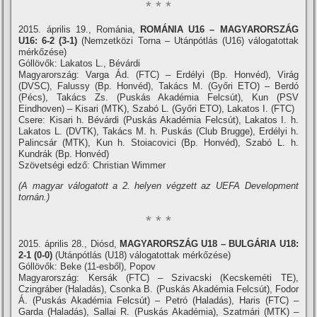
* * *
2015. április 19., Románia,
ROMÁNIA U16 – MAGYARORSZÁG
U16: 6-2 (3-1)
(Nemzetközi Torna – Utánpótlás (U16) válogatottak
mérkőzése)
Góllövők: Lakatos L., Bévárdi
Magyarország: Varga Ád. (FTC) – Erdélyi (Bp. Honvéd), Virág
(DVSC), Falussy (Bp. Honvéd), Takács M. (Győri ETO) – Berdó
(Pécs), Takács Zs. (Puskás Akadémia Felcsút), Kun (PSV
Eindhoven) – Kisari (MTK), Szabó L. (Győri ETO), Lakatos I. (FTC)
Csere: Kisari h. Bévárdi (Puskás Akadémia Felcsút), Lakatos I. h.
Lakatos L. (DVTK), Takács M. h. Puskás (Club Brugge), Erdélyi h.
Palincsár (MTK), Kun h. Stoiacovici (Bp. Honvéd), Szabó L. h.
Kundrák (Bp. Honvéd)
Szövetségi edző: Christian Wimmer
(A magyar válogatott a 2. helyen végzett az UEFA Development
tornán.)
* * *
2015. április 28., Diósd,
MAGYARORSZÁG U18 – BULGÁRIA U18:
2-1 (0-0)
(Utánpótlás (U18) válogatottak mérkőzése)
Góllövők: Beke (11-esből), Popov
Magyarország: Kersák (FTC) – Szivacski (Kecskeméti TE),
Czingráber (Haladás), Csonka B. (Puskás Akadémia Felcsút), Fodor
Á. (Puskás Akadémia Felcsút) – Petró (Haladás), Haris (FTC) –
Garda (Haladás), Sallai R. (Puskás Akadémia), Szatmári (MTK) –