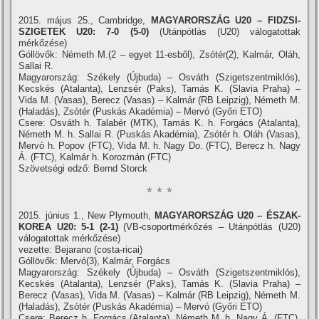
2015. május 25., Cambridge,
MAGYARORSZÁG U20 – FIDZSI-
SZIGETEK U20: 7-0 (5-0)
(Utánpótlás (U20) válogatottak
mérkőzése)
Góllövők: Németh M.(2 – egyet 11-esből), Zsótér(2), Kalmár, Oláh,
Sallai R.
Magyarország: Székely (Újbuda) – Osváth (Szigetszentmiklós),
Kecskés (Atalanta), Lenzsér (Paks), Tamás K. (Slavia Praha) –
Vida M. (Vasas), Berecz (Vasas) – Kalmár (RB Leipzig), Németh M.
(Haladás), Zsótér (Puskás Akadémia) – Mervó (Győri ETO)
Csere: Osváth h. Talabér (MTK), Tamás K. h. Forgács (Atalanta),
Németh M. h. Sallai R. (Puskás Akadémia), Zsótér h. Oláh (Vasas),
Mervó h. Popov (FTC), Vida M. h. Nagy Do. (FTC), Berecz h. Nagy
Á. (FTC), Kalmár h. Korozmán (FTC)
Szövetségi edző: Bernd Storck
* * *
2015. június 1., New Plymouth,
MAGYARORSZÁG U20 – ÉSZAK-
KOREA U20: 5-1 (2-1)
(VB-csoportmérkőzés – Utánpótlás (U20)
válogatottak mérkőzése)
vezette: Bejarano (costa-ricai)
Góllövők: Mervó(3), Kalmár, Forgács
Magyarország: Székely (Újbuda) – Osváth (Szigetszentmiklós),
Kecskés (Atalanta), Lenzsér (Paks), Tamás K. (Slavia Praha) –
Berecz (Vasas), Vida M. (Vasas) – Kalmár (RB Leipzig), Németh M.
(Haladás), Zsótér (Puskás Akadémia) – Mervó (Győri ETO)
Csere: Berecz h. Forgács (Atalanta), Németh M. h. Nagy Á. (FTC),