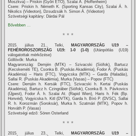
Moszkva) – Priskin (Győri ETO), Szalai Á. (Hoffenheim)
Csere: Priskin h. Németh K. (Sporting Kansas City), Szalai Á. h.
Nikolics (Videoton), Dzsudzsák h. Simon Á. (Videoton)
Szövetségi kapitány: Dárdai Pál
Bővebben …
* * *
2015. július 21., Telki,
MAGYARORSZÁG U19 –
FEHÉROROSZORSZÁG U19: 1-0 (1-0)
(Utánpótlás (U19)
válogatottak mérkőzése)
Góllövők: Murka
Magyarország: Demjén (MTK) – Szivacski (Siófok), Bartucz
(Kecskeméti TE), Csonka B. (Puskás Akadémia), Fodor Á. (Puskás
Akadémia) – Haris (FTC), Vogyicska (MTK) – Garda (Haladás),
Sallai R. (Puskás Akadémia), Murka (Vasas) – Popov (FTC)
Csere: Demjén h. Kersák (FTC), Szivacski h. Kertai (Puskás
Akadémia), Bartucz h. Czingráber (Siófok), Csonka B. h. Pávkovics
(Újpest), Fodor Á. h. Szalai At. (Rapid Wien), Haris h. Fék (Bp.
Honvéd), Vogyicska h. Kitl (DVTK), Garda h. Bí­ró P. (DVSC), Sallai
R. h. Korozmán (Soroksár), Murka h. Szatmári (MTK), Popov h.
Horváth P. (Vasas)
Szövetségi edző: Sören Osterland
* * *
2015. július 23., Telki,
MAGYARORSZÁG U19 –