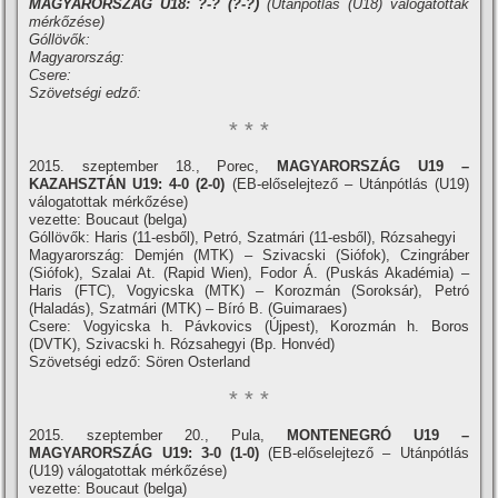
MAGYARORSZÁG U18: ?-? (?-?)
(Utánpótlás (U18) válogatottak
mérkőzése)
Góllövők:
Magyarország:
Csere:
Szövetségi edző:
* * *
2015. szeptember 18., Porec,
MAGYARORSZÁG U19 –
KAZAHSZTÁN U19: 4-0 (2-0)
(EB-előselejtező – Utánpótlás (U19)
válogatottak mérkőzése)
vezette: Boucaut (belga)
Góllövők: Haris (11-esből), Petró, Szatmári (11-esből), Rózsahegyi
Magyarország: Demjén (MTK) – Szivacski (Siófok), Czingráber
(Siófok), Szalai At. (Rapid Wien), Fodor Á. (Puskás Akadémia) –
Haris (FTC), Vogyicska (MTK) – Korozmán (Soroksár), Petró
(Haladás), Szatmári (MTK) – Bí­ró B. (Guimaraes)
Csere: Vogyicska h. Pávkovics (Újpest), Korozmán h. Boros
(DVTK), Szivacski h. Rózsahegyi (Bp. Honvéd)
Szövetségi edző: Sören Osterland
* * *
2015. szeptember 20., Pula,
MONTENEGRÓ U19 –
MAGYARORSZÁG U19: 3-0 (1-0)
(EB-előselejtező – Utánpótlás
(U19) válogatottak mérkőzése)
vezette: Boucaut (belga)