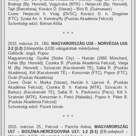
Bodrogi (Bp. Honvéd), Vogyicska (MTK) – Herjeczki (Bp. Honvéd),
Tajti (Barcelona), Kovács D. (Vasas) – Bí­ró B. (Guimaraes)
Csere: Herjeczki h. Virág (DVSC), Kovács D. h. Dragóner
(FTC), Szalai An. h. Keményffy (Puskás Akadémia Felcsút)
Szövetségi edző: Belvon Attila
* * *
2015. március 24., Üllő,
MAGYARORSZÁG U18 – NORVÉGIA U18:
2-2 (2-2)
(Utánpótlás (U18) válogatottak mérkőzése)
Góllövők: öngól, Popov
Magyarország: Gyollai (Stoke City) – Hursán (1860 München),
Fehér (Bp. Honvéd), Csonka B. (Puskás Akadémia Felcsút), Varga
M. (Bp. Honvéd) – Szivacski (Kecskeméti TE), Sallai R. (Puskás
Akadémia), Kitl (Kecskeméti TE) – Korozmán (FTC), Popov (FTC),
Óvári (Puskás Akadémia)
Csere: Óvári h. Murka (Vasas), Hursán h. Lipcsei Á. (Puskás
Akadémia Felcsút), Csonka B. h. Katona (MTK), Szivacski h.
Bartucz (Kecskeméti TE), Sallai R. h. Pávkovics (Pécs), Kitl h.
Szatmári (MTK), Korozmán h. Petró (Haladás), Popov h. Péter B.
(Puskás Akadémia Felcsút)
Szövetségi edző: Pisont István
* * *
2015. március 25., Felcsút – Pancho Aréna,
MAGYARORSZÁG
U17 – BOSZNIA-HERCEGOVINA U17: 1-2 (0-1)
(EB-selejtező –