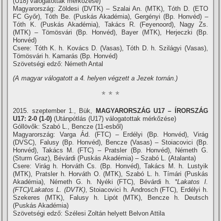
(U18) válogatottak mérkőzése)
Magyarország: Zöldesi (DVTK) – Szalai An. (MTK), Tóth D. (ETO
FC Győr), Tóth Be. (Puskás Akadémia), Gergényi (Bp. Honvéd) –
Tóth K. (Puskás Akadémia), Takács R. (Feyenoord), Nagy Zs.
(MTK) – Tömösvári (Bp. Honvéd), Bayer (MTK), Herjeczki (Bp.
Honvéd)
Csere: Tóth K. h. Kovács D. (Vasas), Tóth D. h. Szilágyi (Vasas),
Tömösvári h. Kamarás (Bp. Honvéd)
Szövetségi edző: Németh Antal
(A magyar válogatott a 4. helyen végzett a Jezek tornán.)
* * *
2015. szeptember 1., Bük,
MAGYARORSZÁG U17 – ÍRORSZÁG
U17: 2-0 (1-0)
(Utánpótlás (U17) válogatottak mérkőzése)
Góllövők: Szabó L., Bencze (11-esből)
Magyarország: Varga Ád. (FTC) – Erdélyi (Bp. Honvéd), Virág
(DVSC), Falusy (Bp. Honvéd), Bencze (Vasas) – Stoiacovici (Bp.
Honvéd), Takács M. (FTC) – Pratsler (Bp. Honvéd), Németh G.
(Sturm Graz), Bévárdi (Puskás Akadémia) – Szabó L. (Atalanta)
Csere: Virág h. Horváth Cs. (Bp. Honvéd), Takács M. h. Lustyik
(MTK), Pratsler h. Horváth O. (MTK), Szabó L. h. Tí­mári (Puskás
Akadémia), Németh G. h. Nyéki (FTC), Bévárdi h.
*Lakatos I.
(FTC)/Lakatos L. (DVTK)
, Stoiacovici h. Androsch (FTC), Erdélyi h.
Szekeres (MTK), Falusy h. Lipót (MTK), Bencze h. Deutsch
(Puskás Akadémia)
Szövetségi edző: Szélesi Zoltán helyett Belvon Attila