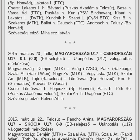
(Bp. Honvéd), Lakatos I. (FTC)
Csere: Lakatos I. h. Bévárdi (Puskás Akadémia Felcsút), Bese h.
Varga Ád. (FTC), Puskás h. Kun (PSV Eindhoven), Kisari h.
Lakatos L. (DVTK), Kundrák h. Szabó L. (Győri ETO), Kiss B. h.
Szekeres (MTK), Bálint h. Deutsch (FTC), Androsch h. Falusy (Bp.
Honvéd)
Szövetségi edző: Mihalecz István
* * *
2015. március 20., Telki,
MAGYARORSZÁG U17 – CSEHORSZÁG
U17: 0-1 (0-0)
(EB-selejtező – Utánpótlás (U17) válogatottak
mérkőzése)
Magyarország: Demjén (MTK) – Virág (DVSC), Patik (Salzburg),
Szalai At. (Rapid Wien), Nagy Zs. (MTK) – Vogyicska (MTK), Szalai
An. (MTK), Tajti (Barcelona) – Tömösvári (Bp. Honvéd), Bí­ró B.
(Guimaraes), Kovács D. (Vasas)
Csere: Tömösvári h. Herjeczki (Bp. Honvéd), Patik h. Tóth Be.
(Puskás Akadémia Felcsút), Szalai An. h. Dragóner (FTC)
Szövetségi edző: Belvon Attila
* * *
2015. március 22., Felcsút – Pancho Aréna,
MAGYARORSZÁG
U17 – SKÓCIA U17: 0-0
(EB-selejtező – Utánpótlás (U17)
válogatottak mérkőzése)
Magyarország: Demjén (MTK) – Szalai An. (MTK), Szalai At. (Rapid
Wien), Tóth Be. (Puskás Akadémia Felcsút), Nagy Zs. (MTK) –