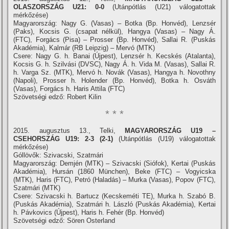
OLASZORSZÁG U21: 0-0
(Utánpótlás (U21) válogatottak
mérkőzése)
Magyarország: Nagy G. (Vasas) – Botka (Bp. Honvéd), Lenzsér
(Paks), Kocsis G. (csapat nélkül), Hangya (Vasas) – Nagy Á.
(FTC), Forgács (Pisa) – Prosser (Bp. Honvéd), Sallai R. (Puskás
Akadémia), Kalmár (RB Leipzig) – Mervó (MTK)
Csere: Nagy G. h. Banai (Újpest), Lenzsér h. Kecskés (Atalanta),
Kocsis G. h. Szilvási (DVSC), Nagy Á. h. Vida M. (Vasas), Sallai R.
h. Varga Sz. (MTK), Mervó h. Novák (Vasas), Hangya h. Novothny
(Napoli), Prosser h. Holender (Bp. Honvéd), Botka h. Osváth
(Vasas), Forgács h. Haris Attila (FTC)
Szövetségi edző: Robert Kilin
* * *
2015. augusztus 13., Telki,
MAGYARORSZÁG U19 –
CSEHORSZÁG U19: 2-3 (2-1)
(Utánpótlás (U19) válogatottak
mérkőzése)
Góllövők: Szivacski, Szatmári
Magyarország: Demjén (MTK) – Szivacski (Siófok), Kertai (Puskás
Akadémia), Hursán (1860 München), Beke (FTC) – Vogyicska
(MTK), Haris (FTC), Petró (Haladás) – Murka (Vasas), Popov (FTC),
Szatmári (MTK)
Csere: Szivacski h. Bartucz (Kecskeméti TE), Murka h. Szabó B.
(Puskás Akadémia), Szatmári h. László (Puskás Akadémia), Kertai
h. Pávkovics (Újpest), Haris h. Fehér (Bp. Honvéd)
Szövetségi edző: Sören Osterland