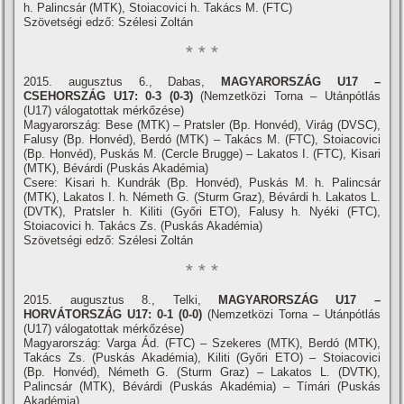
h. Palincsár (MTK), Stoiacovici h. Takács M. (FTC)
Szövetségi edző: Szélesi Zoltán
* * *
2015. augusztus 6., Dabas,
MAGYARORSZÁG U17 –
CSEHORSZÁG U17: 0-3 (0-3)
(Nemzetközi Torna – Utánpótlás
(U17) válogatottak mérkőzése)
Magyarország: Bese (MTK) – Pratsler (Bp. Honvéd), Virág (DVSC),
Falusy (Bp. Honvéd), Berdó (MTK) – Takács M. (FTC), Stoiacovici
(Bp. Honvéd), Puskás M. (Cercle Brugge) – Lakatos I. (FTC), Kisari
(MTK), Bévárdi (Puskás Akadémia)
Csere: Kisari h. Kundrák (Bp. Honvéd), Puskás M. h. Palincsár
(MTK), Lakatos I. h. Németh G. (Sturm Graz), Bévárdi h. Lakatos L.
(DVTK), Pratsler h. Kiliti (Győri ETO), Falusy h. Nyéki (FTC),
Stoiacovici h. Takács Zs. (Puskás Akadémia)
Szövetségi edző: Szélesi Zoltán
* * *
2015. augusztus 8., Telki,
MAGYARORSZÁG U17 –
HORVÁTORSZÁG U17: 0-1 (0-0)
(Nemzetközi Torna – Utánpótlás
(U17) válogatottak mérkőzése)
Magyarország: Varga Ád. (FTC) – Szekeres (MTK), Berdó (MTK),
Takács Zs. (Puskás Akadémia), Kiliti (Győri ETO) – Stoiacovici
(Bp. Honvéd), Németh G. (Sturm Graz) – Lakatos L. (DVTK),
Palincsár (MTK), Bévárdi (Puskás Akadémia) – Tí­mári (Puskás
Akadémia)