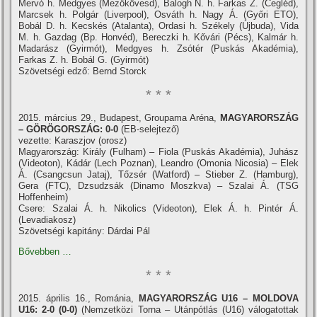
Mervó h. Medgyes (Mezőkövesd), Balogh N. h. Farkas Z. (Cegléd),
Marcsek h. Polgár (Liverpool), Osváth h. Nagy Á. (Győri ETO),
Bobál D. h. Kecskés (Atalanta), Ordasi h. Székely (Újbuda), Vida
M. h. Gazdag (Bp. Honvéd), Bereczki h. Kővári (Pécs), Kalmár h.
Madarász (Gyirmót), Medgyes h. Zsótér (Puskás Akadémia),
Farkas Z. h. Bobál G. (Gyirmót)
Szövetségi edző: Bernd Storck
* * *
2015. március 29., Budapest, Groupama Aréna,
MAGYARORSZÁG
– GÖRÖGORSZÁG: 0-0
(EB-selejtező)
vezette: Karaszjov (orosz)
Magyarország: Király (Fulham) – Fiola (Puskás Akadémia), Juhász
(Videoton), Kádár (Lech Poznan), Leandro (Omonia Nicosia) – Elek
Á. (Csangcsun Jataj), Tőzsér (Watford) – Stieber Z. (Hamburg),
Gera (FTC), Dzsudzsák (Dinamo Moszkva) – Szalai Á. (TSG
Hoffenheim)
Csere: Szalai Á. h. Nikolics (Videoton), Elek Á. h. Pintér Á.
(Levadiakosz)
Szövetségi kapitány: Dárdai Pál
Bővebben …
* * *
2015. április 16., Románia,
MAGYARORSZÁG U16 – MOLDOVA
U16: 2-0 (0-0)
(Nemzetközi Torna – Utánpótlás (U16) válogatottak