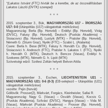
*(Lakatos Istvánt (FTC) hí­vták be a keretbe, de az összeállí­tásban
Lakatos László (DVTK) szerepel)
* * *
2015. szeptember 3., Bük,
MAGYARORSZÁG U17 – ÍRORSZÁG
U17: 0-0
(Utánpótlás (U17) válogatottak mérkőzése)
Magyarország: Berla (Bp. Honvéd) – Erdélyi (Bp. Honvéd), Virág
(DVSC), Falusy (Bp. Honvéd), Deutsch (Puskás Akadémia) –
Stoiacovici (Bp. Honvéd), Lustyik (MTK) – Pratsler (Bp. Honvéd),
Németh G. (Sturm Graz), Nyéki (FTC) – Szabó L. (Atalanta)
Csere: Berla h. Bese (MTK), Falusy h. Horváth Cs. (Bp. Honvéd),
Stoiacovici h. Androsch (FTC), Pratsler h. Lakatos I. (FTC), Nyéki
h. Horváth O. (MTK), Deutsch h. Bencze (Vasas), Erdélyi h.
Szekeres (MTK), Németh G. h. Lipót (MTK)
Szövetségi edző: Szélesi Zoltán helyett Belvon Attila
* * *
2015. szeptember 3., Eschen,
LIECHTENSTEIN U21 –
MAGYARORSZÁG U21: 0-6 (0-3)
(EB-selejtező – Utánpótlás (U21)
válogatottak mérkőzése)
vezette: Pejin (horvát)
Góllövők: Prosser(2), Márkvárt, Forgács, Kleinheisler, Sallai R.
Magyarország: Nagy G. (Vasas) – Osváth (Vasas), Kocsis G.
(Puskás Akadémia), Szilvási (DVSC), Hangya (Vasas) – Vida M.
(Vasas), Márkvárt (Puskás Akadémia) – Prosser (Bp. Honvéd),