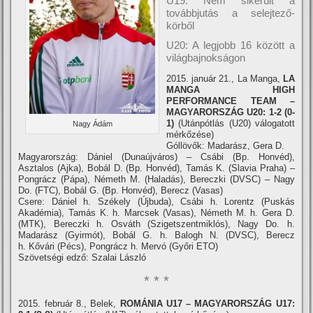
U19: Nem sikerült a
továbbjutás a selejtező-
körből
U20: A legjobb 16 között a
világbajnokságon
2015. január 21., La Manga,
LA
MANGA HIGH
PERFORMANCE TEAM –
MAGYARORSZÁG U20: 1-2 (0-
1)
(Utánpótlás (U20) válogatott
Nagy Ádám
mérkőzése)
Góllövők: Madarász, Gera D.
Magyarország: Dániel (Dunaújváros) – Csábi (Bp. Honvéd),
Asztalos (Ajka), Bobál D. (Bp. Honvéd), Tamás K. (Slavia Praha) –
Pongrácz (Pápa), Németh M. (Haladás), Bereczki (DVSC) – Nagy
Do. (FTC), Bobál G. (Bp. Honvéd), Berecz (Vasas)
Csere: Dániel h. Székely (Újbuda), Csábi h. Lorentz (Puskás
Akadémia), Tamás K. h. Marcsek (Vasas), Németh M. h. Gera D.
(MTK), Bereczki h. Osváth (Szigetszentmiklós), Nagy Do. h.
Madarász (Gyirmót), Bobál G. h. Balogh N. (DVSC), Berecz
h. Kővári (Pécs), Pongrácz h. Mervó (Győri ETO)
Szövetségi edző: Szalai László
* * *
2015. február 8., Belek,
ROMÁNIA U17 – MAGYARORSZÁG U17: