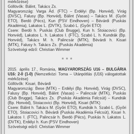
mérkőzése)
Góllövők: Bálint, Takács Zs.
Magyarország: Varga Ád. (FTC) – Erdélyi (Bp. Honvéd), Virág
(DVSC), Falusy (Bp. Honvéd), Bálint (Vasas) – Takács M. (Győri
ETO), Berdó (Pécs), Kun (PSV Eindhoven) – Bévárdi (Puskás
Akadémia), Lakatos L. (DVTK), Szabó L. (Győri ETO)
Csere: Berdó h. Puskás (Club Brugge), Kun h. Stoiacovici (Bp.
Honvéd), Lakatos L. h. Lakatos I. (FTC), Szabó L. h. Kundrák (Bp.
Honvéd), Takács M. h. Palincsár (MTK), Bévárdi h. Kisari
(MTK), Falusy h. Takács Zs. (Puskás Akadémia)
Szövetségi edző: Christian Wimmer
* * *
2015. április 17., Románia,
MAGYARORSZÁG U16 – BULGÁRIA
U16: 2-0 (1-0)
(Nemzetközi Torna – Utánpótlás (U16) válogatottak
mérkőzése)
Góllövők: Kisari, Bévárdi
Magyarország: Bese (MTK) – Erdélyi (Bp. Honvéd), Virág (DVSC),
Falusy (Bp. Honvéd), Bálint (Vasas) – Palincsár (MTK), Puskás
(Club Brugge), Takács Zs. (Puskás Akadémia Felcsút) – Kundrák
(Bp. Honvéd), Stoiacovici (Bp. Honvéd), Kisari (MTK)
Csere: Bálint h. Takács M. (Győri ETO), Kundrák h. Szabó L. (Győri
ETO), Stoiacovici h. Bévárdi (Puskás Akadémia Felcsút), Kisari h.
Lakatos I. (FTC), Palincsár h. Berdó (Pécs), Puskás h. Lakatos L.
(DVTK), Erdélyi h. Kun (PSV Eindhoven)
Szövetségi edző: Christian Wimmer