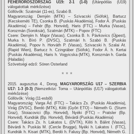
FEHÉROROSZORSZÁG U19: 2-1 (1-0)
(Utánpótlás (U19)
válogatottak mérkőzése)
Góllövők: Szatmári (11-es), Szabó B.
Magyarország: Demjén (MTK) – Szivacski (Siófok), Bartucz
(Kecskeméti TE), Csonka B. (Puskás Akadémia), Fodor Á. (Puskás
Akadémia) – Fehér (Bp. Honvéd), Haris (FTC) – Murka (Vasas),
Korozmán (Soroksár), Szatmári (MTK) – Popov (FTC)
Csere: Demjén h. Major (Vasas), Csonka B. h. Pávkovics (Újpest),
Murka h. Bí­ró P. (DVSC), Szatmári h. Szabó B. (Puskás
Akadémia), Popov h. Horváth P. (Vasas), Szivacski h. Szalai At.
(Rapid Wien), Bartucz h. Czingráber (Siófok), Fodor Á. h. Kertai
(Puskás Akadémia), Haris h. Vogyicska (MTK), Korozmán h. Garda
(Haladás)
Szövetségi edző: Sören Osterland
* * *
2015. augusztus 4., Dorog,
MAGYARORSZÁG U17 – SZERBIA
U17: 1-3 (0-3)
(Nemzetközi Torna – Utánpótlás (U17) válogatottak
mérkőzése)
Góllövők: Virág (11-esből)
Magyarország: Varga Ád. (FTC) – Takács Zs. (Puskás Akadémia),
Virág (DVSC), Berdó (MTK), Kiliti (Győri ETO) – Németh G. (Sturm
Graz), Stoiacovici (Bp. Honvéd), Nyéki (FTC) – Pratsler (Bp.
Honvéd), Kundrák (Bp. Honvéd), Bévárdi (Puskás Akadémia)
Csere: Takács Zs. h. Lakatos L. (DVTK), Kiliti h. Bálint (Vasas),
Bévárdi h. Puskás M. (Cercle Brugge), Nyéki h. Lakatos I. (FTC),
Kundrák h. Kisari (MTK), Berdó h. Falusy (Bp. Honvéd), Németh G.