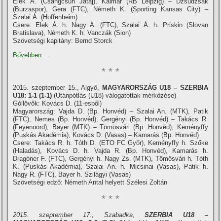
Elek Á. (Csangcsun Jataj), Kalmár (RB Leipzig) – Dzsudzsák
(Burzaspor), Gera (FTC), Németh K. (Sporting Kansas City) –
Szalai Á. (Hoffenheim)
Csere: Elek Á. h. Nagy Á. (FTC), Szalai Á. h. Priskin (Slovan
Bratislava), Németh K. h. Vanczák (Sion)
Szövetségi kapitány: Bernd Storck
Bővebben …
* * *
2015. szeptember 15., Algyő,
MAGYARORSZÁG U18 – SZERBIA
U18: 1-1 (1-1)
(Utánpótlás (U18) válogatottak mérkőzése)
Góllövők: Kovács D. (11-esből)
Magyarország: Vajda D. (Bp. Honvéd) – Szalai An. (MTK), Patik
(FTC), Nemes (Bp. Honvéd), Gergényi (Bp. Honvéd) – Takács R.
(Feyenoord), Bayer (MTK) – Tömösvári (Bp. Honvéd), Keményffy
(Puskás Akadémia), Kovács D. (Vasas) – Kamarás (Bp. Honvéd)
Csere: Takács R. h. Tóth D. (ETO FC Győr), Keményffy h. Szőke
(Haladás), Kovács D. h. Vajda R. (Bp. Honvéd), Kamarás h.
Dragóner F. (FTC), Gergényi h. Nagy Zs. (MTK), Tömösvári h. Tóth
K. (Puskás Akadémia), Szalai An. h. Micsinai (Vasas), Patik h.
Nagy R. (FTC), Bayer h. Szilágyi (Vasas)
Szövetségi edző: Németh Antal helyett Szélesi Zoltán
* * *
2015. szeptember 17., Szabadka,
SZERBIA U18 –