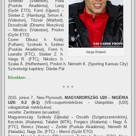
Szolnoki (Videoton), Fiola
(Puskás Akadémia), Lang
(Győri ETO), Forró (Újpest) –
Stieber Z. (Hamburg), Simon Á.
(Videoton), Tőzsér (Watford),
Dzsudzsák (Dinamo Moszkva)
– Nikolics (Videoton), Priskin
(Győri ETO)
Csere: Dibusz h. Király
(Fulham), Szolnoki h. Szélesi
(Puskás Akadémia), Forró h.
Varga Roland
Leandro (FTC), Stieber Z. h.
Varga R. (FTC), Nikolics h.
Szalai Á. (Hoffenheim), Priskin h. Németh K. (Sporting Kansas City)
Szövetségi kapitány: Dárdai Pál
Bővebben …
* * *
2015. június 7., New Plymouth,
MAGYARORSZÁG U20 – NIGÉRIA
U20: 0-2 (0-1)
(VB-csoportmérkőzés – Utánpótlás (U20)
válogatottak mérkőzése)
vezette: Zambrano (ecuadori)
Magyarország: Székely (Újbuda) – Osváth (Szigetszentmiklós),
Kecskés (Atalanta), Talabér (MTK), Forgács (Atalanta) – Nagy Á.
(FTC), Berecz (Vasas) – Zsótér (Puskás Akadémia), Németh M.
(Haladás), Nagy Do. (FTC) – Mervó (Győri ETO)