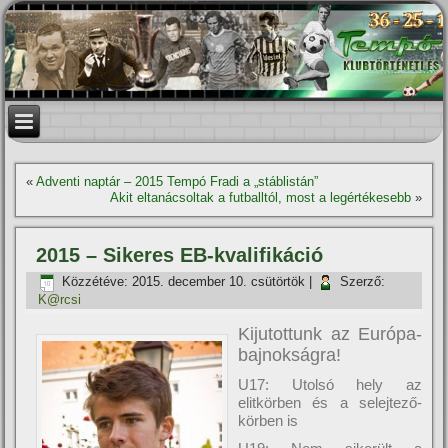
«
Adventi naptár – 2015 Tempó Fradi a „stáblistán”
Akit eltanácsoltak a futballtól, most a legértékesebb
»
2015 – Sikeres EB-kvalifikáció
Közzétéve:
2015. december 10. csütörtök
|
Szerző:
K@rcsi
Kijutottunk az Európa-
bajnokságra!
U17: Utolsó hely az
elitkörben és a selejtező-
körben is