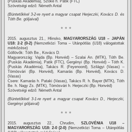
(Puskás Akadémia), Szőke h. Patik (FTC)
Szövetségi edző: Németh Antal
(Büntetőkkel 3-2-re nyert a magyar csapat Herjeczki, Kovács D. és
Tóth Be. góljaival)
* * *
2015. augusztus 21., Hlinsko,
MAGYARORSZÁG U18 –
JAPÁN
U18
: 2-2 (0-2)
(Nemzetközi Torna – Utánpótlás (U18) válogatottak
mérkőzése)
Góllövők: Tóth Be., Kovács D.
Magyarország: Vajda (Bp. Honvéd) – Szalai An. (MTK), Tóth Be.
(Puskás Akadémia), Patik (FTC), Gergényi (Bp. Honvéd) – Tóth K.
(Puskás Akadémia), Takács R. (Feyenoord), Szilágyi (Vasas) –
Tömösvári (Bp. Honvéd), Kamarás (Bp. Honvéd), Kovács D.
(Vasas)
Csere: Kamarás h. Pataki (Vasas), Takács R. h. Bayer (MTK), Tóth
Be. h. Nagy Zs. (MTK), Tömösvári h. Herjeczki (Bp. Honvéd)
Szövetségi edző: Németh Antal
(Büntetőkkel 3-1-re nyert a magyar csapat Kovács D., Herjeczki,
Gergényi góljaival)
* * *
2015. augusztus 22., Chrudim,
SZLOVÉNIA U18 –
MAGYARORSZÁG U18: 2-0 (2-0)
(Nemzetközi Torna – Utánpótlás