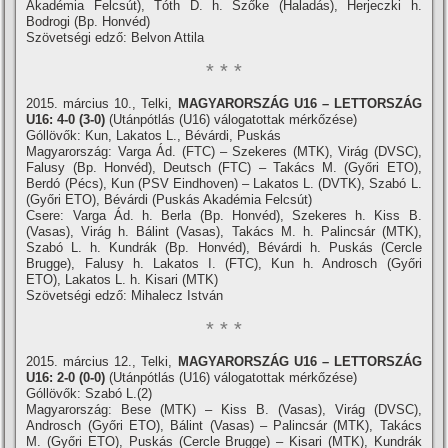
Akadémia Felcsút), Tóth D. h. Szőke (Haladás), Herjeczki h.
Bodrogi (Bp. Honvéd)
Szövetségi edző: Belvon Attila
* * *
2015. március 10., Telki,
MAGYARORSZÁG U16 – LETTORSZÁG
U16: 4-0 (3-0)
(Utánpótlás (U16) válogatottak mérkőzése)
Góllövők: Kun, Lakatos L., Bévárdi, Puskás
Magyarország: Varga Ád. (FTC) – Szekeres (MTK), Virág (DVSC),
Falusy (Bp. Honvéd), Deutsch (FTC) – Takács M. (Győri ETO),
Berdó (Pécs), Kun (PSV Eindhoven) – Lakatos L. (DVTK), Szabó L.
(Győri ETO), Bévárdi (Puskás Akadémia Felcsút)
Csere: Varga Ád. h. Berla (Bp. Honvéd), Szekeres h. Kiss B.
(Vasas), Virág h. Bálint (Vasas), Takács M. h. Palincsár (MTK),
Szabó L. h. Kundrák (Bp. Honvéd), Bévárdi h. Puskás (Cercle
Brugge), Falusy h. Lakatos I. (FTC), Kun h. Androsch (Győri
ETO), Lakatos L. h. Kisari (MTK)
Szövetségi edző: Mihalecz István
* * *
2015. március 12., Telki,
MAGYARORSZÁG U16 – LETTORSZÁG
U16: 2-0 (0-0)
(Utánpótlás (U16) válogatottak mérkőzése)
Góllövők: Szabó L.(2)
Magyarország: Bese (MTK) – Kiss B. (Vasas), Virág (DVSC),
Androsch (Győri ETO), Bálint (Vasas) – Palincsár (MTK), Takács
M. (Győri ETO), Puskás (Cercle Brugge) – Kisari (MTK), Kundrák