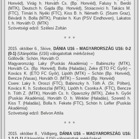
Honvéd), Virág h. Horváth Cs. (Bp. Honvéd), Falusy h. Berdó
(MTK), Deutsch h. Gajda (Bp. Honvéd), Stoiacovici h. Takács M.
(FTC), Tí­mári h. Nyéki (FTC), Kiss B. h. Németh G. (Sturm Graz),
Bévárdi h. Bolla (MTK), Pratsler h. Kun (PSV Eindhoven), Lakatos
I. h. Horváth O. (MTK)
Szövetségi edző: Szélesi Zoltán
* * *
2015. október 6., Skive,
DÁNIA U16 – MAGYARORSZÁG U16: 0-2
(0-1)
(Utánpótlás (U16) válogatottak mérkőzése)
Góllövők: Schön, Horváth O.
Magyarország: Laky (Puskás Akadémia) – Babinszky (MTK),
Horváth Cs. (Bp. Honvéd), Bolla (Haladás), Zeke (ETO FC Győr) –
Kovács K. (ETO FC Győr), Lipóth (MTK) – Schön (Bp. Honvéd),
Bencze (Vasas), Horváth O. (MTK) – Szerető (Bp. Honvéd)
Csere: Laky h. Oroszi (FTC), Babinszky h. Tóth Á. (St. Pölten),
Kovács K. h. Szoboszlai (MTK), Lipóth h. Csonka A. (FTC), Bencze
h. Tóth Z. (MTK), Horváth Cs. h. Opavszky (MTK), Zeke h. Győri
(Puskás Akadémia), Horváth O. h. Winkler (Haladás), Szerető h.
Kiss T. (Haladás), Bolla h. Fekete (FTC), Schön h. Lefler (Puskás
Akadémia)
Szövetségi edző: Belvon Attila
* * *
2015. október 8., Vildbjerg,
DÁNIA U16 – MAGYARORSZÁG U16:
1-3 (1-1)
(Utánpótlás (U16) válogatottak mérkőzése)