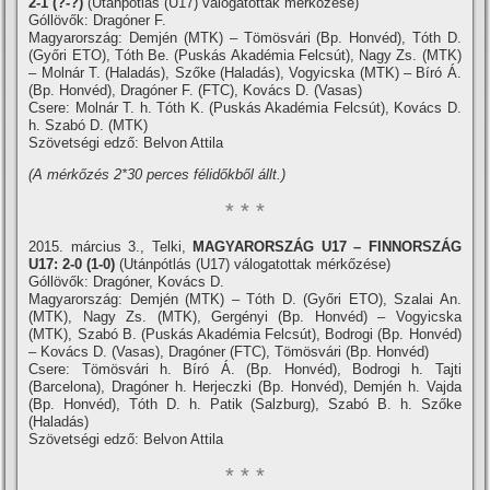
2-1 (?-?)
(Utánpótlás (U17) válogatottak mérkőzése)
Góllövők: Dragóner F.
Magyarország: Demjén (MTK) – Tömösvári (Bp. Honvéd), Tóth D.
(Győri ETO), Tóth Be. (Puskás Akadémia Felcsút), Nagy Zs. (MTK)
– Molnár T. (Haladás), Szőke (Haladás), Vogyicska (MTK) – Bí­ró Á.
(Bp. Honvéd), Dragóner F. (FTC), Kovács D. (Vasas)
Csere: Molnár T. h. Tóth K. (Puskás Akadémia Felcsút), Kovács D.
h. Szabó D. (MTK)
Szövetségi edző: Belvon Attila
(A mérkőzés 2*30 perces félidőkből állt.)
* * *
2015. március 3., Telki,
MAGYARORSZÁG U17 – FINNORSZÁG
U17: 2-0 (1-0)
(Utánpótlás (U17) válogatottak mérkőzése)
Góllövők: Dragóner, Kovács D.
Magyarország: Demjén (MTK) – Tóth D. (Győri ETO), Szalai An.
(MTK), Nagy Zs. (MTK), Gergényi (Bp. Honvéd) – Vogyicska
(MTK), Szabó B. (Puskás Akadémia Felcsút), Bodrogi (Bp. Honvéd)
– Kovács D. (Vasas), Dragóner (FTC), Tömösvári (Bp. Honvéd)
Csere: Tömösvári h. Bí­ró Á. (Bp. Honvéd), Bodrogi h. Tajti
(Barcelona), Dragóner h. Herjeczki (Bp. Honvéd), Demjén h. Vajda
(Bp. Honvéd), Tóth D. h. Patik (Salzburg), Szabó B. h. Szőke
(Haladás)
Szövetségi edző: Belvon Attila
* * *