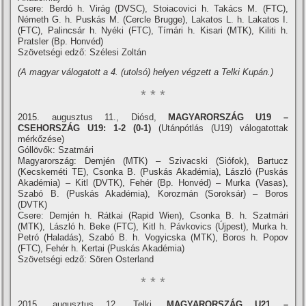
Csere: Berdó h. Virág (DVSC), Stoiacovici h. Takács M. (FTC),
Németh G. h. Puskás M. (Cercle Brugge), Lakatos L. h. Lakatos I.
(FTC), Palincsár h. Nyéki (FTC), Tí­mári h. Kisari (MTK), Kiliti h.
Pratsler (Bp. Honvéd)
Szövetségi edző: Szélesi Zoltán
(A magyar válogatott a 4. (utolsó) helyen végzett a Telki Kupán.)
* * *
2015. augusztus 11., Diósd,
MAGYARORSZÁG U19 –
CSEHORSZÁG U19: 1-2 (0-1)
(Utánpótlás (U19) válogatottak
mérkőzése)
Góllövők: Szatmári
Magyarország: Demjén (MTK) – Szivacski (Siófok), Bartucz
(Kecskeméti TE), Csonka B. (Puskás Akadémia), László (Puskás
Akadémia) – Kitl (DVTK), Fehér (Bp. Honvéd) – Murka (Vasas),
Szabó B. (Puskás Akadémia), Korozmán (Soroksár) – Boros
(DVTK)
Csere: Demjén h. Rátkai (Rapid Wien), Csonka B. h. Szatmári
(MTK), László h. Beke (FTC), Kitl h. Pávkovics (Újpest), Murka h.
Petró (Haladás), Szabó B. h. Vogyicska (MTK), Boros h. Popov
(FTC), Fehér h. Kertai (Puskás Akadémia)
Szövetségi edző: Sören Osterland
* * *
2015. augusztus 12., Telki,
MAGYARORSZÁG U21 –