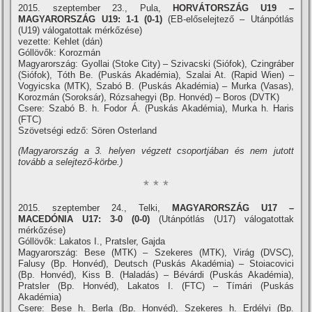
2015. szeptember 23., Pula,
HORVÁTORSZÁG U19 –
MAGYARORSZÁG U19: 1-1 (0-1)
(EB-előselejtező – Utánpótlás
(U19) válogatottak mérkőzése)
vezette: Kehlet (dán)
Góllövők: Korozmán
Magyarország: Gyollai (Stoke City) – Szivacski (Siófok), Czingráber
(Siófok), Tóth Be. (Puskás Akadémia), Szalai At. (Rapid Wien) –
Vogyicska (MTK), Szabó B. (Puskás Akadémia) – Murka (Vasas),
Korozmán (Soroksár), Rózsahegyi (Bp. Honvéd) – Boros (DVTK)
Csere: Szabó B. h. Fodor Á. (Puskás Akadémia), Murka h. Haris
(FTC)
Szövetségi edző: Sören Osterland
(Magyarország a 3. helyen végzett csoportjában és nem jutott
tovább a selejtező-körbe.)
* * *
2015. szeptember 24., Telki,
MAGYARORSZÁG U17 –
MACEDÓNIA U17: 3-0 (0-0)
(Utánpótlás (U17) válogatottak
mérkőzése)
Góllövők: Lakatos I., Pratsler, Gajda
Magyarország: Bese (MTK) – Szekeres (MTK), Virág (DVSC),
Falusy (Bp. Honvéd), Deutsch (Puskás Akadémia) – Stoiacovici
(Bp. Honvéd), Kiss B. (Haladás) – Bévárdi (Puskás Akadémia),
Pratsler (Bp. Honvéd), Lakatos I. (FTC) – Tí­mári (Puskás
Akadémia)
Csere: Bese h. Berla (Bp. Honvéd), Szekeres h. Erdélyi (Bp.