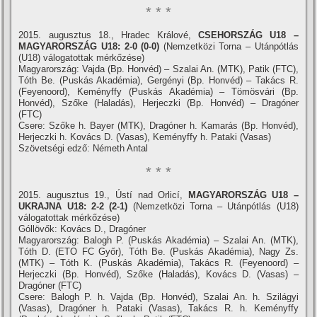
* * *
2015. augusztus 18., Hradec Králové,
CSEHORSZÁG U18 –
MAGYARORSZÁG U18: 2-0 (0-0)
(Nemzetközi Torna – Utánpótlás
(U18) válogatottak mérkőzése)
Magyarország: Vajda (Bp. Honvéd) – Szalai An. (MTK), Patik (FTC),
Tóth Be. (Puskás Akadémia), Gergényi (Bp. Honvéd) – Takács R.
(Feyenoord), Keményffy (Puskás Akadémia) – Tömösvári (Bp.
Honvéd), Szőke (Haladás), Herjeczki (Bp. Honvéd) – Dragóner
(FTC)
Csere: Szőke h. Bayer (MTK), Dragóner h. Kamarás (Bp. Honvéd),
Herjeczki h. Kovács D. (Vasas), Keményffy h. Pataki (Vasas)
Szövetségi edző: Németh Antal
* * *
2015. augusztus 19., Ústí­ nad Orlicí­,
MAGYARORSZÁG U18 –
UKRAJNA U18: 2-2 (2-1)
(Nemzetközi Torna – Utánpótlás (U18)
válogatottak mérkőzése)
Góllövők: Kovács D., Dragóner
Magyarország: Balogh P. (Puskás Akadémia) – Szalai An. (MTK),
Tóth D. (ETO FC Győr), Tóth Be. (Puskás Akadémia), Nagy Zs.
(MTK) – Tóth K. (Puskás Akadémia), Takács R. (Feyenoord) –
Herjeczki (Bp. Honvéd), Szőke (Haladás), Kovács D. (Vasas) –
Dragóner (FTC)
Csere: Balogh P. h. Vajda (Bp. Honvéd), Szalai An. h. Szilágyi
(Vasas), Dragóner h. Pataki (Vasas), Takács R. h. Keményffy