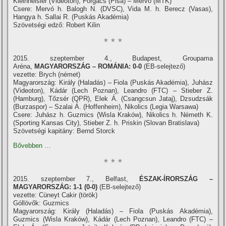
Kleinheisler (Videoton), Forgács (Pisa) – Mervó (MTK)
Csere: Mervó h. Balogh N. (DVSC), Vida M. h. Berecz (Vasas),
Hangya h. Sallai R. (Puskás Akadémia)
Szövetségi edző: Robert Kilin
* * *
2015. szeptember 4., Budapest, Groupama
Aréna,
MAGYARORSZÁG – ROMÁNIA: 0-0
(EB-selejtező)
vezette: Brych (német)
Magyarország: Király (Haladás) – Fiola (Puskás Akadémia), Juhász
(Videoton), Kádár (Lech Poznan), Leandro (FTC) – Stieber Z.
(Hamburg), Tőzsér (QPR), Elek Á. (Csangcsun Jataj), Dzsudzsák
(Burzaspor) – Szalai Á. (Hoffenheim), Nikolics (Legia Warsawa)
Csere: Juhász h. Guzmics (Wisla Kraków), Nikolics h. Németh K.
(Sporting Kansas City), Stieber Z. h. Priskin (Slovan Bratislava)
Szövetségi kapitány: Bernd Storck
Bővebben …
* * *
2015. szeptember 7., Belfast,
ÉSZAK-ÍRORSZÁG –
MAGYARORSZÁG: 1-1 (0-0)
(EB-selejtező)
vezette: Cüneyt Cakir (török)
Góllövők: Guzmics
Magyarország: Király (Haladás) – Fiola (Puskás Akadémia),
Guzmics (Wisla Kraków), Kádár (Lech Poznan), Leandro (FTC) –