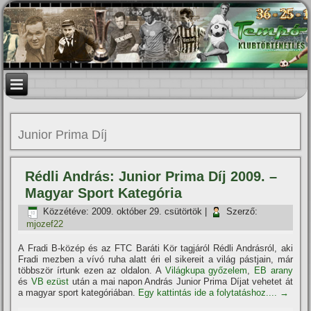
Junior Prima Dí­j
Rédli András: Junior Prima Dí­j 2009. –
Magyar Sport Kategória
Közzétéve:
2009. október 29. csütörtök
|
Szerző:
mjozef22
A Fradi B-közép és az FTC Baráti Kör tagjáról Rédli Andrásról, aki
Fradi mezben a ví­vó ruha alatt éri el sikereit a világ pástjain, már
többször í­rtunk ezen az oldalon. A
Világkupa győzelem
,
EB arany
és
VB ezüst
után a mai napon András Junior Prima Dí­jat vehetet át
a magyar sport kategóriában.
Egy kattintás ide a folytatáshoz....
→