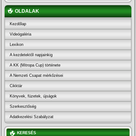
OLDALAK
Kezdőlap
Videógaléria
Lexikon
A kezdetektől napjainkig
A KK (Mitropa Cup) története
A Nemzeti Csapat mérkőzései
Cikktár
Könyvek, füzetek, újságok
Szerkesztőség
Adatkezelési Szabályzat
KERESÉS