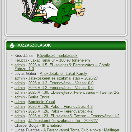
HOZZÁSZÓLÁSOK
Kiss János
-
Következő mérkőzések
Felucci
-
Lakat Tanár úr – 100 év történelem
admin
-
2026.VIII.5. EL-selejtező: Ferencváros – Górnik
Zabrze: 1-0
Lovas Gábor
-
Anekdoták: dr. Lakat Károly
admin
-
Játékoskeret és szakmai stáb – 2026/27
admin
-
2026.VIII.2. Ferencváros – Vasas: 0-0
admin
-
2026.VIII.2. Ferencváros – Vasas: 0-0
admin
-
2026.VII.30. EL-selejtező: Ferencváros – Twente: 2-2
admin
-
Botka Endre
admin
-
Bamidele Yusuf
admin
-
2026.VII.26. Paks – Ferencváros: 4-2
admin
-
2026.VII.26. Paks – Ferencváros: 4-2
admin
-
2026.VII.23. EL-selejtező: Twente – Ferencváros: 1-2
admin
-
Játékoskeret és szakmai stáb – 2026/27
Charbel Bouja
-
Itt a háboru!
Lucas Fuentes
-
A Ferencvárosi Torna Club elnökei: Mailinger