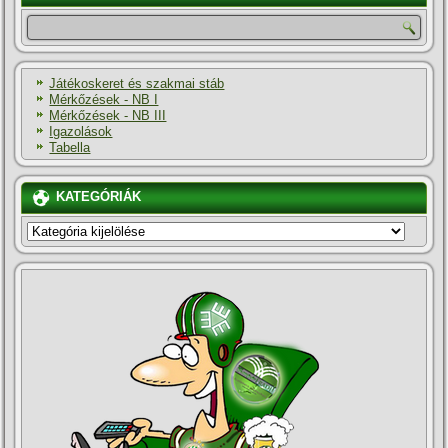
Játékoskeret és szakmai stáb
Mérkőzések - NB I
Mérkőzések - NB III
Igazolások
Tabella
KATEGÓRIÁK
KATEGÓRIÁK