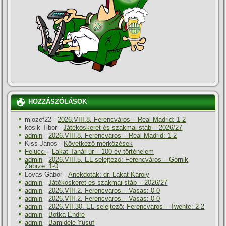
HOZZÁSZÓLÁSOK
mjozef22
-
2026.VIII.8. Ferencváros – Real Madrid: 1-2
kosik Tibor
-
Játékoskeret és szakmai stáb – 2026/27
admin
-
2026.VIII.8. Ferencváros – Real Madrid: 1-2
Kiss János
-
Következő mérkőzések
Felucci
-
Lakat Tanár úr – 100 év történelem
admin
-
2026.VIII.5. EL-selejtező: Ferencváros – Górnik
Zabrze: 1-0
Lovas Gábor
-
Anekdoták: dr. Lakat Károly
admin
-
Játékoskeret és szakmai stáb – 2026/27
admin
-
2026.VIII.2. Ferencváros – Vasas: 0-0
admin
-
2026.VIII.2. Ferencváros – Vasas: 0-0
admin
-
2026.VII.30. EL-selejtező: Ferencváros – Twente: 2-2
admin
-
Botka Endre
admin
-
Bamidele Yusuf