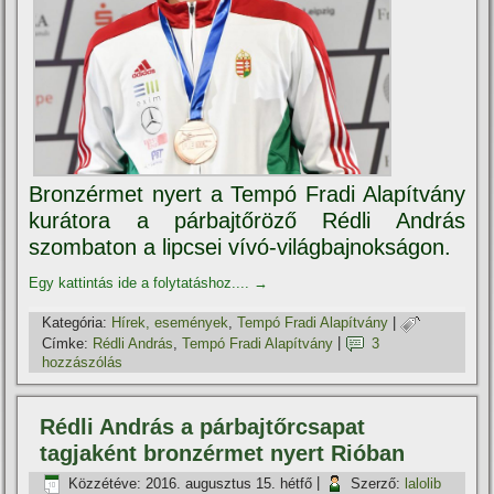
Bronzérmet nyert a Tempó Fradi Alapí­tvány
kurátora a párbajtőröző Rédli András
szombaton a lipcsei ví­vó-világbajnokságon.
Egy kattintás ide a folytatáshoz....
→
Kategória:
Hí­rek, események
,
Tempó Fradi Alapí­tvány
|
Címke:
Rédli András
,
Tempó Fradi Alapí­tvány
|
3
hozzászólás
Rédli András a párbajtőrcsapat
tagjaként bronzérmet nyert Rióban
Közzétéve:
2016. augusztus 15. hétfő
|
Szerző:
lalolib