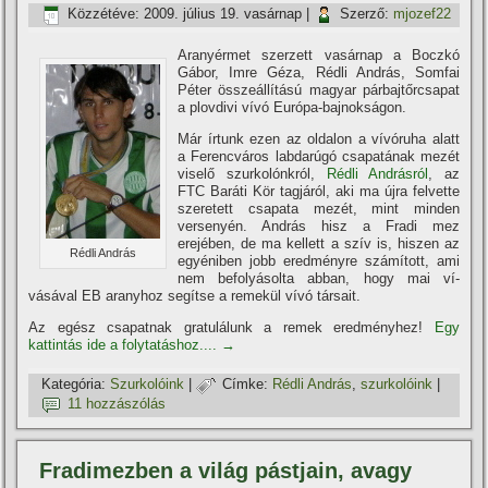
Közzétéve:
2009. július 19. vasárnap
|
Szerző:
mjozef22
Aranyérmet szerzett vasárnap a Boczkó
Gábor, Imre Géza, Rédli András, Somfai
Péter összeállí­tású magyar párbajtőrcsapat
a plovdivi ví­vó Európa-bajnokságon.
Már í­rtunk ezen az oldalon a ví­vóruha alatt
a Ferencváros labdarúgó csapatának mezét
viselő szurkolónkról,
Rédli Andrásról
, az
FTC Baráti Kör tagjáról, aki ma újra felvette
szeretett csapata mezét, mint minden
versenyén. András hisz a Fradi mez
erejében, de ma kellett a szí­v is, hiszen az
Rédli András
egyéniben jobb eredményre számí­tott, ami
nem befolyásolta abban, hogy mai ví­
vásával EB aranyhoz segí­tse a remekül ví­vó társait.
Az egész csapatnak gratulálunk a remek eredményhez!
Egy
kattintás ide a folytatáshoz....
→
Kategória:
Szurkolóink
|
Címke:
Rédli András
,
szurkolóink
|
11 hozzászólás
Fradimezben a világ pástjain, avagy