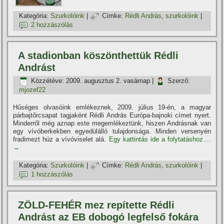
Kategória:
Szurkolóink
|
Címke:
Rédli András
,
szurkolóink
|
2 hozzászólás
A stadionban köszönthettük Rédli
Andrást
Közzétéve:
2009. augusztus 2. vasárnap
|
Szerző:
mjozef22
Hűséges olvasóink emlékeznek, 2009. július 19-én, a magyar
párbajtőrcsapat tagjaként Rédli András Európa-bajnoki cí­met nyert.
Minderről még aznap este megemlékeztünk, hiszen Andrásnak van
egy ví­vóberkekben egyedülálló tulajdonsága. Minden versenyén
fradimezt húz a ví­vóviselet alá.
Egy kattintás ide a folytatáshoz....
→
Kategória:
Szurkolóink
|
Címke:
Rédli András
,
szurkolóink
|
1 hozzászólás
ZÖLD-FEHÉR mez repí­tette Rédli
Andrást az EB dobogó legfelső fokára