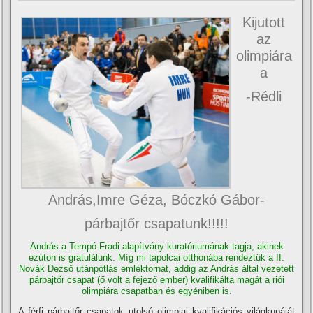
Kijutott
az
olimpiára
a
-Rédli
András,Imre Géza, Bóczkó Gábor-
párbajtőr csapatunk!!!!!
András a Tempó Fradi alapí­tvány kuratóriumának tagja, akinek
ezúton is gratulálunk. Mí­g mi tapolcai otthonába rendeztük a II.
Novák Dezső utánpótlás emléktornát, addig az András által vezetett
párbajtőr csapat (ő volt a fejező ember) kvalifikálta magát a riói
olimpiára csapatban és egyéniben is.
A férfi párbajtőr csapatok utolsó olimpiai kvalifikációs világkupáját