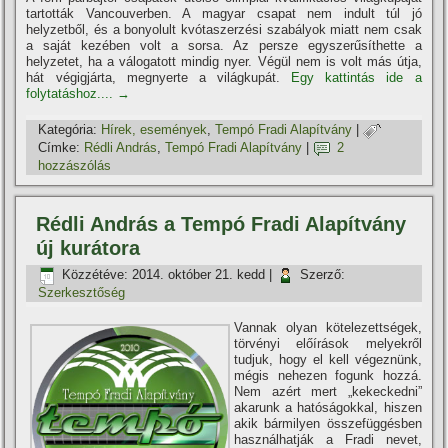
tartották Vancouverben. A magyar csapat nem indult túl jó
helyzetből, és a bonyolult kvótaszerzési szabályok miatt nem csak
a saját kezében volt a sorsa. Az persze egyszerűsí­thette a
helyzetet, ha a válogatott mindig nyer. Végül nem is volt más útja,
hát végigjárta, megnyerte a világkupát.
Egy kattintás ide a
folytatáshoz....
→
Kategória:
Hí­rek, események
,
Tempó Fradi Alapí­tvány
|
Címke:
Rédli András
,
Tempó Fradi Alapí­tvány
|
2
hozzászólás
Rédli András a Tempó Fradi Alapí­tvány
új kurátora
Közzétéve:
2014. október 21. kedd
|
Szerző:
Szerkesztőség
Vannak olyan kötelezettségek,
törvényi előí­rások melyekről
tudjuk, hogy el kell végeznünk,
mégis nehezen fogunk hozzá.
Nem azért mert „kekeckedni”
akarunk a hatóságokkal, hiszen
akik bármilyen összefüggésben
használhatják a Fradi nevet,