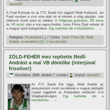
mjozef22
A Fradi B-közép és az FTC Baráti Kör tagjáról Rédli Andrásról, aki
Fradi mezben a ví­vó ruha alatt éri el sikereit a világ pástjain, már
többször í­rtunk ezen az oldalon. A
Világkupa győzelem
,
EB arany
és
VB ezüst
után a mai napon András Junior Prima Dí­jat vehetet át
a magyar sport kategóriában.
Egy kattintás ide a folytatáshoz....
→
Kategória:
Szurkolóink
|
Címke:
Junior Prima Dí­j
,
Rédli
András
,
szurkolóink
|
1 hozzászólás
ZÖLD-FEHÉR mez repí­tette Rédli
Andrást a mai VB döntőbe (interjúval
frissí­tve!)
Közzétéve:
2009. október 7. szerda
|
Szerző:
mjozef22
Az FTC Baráti Kör tagja, Rédli András az
aranyéremért ví­vott ma délután a magyar párbajtőr
csapat tagjaként az Antalyában rendezett ví­vó
Világbajnokságon.
Egy kattintás ide a
folytatáshoz....
→