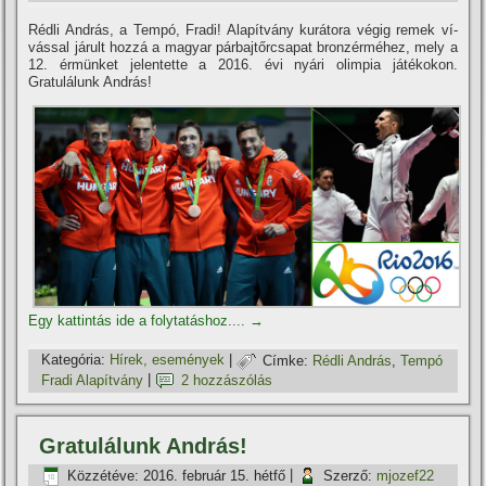
Rédli András, a Tempó, Fradi! Alapí­tvány kurátora végig remek ví­
vással járult hozzá a magyar párbajtőrcsapat bronzérméhez, mely a
12. érmünket jelentette a 2016. évi nyári olimpia játékokon.
Gratulálunk András!
Egy kattintás ide a folytatáshoz....
→
Kategória:
Hí­rek, események
|
Címke:
Rédli András
,
Tempó
Fradi Alapí­tvány
|
2 hozzászólás
Gratulálunk András!
Közzétéve:
2016. február 15. hétfő
|
Szerző:
mjozef22