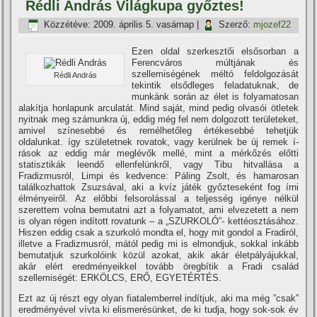
Rédli András Világkupa győztes!
Közzétéve:
2009. április 5. vasárnap
|
Szerző:
mjozef22
Ezen oldal szerkesztői elsősorban a
Ferencváros múltjának és
szellemiségének méltó feldolgozását
Rédli András
tekintik elsődleges feladatuknak, de
munkánk során az élet is folyamatosan
alakí­tja honlapunk arculatát. Mind saját, mind pedig olvasói ötletek
nyitnak meg számunkra új, eddig még fel nem dolgozott területeket,
amivel szí­nesebbé és remélhetőleg értékesebbé tehetjük
oldalunkat. így születetnek rovatok, vagy kerülnek be új remek í­
rások az eddig már meglévők mellé, mint a mérkőzés előtti
statisztikák leendő ellenfelünkről, vagy Tibu hitvallása a
Fradizmusról, Limpi és kedvence: Páling Zsolt, és hamarosan
találkozhattok Zsuzsával, aki a kví­z játék győzteseként fog í­rni
élményeiről. Az előbbi felsorolással a teljesség igénye nélkül
szerettem volna bemutatni azt a folyamatot, ami elvezetett a nem
is olyan régen indí­tott rovatunk – a „SZURKOLÓ”- kettéosztásához.
Hiszen eddig csak a szurkoló mondta el, hogy mit gondol a Fradiról,
illetve a Fradizmusról, mától pedig mi is elmondjuk, sokkal inkább
bemutatjuk szurkolóink közül azokat, akik akár életpályájukkal,
akár elért eredményeikkel tovább öregbí­tik a Fradi család
szellemiségét: ERKÖLCS, ERŐ, EGYETÉRTÉS.
Ezt az új részt egy olyan fiatalemberrel indí­tjuk, aki ma még ”csak”
eredményével ví­vta ki elismerésünket, de ki tudja, hogy sok-sok év