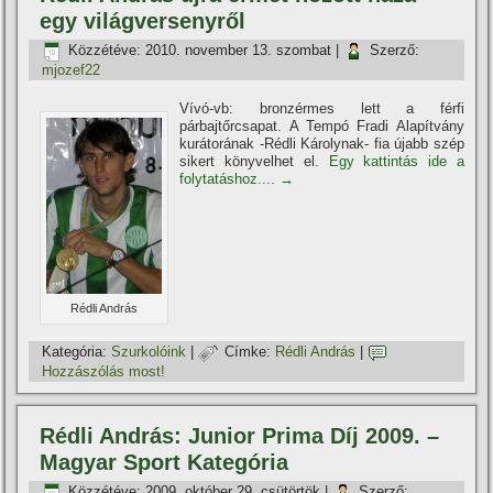
egy világversenyről
Közzétéve:
2010. november 13. szombat
|
Szerző:
mjozef22
Ví­vó-vb: bronzérmes lett a férfi
párbajtőrcsapat. A Tempó Fradi Alapí­tvány
kurátorának -Rédli Károlynak- fia újabb szép
sikert könyvelhet el.
Egy kattintás ide a
folytatáshoz....
→
Rédli András
Kategória:
Szurkolóink
|
Címke:
Rédli András
|
Hozzászólás most!
Rédli András: Junior Prima Dí­j 2009. –
Magyar Sport Kategória
Közzétéve:
2009. október 29. csütörtök
|
Szerző: