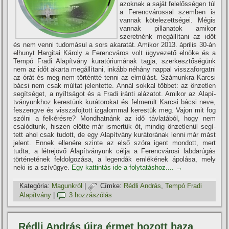
azoknak a saját felelősségen túl
a Ferencvárossal szemben is
vannak kötelezettségei. Mégis
vannak pillanatok amikor
szeretnénk megállí­tani az időt
és nem venni tudomásul a sors akaratát. Amikor 2013. április 30-án
elhunyt Hargitai Károly a Ferencváros volt ügyvezető elnöke és a
Tempó Fradi Alapí­tvány kuratóriumának tagja, szerkesztőségünk
nem az időt akarta megállí­tani, inkább néhány nappal visszaforgatni
az órát és meg nem történtté tenni az elmúlást. Számunkra Karcsi
bácsi nem csak múltat jelentette. Annál sokkal többet: az önzetlen
segí­tséget, a nyí­ltságot és a Fradi iránti alázatot. Amikor az Alapí­
tványunkhoz kerestünk kurátorokat és felmerült Karcsi bácsi neve,
feszengve és visszafojtott izgalommal kerestük meg. Vajon mit fog
szólni a felkérésre? Mondhatnánk az idő távlatából, hogy nem
csalódtunk, hiszen előtte már ismertük őt, mindig önzetlenül segí­
tett ahol csak tudott, de egy Alapí­tvány kurátorának lenni már mást
jelent. Ennek ellenére szinte az első szóra igent mondott, mert
tudta, a létrejövő Alapí­tványunk célja a Ferencvárosi labdarúgás
történetének feldolgozása, a legendák emlékének ápolása, mely
neki is a szí­vügye.
Egy kattintás ide a folytatáshoz....
→
Kategória:
Magunkról
|
Címke:
Rédli András
,
Tempó Fradi
Alapí­tvány
|
3 hozzászólás
Rédli András újra érmet hozott haza