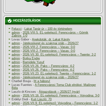
HOZZÁSZÓLÁSOK
Felucci
-
Lakat Tanár úr – 100 év történelem
admin
-
2026.VIII.5. EL-selejtező: Ferencváros – Górnik
Zabrze: 1-0
Lovas Gábor
-
Anekdoták: dr. Lakat Károly
admin
-
Játékoskeret és szakmai stáb – 2026/27
admin
-
2026.VIII.2. Ferencváros – Vasas: 0-0
admin
-
2026.VIII.2. Ferencváros – Vasas: 0-0
admin
-
2026.VII.30. EL-selejtező: Ferencváros – Twente: 2-2
admin
-
Botka Endre
admin
-
Bamidele Yusuf
admin
-
2026.VII.26. Paks – Ferencváros: 4-2
admin
-
2026.VII.26. Paks – Ferencváros: 4-2
admin
-
2026.VII.23. EL-selejtező: Twente – Ferencváros: 1-2
admin
-
Játékoskeret és szakmai stáb – 2026/27
Charbel Bouja
-
Itt a háboru!
Lucas Fuentes
-
A Ferencvárosi Torna Club elnökei: Mailinger
Béla
Laszlo dr.Kincses
-
Átigazolások – 2026/27 (nyár)
admin
-
2026.VII.16. EL-selejtező: Ferencváros – Vojvodina: 3-0
Erdélyi Dodi
-
Kuti László: 70
admin
-
2026.VII.9. EL-selejtező: Vojvodina – Ferencváros: 1-2