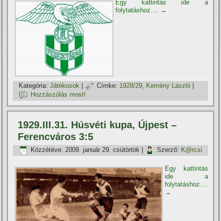
Egy kattintás ide a
folytatáshoz....
→
Kategória:
Játékosok
|
Címke:
1928/29
,
Kemény László
|
Hozzászólás most!
1929.III.31. Húsvéti kupa, Újpest –
Ferencváros 3:5
Közzétéve:
2009. január 29. csütörtök
|
Szerző:
K@rcsi
Egy kattintás
ide a
folytatáshoz....
→