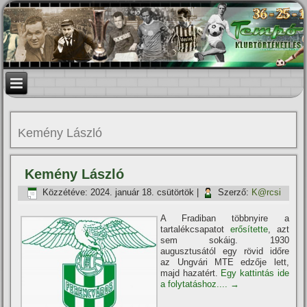
Kemény László
Kemény László
Közzétéve:
2024. január 18. csütörtök
|
Szerző:
K@rcsi
A Fradiban többnyire a
tartalékcsapatot
erősí­tette
, azt
sem sokáig. 1930
augusztusától egy rövid időre
az Ungvári MTE edzője lett,
majd hazatért.
Egy kattintás ide
a folytatáshoz....
→