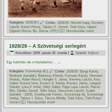
Kategória:
1928/29
|
Címke:
1928/29
,
Húsvéti kupa
,
Kemény
László
,
Kohut Vilmos
,
Takács II. József
,
Toldi Géza
,
Újpest
(Újpesti Dózsa; Bp. Dózsa; UTE)
|
Hozzászólás most!
1928/29 – A Szövetségi serlegért
Közzétéve:
2009. január 28. szerda
|
Szerző:
K@rcsi
Egy kattintás ide a folytatáshoz....
→
Kategória:
Szövetségi dí­j
|
Címke:
1928/29
,
Bangi Károly
,
Bednarik (tartalék)
,
Berkessy Elemér
,
Furmann Károly
,
Hermann
András
,
Huber Rezső
,
Hungler II. János
,
Kemény László
,
Kiss
Gábor
,
Koszta Imre
,
Kovács II. Károly
,
Kovács János
,
Lengyel
Sándor
,
Lyka II. Antal
,
Obitz Gábor
,
Papp Lajos László
,
Rázsó
Mór
,
Sándor József
,
Siflis Géza
,
Steczovits László
,
Szabó
(tartalék - 1929)
,
Szedlacsek Ferenc
,
Szövetségi dí­j
,
Szövetségi
serleg
,
Takács I. Géza
,
Táncos Mihály
,
Toldi Géza
,
Tóth-Potya
István
|
Hozzászólás most!