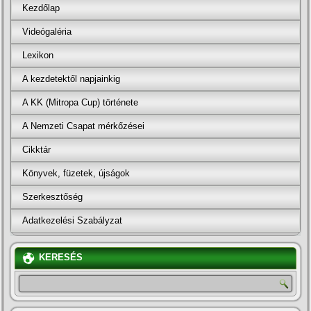
Kezdőlap
Videógaléria
Lexikon
A kezdetektől napjainkig
A KK (Mitropa Cup) története
A Nemzeti Csapat mérkőzései
Cikktár
Könyvek, füzetek, újságok
Szerkesztőség
Adatkezelési Szabályzat
KERESÉS