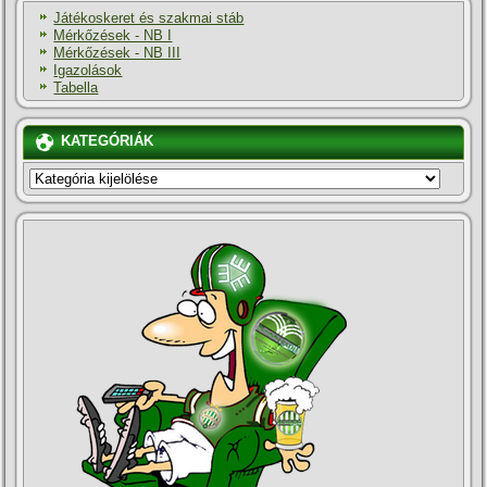
Játékoskeret és szakmai stáb
Mérkőzések - NB I
Mérkőzések - NB III
Igazolások
Tabella
KATEGÓRIÁK
KATEGÓRIÁK