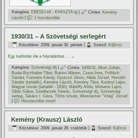
Kategória:
EBEDLI-től - KVASZTA-ig
|
Címke:
Kemény
László
|
1 hozzászólás
1930/31 – A Szövetségi serlegért
Közzétéve:
2009. január 30. péntek
|
Szerző:
K@rcsi
Egy kattintás ide a folytatáshoz....
→
Kategória:
Szövetségi dí­j
|
Címke:
1930/31
,
Blum Zoltán
,
Budai-Buchhalter Tibor
,
Bukovi Márton
,
Csere Imre
,
Fröhlich
Sándor
,
Furmann Károly
,
Gyurcsó János
,
Háda József
,
Horváth
Sándor (tartalék)
,
Kemény László
,
Kemény Tibor
,
Korányi Lajos
,
Magyar István (tartalék - 1930)
,
Mátéffy Attila
,
Moharos Lajos
,
Obitz Gábor
,
Szedlacsek Ferenc
,
Szövetségi dí­j
,
Szövetségi
serleg
,
Takács I. Géza
,
Tőrös István
,
Wiesnecker "Virág" József
|
Hozzászólás most!
Kemény (Krausz) László
Közzétéve:
2009. január 29. csütörtök
|
Szerző:
K@rcsi