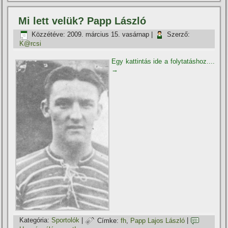
Mi lett velük? Papp László
Közzétéve:
2009. március 15. vasárnap
|
Szerző:
K@rcsi
Egy kattintás ide a folytatáshoz....
→
Kategória:
Sportolók
|
Címke:
fh
,
Papp Lajos László
|