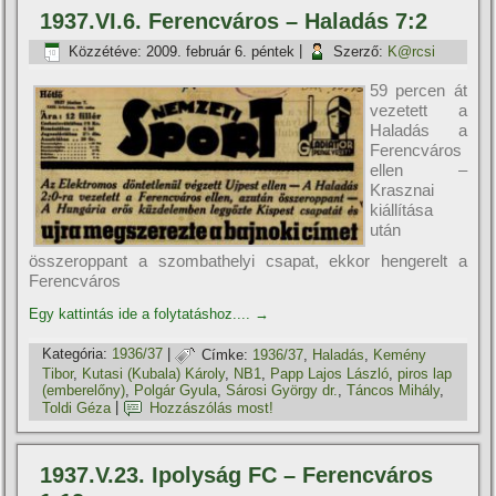
1937.VI.6. Ferencváros – Haladás 7:2
Közzétéve:
2009. február 6. péntek
|
Szerző:
K@rcsi
59 percen át
vezetett a
Haladás a
Ferencváros
ellen –
Krasznai
kiállí­tása
után
összeroppant a szombathelyi csapat, ekkor hengerelt a
Ferencváros
Egy kattintás ide a folytatáshoz....
→
Kategória:
1936/37
|
Címke:
1936/37
,
Haladás
,
Kemény
Tibor
,
Kutasi (Kubala) Károly
,
NB1
,
Papp Lajos László
,
piros lap
(emberelőny)
,
Polgár Gyula
,
Sárosi György dr.
,
Táncos Mihály
,
Toldi Géza
|
Hozzászólás most!
1937.V.23. Ipolyság FC – Ferencváros