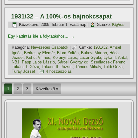
1931/32 – A 100%-os bajnokcsapat
Közzétéve:
2009. február 1. vasárnap
|
Szerző:
K@rcsi
Egy kattintás ide a folytatáshoz....
→
Kategória:
Nevezetes Csapatok
|
Címke:
1931/32
,
Amsel
Ignác
,
Berkessy Elemér
,
Blum Zoltán
,
Bukovi Márton
,
Háda
József
,
Kohut Vilmos
,
Korányi Lajos
,
Lázár Gyula
,
Lyka II. Antal
,
NB1
,
Papp Lajos László
,
Sárosi György dr.
,
Szedlacsek Ferenc
,
Takács I. Géza
,
Takács II. József
,
Táncos Mihály
,
Toldi Géza
,
Turay József
|
4 hozzászólás
1
2
3
Következő »