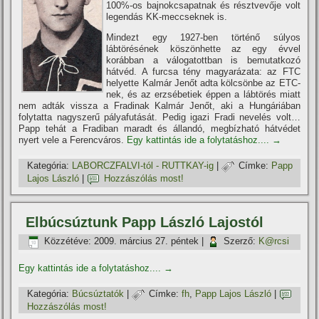
100%-os bajnokcsapatnak és résztvevője volt
legendás KK-meccseknek is.
Mindezt egy 1927-ben történő súlyos
lábtörésének köszönhette az egy évvel
korábban a válogatottban is bemutatkozó
hátvéd. A furcsa tény magyarázata: az FTC
helyette Kalmár Jenőt adta kölcsönbe az ETC-
nek, és az erzsébetiek éppen a lábtörés miatt
nem adták vissza a Fradinak Kalmár Jenőt, aki a Hungáriában
folytatta nagyszerű pályafutását. Pedig igazi Fradi nevelés volt…
Papp tehát a Fradiban maradt és állandó, megbí­zható hátvédet
nyert vele a Ferencváros.
Egy kattintás ide a folytatáshoz....
→
Kategória:
LABORCZFALVI-tól - RUTTKAY-ig
|
Címke:
Papp
Lajos László
|
Hozzászólás most!
Elbúcsúztunk Papp László Lajostól
Közzétéve:
2009. március 27. péntek
|
Szerző:
K@rcsi
Egy kattintás ide a folytatáshoz....
→
Kategória:
Búcsúztatók
|
Címke:
fh
,
Papp Lajos László
|
Hozzászólás most!