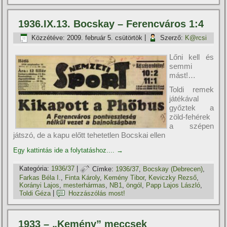
1936.IX.13. Bocskay – Ferencváros 1:4
Közzétéve:
2009. február 5. csütörtök
|
Szerző:
K@rcsi
Lőni kell és
semmi
mást!…
Toldi remek
játékával
győztek a
zöld-fehérek
a szépen
játszó, de a kapu előtt tehetetlen Bocskai ellen
Egy kattintás ide a folytatáshoz....
→
Kategória:
1936/37
|
Címke:
1936/37
,
Bocskay (Debrecen)
,
Farkas Béla I.
,
Finta Károly
,
Kemény Tibor
,
Keviczky Rezső
,
Korányi Lajos
,
mesterhármas
,
NB1
,
öngól
,
Papp Lajos László
,
Toldi Géza
|
Hozzászólás most!
1933 – „Kemény” meccsek