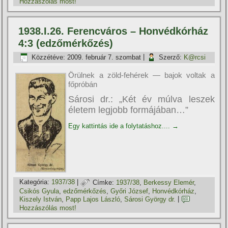
Hozzászólás most!
1938.I.26. Ferencváros – Honvédkórház
4:3 (edzőmérkőzés)
Közzétéve:
2009. február 7. szombat
|
Szerző:
K@rcsi
Örülnek a zöld-fehérek — bajok voltak a
főpróbán
Sárosi dr.: „Két év múlva leszek
életem legjobb formájában…”
Egy kattintás ide a folytatáshoz....
→
Kategória:
1937/38
|
Címke:
1937/38
,
Berkessy Elemér
,
Csikós Gyula
,
edzőmérkőzés
,
Győri József
,
Honvédkórház
,
Kiszely István
,
Papp Lajos László
,
Sárosi György dr.
|
Hozzászólás most!