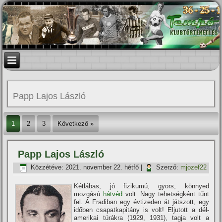
Papp Lajos László
1
2
3
Következő »
Papp Lajos László
Közzétéve:
2021. november 22. hétfő
|
Szerző:
mjozef22
Kétlábas, jó fizikumú, gyors, könnyed
mozgású
hátvéd
volt. Nagy tehetségként tűnt
fel. A Fradiban egy évtizeden át játszott, egy
időben csapatkapitány is volt! Eljutott a dél-
amerikai túrákra (1929, 1931), tagja volt a