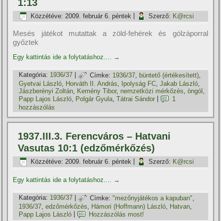
1:13
Közzétéve:
2009. február 6. péntek
|
Szerző:
K@rcsi
Mesés játékot mutattak a zöld-fehérek és gólzáporral
győztek
Egy kattintás ide a folytatáshoz....
→
Kategória:
1936/37
|
Címke:
1936/37
,
büntető (értékesí­tett)
,
Gyetvai László
,
Horváth II. András
,
Ipolyság FC
,
Jakab László
,
Jászberényi Zoltán
,
Kemény Tibor
,
nemzetközi mérkőzés
,
öngól
,
Papp Lajos László
,
Polgár Gyula
,
Tátrai Sándor
|
1
hozzászólás
1937.III.3. Ferencváros – Hatvani
Vasutas 10:1 (edzőmérkőzés)
Közzétéve:
2009. február 6. péntek
|
Szerző:
K@rcsi
Egy kattintás ide a folytatáshoz....
→
Kategória:
1936/37
|
Címke:
"mezőnyjátékos a kapuban"
,
1936/37
,
edzőmérkőzés
,
Hámori (Hoffmann) László
,
Hatvan
,
Papp Lajos László
|
Hozzászólás most!