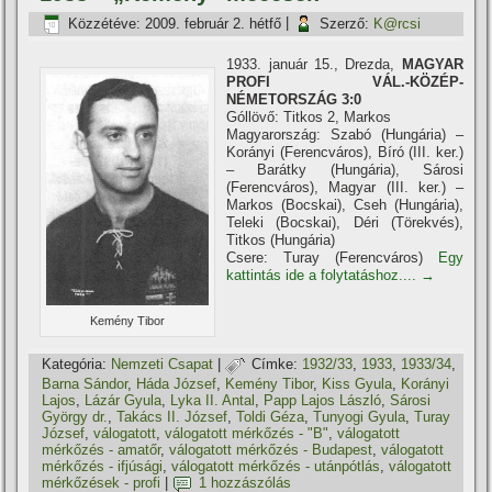
Közzétéve:
2009. február 2. hétfő
|
Szerző:
K@rcsi
1933. január 15., Drezda,
MAGYAR
PROFI VÁL.-KÖZÉP-
NÉMETORSZÁG 3:0
Góllövő: Titkos 2, Markos
Magyarország: Szabó (Hungária) –
Korányi (Ferencváros), Bí­ró (III. ker.)
– Barátky (Hungária), Sárosi
(Ferencváros), Magyar (III. ker.) –
Markos (Bocskai), Cseh (Hungária),
Teleki (Bocskai), Déri (Törekvés),
Titkos (Hungária)
Csere: Turay (Ferencváros)
Egy
kattintás ide a folytatáshoz....
→
Kemény Tibor
Kategória:
Nemzeti Csapat
|
Címke:
1932/33
,
1933
,
1933/34
,
Barna Sándor
,
Háda József
,
Kemény Tibor
,
Kiss Gyula
,
Korányi
Lajos
,
Lázár Gyula
,
Lyka II. Antal
,
Papp Lajos László
,
Sárosi
György dr.
,
Takács II. József
,
Toldi Géza
,
Tunyogi Gyula
,
Turay
József
,
válogatott
,
válogatott mérkőzés - "B"
,
válogatott
mérkőzés - amatőr
,
válogatott mérkőzés - Budapest
,
válogatott
mérkőzés - ifjúsági
,
válogatott mérkőzés - utánpótlás
,
válogatott
mérkőzések - profi
|
1 hozzászólás