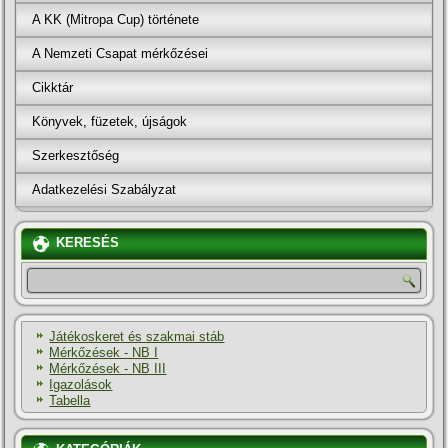
A KK (Mitropa Cup) története
A Nemzeti Csapat mérkőzései
Cikktár
Könyvek, füzetek, újságok
Szerkesztőség
Adatkezelési Szabályzat
KERESÉS
Játékoskeret és szakmai stáb
Mérkőzések - NB I
Mérkőzések - NB III
Igazolások
Tabella