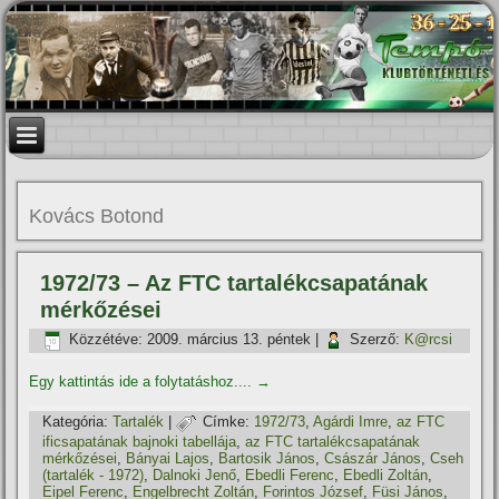
Kovács Botond
1972/73 – Az FTC tartalékcsapatának
mérkőzései
Közzétéve:
2009. március 13. péntek
|
Szerző:
K@rcsi
Egy kattintás ide a folytatáshoz....
→
Kategória:
Tartalék
|
Címke:
1972/73
,
Agárdi Imre
,
az FTC
ificsapatának bajnoki tabellája
,
az FTC tartalékcsapatának
mérkőzései
,
Bányai Lajos
,
Bartosik János
,
Császár János
,
Cseh
(tartalék - 1972)
,
Dalnoki Jenő
,
Ebedli Ferenc
,
Ebedli Zoltán
,
Eipel Ferenc
,
Engelbrecht Zoltán
,
Forintos József
,
Füsi János
,