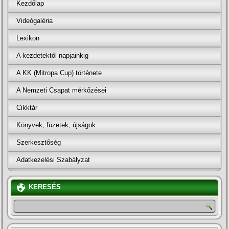
Kezdőlap
Videógaléria
Lexikon
A kezdetektől napjainkig
A KK (Mitropa Cup) története
A Nemzeti Csapat mérkőzései
Cikktár
Könyvek, füzetek, újságok
Szerkesztőség
Adatkezelési Szabályzat
KERESÉS