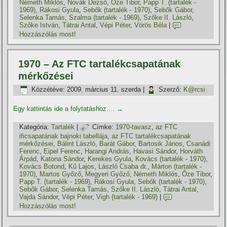
Németh Miklós
,
Novák Dezső
,
Őze Tibor
,
Papp T. (tartalék -
1969)
,
Rákosi Gyula
,
Sebők (tartalék - 1970)
,
Sebők Gábor
,
Selenka Tamás
,
Szalma (tartalék - 1969)
,
Szőke II. László
,
Szőke István
,
Tátrai Antal
,
Vépi Péter
,
Vörös Béla
|
Hozzászólás most!
1970 – Az FTC tartalékcsapatának
mérkőzései
Közzétéve:
2009. március 11. szerda
|
Szerző:
K@rcsi
Egy kattintás ide a folytatáshoz....
→
Kategória:
Tartalék
|
Címke:
1970-tavasz
,
az FTC
ificsapatának bajnoki tabellája
,
az FTC tartalékcsapatának
mérkőzései
,
Bálint László
,
Barát Gábor
,
Bartosik János
,
Csanádi
Ferenc
,
Eipel Ferenc
,
Harangi András
,
Havasi Sándor
,
Horváth
Árpád
,
Katona Sándor
,
Kerekes Gyula
,
Kovács (tartalék - 1970)
,
Kovács Botond
,
Kű Lajos
,
László Csaba dr.
,
Márton (tartalék -
1970)
,
Martos Győző
,
Megyeri Győző
,
Németh Miklós
,
Őze Tibor
,
Papp T. (tartalék - 1969)
,
Rákosi Gyula
,
Sebők (tartalék - 1970)
,
Sebők Gábor
,
Selenka Tamás
,
Szőke II. László
,
Tátrai Antal
,
Vajda Sándor
,
Vépi Péter
,
Vigh (tartalék - 1969)
|
Hozzászólás most!