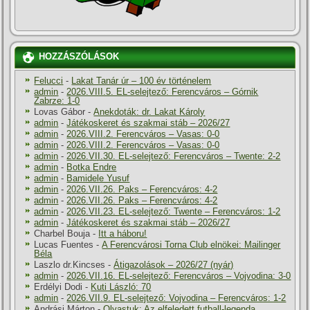
HOZZÁSZÓLÁSOK
Felucci
-
Lakat Tanár úr – 100 év történelem
admin
-
2026.VIII.5. EL-selejtező: Ferencváros – Górnik
Zabrze: 1-0
Lovas Gábor
-
Anekdoták: dr. Lakat Károly
admin
-
Játékoskeret és szakmai stáb – 2026/27
admin
-
2026.VIII.2. Ferencváros – Vasas: 0-0
admin
-
2026.VIII.2. Ferencváros – Vasas: 0-0
admin
-
2026.VII.30. EL-selejtező: Ferencváros – Twente: 2-2
admin
-
Botka Endre
admin
-
Bamidele Yusuf
admin
-
2026.VII.26. Paks – Ferencváros: 4-2
admin
-
2026.VII.26. Paks – Ferencváros: 4-2
admin
-
2026.VII.23. EL-selejtező: Twente – Ferencváros: 1-2
admin
-
Játékoskeret és szakmai stáb – 2026/27
Charbel Bouja
-
Itt a háboru!
Lucas Fuentes
-
A Ferencvárosi Torna Club elnökei: Mailinger
Béla
Laszlo dr.Kincses
-
Átigazolások – 2026/27 (nyár)
admin
-
2026.VII.16. EL-selejtező: Ferencváros – Vojvodina: 3-0
Erdélyi Dodi
-
Kuti László: 70
admin
-
2026.VII.9. EL-selejtező: Vojvodina – Ferencváros: 1-2
Andrási Márton
-
Olvastuk: Az elfeledett futball-legenda