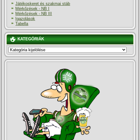
Játékoskeret és szakmai stáb
Mérkőzések - NB I
Mérkőzések - NB III
Igazolások
Tabella
KATEGÓRIÁK
KATEGÓRIÁK