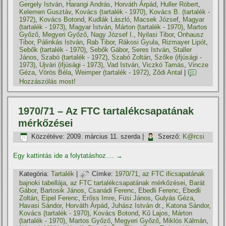
Gergely István
,
Harangi András
,
Horváth Árpád
,
Huller Róbert
,
Kelemen Gusztáv
,
Kovács (tartalék - 1970)
,
Kovács B. (tartalék -
1972)
,
Kovács Botond
,
Kudlák László
,
Macsek József
,
Magyar
(tartalék - 1973)
,
Magyar István
,
Márton (tartalék - 1970)
,
Martos
Győző
,
Megyeri Győző
,
Nagy József I.
,
Nyilasi Tibor
,
Onhausz
Tibor
,
Pálinkás István
,
Rab Tibor
,
Rákosi Gyula
,
Rizmayer Lipót
,
Sebők (tartalék - 1970)
,
Sebők Gábor
,
Seres István
,
Staller
János
,
Szabó (tartalék - 1972)
,
Szabó Zoltán
,
Szőke (ifjúsági -
1973)
,
Ujvári (ifjúsági - 1973)
,
Vad István
,
Viczkó Tamás
,
Vincze
Géza
,
Vörös Béla
,
Weimper (tartalék - 1972)
,
Ződi Antal
|
Hozzászólás most!
1970/71 – Az FTC tartalékcsapatának
mérkőzései
Közzétéve:
2009. március 11. szerda
|
Szerző:
K@rcsi
Egy kattintás ide a folytatáshoz....
→
Kategória:
Tartalék
|
Címke:
1970/71
,
az FTC ificsapatának
bajnoki tabellája
,
az FTC tartalékcsapatának mérkőzései
,
Barát
Gábor
,
Bartosik János
,
Csanádi Ferenc
,
Ebedli Ferenc
,
Ebedli
Zoltán
,
Eipel Ferenc
,
Erőss Imre
,
Füsi János
,
Gulyás Géza
,
Havasi Sándor
,
Horváth Árpád
,
Juhász István dr.
,
Katona Sándor
,
Kovács (tartalék - 1970)
,
Kovács Botond
,
Kű Lajos
,
Márton
(tartalék - 1970)
,
Martos Győző
,
Megyeri Győző
,
Miklós Kálmán
,