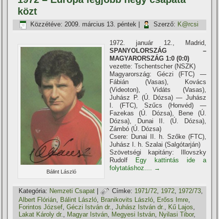
közt
Közzétéve:
2009. március 13. péntek
|
Szerző:
K@rcsi
1972. január 12., Madrid,
SPANYOLORSZÁG –
MAGYARORSZÁG 1:0 (0:0)
vezette: Tschentscher (NSZK)
Magyarország: Géczi (FTC) —
Fábián (Vasas), Kovács
(Videoton), Vidáts (Vasas),
Juhász P. (Ú. Dózsa) — Juhász
I. (FTC), Szűcs (Honvéd) —
Fazekas (Ú. Dózsa), Bene (Ú.
Dózsa), Dunai II. (Ú. Dózsa),
Zámbó (Ú. Dózsa)
Csere: Dunai II. h. Szőke (FTC),
Juhász I. h. Szalai (Salgótarján)
Szövetségi kapitány: Illovszky
Rudolf
Egy kattintás ide a
folytatáshoz....
→
Bálint László
Kategória:
Nemzeti Csapat
|
Címke:
1971/72
,
1972
,
1972/73
,
Albert Flórián
,
Bálint László
,
Branikovits László
,
Erőss Imre
,
Forintos József
,
Géczi István dr.
,
Juhász István dr.
,
Kű Lajos
,
Lakat Károly dr.
,
Magyar István
,
Megyesi István
,
Nyilasi Tibor
,