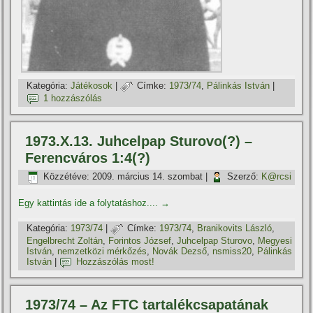
Kategória:
Játékosok
|
Címke:
1973/74
,
Pálinkás István
|
1 hozzászólás
1973.X.13. Juhcelpap Sturovo(?) –
Ferencváros 1:4(?)
Közzétéve:
2009. március 14. szombat
|
Szerző:
K@rcsi
Egy kattintás ide a folytatáshoz....
→
Kategória:
1973/74
|
Címke:
1973/74
,
Branikovits László
,
Engelbrecht Zoltán
,
Forintos József
,
Juhcelpap Sturovo
,
Megyesi
István
,
nemzetközi mérkőzés
,
Novák Dezső
,
nsmiss20
,
Pálinkás
István
|
Hozzászólás most!
1973/74 – Az FTC tartalékcsapatának