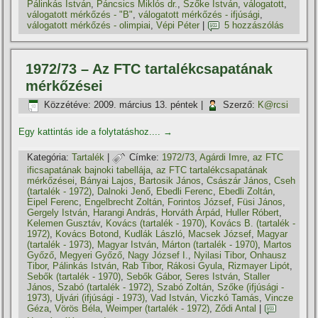
Pálinkás István
,
Páncsics Miklós dr.
,
Szőke István
,
válogatott
,
válogatott mérkőzés - "B"
,
válogatott mérkőzés - ifjúsági
,
válogatott mérkőzés - olimpiai
,
Vépi Péter
|
5 hozzászólás
1972/73 – Az FTC tartalékcsapatának
mérkőzései
Közzétéve:
2009. március 13. péntek
|
Szerző:
K@rcsi
Egy kattintás ide a folytatáshoz....
→
Kategória:
Tartalék
|
Címke:
1972/73
,
Agárdi Imre
,
az FTC
ificsapatának bajnoki tabellája
,
az FTC tartalékcsapatának
mérkőzései
,
Bányai Lajos
,
Bartosik János
,
Császár János
,
Cseh
(tartalék - 1972)
,
Dalnoki Jenő
,
Ebedli Ferenc
,
Ebedli Zoltán
,
Eipel Ferenc
,
Engelbrecht Zoltán
,
Forintos József
,
Füsi János
,
Gergely István
,
Harangi András
,
Horváth Árpád
,
Huller Róbert
,
Kelemen Gusztáv
,
Kovács (tartalék - 1970)
,
Kovács B. (tartalék -
1972)
,
Kovács Botond
,
Kudlák László
,
Macsek József
,
Magyar
(tartalék - 1973)
,
Magyar István
,
Márton (tartalék - 1970)
,
Martos
Győző
,
Megyeri Győző
,
Nagy József I.
,
Nyilasi Tibor
,
Onhausz
Tibor
,
Pálinkás István
,
Rab Tibor
,
Rákosi Gyula
,
Rizmayer Lipót
,
Sebők (tartalék - 1970)
,
Sebők Gábor
,
Seres István
,
Staller
János
,
Szabó (tartalék - 1972)
,
Szabó Zoltán
,
Szőke (ifjúsági -
1973)
,
Ujvári (ifjúsági - 1973)
,
Vad István
,
Viczkó Tamás
,
Vincze
Géza
,
Vörös Béla
,
Weimper (tartalék - 1972)
,
Ződi Antal
|