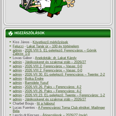
HOZZÁSZÓLÁSOK
Kiss János
-
Következő mérkőzések
Felucci
-
Lakat Tanár úr – 100 év történelem
admin
-
2026.VIII.5. EL-selejtező: Ferencváros – Górnik
Zabrze: 1-0
Lovas Gábor
-
Anekdoták: dr. Lakat Károly
admin
-
Játékoskeret és szakmai stáb – 2026/27
admin
-
2026.VIII.2. Ferencváros – Vasas: 0-0
admin
-
2026.VIII.2. Ferencváros – Vasas: 0-0
admin
-
2026.VII.30. EL-selejtező: Ferencváros – Twente: 2-2
admin
-
Botka Endre
admin
-
Bamidele Yusuf
admin
-
2026.VII.26. Paks – Ferencváros: 4-2
admin
-
2026.VII.26. Paks – Ferencváros: 4-2
admin
-
2026.VII.23. EL-selejtező: Twente – Ferencváros: 1-2
admin
-
Játékoskeret és szakmai stáb – 2026/27
Charbel Bouja
-
Itt a háboru!
Lucas Fuentes
-
A Ferencvárosi Torna Club elnökei: Mailinger
Béla
Laszlo dr.Kincses
-
Átigazolások – 2026/27 (nyár)