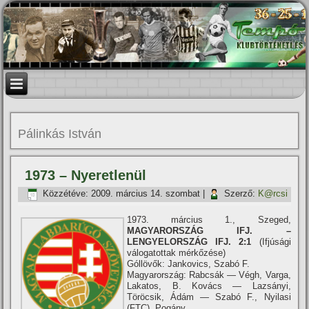
Pálinkás István
1973 – Nyeretlenül
Közzétéve:
2009. március 14. szombat
|
Szerző:
K@rcsi
1973. március 1., Szeged,
MAGYARORSZÁG IFJ. –
LENGYELORSZÁG IFJ. 2:1
(Ifjúsági
válogatottak mérkőzése)
Góllövők: Jankovics, Szabó F.
Magyarország: Rabcsák — Végh, Varga,
Lakatos, B. Kovács — Lazsányi,
Töröcsik, Ádám — Szabó F., Nyilasi
(FTC), Pogány