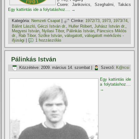
Csere: Jankovics, Szeghalmi, Takács
Egy kattintás ide a folytatáshoz....
→
Kategória:
Nemzeti Csapat
|
Címke:
1972/73
,
1973
,
1973/74
,
Bálint László
,
Géczi István dr.
,
Huller Róbert
,
Juhász István dr.
,
Megyesi István
,
Nyilasi Tibor
,
Pálinkás István
,
Páncsics Miklós
dr.
,
Rab Tibor
,
Szőke István
,
válogatott
,
válogatott mérkőzés -
ifjúsági
|
1 hozzászólás
Pálinkás István
Közzétéve:
2009. március 14. szombat
|
Szerző:
K@rcsi
Egy kattintás ide
a folytatáshoz....
→