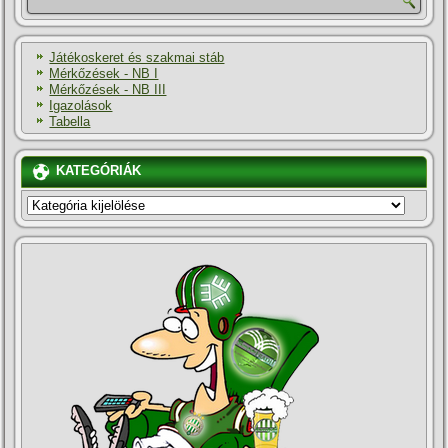
Játékoskeret és szakmai stáb
Mérkőzések - NB I
Mérkőzések - NB III
Igazolások
Tabella
KATEGÓRIÁK
KATEGÓRIÁK