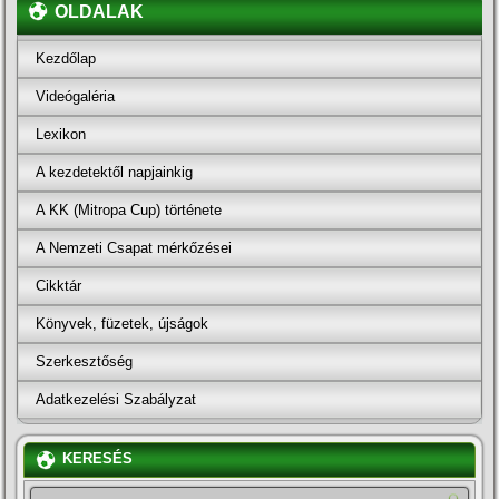
OLDALAK
Kezdőlap
Videógaléria
Lexikon
A kezdetektől napjainkig
A KK (Mitropa Cup) története
A Nemzeti Csapat mérkőzései
Cikktár
Könyvek, füzetek, újságok
Szerkesztőség
Adatkezelési Szabályzat
KERESÉS