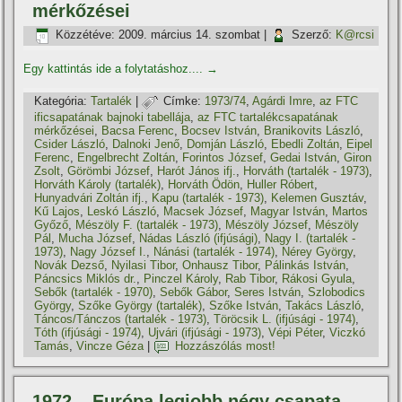
mérkőzései
Közzétéve:
2009. március 14. szombat
|
Szerző:
K@rcsi
Egy kattintás ide a folytatáshoz....
→
Kategória:
Tartalék
|
Címke:
1973/74
,
Agárdi Imre
,
az FTC
ificsapatának bajnoki tabellája
,
az FTC tartalékcsapatának
mérkőzései
,
Bacsa Ferenc
,
Bocsev István
,
Branikovits László
,
Csider László
,
Dalnoki Jenő
,
Domján László
,
Ebedli Zoltán
,
Eipel
Ferenc
,
Engelbrecht Zoltán
,
Forintos József
,
Gedai István
,
Giron
Zsolt
,
Görömbi József
,
Harót János ifj.
,
Horváth (tartalék - 1973)
,
Horváth Károly (tartalék)
,
Horváth Ödön
,
Huller Róbert
,
Hunyadvári Zoltán ifj.
,
Kapu (tartalék - 1973)
,
Kelemen Gusztáv
,
Kű Lajos
,
Leskó László
,
Macsek József
,
Magyar István
,
Martos
Győző
,
Mészöly F. (tartalék - 1973)
,
Mészöly József
,
Mészöly
Pál
,
Mucha József
,
Nádas László (ifjúsági)
,
Nagy I. (tartalék -
1973)
,
Nagy József I.
,
Nánási (tartalék - 1974)
,
Nérey György
,
Novák Dezső
,
Nyilasi Tibor
,
Onhausz Tibor
,
Pálinkás István
,
Páncsics Miklós dr.
,
Pinczel Károly
,
Rab Tibor
,
Rákosi Gyula
,
Sebők (tartalék - 1970)
,
Sebők Gábor
,
Seres István
,
Szlobodics
György
,
Szőke György (tartalék)
,
Szőke István
,
Takács László
,
Táncos/Tánczos (tartalék - 1973)
,
Töröcsik L. (ifjúsági - 1974)
,
Tóth (ifjúsági - 1974)
,
Ujvári (ifjúsági - 1973)
,
Vépi Péter
,
Viczkó
Tamás
,
Vincze Géza
|
Hozzászólás most!
1972 – Európa legjobb négy csapata