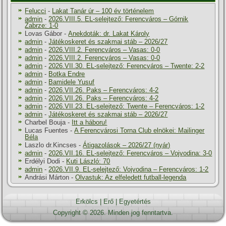
Felucci
-
Lakat Tanár úr – 100 év történelem
admin
-
2026.VIII.5. EL-selejtező: Ferencváros – Górnik
Zabrze: 1-0
Lovas Gábor
-
Anekdoták: dr. Lakat Károly
admin
-
Játékoskeret és szakmai stáb – 2026/27
admin
-
2026.VIII.2. Ferencváros – Vasas: 0-0
admin
-
2026.VIII.2. Ferencváros – Vasas: 0-0
admin
-
2026.VII.30. EL-selejtező: Ferencváros – Twente: 2-2
admin
-
Botka Endre
admin
-
Bamidele Yusuf
admin
-
2026.VII.26. Paks – Ferencváros: 4-2
admin
-
2026.VII.26. Paks – Ferencváros: 4-2
admin
-
2026.VII.23. EL-selejtező: Twente – Ferencváros: 1-2
admin
-
Játékoskeret és szakmai stáb – 2026/27
Charbel Bouja
-
Itt a háboru!
Lucas Fuentes
-
A Ferencvárosi Torna Club elnökei: Mailinger
Béla
Laszlo dr.Kincses
-
Átigazolások – 2026/27 (nyár)
admin
-
2026.VII.16. EL-selejtező: Ferencváros – Vojvodina: 3-0
Erdélyi Dodi
-
Kuti László: 70
admin
-
2026.VII.9. EL-selejtező: Vojvodina – Ferencváros: 1-2
Andrási Márton
-
Olvastuk: Az elfeledett futball-legenda
Erkölcs
|
Erő
|
Egyetértés
Copyright © 2026. Minden jog fenntartva.