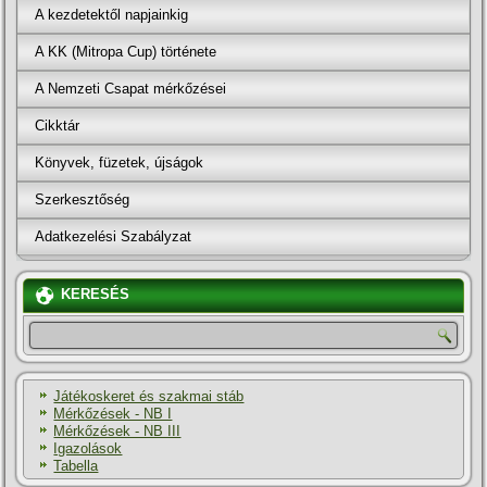
A kezdetektől napjainkig
A KK (Mitropa Cup) története
A Nemzeti Csapat mérkőzései
Cikktár
Könyvek, füzetek, újságok
Szerkesztőség
Adatkezelési Szabályzat
KERESÉS
Játékoskeret és szakmai stáb
Mérkőzések - NB I
Mérkőzések - NB III
Igazolások
Tabella