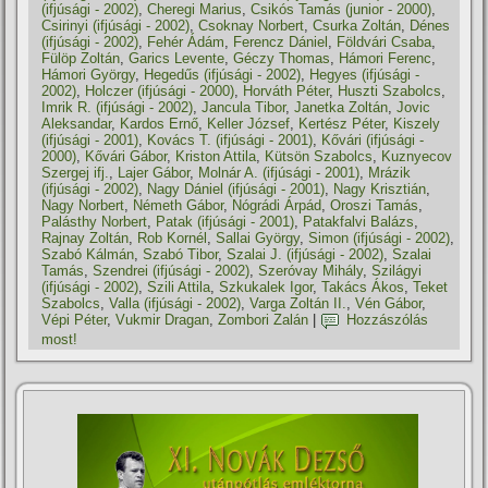
(ifjúsági - 2002)
,
Cheregi Marius
,
Csikós Tamás (junior - 2000)
,
Csirinyi (ifjúsági - 2002)
,
Csoknay Norbert
,
Csurka Zoltán
,
Dénes
(ifjúsági - 2002)
,
Fehér Ádám
,
Ferencz Dániel
,
Földvári Csaba
,
Fülöp Zoltán
,
Garics Levente
,
Géczy Thomas
,
Hámori Ferenc
,
Hámori György
,
Hegedűs (ifjúsági - 2002)
,
Hegyes (ifjúsági -
2002)
,
Holczer (ifjúsági - 2000)
,
Horváth Péter
,
Huszti Szabolcs
,
Imrik R. (ifjúsági - 2002)
,
Jancula Tibor
,
Janetka Zoltán
,
Jovic
Aleksandar
,
Kardos Ernő
,
Keller József
,
Kertész Péter
,
Kiszely
(ifjúsági - 2001)
,
Kovács T. (ifjúsági - 2001)
,
Kővári (ifjúsági -
2000)
,
Kővári Gábor
,
Kriston Attila
,
Kütsön Szabolcs
,
Kuznyecov
Szergej ifj.
,
Lajer Gábor
,
Molnár A. (ifjúsági - 2001)
,
Mrázik
(ifjúsági - 2002)
,
Nagy Dániel (ifjúsági - 2001)
,
Nagy Krisztián
,
Nagy Norbert
,
Németh Gábor
,
Nógrádi Árpád
,
Oroszi Tamás
,
Palásthy Norbert
,
Patak (ifjúsági - 2001)
,
Patakfalvi Balázs
,
Rajnay Zoltán
,
Rob Kornél
,
Sallai György
,
Simon (ifjúsági - 2002)
,
Szabó Kálmán
,
Szabó Tibor
,
Szalai J. (ifjúsági - 2002)
,
Szalai
Tamás
,
Szendrei (ifjúsági - 2002)
,
Szeróvay Mihály
,
Szilágyi
(ifjúsági - 2002)
,
Szili Attila
,
Szkukalek Igor
,
Takács Ákos
,
Teket
Szabolcs
,
Valla (ifjúsági - 2002)
,
Varga Zoltán II.
,
Vén Gábor
,
Vépi Péter
,
Vukmir Dragan
,
Zombori Zalán
|
Hozzászólás
most!