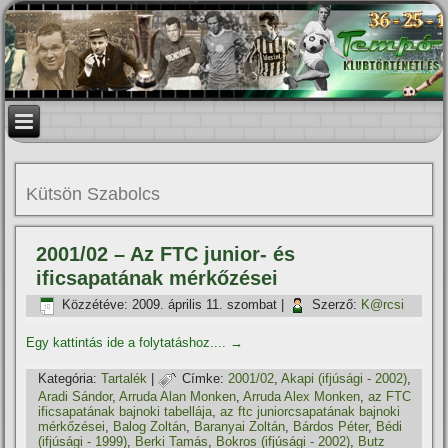
Kütsön Szabolcs
2001/02 – Az FTC junior- és
ificsapatának mérkőzései
Közzétéve:
2009. április 11. szombat
|
Szerző:
K@rcsi
Egy kattintás ide a folytatáshoz....
→
Kategória:
Tartalék
|
Címke:
2001/02
,
Akapi (ifjúsági - 2002)
,
Aradi Sándor
,
Arruda Alan Monken
,
Arruda Alex Monken
,
az FTC
ificsapatának bajnoki tabellája
,
az ftc juniorcsapatának bajnoki
mérkőzései
,
Balog Zoltán
,
Baranyai Zoltán
,
Bárdos Péter
,
Bédi
(ifjúsági - 1999)
,
Berki Tamás
,
Bokros (ifjúsági - 2002)
,
Butz