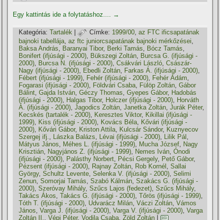
Egy kattintás ide a folytatáshoz....
→
Kategória:
Tartalék
|
Címke:
1999/00
,
az FTC ificsapatának
bajnoki tabellája
,
az ftc juniorcsapatának bajnoki mérkőzései
,
Baksa András
,
Baranyai Tibor
,
Berki Tamás
,
Bócz Tamás
,
Bonifert (ifjúsági - 2000)
,
Bükszegi Zoltán
,
Burcsa G. (ifjúsági -
2000)
,
Burcsa N. (ifjúsági - 2000)
,
Csákvári László
,
Császár-
Nagy (ifjúsági - 2000)
,
Ebedli Zoltán
,
Farkas Á. (ifjúsági - 2000)
,
Fébert (ifjúsági - 1999)
,
Fehér (ifjúsági - 2000)
,
Fehér Ádám
,
Fogarasi (ifjúsági - 2000)
,
Földvári Csaba
,
Fülöp Zoltán
,
Gábor
Bálint
,
Gajda István
,
Géczy Thomas
,
Gyepes Gábor
,
Hadobás
(ifjúsági - 2000)
,
Halgas Tibor
,
Holczer (ifjúsági - 2000)
,
Horváth
Á. (ifjúsági - 2000)
,
Jagodics Zoltán
,
Janetka Zoltán
,
Jurák Péter
,
Kecskés (tartalék - 2000)
,
Keresztes Viktor
,
Kikillai (ifjúsági -
1999)
,
Kiss (ifjúsági - 2000)
,
Kovács Béla
,
Kővári (ifjúsági -
2000)
,
Kővári Gábor
,
Kriston Attila
,
Kulcsár Sándor
,
Kuznyecov
Szergej ifj.
,
Lászka Balázs
,
Lévai (ifjúsági - 2000)
,
Lilik Pál
,
Mátyus János
,
Méhes L. (ifjúsági - 1999)
,
Mucha József
,
Nagy
Krisztián
,
Nagyjános Z. (ifjúsági - 1999)
,
Nemes Iván
,
Ónodi
(ifjúsági - 2000)
,
Palásthy Norbert
,
Pécsi Gergely
,
Pető Gábor
,
Pézsent (ifjúsági - 2000)
,
Rajnay Zoltán
,
Rob Kornél
,
Sallai
György
,
Schultz Levente
,
Selenka V. (ifjúsági - 2000)
,
Selimi
Zenun
,
Somorjai Tamás
,
Szabó Kálmán
,
Szakács G. (ifjúsági -
2000)
,
Szeróvay Mihály
,
Szűcs Lajos (fedezet)
,
Szűcs Mihály
,
Takács Ákos
,
Takács G. (ifjúsági - 2000)
,
Tőrös (ifjúsági - 1999)
,
Tóth T. (ifjúsági - 2000)
,
Udvarácz Milán
,
Váczi Zoltán
,
Vámos
János
,
Varga J. (ifjúsági - 2000)
,
Varga V. (ifjúsági - 2000)
,
Varga
Zoltán II.
,
Vépi Péter
,
Vodila Csaba
,
Zöld Zoltán
|