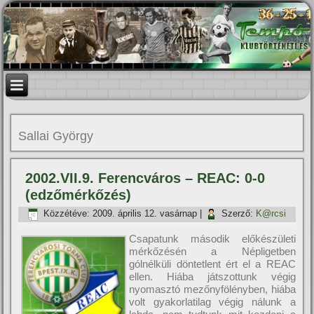
Sallai György
2002.VII.9. Ferencváros – REAC: 0-0
(edzőmérkőzés)
Közzétéve:
2009. április 12. vasárnap
|
Szerző:
K@rcsi
Csapatunk második előkészületi
mérkőzésén a Népligetben
gólnélküli döntetlent ért el a REAC
ellen. Hiába játszottunk végig
nyomasztó mezőnyfölényben, hiába
volt gyakorlatilag végig nálunk a