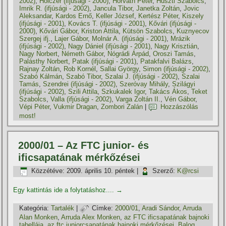
2002)
,
Holczer (ifjúsági - 2000)
,
Horváth Péter
,
Huszti Szabolcs
,
Imrik R. (ifjúsági - 2002)
,
Jancula Tibor
,
Janetka Zoltán
,
Jovic
Aleksandar
,
Kardos Ernő
,
Keller József
,
Kertész Péter
,
Kiszely
(ifjúsági - 2001)
,
Kovács T. (ifjúsági - 2001)
,
Kővári (ifjúsági -
2000)
,
Kővári Gábor
,
Kriston Attila
,
Kütsön Szabolcs
,
Kuznyecov
Szergej ifj.
,
Lajer Gábor
,
Molnár A. (ifjúsági - 2001)
,
Mrázik
(ifjúsági - 2002)
,
Nagy Dániel (ifjúsági - 2001)
,
Nagy Krisztián
,
Nagy Norbert
,
Németh Gábor
,
Nógrádi Árpád
,
Oroszi Tamás
,
Palásthy Norbert
,
Patak (ifjúsági - 2001)
,
Patakfalvi Balázs
,
Rajnay Zoltán
,
Rob Kornél
,
Sallai György
,
Simon (ifjúsági - 2002)
,
Szabó Kálmán
,
Szabó Tibor
,
Szalai J. (ifjúsági - 2002)
,
Szalai
Tamás
,
Szendrei (ifjúsági - 2002)
,
Szeróvay Mihály
,
Szilágyi
(ifjúsági - 2002)
,
Szili Attila
,
Szkukalek Igor
,
Takács Ákos
,
Teket
Szabolcs
,
Valla (ifjúsági - 2002)
,
Varga Zoltán II.
,
Vén Gábor
,
Vépi Péter
,
Vukmir Dragan
,
Zombori Zalán
|
Hozzászólás
most!
2000/01 – Az FTC junior- és
ificsapatának mérkőzései
Közzétéve:
2009. április 10. péntek
|
Szerző:
K@rcsi
Egy kattintás ide a folytatáshoz....
→
Kategória:
Tartalék
|
Címke:
2000/01
,
Aradi Sándor
,
Arruda
Alan Monken
,
Arruda Alex Monken
,
az FTC ificsapatának bajnoki
tabellája
,
az ftc juniorcsapatának bajnoki mérkőzései
,
Balog