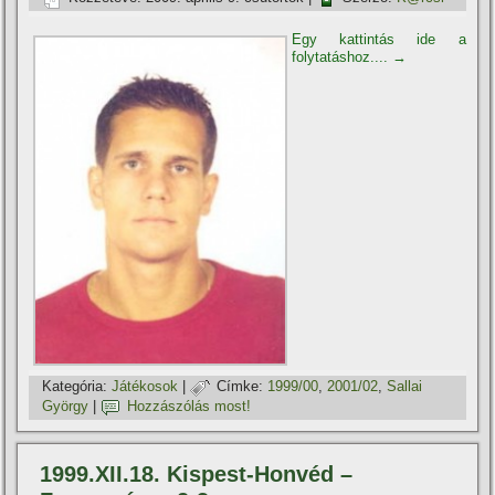
Egy kattintás ide a
folytatáshoz....
→
Kategória:
Játékosok
|
Címke:
1999/00
,
2001/02
,
Sallai
György
|
Hozzászólás most!
1999.XII.18. Kispest-Honvéd –