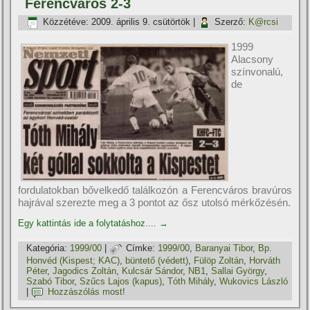
Ferencváros 2-3
Közzétéve:
2009. április 9. csütörtök
|
Szerző:
K@rcsi
1999
Alacsony
szí­nvonalú,
de
fordulatokban bővelkedő találkozón a Ferencváros bravúros
hajrával szerezte meg a 3 pontot az ősz utolsó mérkőzésén.
Egy kattintás ide a folytatáshoz....
→
Kategória:
1999/00
|
Címke:
1999/00
,
Baranyai Tibor
,
Bp.
Honvéd (Kispest; KAC)
,
büntető (védett)
,
Fülöp Zoltán
,
Horváth
Péter
,
Jagodics Zoltán
,
Kulcsár Sándor
,
NB1
,
Sallai György
,
Szabó Tibor
,
Szűcs Lajos (kapus)
,
Tóth Mihály
,
Wukovics László
|
Hozzászólás most!