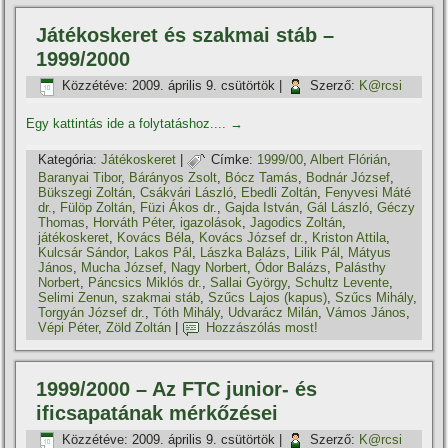
Játékoskeret és szakmai stáb –
1999/2000
Közzétéve:
2009. április 9. csütörtök
|
Szerző:
K@rcsi
Egy kattintás ide a folytatáshoz....
→
Kategória:
Játékoskeret
|
Címke:
1999/00
,
Albert Flórián
,
Baranyai Tibor
,
Bárányos Zsolt
,
Bócz Tamás
,
Bodnár József
,
Bükszegi Zoltán
,
Csákvári László
,
Ebedli Zoltán
,
Fenyvesi Máté
dr.
,
Fülöp Zoltán
,
Füzi Ákos dr.
,
Gajda István
,
Gál László
,
Géczy
Thomas
,
Horváth Péter
,
igazolások
,
Jagodics Zoltán
,
játékoskeret
,
Kovács Béla
,
Kovács József dr.
,
Kriston Attila
,
Kulcsár Sándor
,
Lakos Pál
,
Lászka Balázs
,
Lilik Pál
,
Mátyus
János
,
Mucha József
,
Nagy Norbert
,
Ódor Balázs
,
Palásthy
Norbert
,
Páncsics Miklós dr.
,
Sallai György
,
Schultz Levente
,
Selimi Zenun
,
szakmai stáb
,
Szűcs Lajos (kapus)
,
Szűcs Mihály
,
Torgyán József dr.
,
Tóth Mihály
,
Udvarácz Milán
,
Vámos János
,
Vépi Péter
,
Zöld Zoltán
|
Hozzászólás most!
1999/2000 – Az FTC junior- és
ificsapatának mérkőzései
Közzétéve:
2009. április 9. csütörtök
|
Szerző:
K@rcsi