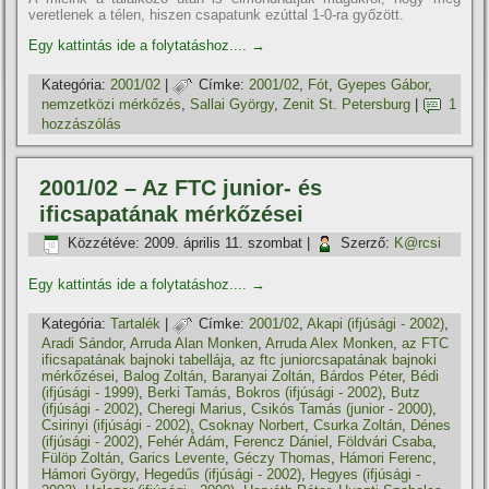
veretlenek a télen, hiszen csapatunk ezúttal 1-0-ra győzött.
Egy kattintás ide a folytatáshoz....
→
Kategória:
2001/02
|
Címke:
2001/02
,
Fót
,
Gyepes Gábor
,
nemzetközi mérkőzés
,
Sallai György
,
Zenit St. Petersburg
|
1
hozzászólás
2001/02 – Az FTC junior- és
ificsapatának mérkőzései
Közzétéve:
2009. április 11. szombat
|
Szerző:
K@rcsi
Egy kattintás ide a folytatáshoz....
→
Kategória:
Tartalék
|
Címke:
2001/02
,
Akapi (ifjúsági - 2002)
,
Aradi Sándor
,
Arruda Alan Monken
,
Arruda Alex Monken
,
az FTC
ificsapatának bajnoki tabellája
,
az ftc juniorcsapatának bajnoki
mérkőzései
,
Balog Zoltán
,
Baranyai Zoltán
,
Bárdos Péter
,
Bédi
(ifjúsági - 1999)
,
Berki Tamás
,
Bokros (ifjúsági - 2002)
,
Butz
(ifjúsági - 2002)
,
Cheregi Marius
,
Csikós Tamás (junior - 2000)
,
Csirinyi (ifjúsági - 2002)
,
Csoknay Norbert
,
Csurka Zoltán
,
Dénes
(ifjúsági - 2002)
,
Fehér Ádám
,
Ferencz Dániel
,
Földvári Csaba
,
Fülöp Zoltán
,
Garics Levente
,
Géczy Thomas
,
Hámori Ferenc
,
Hámori György
,
Hegedűs (ifjúsági - 2002)
,
Hegyes (ifjúsági -