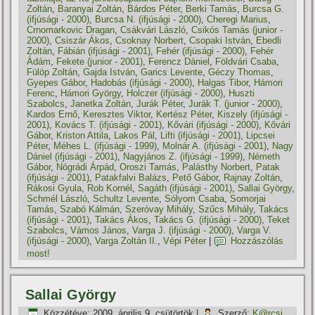
Zoltán
,
Baranyai Zoltán
,
Bárdos Péter
,
Berki Tamás
,
Burcsa G.
(ifjúsági - 2000)
,
Burcsa N. (ifjúsági - 2000)
,
Cheregi Marius
,
Crnomarkovic Dragan
,
Csákvári László
,
Csikós Tamás (junior -
2000)
,
Csiszár Ákos
,
Csoknay Norbert
,
Csopaki István
,
Ebedli
Zoltán
,
Fábián (ifjúsági - 2001)
,
Fehér (ifjúsági - 2000)
,
Fehér
Ádám
,
Fekete (junior - 2001)
,
Ferencz Dániel
,
Földvári Csaba
,
Fülöp Zoltán
,
Gajda István
,
Garics Levente
,
Géczy Thomas
,
Gyepes Gábor
,
Hadobás (ifjúsági - 2000)
,
Halgas Tibor
,
Hámori
Ferenc
,
Hámori György
,
Holczer (ifjúsági - 2000)
,
Huszti
Szabolcs
,
Janetka Zoltán
,
Jurák Péter
,
Jurák T. (junior - 2000)
,
Kardos Ernő
,
Keresztes Viktor
,
Kertész Péter
,
Kiszely (ifjúsági -
2001)
,
Kovács T. (ifjúsági - 2001)
,
Kővári (ifjúsági - 2000)
,
Kővári
Gábor
,
Kriston Attila
,
Lakos Pál
,
Lifti (ifjúsági - 2001)
,
Lipcsei
Péter
,
Méhes L. (ifjúsági - 1999)
,
Molnár A. (ifjúsági - 2001)
,
Nagy
Dániel (ifjúsági - 2001)
,
Nagyjános Z. (ifjúsági - 1999)
,
Németh
Gábor
,
Nógrádi Árpád
,
Oroszi Tamás
,
Palásthy Norbert
,
Patak
(ifjúsági - 2001)
,
Patakfalvi Balázs
,
Pető Gábor
,
Rajnay Zoltán
,
Rákosi Gyula
,
Rob Kornél
,
Sagáth (ifjúsági - 2001)
,
Sallai György
,
Schmél László
,
Schultz Levente
,
Sólyom Csaba
,
Somorjai
Tamás
,
Szabó Kálmán
,
Szeróvay Mihály
,
Szűcs Mihály
,
Takács
(ifjúsági - 2001)
,
Takács Ákos
,
Takács G. (ifjúsági - 2000)
,
Teket
Szabolcs
,
Vámos János
,
Varga J. (ifjúsági - 2000)
,
Varga V.
(ifjúsági - 2000)
,
Varga Zoltán II.
,
Vépi Péter
|
Hozzászólás
most!
Sallai György
Közzétéve:
2009. április 9. csütörtök
|
Szerző:
K@rcsi