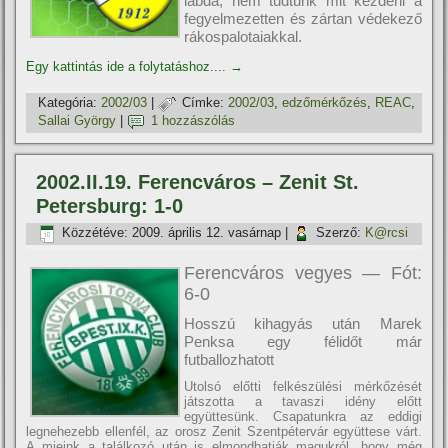
labda, nem tudtunk mit kezdeni a
fegyelmezetten és zártan védekező
rákospalotaiakkal.
Egy kattintás ide a folytatáshoz....
→
Kategória:
2002/03
|
Címke:
2002/03
,
edzőmérkőzés
,
REAC
,
Sallai György
|
1 hozzászólás
2002.II.19. Ferencváros – Zenit St.
Petersburg: 1-0
Közzétéve:
2009. április 12. vasárnap
|
Szerző:
K@rcsi
Ferencváros vegyes — Fót:
6-0
Hosszú kihagyás után Marek
Penksa egy félidőt már
futballozhatott
Utolsó előtti felkészülési mérkőzését
játszotta a tavaszi idény előtt
együttesünk. Csapatunkra az eddigi
legnehezebb ellenfél, az orosz Zenit Szentpétervár együttese várt.
A mieink a találkozó után is elmondhatják magukról, hogy még