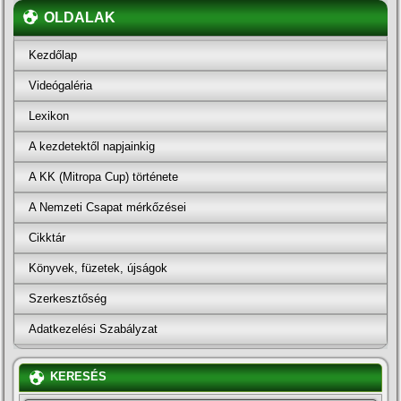
OLDALAK
Kezdőlap
Videógaléria
Lexikon
A kezdetektől napjainkig
A KK (Mitropa Cup) története
A Nemzeti Csapat mérkőzései
Cikktár
Könyvek, füzetek, újságok
Szerkesztőség
Adatkezelési Szabályzat
KERESÉS