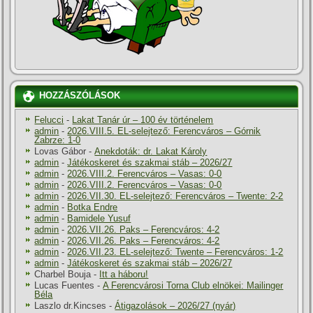
HOZZÁSZÓLÁSOK
Felucci
-
Lakat Tanár úr – 100 év történelem
admin
-
2026.VIII.5. EL-selejtező: Ferencváros – Górnik
Zabrze: 1-0
Lovas Gábor
-
Anekdoták: dr. Lakat Károly
admin
-
Játékoskeret és szakmai stáb – 2026/27
admin
-
2026.VIII.2. Ferencváros – Vasas: 0-0
admin
-
2026.VIII.2. Ferencváros – Vasas: 0-0
admin
-
2026.VII.30. EL-selejtező: Ferencváros – Twente: 2-2
admin
-
Botka Endre
admin
-
Bamidele Yusuf
admin
-
2026.VII.26. Paks – Ferencváros: 4-2
admin
-
2026.VII.26. Paks – Ferencváros: 4-2
admin
-
2026.VII.23. EL-selejtező: Twente – Ferencváros: 1-2
admin
-
Játékoskeret és szakmai stáb – 2026/27
Charbel Bouja
-
Itt a háboru!
Lucas Fuentes
-
A Ferencvárosi Torna Club elnökei: Mailinger
Béla
Laszlo dr.Kincses
-
Átigazolások – 2026/27 (nyár)