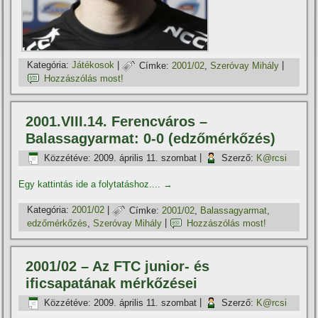
Kategória:
Játékosok
|
Címke:
2001/02
,
Szeróvay Mihály
|
Hozzászólás most!
2001.VIII.14. Ferencváros –
Balassagyarmat: 0-0 (edzőmérkőzés)
Közzétéve:
2009. április 11. szombat
|
Szerző:
K@rcsi
Egy kattintás ide a folytatáshoz....
→
Kategória:
2001/02
|
Címke:
2001/02
,
Balassagyarmat
,
edzőmérkőzés
,
Szeróvay Mihály
|
Hozzászólás most!
2001/02 – Az FTC junior- és
ificsapatának mérkőzései
Közzétéve:
2009. április 11. szombat
|
Szerző:
K@rcsi