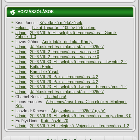
HOZZÁSZÓLÁSOK
Kiss János
-
Következő mérkőzések
Felucci
-
Lakat Tanár úr – 100 év történelem
admin
-
2026.VIII.5. EL-selejtező: Ferencváros – Górnik
Zabrze: 1-0
Lovas Gábor
-
Anekdoták: dr. Lakat Károly
admin
-
Játékoskeret és szakmai stáb – 2026/27
admin
-
2026.VIII.2. Ferencváros – Vasas: 0-0
admin
-
2026.VIII.2. Ferencváros – Vasas: 0-0
admin
-
2026.VII.30. EL-selejtező: Ferencváros – Twente: 2-2
admin
-
Botka Endre
admin
-
Bamidele Yusuf
admin
-
2026.VII.26. Paks – Ferencváros: 4-2
admin
-
2026.VII.26. Paks – Ferencváros: 4-2
admin
-
2026.VII.23. EL-selejtező: Twente – Ferencváros: 1-2
admin
-
Játékoskeret és szakmai stáb – 2026/27
Charbel Bouja
-
Itt a háboru!
Lucas Fuentes
-
A Ferencvárosi Torna Club elnökei: Mailinger
Béla
Laszlo dr.Kincses
-
Átigazolások – 2026/27 (nyár)
admin
-
2026.VII.16. EL-selejtező: Ferencváros – Vojvodina: 3-0
Erdélyi Dodi
-
Kuti László: 70
admin
-
2026.VII.9. EL-selejtező: Vojvodina – Ferencváros: 1-2