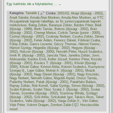
Egy kattintás ide a folytatáshoz....
→
Kategória:
Tartalék
|
Címke:
2001/02
,
Akapi (ifjúsági - 2002)
,
Aradi Sándor
,
Arruda Alan Monken
,
Arruda Alex Monken
,
az FTC
ificsapatának bajnoki tabellája
,
az ftc juniorcsapatának bajnoki
mérkőzései
,
Balog Zoltán
,
Baranyai Zoltán
,
Bárdos Péter
,
Bédi
(ifjúsági - 1999)
,
Berki Tamás
,
Bokros (ifjúsági - 2002)
,
Butz
(ifjúsági - 2002)
,
Cheregi Marius
,
Csikós Tamás (junior - 2000)
,
Csirinyi (ifjúsági - 2002)
,
Csoknay Norbert
,
Csurka Zoltán
,
Dénes
(ifjúsági - 2002)
,
Fehér Ádám
,
Ferencz Dániel
,
Földvári Csaba
,
Fülöp Zoltán
,
Garics Levente
,
Géczy Thomas
,
Hámori Ferenc
,
Hámori György
,
Hegedűs (ifjúsági - 2002)
,
Hegyes (ifjúsági -
2002)
,
Holczer (ifjúsági - 2000)
,
Horváth Péter
,
Huszti Szabolcs
,
Imrik R. (ifjúsági - 2002)
,
Jancula Tibor
,
Janetka Zoltán
,
Jovic
Aleksandar
,
Kardos Ernő
,
Keller József
,
Kertész Péter
,
Kiszely
(ifjúsági - 2001)
,
Kovács T. (ifjúsági - 2001)
,
Kővári (ifjúsági -
2000)
,
Kővári Gábor
,
Kriston Attila
,
Kütsön Szabolcs
,
Kuznyecov
Szergej ifj.
,
Lajer Gábor
,
Molnár A. (ifjúsági - 2001)
,
Mrázik
(ifjúsági - 2002)
,
Nagy Dániel (ifjúsági - 2001)
,
Nagy Krisztián
,
Nagy Norbert
,
Németh Gábor
,
Nógrádi Árpád
,
Oroszi Tamás
,
Palásthy Norbert
,
Patak (ifjúsági - 2001)
,
Patakfalvi Balázs
,
Rajnay Zoltán
,
Rob Kornél
,
Sallai György
,
Simon (ifjúsági - 2002)
,
Szabó Kálmán
,
Szabó Tibor
,
Szalai J. (ifjúsági - 2002)
,
Szalai
Tamás
,
Szendrei (ifjúsági - 2002)
,
Szeróvay Mihály
,
Szilágyi
(ifjúsági - 2002)
,
Szili Attila
,
Szkukalek Igor
,
Takács Ákos
,
Teket
Szabolcs
,
Valla (ifjúsági - 2002)
,
Varga Zoltán II.
,
Vén Gábor
,
Vépi Péter
,
Vukmir Dragan
,
Zombori Zalán
|
Hozzászólás
most!