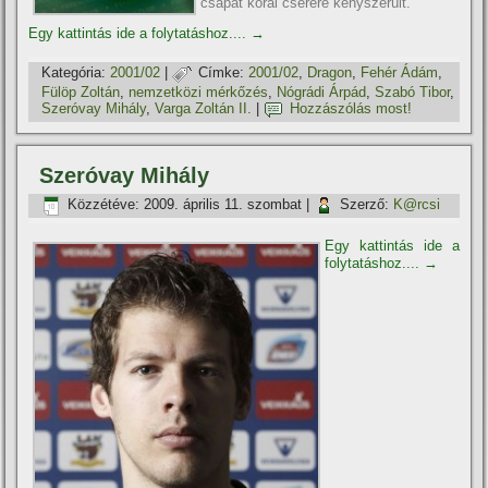
csapat korai cserére kényszerült.
Egy kattintás ide a folytatáshoz....
→
Kategória:
2001/02
|
Címke:
2001/02
,
Dragon
,
Fehér Ádám
,
Fülöp Zoltán
,
nemzetközi mérkőzés
,
Nógrádi Árpád
,
Szabó Tibor
,
Szeróvay Mihály
,
Varga Zoltán II.
|
Hozzászólás most!
Szeróvay Mihály
Közzétéve:
2009. április 11. szombat
|
Szerző:
K@rcsi
Egy kattintás ide a
folytatáshoz....
→