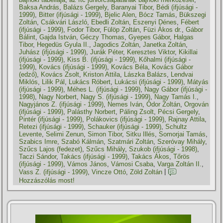
Baksa András
,
Balázs Gergely
,
Baranyai Tibor
,
Bédi (ifjúsági -
1999)
,
Bitter (ifjúsági - 1999)
,
Bjelic Alen
,
Bócz Tamás
,
Bükszegi
Zoltán
,
Csákvári László
,
Ebedli Zoltán
,
Eszenyi Dénes
,
Fébert
(ifjúsági - 1999)
,
Fodor Tibor
,
Fülöp Zoltán
,
Füzi Ákos dr.
,
Gábor
Bálint
,
Gajda István
,
Géczy Thomas
,
Gyepes Gábor
,
Halgas
Tibor
,
Hegedüs Gyula II.
,
Jagodics Zoltán
,
Janetka Zoltán
,
Juhász (ifjúsági - 1999)
,
Jurák Péter
,
Keresztes Viktor
,
Kikillai
(ifjúsági - 1999)
,
Kiss B. (ifjúsági - 1999)
,
Kőhalmi (ifjúsági -
1999)
,
Kovács (ifjúsági - 1999)
,
Kovács Béla
,
Kovács Gábor
(edző)
,
Kovács Zsolt
,
Kriston Attila
,
Lászka Balázs
,
Lendvai
Miklós
,
Lilik Pál
,
Lukács Róbert
,
Lukácsi (ifjúsági - 1999)
,
Mátyás
(ifjúsági - 1999)
,
Méhes L. (ifjúsági - 1999)
,
Nagy Gábor (ifjúsági -
1998)
,
Nagy Norbert
,
Nagy S. (ifjúsági - 1999)
,
Nagy Tamás I.
,
Nagyjános Z. (ifjúsági - 1999)
,
Nemes Iván
,
Ódor Zoltán
,
Orgován
(ifjúsági - 1999)
,
Palásthy Norbert
,
Páling Zsolt
,
Pécsi Gergely
,
Pintér (ifjúsági - 1999)
,
Polákovics (ifjúsági - 1999)
,
Rajnay Attila
,
Retezi (ifjúsági - 1999)
,
Schauker (ifjúsági - 1999)
,
Schultz
Levente
,
Selimi Zenun
,
Simon Tibor
,
Sitku Illés
,
Somorjai Tamás
,
Szabics Imre
,
Szabó Kálmán
,
Szatmári Zoltán
,
Szeróvay Mihály
,
Szűcs Lajos (fedezet)
,
Szűcs Mihály
,
Szukob (ifjúsági - 1998)
,
Taczi Sándor
,
Takács (ifjúsági - 1999)
,
Takács Ákos
,
Tőrös
(ifjúsági - 1999)
,
Vámos János
,
Vámosi Csaba
,
Varga Zoltán II.
,
Vass Z. (ifjúsági - 1999)
,
Vincze Ottó
,
Zöld Zoltán
|
Hozzászólás most!