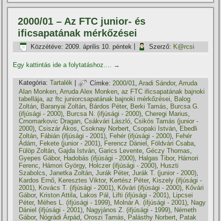
2000/01 – Az FTC junior- és
ificsapatának mérkőzései
Közzétéve:
2009. április 10. péntek
|
Szerző:
K@rcsi
Egy kattintás ide a folytatáshoz....
→
Kategória:
Tartalék
|
Címke:
2000/01
,
Aradi Sándor
,
Arruda
Alan Monken
,
Arruda Alex Monken
,
az FTC ificsapatának bajnoki
tabellája
,
az ftc juniorcsapatának bajnoki mérkőzései
,
Balog
Zoltán
,
Baranyai Zoltán
,
Bárdos Péter
,
Berki Tamás
,
Burcsa G.
(ifjúsági - 2000)
,
Burcsa N. (ifjúsági - 2000)
,
Cheregi Marius
,
Crnomarkovic Dragan
,
Csákvári László
,
Csikós Tamás (junior -
2000)
,
Csiszár Ákos
,
Csoknay Norbert
,
Csopaki István
,
Ebedli
Zoltán
,
Fábián (ifjúsági - 2001)
,
Fehér (ifjúsági - 2000)
,
Fehér
Ádám
,
Fekete (junior - 2001)
,
Ferencz Dániel
,
Földvári Csaba
,
Fülöp Zoltán
,
Gajda István
,
Garics Levente
,
Géczy Thomas
,
Gyepes Gábor
,
Hadobás (ifjúsági - 2000)
,
Halgas Tibor
,
Hámori
Ferenc
,
Hámori György
,
Holczer (ifjúsági - 2000)
,
Huszti
Szabolcs
,
Janetka Zoltán
,
Jurák Péter
,
Jurák T. (junior - 2000)
,
Kardos Ernő
,
Keresztes Viktor
,
Kertész Péter
,
Kiszely (ifjúsági -
2001)
,
Kovács T. (ifjúsági - 2001)
,
Kővári (ifjúsági - 2000)
,
Kővári
Gábor
,
Kriston Attila
,
Lakos Pál
,
Lifti (ifjúsági - 2001)
,
Lipcsei
Péter
,
Méhes L. (ifjúsági - 1999)
,
Molnár A. (ifjúsági - 2001)
,
Nagy
Dániel (ifjúsági - 2001)
,
Nagyjános Z. (ifjúsági - 1999)
,
Németh
Gábor
,
Nógrádi Árpád
,
Oroszi Tamás
,
Palásthy Norbert
,
Patak