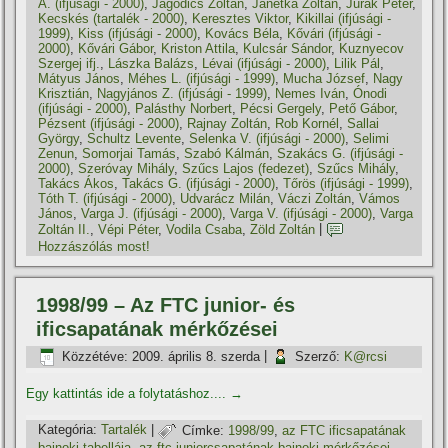
Á. (ifjúsági - 2000)
,
Jagodics Zoltán
,
Janetka Zoltán
,
Jurák Péter
,
Kecskés (tartalék - 2000)
,
Keresztes Viktor
,
Kikillai (ifjúsági -
1999)
,
Kiss (ifjúsági - 2000)
,
Kovács Béla
,
Kővári (ifjúsági -
2000)
,
Kővári Gábor
,
Kriston Attila
,
Kulcsár Sándor
,
Kuznyecov
Szergej ifj.
,
Lászka Balázs
,
Lévai (ifjúsági - 2000)
,
Lilik Pál
,
Mátyus János
,
Méhes L. (ifjúsági - 1999)
,
Mucha József
,
Nagy
Krisztián
,
Nagyjános Z. (ifjúsági - 1999)
,
Nemes Iván
,
Ónodi
(ifjúsági - 2000)
,
Palásthy Norbert
,
Pécsi Gergely
,
Pető Gábor
,
Pézsent (ifjúsági - 2000)
,
Rajnay Zoltán
,
Rob Kornél
,
Sallai
György
,
Schultz Levente
,
Selenka V. (ifjúsági - 2000)
,
Selimi
Zenun
,
Somorjai Tamás
,
Szabó Kálmán
,
Szakács G. (ifjúsági -
2000)
,
Szeróvay Mihály
,
Szűcs Lajos (fedezet)
,
Szűcs Mihály
,
Takács Ákos
,
Takács G. (ifjúsági - 2000)
,
Tőrös (ifjúsági - 1999)
,
Tóth T. (ifjúsági - 2000)
,
Udvarácz Milán
,
Váczi Zoltán
,
Vámos
János
,
Varga J. (ifjúsági - 2000)
,
Varga V. (ifjúsági - 2000)
,
Varga
Zoltán II.
,
Vépi Péter
,
Vodila Csaba
,
Zöld Zoltán
|
Hozzászólás most!
1998/99 – Az FTC junior- és
ificsapatának mérkőzései
Közzétéve:
2009. április 8. szerda
|
Szerző:
K@rcsi
Egy kattintás ide a folytatáshoz....
→
Kategória:
Tartalék
|
Címke:
1998/99
,
az FTC ificsapatának
bajnoki tabellája
,
az ftc juniorcsapatának bajnoki mérkőzései
,