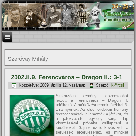
Szeróvay Mihály
2002.II.9. Ferencváros – Dragon II.: 3-1
Közzétéve:
2009. április 12. vasárnap
|
Szerző:
K@rcsi
Szikrázóan kemény összecsapást
hozott a Ferencváros – Dragon II.
találkozó. A mérkőzést remek játékkal 3-
1-ra nyertük. Az első félidőben kemény
összecsapások jellemezték a játékot, és
a játékvezető egy-egy sárga lap
kiosztásával próbálta csillapí­tani a
kedélyeket. Sajnos ez is kevés volt a
sérülések elkerüléséhez, és mindkét