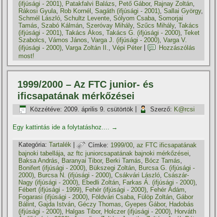
(ifjúsági - 2001)
,
Patakfalvi Balázs
,
Pető Gábor
,
Rajnay Zoltán
,
Rákosi Gyula
,
Rob Kornél
,
Sagáth (ifjúsági - 2001)
,
Sallai György
,
Schmél László
,
Schultz Levente
,
Sólyom Csaba
,
Somorjai
Tamás
,
Szabó Kálmán
,
Szeróvay Mihály
,
Szűcs Mihály
,
Takács
(ifjúsági - 2001)
,
Takács Ákos
,
Takács G. (ifjúsági - 2000)
,
Teket
Szabolcs
,
Vámos János
,
Varga J. (ifjúsági - 2000)
,
Varga V.
(ifjúsági - 2000)
,
Varga Zoltán II.
,
Vépi Péter
|
Hozzászólás
most!
1999/2000 – Az FTC junior- és
ificsapatának mérkőzései
Közzétéve:
2009. április 9. csütörtök
|
Szerző:
K@rcsi
Egy kattintás ide a folytatáshoz....
→
Kategória:
Tartalék
|
Címke:
1999/00
,
az FTC ificsapatának
bajnoki tabellája
,
az ftc juniorcsapatának bajnoki mérkőzései
,
Baksa András
,
Baranyai Tibor
,
Berki Tamás
,
Bócz Tamás
,
Bonifert (ifjúsági - 2000)
,
Bükszegi Zoltán
,
Burcsa G. (ifjúsági -
2000)
,
Burcsa N. (ifjúsági - 2000)
,
Csákvári László
,
Császár-
Nagy (ifjúsági - 2000)
,
Ebedli Zoltán
,
Farkas Á. (ifjúsági - 2000)
,
Fébert (ifjúsági - 1999)
,
Fehér (ifjúsági - 2000)
,
Fehér Ádám
,
Fogarasi (ifjúsági - 2000)
,
Földvári Csaba
,
Fülöp Zoltán
,
Gábor
Bálint
,
Gajda István
,
Géczy Thomas
,
Gyepes Gábor
,
Hadobás
(ifjúsági - 2000)
,
Halgas Tibor
,
Holczer (ifjúsági - 2000)
,
Horváth