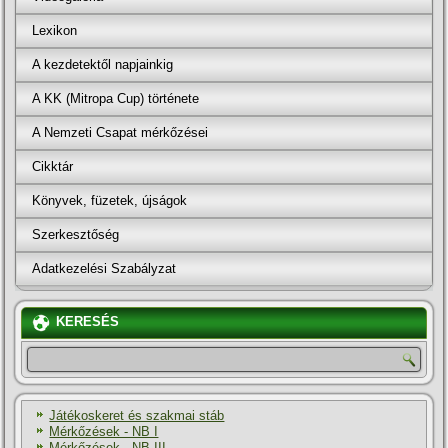
Lexikon
A kezdetektől napjainkig
A KK (Mitropa Cup) története
A Nemzeti Csapat mérkőzései
Cikktár
Könyvek, füzetek, újságok
Szerkesztőség
Adatkezelési Szabályzat
KERESÉS
Játékoskeret és szakmai stáb
Mérkőzések - NB I
Mérkőzések - NB III