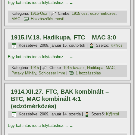
Egy kattintás ide a folytatáshoz....
→
Kategória:
1915-Ősz
|
Címke:
1915 ősz
,
edzőmérkőzés
,
MAC
|
Hozzászólás most!
1915.IV.18. Hadikupa, FTC – MAC 3:0
Közzétéve:
2009. január 15. csütörtök
|
Szerző:
K@rcsi
Egy kattintás ide a folytatáshoz....
→
Kategória:
1915
|
Címke:
1915 tavasz
,
Hadikupa
,
MAC
,
Pataky Mihály
,
Schlosser Imre
|
1 hozzászólás
1914.XII.27. FTC, BAK kombinált –
BTC, MAC kombinált 4:1
(edzőmérkőzés)
Közzétéve:
2009. január 14. szerda
|
Szerző:
K@rcsi
Egy kattintás ide a folytatáshoz....
→