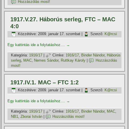
Hozzászólás most!
1917.V.27. Háborús serleg, FTC – MAC
4:0
Közzétéve:
2009. január 17. szombat
|
Szerző:
K@rcsi
Egy kattintás ide a folytatáshoz....
→
Kategória:
1916/17
|
Címke:
1916/17
,
Binder Nándor
,
Háborús
serleg
,
MAC
,
Nemes Sándor
,
Ruttkay Károly
|
Hozzászólás
most!
1917.IV.1. MAC – FTC 1:2
Közzétéve:
2009. január 17. szombat
|
Szerző:
K@rcsi
Egy kattintás ide a folytatáshoz....
→
Kategória:
1916/17
|
Címke:
1916/17
,
Binder Nándor
,
MAC
,
NB1
,
Zborai István
|
Hozzászólás most!