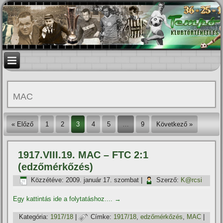
MAC
« Előző
1
2
3
4
5
…
9
Következő »
1917.VIII.19. MAC – FTC 2:1
(edzőmérkőzés)
Közzétéve:
2009. január 17. szombat
|
Szerző:
K@rcsi
Egy kattintás ide a folytatáshoz....
→
Kategória:
1917/18
|
Címke:
1917/18
,
edzőmérkőzés
,
MAC
|