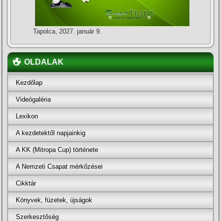
Tapolca, 2027. január 9.
OLDALAK
Kezdőlap
Videógaléria
Lexikon
A kezdetektől napjainkig
A KK (Mitropa Cup) története
A Nemzeti Csapat mérkőzései
Cikktár
Könyvek, füzetek, újságok
Szerkesztőség