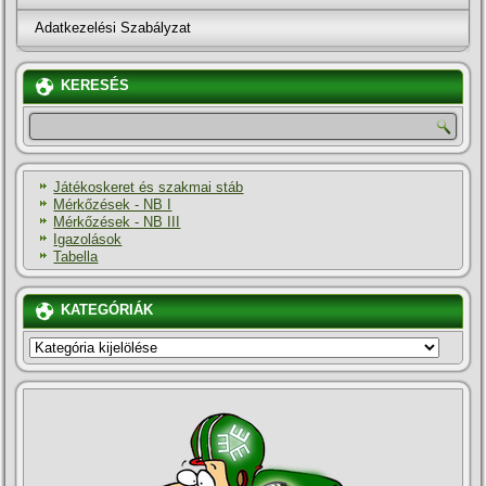
Adatkezelési Szabályzat
KERESÉS
Játékoskeret és szakmai stáb
Mérkőzések - NB I
Mérkőzések - NB III
Igazolások
Tabella
KATEGÓRIÁK
KATEGÓRIÁK