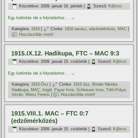
Közzétéve:
2009. január 16. péntek
|
Szerző:
K@rcsi
Egy kattintás ide a folytatáshoz....
→
Kategória:
1916
|
Címke:
1916 tavasz
,
edzőmérkőzés
,
MAC
|
Hozzászólás most!
1915.IX.12. Hadikupa, FTC – MAC 9:3
Közzétéve:
2009. január 15. csütörtök
|
Szerző:
K@rcsi
Egy kattintás ide a folytatáshoz....
→
Kategória:
1915-Ősz
|
Címke:
1915 ősz
,
Binder Nándor
,
Hadikupa
,
MAC
,
öngól
,
Payer Imre
,
Schlosser Imre
,
Tóth-Potya
István
,
Weisz Ferenc
|
Hozzászólás most!
1915.VIII.1. MAC – FTC 0:7
(edzőmérkőzés)
Közzétéve:
2009. január 15. csütörtök
|
Szerző:
K@rcsi