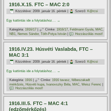
1916.X.15. FTC – MAC 2:0
Közzétéve:
2009. január 16. péntek
|
Szerző:
K@rcsi
Egy kattintás ide a folytatáshoz....
→
Kategória:
1916/17
|
Címke:
1916/17
,
Feldmann Gyula
,
MAC
,
NB1
,
Nemes Sándor
,
Tóth-Potya István
|
Hozzászólás most!
1916.IV.23. Húsvéti Vaslabda, FTC –
MAC 3:1
Közzétéve:
2009. január 16. péntek
|
Szerző:
K@rcsi
Egy kattintás ide a folytatáshoz....
→
Kategória:
1916
|
Címke:
1916 tavasz
,
félbeszakadt
mérkőzés
,
Húsvéti kupa
,
Ivanovszky Béla
,
MAC
,
Weisz Ferenc
|
Hozzászólás most!
1916.III.5. FTC – MAC 4:1
(edzőmérkőzés)