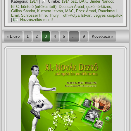
Kategória:
1914
|
Címke:
1914 ősz
,
BAK
,
Binder Nándor
,
BTC
,
büntető (értékesí­tett)
,
Deutsch Árpád
,
edzőmérkőzés
,
Gállos Sándor
,
Kucsera István
,
MAC
,
Pócz Árpád
,
Rauchmaul
Emil
,
Schlosser Imre
,
Thury
,
Tóth-Potya István
,
vegyes csapatok
|
Hozzászólás most!
« Előző
1
2
3
4
5
…
9
Következő »