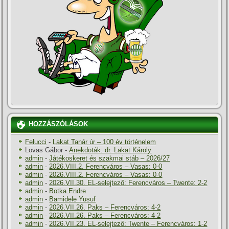
HOZZÁSZÓLÁSOK
Felucci
-
Lakat Tanár úr – 100 év történelem
Lovas Gábor
-
Anekdoták: dr. Lakat Károly
admin
-
Játékoskeret és szakmai stáb – 2026/27
admin
-
2026.VIII.2. Ferencváros – Vasas: 0-0
admin
-
2026.VIII.2. Ferencváros – Vasas: 0-0
admin
-
2026.VII.30. EL-selejtező: Ferencváros – Twente: 2-2
admin
-
Botka Endre
admin
-
Bamidele Yusuf
admin
-
2026.VII.26. Paks – Ferencváros: 4-2
admin
-
2026.VII.26. Paks – Ferencváros: 4-2
admin
-
2026.VII.23. EL-selejtező: Twente – Ferencváros: 1-2