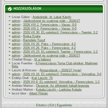
HOZZÁSZÓLÁSOK
Lovas Gábor
-
Anekdoták: dr. Lakat Károly
admin
-
Játékoskeret és szakmai stáb – 2026/27
admin
-
2026.VIII.2. Ferencváros – Vasas: 0-0
admin
-
2026.VIII.2. Ferencváros – Vasas: 0-0
admin
-
2026.VII.30. EL-selejtező: Ferencváros – Twente: 2-2
admin
-
Botka Endre
admin
-
Bamidele Yusuf
admin
-
2026.VII.26. Paks – Ferencváros: 4-2
admin
-
2026.VII.26. Paks – Ferencváros: 4-2
admin
-
2026.VII.23. EL-selejtező: Twente – Ferencváros: 1-2
admin
-
Játékoskeret és szakmai stáb – 2026/27
Charbel Bouja
-
Itt a háboru!
Lucas Fuentes
-
A Ferencvárosi Torna Club elnökei: Mailinger
Béla
Laszlo dr.Kincses
-
Átigazolások – 2026/27 (nyár)
admin
-
2026.VII.16. EL-selejtező: Ferencváros – Vojvodina: 3-0
Erdélyi Dodi
-
Kuti László: 70
admin
-
2026.VII.9. EL-selejtező: Vojvodina – Ferencváros: 1-2
Andrási Márton
-
Olvastuk: Az elfeledett futball-legenda
Andrasi Marton
-
Kubala László – Ladislao Kubala
leczó tibor
-
Albert Flórián
Erkölcs
|
Erő
|
Egyetértés