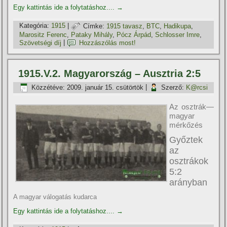
Egy kattintás ide a folytatáshoz....
→
Kategória:
1915
|
Címke:
1915 tavasz
,
BTC
,
Hadikupa
,
Marositz Ferenc
,
Pataky Mihály
,
Pócz Árpád
,
Schlosser Imre
,
Szövetségi dí­j
|
Hozzászólás most!
1915.V.2. Magyarország – Ausztria 2:5
Közzétéve:
2009. január 15. csütörtök
|
Szerző:
K@rcsi
Az osztrák—
magyar
mérkőzés
Győztek
az
osztrákok
5:2
arányban
A magyar válogatás kudarca
Egy kattintás ide a folytatáshoz....
→