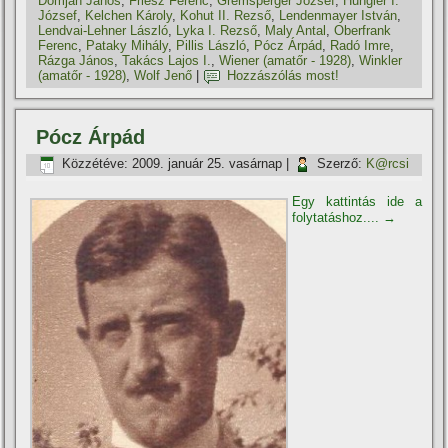
Domján János
,
Friesz Ferenc
,
Gremsperger József
,
Hungler I.
József
,
Kelchen Károly
,
Kohut II. Rezső
,
Lendenmayer István
,
Lendvai-Lehner László
,
Lyka I. Rezső
,
Maly Antal
,
Oberfrank
Ferenc
,
Pataky Mihály
,
Pillis László
,
Pócz Árpád
,
Radó Imre
,
Rázga János
,
Takács Lajos I.
,
Wiener (amatőr - 1928)
,
Winkler
(amatőr - 1928)
,
Wolf Jenő
|
Hozzászólás most!
Pócz Árpád
Közzétéve:
2009. január 25. vasárnap
|
Szerző:
K@rcsi
Egy kattintás ide a
folytatáshoz....
→