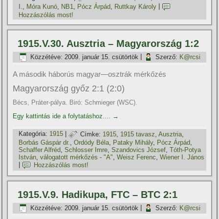
I.
,
Móra Kunó
,
NB1
,
Pócz Árpád
,
Ruttkay Károly
|
Hozzászólás most!
1915.V.30. Ausztria – Magyarország 1:2
Közzétéve:
2009. január 15. csütörtök
|
Szerző:
K@rcsi
A második háborús magyar—osztrák mérkőzés
Magyarország győz 2:1 (2:0)
Bécs, Práter-pálya. Biró: Schmieger (WSC).
Egy kattintás ide a folytatáshoz....
→
Kategória:
1915
|
Címke:
1915
,
1915 tavasz
,
Ausztria
,
Borbás Gáspár dr.
,
Ordódy Béla
,
Pataky Mihály
,
Pócz Árpád
,
Schaffer Alfréd
,
Schlosser Imre
,
Szandovics József
,
Tóth-Potya
István
,
válogatott mérkőzés - "A"
,
Weisz Ferenc
,
Wiener I. János
|
Hozzászólás most!
1915.V.9. Hadikupa, FTC – BTC 2:1
Közzétéve:
2009. január 15. csütörtök
|
Szerző:
K@rcsi