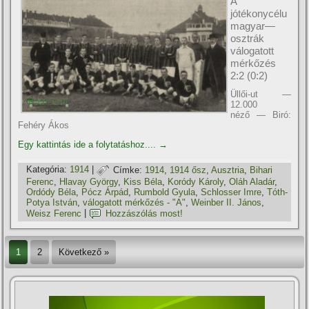
A
jótékonycélu
magyar—
osztrák
válogatott
mérkőzés
2:2 (0:2)
Üllői-ut —
12.000
néző — Biró:
Fehéry Ákos
Egy kattintás ide a folytatáshoz....
→
Kategória:
1914
|
Címke:
1914
,
1914 ősz
,
Ausztria
,
Bihari
Ferenc
,
Hlavay György
,
Kiss Béla
,
Koródy Károly
,
Oláh Aladár
,
Ordódy Béla
,
Pócz Árpád
,
Rumbold Gyula
,
Schlosser Imre
,
Tóth-
Potya István
,
válogatott mérkőzés - "A"
,
Weinber II. János
,
Weisz Ferenc
|
Hozzászólás most!
1
2
Következő »