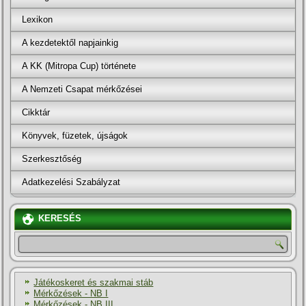
Lexikon
A kezdetektől napjainkig
A KK (Mitropa Cup) története
A Nemzeti Csapat mérkőzései
Cikktár
Könyvek, füzetek, újságok
Szerkesztőség
Adatkezelési Szabályzat
KERESÉS
Játékoskeret és szakmai stáb
Mérkőzések - NB I
Mérkőzések - NB III