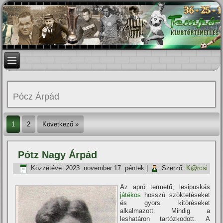
Pócz Árpád
1
2
Következő »
Pótz Nagy Árpád
Közzétéve:
2023. november 17. péntek
|
Szerző:
K@rcsi
Az apró termetű, lesipuskás
játékos
hosszú szöktetéseket
és gyors kitöréseket
alkalmazott. Mindig a
leshatáron tartózkodott. A