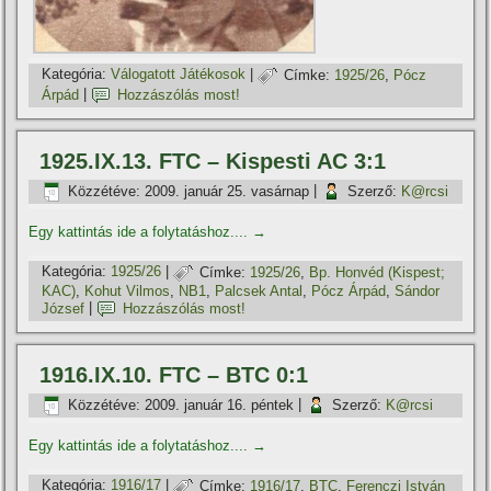
Kategória:
Válogatott Játékosok
|
Címke:
1925/26
,
Pócz
Árpád
|
Hozzászólás most!
1925.IX.13. FTC – Kispesti AC 3:1
Közzétéve:
2009. január 25. vasárnap
|
Szerző:
K@rcsi
Egy kattintás ide a folytatáshoz....
→
Kategória:
1925/26
|
Címke:
1925/26
,
Bp. Honvéd (Kispest;
KAC)
,
Kohut Vilmos
,
NB1
,
Palcsek Antal
,
Pócz Árpád
,
Sándor
József
|
Hozzászólás most!
1916.IX.10. FTC – BTC 0:1
Közzétéve:
2009. január 16. péntek
|
Szerző:
K@rcsi
Egy kattintás ide a folytatáshoz....
→
Kategória:
1916/17
|
Címke:
1916/17
,
BTC
,
Ferenczi István