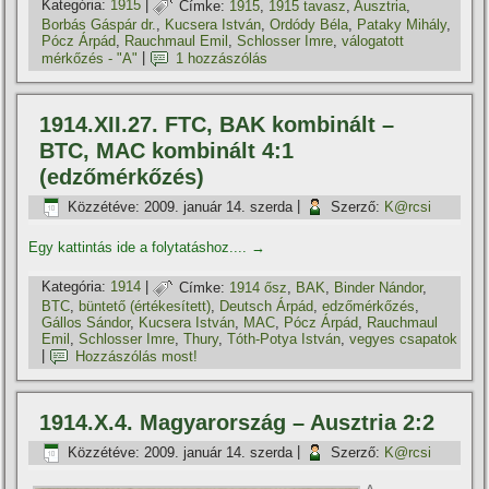
Kategória:
1915
|
Címke:
1915
,
1915 tavasz
,
Ausztria
,
Borbás Gáspár dr.
,
Kucsera István
,
Ordódy Béla
,
Pataky Mihály
,
Pócz Árpád
,
Rauchmaul Emil
,
Schlosser Imre
,
válogatott
mérkőzés - "A"
|
1 hozzászólás
1914.XII.27. FTC, BAK kombinált –
BTC, MAC kombinált 4:1
(edzőmérkőzés)
Közzétéve:
2009. január 14. szerda
|
Szerző:
K@rcsi
Egy kattintás ide a folytatáshoz....
→
Kategória:
1914
|
Címke:
1914 ősz
,
BAK
,
Binder Nándor
,
BTC
,
büntető (értékesí­tett)
,
Deutsch Árpád
,
edzőmérkőzés
,
Gállos Sándor
,
Kucsera István
,
MAC
,
Pócz Árpád
,
Rauchmaul
Emil
,
Schlosser Imre
,
Thury
,
Tóth-Potya István
,
vegyes csapatok
|
Hozzászólás most!
1914.X.4. Magyarország – Ausztria 2:2
Közzétéve:
2009. január 14. szerda
|
Szerző:
K@rcsi