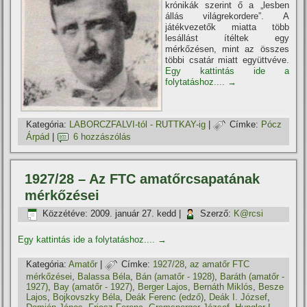
krónikák szerint ő a „lesben
állás világrekordere”. A
játékvezetők miatta több
lesállást í­téltek egy
mérkőzésen, mint az összes
többi csatár miatt együttvéve.
Egy kattintás ide a
folytatáshoz....
→
Kategória:
LABORCZFALVI-tól - RUTTKAY-ig
|
Címke:
Pócz
Árpád
|
6 hozzászólás
1927/28 – Az FTC amatőrcsapatának
mérkőzései
Közzétéve:
2009. január 27. kedd
|
Szerző:
K@rcsi
Egy kattintás ide a folytatáshoz....
→
Kategória:
Amatőr
|
Címke:
1927/28
,
az amatőr FTC
mérkőzései
,
Balassa Béla
,
Bán (amatőr - 1928)
,
Baráth (amatőr -
1927)
,
Bay (amatőr - 1927)
,
Berger Lajos
,
Bernáth Miklós
,
Besze
Lajos
,
Bojkovszky Béla
,
Deák Ferenc (edző)
,
Deák I. József
,