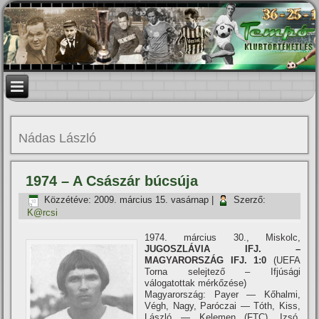
Nádas László
1974 – A Császár búcsúja
Közzétéve:
2009. március 15. vasárnap
|
Szerző:
K@rcsi
1974. március 30., Miskolc,
JUGOSZLÁVIA IFJ. –
MAGYARORSZÁG IFJ. 1:0
(UEFA
Torna selejtező – Ifjúsági
válogatottak mérkőzése)
Magyarország: Payer — Kőhalmi,
Végh, Nagy, Paróczai — Tóth, Kiss,
László — Kelemen (FTC), Izsó,