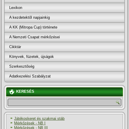
Lexikon
A kezdetektől napjainkig
A KK (Mitropa Cup) története
A Nemzeti Csapat mérkőzései
Cikktár
Könyvek, füzetek, újságok
Szerkesztőség
Adatkezelési Szabályzat
KERESÉS
Játékoskeret és szakmai stáb
Mérkőzések - NB I
Mérkőzések - NB III