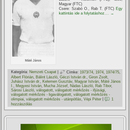
Magyar (FTC)
Csere: Szabó O., Rab T. (FTC)
Egy
kattintás ide a folytatáshoz....
→
Máté János
Kategória:
Nemzeti Csapat
|
Címke:
1973/74
,
1974
,
1974/75
,
Albert Flórián
,
Bálint László
,
Géczi István dr.
,
Giron Zsolt
,
Juhász István dr.
,
Kelemen Gusztáv
,
Magyar István
,
Máté János
I.
,
Megyesi István
,
Mucha József
,
Nádas László
,
Rab Tibor
,
Sárosi László
,
válogatott
,
válogatott mérkőzés - ifjúsági
,
válogatott mérkőzés - ligaválogatott
,
válogatott mérkőzés -
olimpiai
,
válogatott mérkőzés - utánpótlás
,
Vépi Péter
|
1
hozzászólás