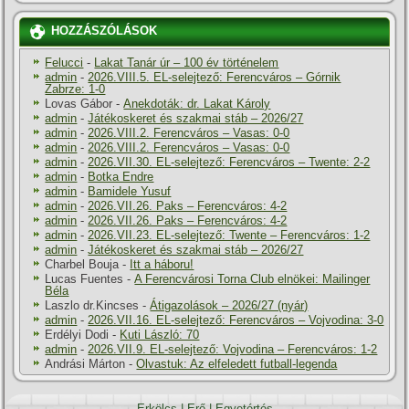
HOZZÁSZÓLÁSOK
Felucci
-
Lakat Tanár úr – 100 év történelem
admin
-
2026.VIII.5. EL-selejtező: Ferencváros – Górnik
Zabrze: 1-0
Lovas Gábor
-
Anekdoták: dr. Lakat Károly
admin
-
Játékoskeret és szakmai stáb – 2026/27
admin
-
2026.VIII.2. Ferencváros – Vasas: 0-0
admin
-
2026.VIII.2. Ferencváros – Vasas: 0-0
admin
-
2026.VII.30. EL-selejtező: Ferencváros – Twente: 2-2
admin
-
Botka Endre
admin
-
Bamidele Yusuf
admin
-
2026.VII.26. Paks – Ferencváros: 4-2
admin
-
2026.VII.26. Paks – Ferencváros: 4-2
admin
-
2026.VII.23. EL-selejtező: Twente – Ferencváros: 1-2
admin
-
Játékoskeret és szakmai stáb – 2026/27
Charbel Bouja
-
Itt a háboru!
Lucas Fuentes
-
A Ferencvárosi Torna Club elnökei: Mailinger
Béla
Laszlo dr.Kincses
-
Átigazolások – 2026/27 (nyár)
admin
-
2026.VII.16. EL-selejtező: Ferencváros – Vojvodina: 3-0
Erdélyi Dodi
-
Kuti László: 70
admin
-
2026.VII.9. EL-selejtező: Vojvodina – Ferencváros: 1-2
Andrási Márton
-
Olvastuk: Az elfeledett futball-legenda
Erkölcs
|
Erő
|
Egyetértés