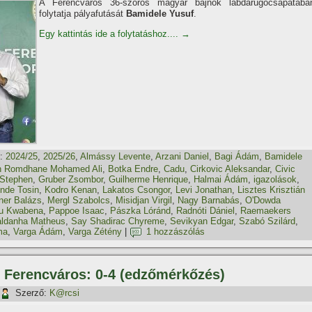
A Ferencváros 36-szoros magyar bajnok labdarúgócsapatába
folytatja pályafutását
Bamidele Yusuf
.
Egy kattintás ide a folytatáshoz....
→
:
2024/25
,
2025/26
,
Almássy Levente
,
Arzani Daniel
,
Bagi Ádám
,
Bamidele
 Romdhane Mohamed Ali
,
Botka Endre
,
Cadu
,
Cirkovic Aleksandar
,
Civic
 Stephen
,
Gruber Zsombor
,
Guilherme Henrique
,
Halmai Ádám
,
igazolások
,
nde Tosin
,
Kodro Kenan
,
Lakatos Csongor
,
Levi Jonathan
,
Lisztes Krisztián
er Balázs
,
Mergl Szabolcs
,
Misidjan Virgil
,
Nagy Barnabás
,
O'Dowda
u Kwabena
,
Pappoe Isaac
,
Pászka Lóránd
,
Radnóti Dániel
,
Raemaekers
ldanha Matheus
,
Say Shadirac Chyreme
,
Sevikyan Edgar
,
Szabó Szilárd
,
ma
,
Varga Ádám
,
Varga Zétény
|
1 hozzászólás
 Ferencváros: 0-4 (edzőmérkőzés)
Szerző:
K@rcsi