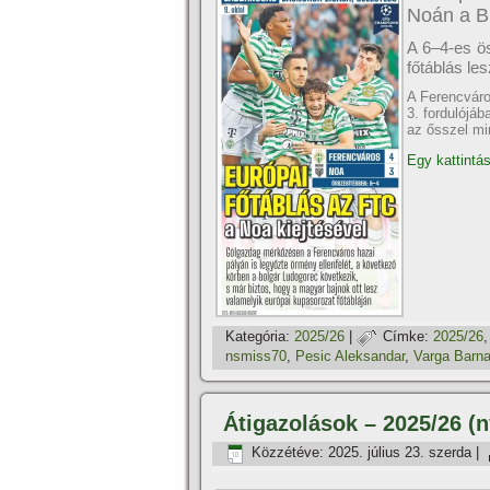
Noán a B
A 6–4-es ös
főtáblás le
A Ferencváro
3. fordulójáb
az ősszel mi
Egy kattintás
Kategória:
2025/26
|
Címke:
2025/26
nsmiss70
,
Pesic Aleksandar
,
Varga Barn
Átigazolások – 2025/26 (n
Közzétéve:
2025. július 23. szerda
|