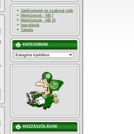
Játékoskeret és szakmai stáb
Mérkőzések - NB I
Mérkőzések - NB III
Igazolások
Tabella
t
KATEGÓRIÁK
KATEGÓRIÁK
a
HOZZÁSZÓLÁSOK