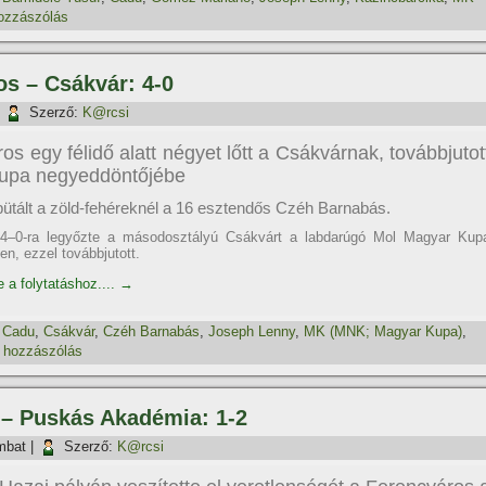
ozzászólás
os – Csákvár: 4-0
|
Szerző:
K@rcsi
os egy félidő alatt négyet lőtt a Csákvárnak, továbbjutot
upa negyeddöntőjébe
bütált a zöld-fehéreknél a 16 esztendős Czéh Barnabás.
4–0-ra legyőzte a másodosztályú Csákvárt a labdarúgó Mol Magyar Kup
n, ezzel továbbjutott.
e a folytatáshoz....
→
,
Cadu
,
Csákvár
,
Czéh Barnabás
,
Joseph Lenny
,
MK (MNK; Magyar Kupa)
,
 hozzászólás
s – Puskás Akadémia: 1-2
mbat
|
Szerző:
K@rcsi