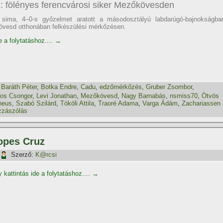
: fölényes ferencvárosi siker Mezőkövesden
sima, 4–0-s győzelmet aratott a másodosztályú labdarúgó-bajnokságba
övesd otthonában felkészülési mérkőzésen.
e a folytatáshoz....
→
,
Baráth Péter
,
Botka Endre
,
Cadu
,
edzőmérkőzés
,
Gruber Zsombor
,
tos Csongor
,
Levi Jonathan
,
Mezőkövesd
,
Nagy Barnabás
,
nsmiss70
,
Ötvös
heus
,
Szabó Szilárd
,
Tököli Attila
,
Traoré Adama
,
Varga Ádám
,
Zachariassen
zzászólás
opes Cruz
Szerző:
K@rcsi
 kattintás ide a folytatáshoz....
→