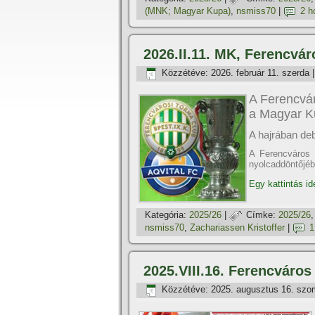
(MNK; Magyar Kupa)
,
nsmiss70
|
2 h
2026.II.11. MK, Ferencvár
Közzétéve:
2026. február 11. szerda
A Ferencvár
a Magyar K
A hajrában de
A Ferencváros 
nyolcaddöntőjébe
Egy kattintás id
Kategória:
2025/26
|
Címke:
2025/26
nsmiss70
,
Zachariassen Kristoffer
|
1
2025.VIII.16. Ferencváro
Közzétéve:
2025. augusztus 16. szo