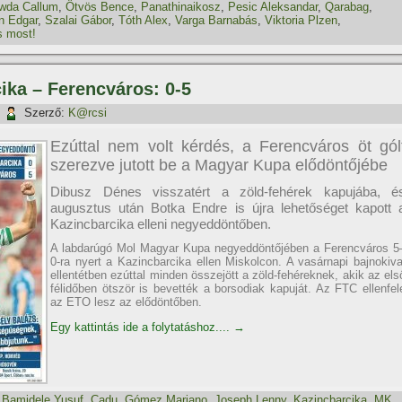
wda Callum
,
Ötvös Bence
,
Panathinaikosz
,
Pesic Aleksandar
,
Qarabag
,
n Edgar
,
Szalai Gábor
,
Tóth Alex
,
Varga Barnabás
,
Viktoria Plzen
,
s most!
cika – Ferencváros: 0-5
|
Szerző:
K@rcsi
Ezúttal nem volt kérdés, a Ferencváros öt gól
szerezve jutott be a Magyar Kupa elődöntőjébe
Dibusz Dénes visszatért a zöld-fehérek kapujába, é
augusztus után Botka Endre is újra lehetőséget kapott 
Kazincbarcika elleni negyeddöntőben.
A labdarúgó Mol Magyar Kupa negyeddöntőjében a Ferencváros 5
0-ra nyert a Kazincbarcika ellen Miskolcon. A vasárnapi bajnokiva
ellentétben ezúttal minden összejött a zöld-fehéreknek, akik az els
félidőben ötször is bevették a borsodiak kapuját. Az FTC ellenfel
az ETO lesz az elődöntőben.
Egy kattintás ide a folytatáshoz....
→
,
Bamidele Yusuf
,
Cadu
,
Gómez Mariano
,
Joseph Lenny
,
Kazincbarcika
,
MK