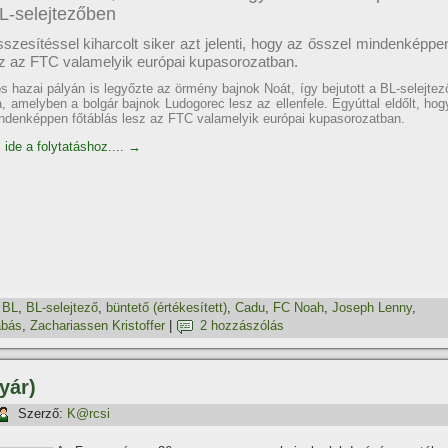
L-selejtezőben
szesítéssel kiharcolt siker azt jelenti, hogy az ősszel mindenképpe
sz az FTC valamelyik európai kupasorozatban.
s hazai pályán is legyőzte az örmény bajnok Noát, így bejutott a BL-selejtez
a, amelyben a bolgár bajnok Ludogorec lesz az ellenfele. Egyúttal eldőlt, hog
ndenképpen főtáblás lesz az FTC valamelyik európai kupasorozatban.
 ide a folytatáshoz....
→
,
BL
,
BL-selejtező
,
büntető (értékesí­tett)
,
Cadu
,
FC Noah
,
Joseph Lenny
,
abás
,
Zachariassen Kristoffer
|
2 hozzászólás
yár)
Szerző:
K@rcsi