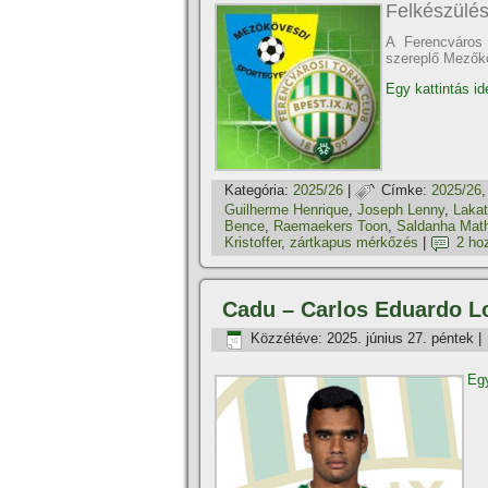
Felkészülés
A Ferencváros 
szereplő Mezők
Egy kattintás id
Kategória:
2025/26
|
Címke:
2025/26
Guilherme Henrique
,
Joseph Lenny
,
Laka
Bence
,
Raemaekers Toon
,
Saldanha Mat
Kristoffer
,
zártkapus mérkőzés
|
2 ho
Cadu – Carlos Eduardo L
Közzétéve:
2025. június 27. péntek
|
Egy