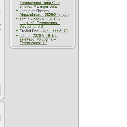
Ferencvárosi Torna Club
elnökei: Mailinger Béla
Laszlo dr.Kincses
-
n
Átigazolások – 2026/27 (nyár)
admin
-
2026.VII.16. EL-
selejtező: Ferencváros –
ő
Vojvodina: 3-0
y
Erdélyi Dodi
-
Kuti László: 70
admin
-
2026.VII.9. EL-
selejtező: Vojvodina –
Ferencváros: 1-2