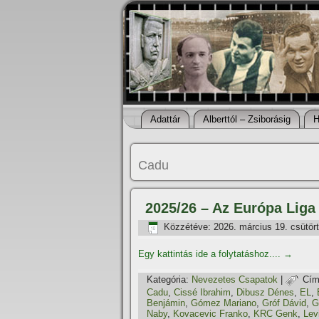
Adattár
Alberttól – Zsiborásig
H
Cadu
2025/26 – Az Európa Liga
Közzétéve:
2026. március 19. csütör
Egy kattintás ide a folytatáshoz....
→
Kategória:
Nevezetes Csapatok
|
Cím
Cadu
,
Cissé Ibrahim
,
Dibusz Dénes
,
EL
,
Benjámin
,
Gómez Mariano
,
Gróf Dávid
,
G
Naby
,
Kovacevic Franko
,
KRC Genk
,
Lev