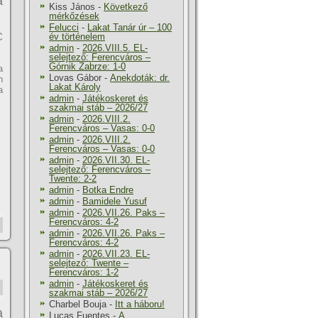
a
Kiss János
-
Következő
mérkőzések
Felucci
-
Lakat Tanár úr – 100
C
év történelem
admin
-
2026.VIII.5. EL-
selejtező: Ferencváros –
Górnik Zabrze: 1-0
a
Lovas Gábor
-
Anekdoták: dr.
n
Lakat Károly
a
admin
-
Játékoskeret és
szakmai stáb – 2026/27
admin
-
2026.VIII.2.
Ferencváros – Vasas: 0-0
admin
-
2026.VIII.2.
Ferencváros – Vasas: 0-0
admin
-
2026.VII.30. EL-
selejtező: Ferencváros –
Twente: 2-2
admin
-
Botka Endre
admin
-
Bamidele Yusuf
admin
-
2026.VII.26. Paks –
Ferencváros: 4-2
admin
-
2026.VII.26. Paks –
Ferencváros: 4-2
admin
-
2026.VII.23. EL-
selejtező: Twente –
Ferencváros: 1-2
admin
-
Játékoskeret és
szakmai stáb – 2026/27
Charbel Bouja
-
Itt a háboru!
a
Lucas Fuentes
-
A