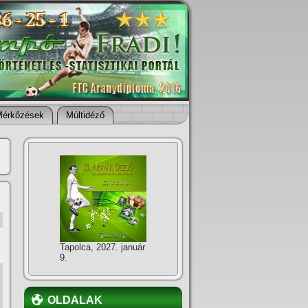
Mérkőzések
Múltidéző
Tapolca, 2027. január
9.
OLDALAK