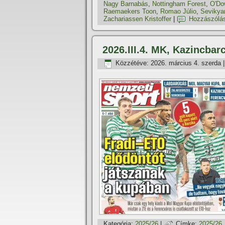
Nagy Barnabás
,
Nottingham Forest
,
O'Do
Raemaekers Toon
,
Romao Júlio
,
Sevikya
Zachariassen Kristoffer
|
Hozzászólá
2026.III.4. MK, Kazincbar
Közzétéve:
2026. március 4. szerda
Kategória:
2025/26
|
Címke:
2025/26