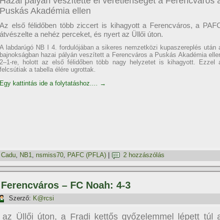
Hazai pályán veszítette el veretlenségét a Ferencváros 
Puskás Akadémia ellen
Az első félidőben több ziccert is kihagyott a Ferencváros, a PAF
átvészelte a nehéz perceket, és nyert az Üllői úton.
A labdarúgó NB I 4. fordulójában a sikeres nemzetközi kupaszereplés után 
bajnokságban hazai pályán veszített a Ferencváros a Puskás Akadémia elle
2–1-re, holott az első félidőben több nagy helyzetet is kihagyott. Ezzel 
felcsútiak a tabella élére ugrottak.
Egy kattintás ide a folytatáshoz....
→
,
Cadu
,
NB1
,
nsmiss70
,
PAFC (PFLA)
|
2 hozzászólás
: Ferencváros – FC Noah: 4-3
Szerző:
K@rcsi
az Üllői úton, a Fradi kettős győzelemmel lépett túl 