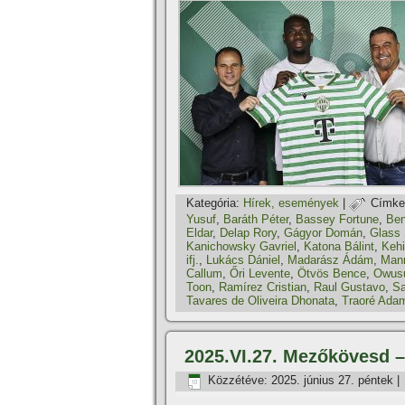
Kategória:
Hí­rek, események
|
Címke
Yusuf
,
Baráth Péter
,
Bassey Fortune
,
Ben
Eldar
,
Delap Rory
,
Gágyor Domán
,
Glass
Kanichowsky Gavriel
,
Katona Bálint
,
Kehi
ifj.
,
Lukács Dániel
,
Madarász Ádám
,
Mann
Callum
,
Őri Levente
,
Ötvös Bence
,
Owus
Toon
,
Ramí­rez Cristian
,
Raul Gustavo
,
Sa
Tavares de Oliveira Dhonata
,
Traoré Ada
2025.VI.27. Mezőkövesd –
Közzétéve:
2025. június 27. péntek
|