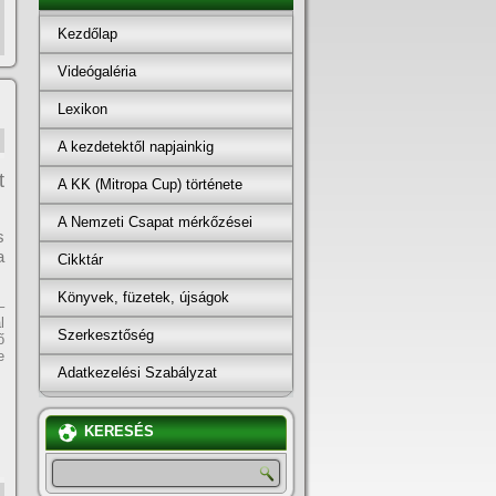
Kezdőlap
Videógaléria
Lexikon
A kezdetektől napjainkig
t
A KK (Mitropa Cup) története
A Nemzeti Csapat mérkőzései
s
a
Cikktár
Könyvek, füzetek, újságok
–
l
Szerkesztőség
ő
e
Adatkezelési Szabályzat
KERESÉS