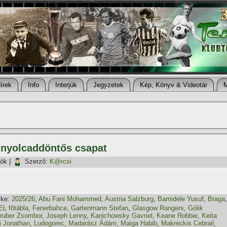
í­rek
Info
Interjúk
Jegyzetek
Kép, Könyv & Videotár
 nyolcaddöntős csapat
tök
|
Szerző:
K@rcsi
ke:
2025/26
,
Abu Fani Mohammed
,
Austria Salzburg
,
Bamidele Yusuf
,
Braga
,
EL főtábla
,
Fenerbahce
,
Gartenmann Stefan
,
Glasgow Rangers
,
Gólik
ruber Zsombor
,
Joseph Lenny
,
Kanichowsky Gavriel
,
Keane Robbie
,
Keita
i Jonathan
,
Ludogorec
,
Madarász Ádám
,
Maiga Habib
,
Makreckis Cebrail
,