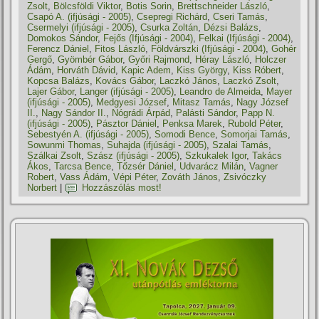
Zsolt
,
Bölcsföldi Viktor
,
Botis Sorin
,
Brettschneider László
,
Csapó A. (ifjúsági - 2005)
,
Csepregi Richárd
,
Cseri Tamás
,
Csermelyi (ifjúsági - 2005)
,
Csurka Zoltán
,
Dézsi Balázs
,
Domokos Sándor
,
Fejős (Ifjúsági - 2004)
,
Felkai (Ifjúsági - 2004)
,
Ferencz Dániel
,
Fitos László
,
Földvárszki (Ifjúsági - 2004)
,
Gohér
Gergő
,
Gyömbér Gábor
,
Győri Rajmond
,
Héray László
,
Holczer
Ádám
,
Horváth Dávid
,
Kapic Adem
,
Kiss György
,
Kiss Róbert
,
Kopcsa Balázs
,
Kovács Gábor
,
Laczkó János
,
Laczkó Zsolt
,
Lajer Gábor
,
Langer (ifjúsági - 2005)
,
Leandro de Almeida
,
Mayer
(ifjúsági - 2005)
,
Medgyesi József
,
Mitasz Tamás
,
Nagy József
II.
,
Nagy Sándor II.
,
Nógrádi Árpád
,
Palásti Sándor
,
Papp N.
(ifjúsági - 2005)
,
Pásztor Dániel
,
Penksa Marek
,
Rubold Péter
,
Sebestyén A. (ifjúsági - 2005)
,
Somodi Bence
,
Somorjai Tamás
,
Sowunmi Thomas
,
Suhajda (ifjúsági - 2005)
,
Szalai Tamás
,
Szálkai Zsolt
,
Szász (ifjúsági - 2005)
,
Szkukalek Igor
,
Takács
Ákos
,
Tarcsa Bence
,
Tőzsér Dániel
,
Udvarácz Milán
,
Vagner
Robert
,
Vass Ádám
,
Vépi Péter
,
Zováth János
,
Zsivóczky
Norbert
|
Hozzászólás most!