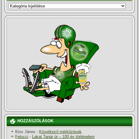
KATEGÓRIÁK
HOZZÁSZÓLÁSOK
Kiss János
-
Következő mérkőzések
Felucci
-
Lakat Tanár úr – 100 év történelem