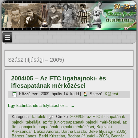
Szász (ifjúsági – 2005)
2004/05 – Az FTC ligabajnoki- és
ificsapatának mérkőzései
Közzétéve:
2009. április 14. kedd
|
Szerző:
K@rcsi
Egy kattintás ide a folytatáshoz....
→
Kategória:
Tartalék
|
Címke:
2004/05
,
az FTC ificsapatának
bajnoki tabellája
,
az ftc juniorcsapatának bajnoki mérkőzései
,
az
ftc ligabajnoki csapatának bajnoki mérkőzései
,
Bajevski
Aleksandar
,
Baksa András
,
Bartha László
,
Beke (ifjúsági - 2005)
,
Béress János
,
Berki Krisztián
,
Bodnár (ifjúsági - 2005)
,
Bognár