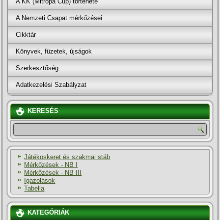
A KK (Mitropa Cup) története
A Nemzeti Csapat mérkőzései
Cikktár
Könyvek, füzetek, újságok
Szerkesztőség
Adatkezelési Szabályzat
KERESÉS
Játékoskeret és szakmai stáb
Mérkőzések - NB I
Mérkőzések - NB III
Igazolások
Tabella
KATEGÓRIÁK