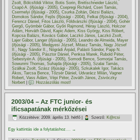
Zsolt
,
Bölcsföldi Viktor
,
Botis Sorin
,
Brettschneider László
,
Csapó A. (ifjúsági - 2005)
,
Csepregi Richárd
,
Cseri Tamás
,
Csermelyi (ifjúsági - 2005)
,
Csurka Zoltán
,
Dézsi Balázs
,
Domokos Sándor
,
Fejős (Ifjúsági - 2004)
,
Felkai (Ifjúsági - 2004)
,
Ferencz Dániel
,
Fitos László
,
Földvárszki (Ifjúsági - 2004)
,
Gohér
Gergő
,
Gyömbér Gábor
,
Győri Rajmond
,
Héray László
,
Holczer
Ádám
,
Horváth Dávid
,
Kapic Adem
,
Kiss György
,
Kiss Róbert
,
Kopcsa Balázs
,
Kovács Gábor
,
Laczkó János
,
Laczkó Zsolt
,
Lajer Gábor
,
Langer (ifjúsági - 2005)
,
Leandro de Almeida
,
Mayer
(ifjúsági - 2005)
,
Medgyesi József
,
Mitasz Tamás
,
Nagy József
II.
,
Nagy Sándor II.
,
Nógrádi Árpád
,
Palásti Sándor
,
Papp N.
(ifjúsági - 2005)
,
Pásztor Dániel
,
Penksa Marek
,
Rubold Péter
,
Sebestyén A. (ifjúsági - 2005)
,
Somodi Bence
,
Somorjai Tamás
,
Sowunmi Thomas
,
Suhajda (ifjúsági - 2005)
,
Szalai Tamás
,
Szálkai Zsolt
,
Szász (ifjúsági - 2005)
,
Szkukalek Igor
,
Takács
Ákos
,
Tarcsa Bence
,
Tőzsér Dániel
,
Udvarácz Milán
,
Vagner
Robert
,
Vass Ádám
,
Vépi Péter
,
Zováth János
,
Zsivóczky
Norbert
|
Hozzászólás most!
2003/04 – Az FTC junior- és
ificsapatának mérkőzései
Közzétéve:
2009. április 13. hétfő
|
Szerző:
K@rcsi
Egy kattintás ide a folytatáshoz....
→