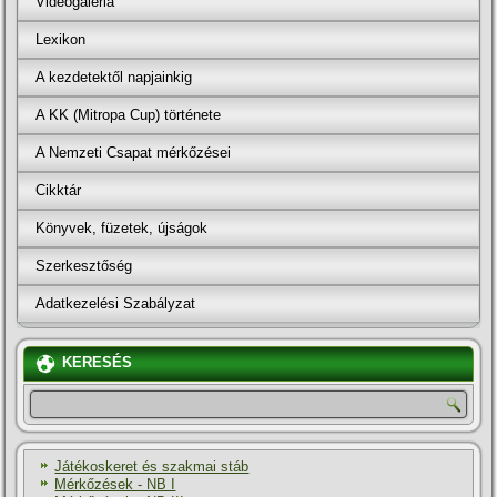
Videógaléria
Lexikon
A kezdetektől napjainkig
A KK (Mitropa Cup) története
A Nemzeti Csapat mérkőzései
Cikktár
Könyvek, füzetek, újságok
Szerkesztőség
Adatkezelési Szabályzat
KERESÉS
Játékoskeret és szakmai stáb
Mérkőzések - NB I