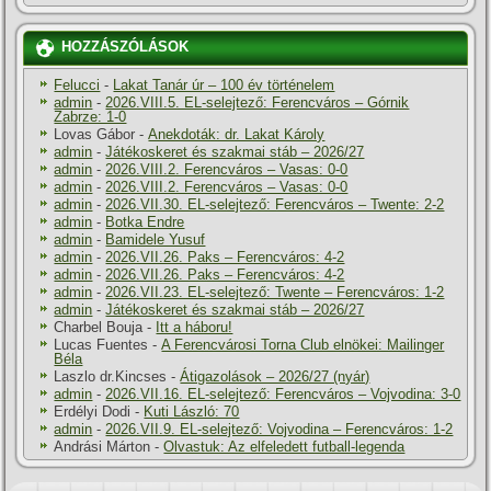
HOZZÁSZÓLÁSOK
Felucci
-
Lakat Tanár úr – 100 év történelem
admin
-
2026.VIII.5. EL-selejtező: Ferencváros – Górnik
Zabrze: 1-0
Lovas Gábor
-
Anekdoták: dr. Lakat Károly
admin
-
Játékoskeret és szakmai stáb – 2026/27
admin
-
2026.VIII.2. Ferencváros – Vasas: 0-0
admin
-
2026.VIII.2. Ferencváros – Vasas: 0-0
admin
-
2026.VII.30. EL-selejtező: Ferencváros – Twente: 2-2
admin
-
Botka Endre
admin
-
Bamidele Yusuf
admin
-
2026.VII.26. Paks – Ferencváros: 4-2
admin
-
2026.VII.26. Paks – Ferencváros: 4-2
admin
-
2026.VII.23. EL-selejtező: Twente – Ferencváros: 1-2
admin
-
Játékoskeret és szakmai stáb – 2026/27
Charbel Bouja
-
Itt a háboru!
Lucas Fuentes
-
A Ferencvárosi Torna Club elnökei: Mailinger
Béla
Laszlo dr.Kincses
-
Átigazolások – 2026/27 (nyár)
admin
-
2026.VII.16. EL-selejtező: Ferencváros – Vojvodina: 3-0
Erdélyi Dodi
-
Kuti László: 70
admin
-
2026.VII.9. EL-selejtező: Vojvodina – Ferencváros: 1-2
Andrási Márton
-
Olvastuk: Az elfeledett futball-legenda