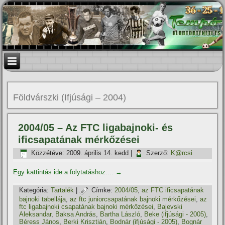
Földvárszki (Ifjúsági – 2004)
2004/05 – Az FTC ligabajnoki- és
ificsapatának mérkőzései
Közzétéve:
2009. április 14. kedd
|
Szerző:
K@rcsi
Egy kattintás ide a folytatáshoz....
→
Kategória:
Tartalék
|
Címke:
2004/05
,
az FTC ificsapatának
bajnoki tabellája
,
az ftc juniorcsapatának bajnoki mérkőzései
,
az
ftc ligabajnoki csapatának bajnoki mérkőzései
,
Bajevski
Aleksandar
,
Baksa András
,
Bartha László
,
Beke (ifjúsági - 2005)
,
Béress János
,
Berki Krisztián
,
Bodnár (ifjúsági - 2005)
,
Bognár