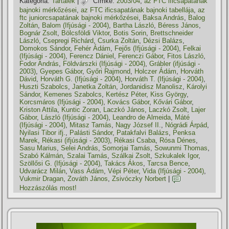
Kategória:
Tartalék
|
Címke:
2003/04
,
az FTC ificsapatának
bajnoki mérkőzései
,
az FTC ificsapatának bajnoki tabellája
,
az
ftc juniorcsapatának bajnoki mérkőzései
,
Baksa András
,
Balog
Zoltán
,
Balom (Ifjúsági - 2004)
,
Bartha László
,
Béress János
,
Bognár Zsolt
,
Bölcsföldi Viktor
,
Botis Sorin
,
Brettschneider
László
,
Csepregi Richárd
,
Csurka Zoltán
,
Dézsi Balázs
,
Domokos Sándor
,
Fehér Ádám
,
Fejős (Ifjúsági - 2004)
,
Felkai
(Ifjúsági - 2004)
,
Ferencz Dániel
,
Ferenczi Gábor
,
Fitos László
,
Fodor András
,
Földvárszki (Ifjúsági - 2004)
,
Grábler (ifjúsági -
2003)
,
Gyepes Gábor
,
Győri Rajmond
,
Holczer Ádám
,
Horváth
Dávid
,
Horváth G. (Ifjúsági - 2004)
,
Horváth T. (Ifjúsági - 2004)
,
Huszti Szabolcs
,
Janetka Zoltán
,
Jordanidisz Manolisz
,
Károlyi
Sándor
,
Kemenes Szabolcs
,
Kertész Péter
,
Kiss György
,
Korcsmáros (Ifjúsági - 2004)
,
Kovács Gábor
,
Kővári Gábor
,
Kriston Attila
,
Kuntic Zoran
,
Laczkó János
,
Laczkó Zsolt
,
Lajer
Gábor
,
László (Ifjúsági - 2004)
,
Leandro de Almeida
,
Máté
(Ifjúsági - 2004)
,
Mitasz Tamás
,
Nagy József II.
,
Nógrádi Árpád
,
Nyilasi Tibor ifj.
,
Palásti Sándor
,
Patakfalvi Balázs
,
Penksa
Marek
,
Rékasi (ifjúsági - 2003)
,
Rékasi Csaba
,
Rósa Dénes
,
Sasu Marius
,
Selei András
,
Somorjai Tamás
,
Sowunmi Thomas
,
Szabó Kálmán
,
Szalai Tamás
,
Szálkai Zsolt
,
Szkukalek Igor
,
Szöllősi G. (Ifjúsági - 2004)
,
Takács Ákos
,
Tarcsa Bence
,
Udvarácz Milán
,
Vass Ádám
,
Vépi Péter
,
Vida (Ifjúsági - 2004)
,
Vukmir Dragan
,
Zováth János
,
Zsivóczky Norbert
|
Hozzászólás most!