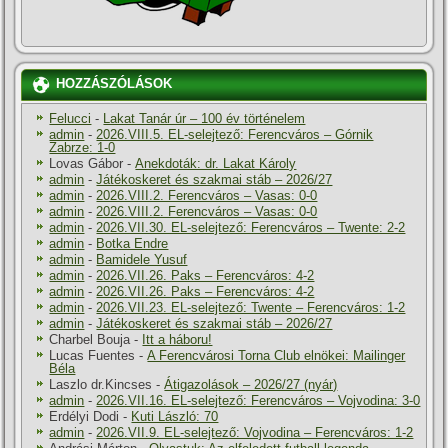
HOZZÁSZÓLÁSOK
Felucci
-
Lakat Tanár úr – 100 év történelem
admin
-
2026.VIII.5. EL-selejtező: Ferencváros – Górnik
Zabrze: 1-0
Lovas Gábor
-
Anekdoták: dr. Lakat Károly
admin
-
Játékoskeret és szakmai stáb – 2026/27
admin
-
2026.VIII.2. Ferencváros – Vasas: 0-0
admin
-
2026.VIII.2. Ferencváros – Vasas: 0-0
admin
-
2026.VII.30. EL-selejtező: Ferencváros – Twente: 2-2
admin
-
Botka Endre
admin
-
Bamidele Yusuf
admin
-
2026.VII.26. Paks – Ferencváros: 4-2
admin
-
2026.VII.26. Paks – Ferencváros: 4-2
admin
-
2026.VII.23. EL-selejtező: Twente – Ferencváros: 1-2
admin
-
Játékoskeret és szakmai stáb – 2026/27
Charbel Bouja
-
Itt a háboru!
Lucas Fuentes
-
A Ferencvárosi Torna Club elnökei: Mailinger
Béla
Laszlo dr.Kincses
-
Átigazolások – 2026/27 (nyár)
admin
-
2026.VII.16. EL-selejtező: Ferencváros – Vojvodina: 3-0
Erdélyi Dodi
-
Kuti László: 70
admin
-
2026.VII.9. EL-selejtező: Vojvodina – Ferencváros: 1-2