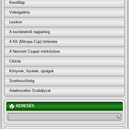
Kezdőlap
Videógaléria
Lexikon
A kezdetektől napjainkig
A KK (Mitropa Cup) története
A Nemzeti Csapat mérkőzései
Cikktár
Könyvek, füzetek, újságok
Szerkesztőség
Adatkezelési Szabályzat
KERESÉS