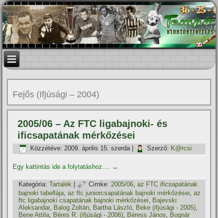
Fejős (Ifjúsági – 2004)
2005/06 – Az FTC ligabajnoki- és
ificsapatának mérkőzései
Közzétéve:
2009. április 15. szerda
|
Szerző:
K@rcsi
Egy kattintás ide a folytatáshoz....
→
Kategória:
Tartalék
|
Címke:
2005/06
,
az FTC ificsapatának
bajnoki tabellája
,
az ftc juniorcsapatának bajnoki mérkőzései
,
az
ftc ligabajnoki csapatának bajnoki mérkőzései
,
Bajevski
Aleksandar
,
Balog Zoltán
,
Bartha László
,
Beke (ifjúsági - 2005)
,
Bene Attila
,
Béres R. (ifjúsági - 2006)
,
Béress János
,
Bognár