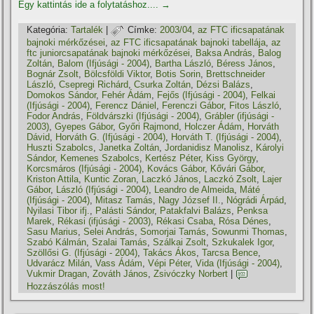
Egy kattintás ide a folytatáshoz....
→
Kategória:
Tartalék
|
Címke:
2003/04
,
az FTC ificsapatának
bajnoki mérkőzései
,
az FTC ificsapatának bajnoki tabellája
,
az
ftc juniorcsapatának bajnoki mérkőzései
,
Baksa András
,
Balog
Zoltán
,
Balom (Ifjúsági - 2004)
,
Bartha László
,
Béress János
,
Bognár Zsolt
,
Bölcsföldi Viktor
,
Botis Sorin
,
Brettschneider
László
,
Csepregi Richárd
,
Csurka Zoltán
,
Dézsi Balázs
,
Domokos Sándor
,
Fehér Ádám
,
Fejős (Ifjúsági - 2004)
,
Felkai
(Ifjúsági - 2004)
,
Ferencz Dániel
,
Ferenczi Gábor
,
Fitos László
,
Fodor András
,
Földvárszki (Ifjúsági - 2004)
,
Grábler (ifjúsági -
2003)
,
Gyepes Gábor
,
Győri Rajmond
,
Holczer Ádám
,
Horváth
Dávid
,
Horváth G. (Ifjúsági - 2004)
,
Horváth T. (Ifjúsági - 2004)
,
Huszti Szabolcs
,
Janetka Zoltán
,
Jordanidisz Manolisz
,
Károlyi
Sándor
,
Kemenes Szabolcs
,
Kertész Péter
,
Kiss György
,
Korcsmáros (Ifjúsági - 2004)
,
Kovács Gábor
,
Kővári Gábor
,
Kriston Attila
,
Kuntic Zoran
,
Laczkó János
,
Laczkó Zsolt
,
Lajer
Gábor
,
László (Ifjúsági - 2004)
,
Leandro de Almeida
,
Máté
(Ifjúsági - 2004)
,
Mitasz Tamás
,
Nagy József II.
,
Nógrádi Árpád
,
Nyilasi Tibor ifj.
,
Palásti Sándor
,
Patakfalvi Balázs
,
Penksa
Marek
,
Rékasi (ifjúsági - 2003)
,
Rékasi Csaba
,
Rósa Dénes
,
Sasu Marius
,
Selei András
,
Somorjai Tamás
,
Sowunmi Thomas
,
Szabó Kálmán
,
Szalai Tamás
,
Szálkai Zsolt
,
Szkukalek Igor
,
Szöllősi G. (Ifjúsági - 2004)
,
Takács Ákos
,
Tarcsa Bence
,
Udvarácz Milán
,
Vass Ádám
,
Vépi Péter
,
Vida (Ifjúsági - 2004)
,
Vukmir Dragan
,
Zováth János
,
Zsivóczky Norbert
|
Hozzászólás most!