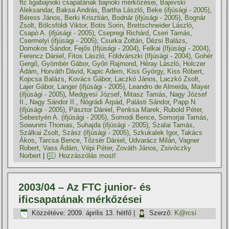
ftc ligabajnoki csapatának bajnoki mérkőzései
,
Bajevski
Aleksandar
,
Baksa András
,
Bartha László
,
Beke (ifjúsági - 2005)
,
Béress János
,
Berki Krisztián
,
Bodnár (ifjúsági - 2005)
,
Bognár
Zsolt
,
Bölcsföldi Viktor
,
Botis Sorin
,
Brettschneider László
,
Csapó A. (ifjúsági - 2005)
,
Csepregi Richárd
,
Cseri Tamás
,
Csermelyi (ifjúsági - 2005)
,
Csurka Zoltán
,
Dézsi Balázs
,
Domokos Sándor
,
Fejős (Ifjúsági - 2004)
,
Felkai (Ifjúsági - 2004)
,
Ferencz Dániel
,
Fitos László
,
Földvárszki (Ifjúsági - 2004)
,
Gohér
Gergő
,
Gyömbér Gábor
,
Győri Rajmond
,
Héray László
,
Holczer
Ádám
,
Horváth Dávid
,
Kapic Adem
,
Kiss György
,
Kiss Róbert
,
Kopcsa Balázs
,
Kovács Gábor
,
Laczkó János
,
Laczkó Zsolt
,
Lajer Gábor
,
Langer (ifjúsági - 2005)
,
Leandro de Almeida
,
Mayer
(ifjúsági - 2005)
,
Medgyesi József
,
Mitasz Tamás
,
Nagy József
II.
,
Nagy Sándor II.
,
Nógrádi Árpád
,
Palásti Sándor
,
Papp N.
(ifjúsági - 2005)
,
Pásztor Dániel
,
Penksa Marek
,
Rubold Péter
,
Sebestyén A. (ifjúsági - 2005)
,
Somodi Bence
,
Somorjai Tamás
,
Sowunmi Thomas
,
Suhajda (ifjúsági - 2005)
,
Szalai Tamás
,
Szálkai Zsolt
,
Szász (ifjúsági - 2005)
,
Szkukalek Igor
,
Takács
Ákos
,
Tarcsa Bence
,
Tőzsér Dániel
,
Udvarácz Milán
,
Vagner
Robert
,
Vass Ádám
,
Vépi Péter
,
Zováth János
,
Zsivóczky
Norbert
|
Hozzászólás most!
2003/04 – Az FTC junior- és
ificsapatának mérkőzései
Közzétéve:
2009. április 13. hétfő
|
Szerző:
K@rcsi