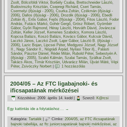
Zsolt
,
Bölcsföldi Viktor
,
Borbély Csaba
,
Brettschneider László
,
Budovinszky Krisztián
,
Csepregi Richárd
,
Cseri Tamás
,
Csermelyi (ifjúsági - 2005)
,
Csurka Zoltán
,
Czékmán (ifjúsági -
2006)
,
Dallos (ifjúsági - 2006)
,
Drozdik (ifjúsági - 2006)
,
Ebedli
Zoltán ifj.
,
Erős Gábor
,
Fejős (Ifjúsági - 2004)
,
Fitos László
,
Fodor
András
,
Futács Márkó
,
Gohér Gergő
,
Grósz Róbert
,
Gyömbér
Gábor
,
Győri Rajmond
,
Héray László
,
Horváth Dávid
,
Jovánczai
Zoltán
,
Keller József
,
Kemenes Szabolcs
,
Komora László
,
Kopcsa Balázs
,
Koszó Balázs
,
Kovács Gábor
,
Kulcsár Dávid
,
Laczkó János
,
Laczkó Zsolt
,
Lajer Gábor
,
László B. (ifjúsági -
2006)
,
Lazic Bojan
,
Lipcsei Péter
,
Medgyesi József
,
Nagy József
II.
,
Nagy Sándor II.
,
Nógrádi Árpád
,
Nyilasi Tibor ifj.
,
Palásti
Sándor
,
Pásztor Dániel
,
Rédei Milán
,
Rubold Péter
,
Sebestyén A.
(ifjúsági - 2005)
,
Szabó Kálmán
,
Szalai Tamás
,
Szálkai Zsolt
,
Takács Ákos
,
Tí­már Krisztián
,
Udvarácz Milán
,
Újvári Máté
,
Vépi
Péter
,
Zsivóczky Norbert
|
1 hozzászólás
2004/05 – Az FTC ligabajnoki- és
ificsapatának mérkőzései
Közzétéve:
2009. április 14. kedd
|
Szerző:
K@rcsi
Egy kattintás ide a folytatáshoz....
→
Kategória:
Tartalék
|
Címke:
2004/05
,
az FTC ificsapatának
bajnoki tabellája
,
az ftc juniorcsapatának bajnoki mérkőzései
,
az