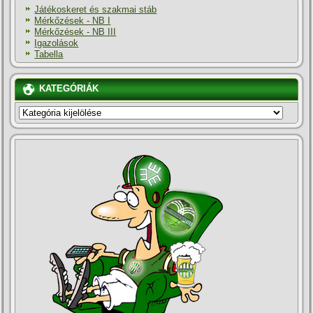
Játékoskeret és szakmai stáb
Mérkőzések - NB I
Mérkőzések - NB III
Igazolások
Tabella
KATEGÓRIÁK
KATEGÓRIÁK