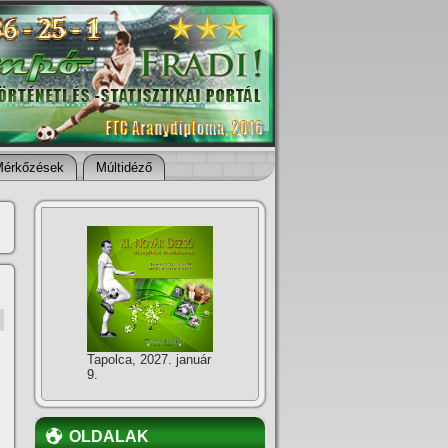
Mérkőzések
Múltidéző
Tapolca, 2027. január
9.
OLDALAK