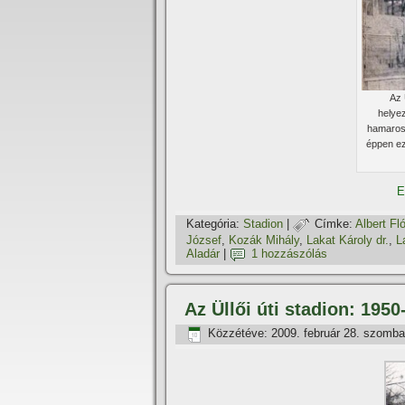
Az 
helyez
hamarosa
éppen ez
E
Kategória:
Stadion
|
Címke:
Albert Fló
József
,
Kozák Mihály
,
Lakat Károly dr.
,
L
Aladár
|
1 hozzászólás
Az Üllői úti stadion: 1950
Közzétéve:
2009. február 28. szomba