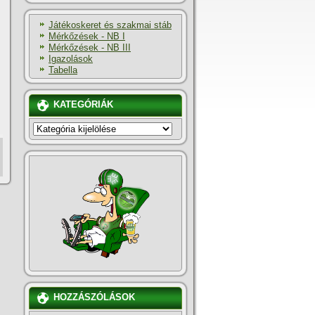
Játékoskeret és szakmai stáb
Mérkőzések - NB I
Mérkőzések - NB III
Igazolások
Tabella
KATEGÓRIÁK
KATEGÓRIÁK
HOZZÁSZÓLÁSOK