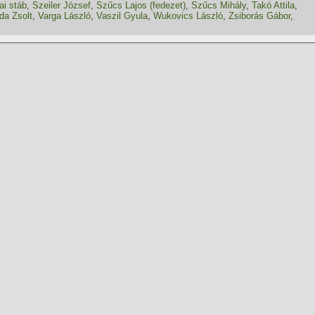
i stáb
,
Szeiler József
,
Szűcs Lajos (fedezet)
,
Szűcs Mihály
,
Takó Attila
,
da Zsolt
,
Varga László
,
Vaszil Gyula
,
Wukovics László
,
Zsiborás Gábor
,