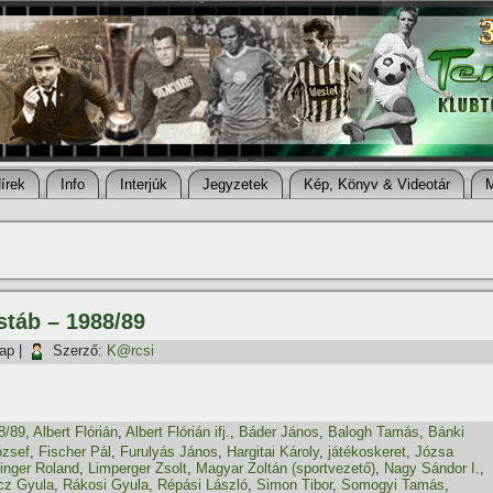
í­rek
Info
Interjúk
Jegyzetek
Kép, Könyv & Videotár
stáb – 1988/89
nap
|
Szerző:
K@rcsi
8/89
,
Albert Flórián
,
Albert Flórián ifj.
,
Báder János
,
Balogh Tamás
,
Bánki
ózsef
,
Fischer Pál
,
Furulyás János
,
Hargitai Károly
,
játékoskeret
,
Józsa
linger Roland
,
Limperger Zsolt
,
Magyar Zoltán (sportvezető)
,
Nagy Sándor I.
,
cz Gyula
,
Rákosi Gyula
,
Répási László
,
Simon Tibor
,
Somogyi Tamás
,