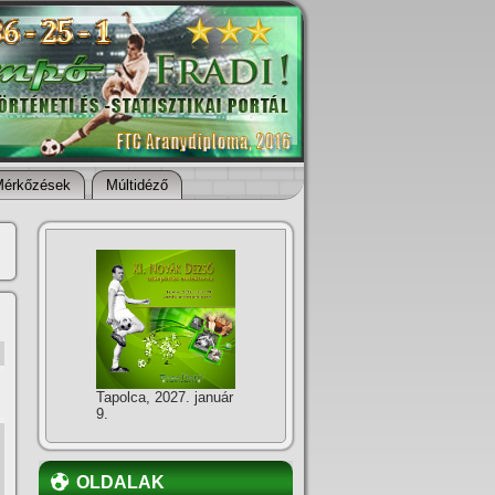
Mérkőzések
Múltidéző
Tapolca, 2027. január
9.
OLDALAK