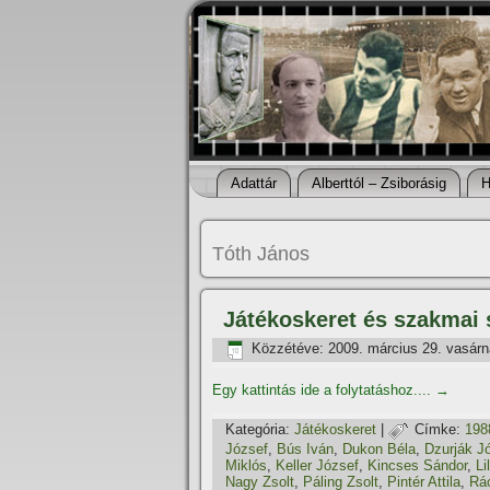
Adattár
Alberttól – Zsiborásig
H
Tóth János
Játékoskeret és szakmai 
Közzétéve:
2009. március 29. vasár
Egy kattintás ide a folytatáshoz....
→
Kategória:
Játékoskeret
|
Címke:
198
József
,
Bús Iván
,
Dukon Béla
,
Dzurják J
Miklós
,
Keller József
,
Kincses Sándor
,
Li
Nagy Zsolt
,
Páling Zsolt
,
Pintér Attila
,
Rá