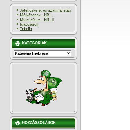
Játékoskeret és szakmai stáb
Mérkőzések - NB I
Mérkőzések - NB III
Igazolások
Tabella
KATEGÓRIÁK
KATEGÓRIÁK
HOZZÁSZÓLÁSOK