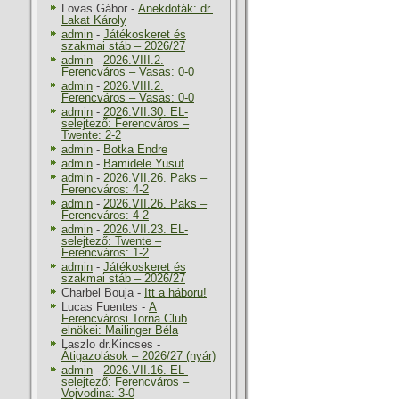
Lovas Gábor
-
Anekdoták: dr.
Lakat Károly
admin
-
Játékoskeret és
szakmai stáb – 2026/27
admin
-
2026.VIII.2.
Ferencváros – Vasas: 0-0
admin
-
2026.VIII.2.
Ferencváros – Vasas: 0-0
admin
-
2026.VII.30. EL-
selejtező: Ferencváros –
Twente: 2-2
admin
-
Botka Endre
admin
-
Bamidele Yusuf
admin
-
2026.VII.26. Paks –
Ferencváros: 4-2
admin
-
2026.VII.26. Paks –
Ferencváros: 4-2
admin
-
2026.VII.23. EL-
selejtező: Twente –
Ferencváros: 1-2
admin
-
Játékoskeret és
szakmai stáb – 2026/27
Charbel Bouja
-
Itt a háboru!
Lucas Fuentes
-
A
Ferencvárosi Torna Club
elnökei: Mailinger Béla
Laszlo dr.Kincses
-
Átigazolások – 2026/27 (nyár)
admin
-
2026.VII.16. EL-
selejtező: Ferencváros –
Vojvodina: 3-0