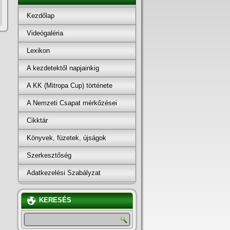
Kezdőlap
Videógaléria
Lexikon
A kezdetektől napjainkig
A KK (Mitropa Cup) története
A Nemzeti Csapat mérkőzései
Cikktár
Könyvek, füzetek, újságok
Szerkesztőség
Adatkezelési Szabályzat
KERESÉS