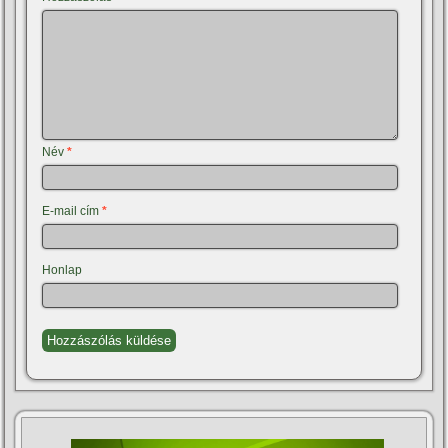
Név
*
E-mail cím
*
Honlap