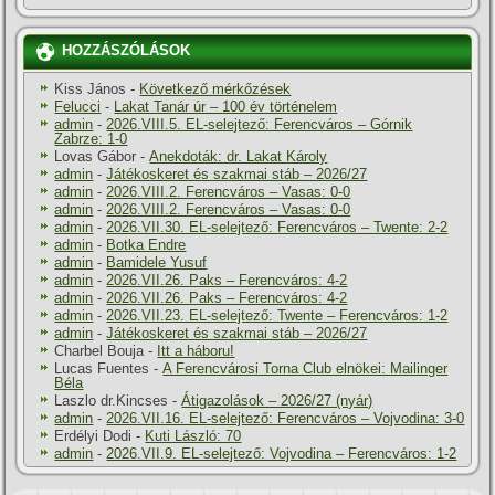
HOZZÁSZÓLÁSOK
Kiss János
-
Következő mérkőzések
Felucci
-
Lakat Tanár úr – 100 év történelem
admin
-
2026.VIII.5. EL-selejtező: Ferencváros – Górnik
Zabrze: 1-0
Lovas Gábor
-
Anekdoták: dr. Lakat Károly
admin
-
Játékoskeret és szakmai stáb – 2026/27
admin
-
2026.VIII.2. Ferencváros – Vasas: 0-0
admin
-
2026.VIII.2. Ferencváros – Vasas: 0-0
admin
-
2026.VII.30. EL-selejtező: Ferencváros – Twente: 2-2
admin
-
Botka Endre
admin
-
Bamidele Yusuf
admin
-
2026.VII.26. Paks – Ferencváros: 4-2
admin
-
2026.VII.26. Paks – Ferencváros: 4-2
admin
-
2026.VII.23. EL-selejtező: Twente – Ferencváros: 1-2
admin
-
Játékoskeret és szakmai stáb – 2026/27
Charbel Bouja
-
Itt a háboru!
Lucas Fuentes
-
A Ferencvárosi Torna Club elnökei: Mailinger
Béla
Laszlo dr.Kincses
-
Átigazolások – 2026/27 (nyár)
admin
-
2026.VII.16. EL-selejtező: Ferencváros – Vojvodina: 3-0
Erdélyi Dodi
-
Kuti László: 70
admin
-
2026.VII.9. EL-selejtező: Vojvodina – Ferencváros: 1-2