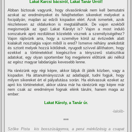
Lakat Karcsi bácsiról, Lakat Tanár Úrról!
Abban biztosak vagyunk, hogy olvasóinknak nem kell bemutatni
azokat az eredményeket és felejthetetlen sikereket melyeket a
focipályán, majdan az edzői kispadon elért. Azok ismertek, azok
részletesen az oldalunkon is megtalálhatók. De vajon ezekből
megismerjük az igazi Lakat Károlyt is? Vajon a most induló
sorozatunk apró rezdülései közelebb visznek a személyiségéhez?
Vajon rájövünk arra, hogy a személye körül az évtizedek alatt
kialakult nosztalgia vajon miből is ered? Ismerve néhány anekdotát
és sztorit melyek hozzá kötődnek, nyugodt szí­vvel állí­thatom, hogy
ezekkel a történetekkel kiegészí­tve a tényszerű statisztikai
adatokat, egy olyan sportember fog megjelenni előttünk aki nélkül
az egész magyar labdarúgás kevesebb lenne.
Ha ránézünk egy régi képre, akkor látjuk őt játék közben, vagy a
kispadon. Ha áttanulmányozzuk az adatlapját, tudni fogjuk, hogy
milyen sikereket ért el pályafutása során. Ha elolvassuk ezeket az
apró kis történeteket, akkor utána már ha ránézünk egy képre már
nem csak az eredményei fognak elénk tárulni, hanem maga az
ember:
Lakat Károly, a Tanár úr.
-lalolib-
***
Szőke Pista kis bosszúságomra, a perui mérkőzésig a csapat