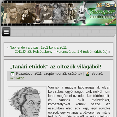
«
Napirenden a bázis: 1962 kontra 2011
2011.IX.22. Felsőpakony – Ferencváros: 1-4 (edzőmérkőzés)
»
„Tanári etűdök” az öltözők világából!
Közzétéve:
2011. szeptember 22. csütörtök
|
Szerző:
mjozef22
Vannak a magyar labdarúgásnak olyan
korszakos egyéniségei, akik nélkül nem
lehet megérteni az adott kor történéseit,
és vannak akik évtizedeket,
korosztályokat kötnek össze. Az
esetükben elég egy kép, egy rövidke
epizód, egy villanás a pályáról, és máris
tudjuk és máris érezzük a zsigereinkben