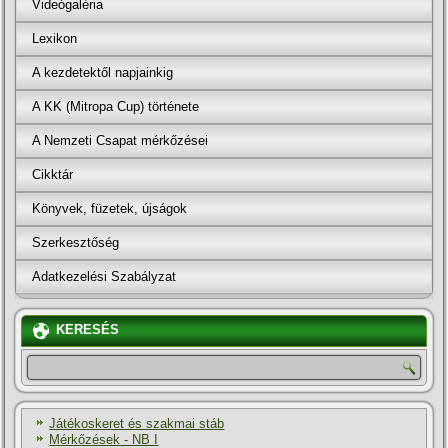
Videógaléria
Lexikon
A kezdetektől napjainkig
A KK (Mitropa Cup) története
A Nemzeti Csapat mérkőzései
Cikktár
Könyvek, füzetek, újságok
Szerkesztőség
Adatkezelési Szabályzat
KERESÉS
Játékoskeret és szakmai stáb
Mérkőzések - NB I