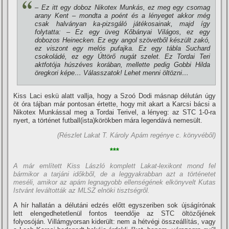
– Ez itt egy doboz Nikotex Munkás, ez meg egy csomag
arany Kent – mondta a poént és a lényeget akkor még
csak halványan ka-pizsgáló játékosainak, majd í­gy
folytatta: – Ez egy üveg Kőbányai Világos, ez egy
dobozos Heinecken. Ez egy angol szövetből készült zakó,
ez viszont egy melós pufajka. Ez egy tábla Suchard
csokoládé, ez egy Úttörő nugát szelet. Ez Tordai Teri
aktfotója húszéves korában, mellette pedig Gobbi Hilda
öregkori képe… Válasszatok! Lehet menni öltözni…
Kiss Laci eskü alatt vallja, hogy a Szoó Dodi másnap délután úgy
öt óra tájban már pontosan értette, hogy mit akart a Karcsi bácsi a
Nikotex Munkással meg a Tordai Terivel, a lényeg: az STC 1-0-ra
nyert, a történet futball(ista)körökben mára legendává nemesült.
(Részlet Lakat T. Károly Apám regénye c. könyvéből)
***
A már emlí­tett Kiss László komplett Lakat-lexikont mond fel
bármikor a tarjáni időkből, de a leggyakrabban azt a történetet
meséli, amikor az apám legnagyobb ellenségének elkönyvelt Kutas
Istvánt leváltották az MLSZ elnöki tisztségről.
A hí­r hallatán a délutáni edzés előtt egyszeriben sok újságí­rónak
lett elengedhetetlenül fontos teendője az STC öltözőjének
folyosóján. Villámgyorsan kiderült: nem a hétvégi összeállí­tás, vagy