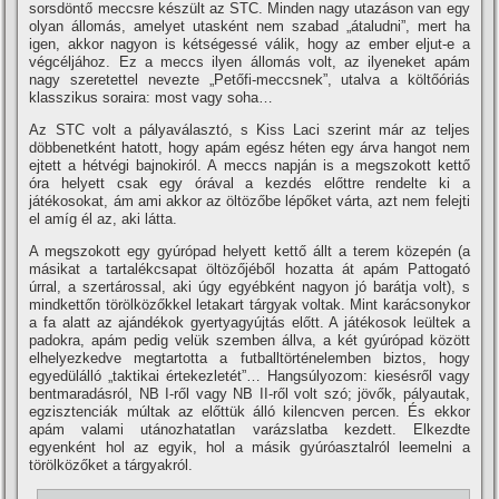
sorsdöntő meccsre készült az STC. Minden nagy utazáson van egy
olyan állomás, amelyet utasként nem szabad „átaludni”, mert ha
igen, akkor nagyon is kétségessé válik, hogy az ember eljut-e a
végcéljához. Ez a meccs ilyen állomás volt, az ilyeneket apám
nagy szeretettel nevezte „Petőfi-meccsnek”, utalva a költőóriás
klasszikus soraira: most vagy soha…
Az STC volt a pályaválasztó, s Kiss Laci szerint már az teljes
döbbenetként hatott, hogy apám egész héten egy árva hangot nem
ejtett a hétvégi bajnokiról. A meccs napján is a megszokott kettő
óra helyett csak egy órával a kezdés előttre rendelte ki a
játékosokat, ám ami akkor az öltözőbe lépőket várta, azt nem felejti
el amí­g él az, aki látta.
A megszokott egy gyúrópad helyett kettő állt a terem közepén (a
másikat a tartalékcsapat öltözőjéből hozatta át apám Pattogató
úrral, a szertárossal, aki úgy egyébként nagyon jó barátja volt), s
mindkettőn törölközőkkel letakart tárgyak voltak. Mint karácsonykor
a fa alatt az ajándékok gyertyagyújtás előtt. A játékosok leültek a
padokra, apám pedig velük szemben állva, a két gyúrópad között
elhelyezkedve megtartotta a futballtörténelemben biztos, hogy
egyedülálló „taktikai értekezletét”… Hangsúlyozom: kiesésről vagy
bentmaradásról, NB I-ről vagy NB II-ről volt szó; jövők, pályautak,
egzisztenciák múltak az előttük álló kilencven percen. És ekkor
apám valami utánozhatatlan varázslatba kezdett. Elkezdte
egyenként hol az egyik, hol a másik gyúróasztalról leemelni a
törölközőket a tárgyakról.