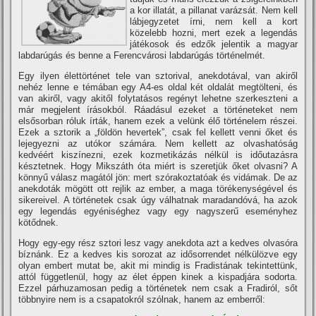
a kor illatát, a pillanat varázsát. Nem kell
lábjegyzetet í­rni, nem kell a kort
közelebb hozni, mert ezek a legendás
játékosok és edzők jelentik a magyar
labdarúgás és benne a Ferencvárosi labdarúgás történelmét.
Egy ilyen élettörténet tele van sztorival, anekdotával, van akiről
nehéz lenne e témában egy A4-es oldal két oldalát megtölteni, és
van akiről, vagy akitől folytatásos regényt lehetne szerkeszteni a
már megjelent í­rásokból.
Ráadásul ezeket a történeteket nem
elsősorban róluk í­rták, hanem ezek a velünk élő történelem részei.
Ezek a sztorik a „földön hevertek”, csak fel kellett venni őket és
lejegyezni az utókor számára. Nem kellett az olvashatóság
kedvéért kiszí­nezni, ezek kozmetikázás nélkül is időutazásra
késztetnek. Hogy Mikszáth óta miért is szeretjük őket olvasni? A
könnyű válasz magától jön: mert szórakoztatóak és vidámak. De az
anekdoták mögött ott rejlik az ember, a maga törékenységével és
sikereivel. A történetek csak úgy válhatnak maradandóvá, ha azok
egy legendás egyéniséghez vagy egy nagyszerű eseményhez
kötődnek.
Hogy egy-egy rész sztori lesz vagy anekdota azt a kedves olvasóra
bí­znánk. Ez a kedves kis sorozat az idősorrendet nélkülözve egy
olyan embert mutat be, akit mi mindig is Fradistának tekintettünk,
attól függetlenül, hogy az élet éppen kinek a kispadjára sodorta.
Ezzel párhuzamosan pedig a történetek nem csak a Fradiról, sőt
többnyire nem is a csapatokról szólnak, hanem az emberről: