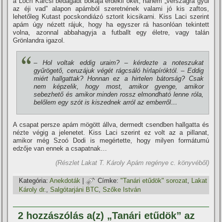
a Loch Karcsi bedagadt bokája érdekli őket, hanem „vérszagra gyűl
az éji vad” alapon apámból szeretnének valami jó kis zaftos,
lehetőleg Kutast pocskondiázó sztorit kicsikarni. Kiss Laci szerint
apám úgy nézett rájuk, hogy ha egyszer rá hasonlóan tekintett
volna, azonnal abbahagyja a futballt egy életre, vagy talán
Grönlandra igazol.
– Hol voltak eddig uraim? – kérdezte a noteszukat
gyűrögető, ceruzájuk végét rágcsáló hí­rlapí­róktól. – Eddig
miért hallgattak? Honnan ez a hirtelen bátorság? Csak
nem képzelik, hogy most, amikor gyenge, amikor
sebezhető és amikor minden rossz elmondható lenne róla,
belőlem egy szót is kiszednek arról az emberről…
A csapat persze apám mögött állva, dermedt csendben hallgatta és
nézte végig a jelenetet. Kiss Laci szerint ez volt az a pillanat,
amikor még Szoó Dodi is megértette, hogy milyen formátumú
edzője van ennek a csapatnak…
(Részlet Lakat T. Károly Apám regénye c. könyvéből)
Kategória:
Anekdoták
|
Címke:
"Tanári etűdök" sorozat
,
Lakat
Károly dr.
,
Salgótarjáni BTC
,
Szőke István
2 hozzászólás a(z) „Tanári etűdök” az