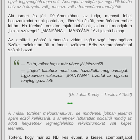
egyik leggyengébb tagja volt. Ácsorgott a pályán (az egyedüli hűvös
hely az ő árnyéka volt), messze volt a ferencvárosi formájától!
Aki ismeri és járt Dél-Amerikában, az tudja, mennyit lehet
bosszankodni a sok pontatlan, időérzék nélküli, nemtörődöm ember
láttán. Ha türelmét vesztve rájuk kiabálnak, akkor is mondják a
„bibliai szöveget”: „MANYÁNA … MANYÁNA.” Azt jelenti holnap.
Az emlí­tett „cápás” kirándulás vidám izgő-mozgó forgatagában
Szőke mélalustán ült a fonott székben. Erős szemrehányással
szólok hozzá:
— Pista, mikor fogsz már végre jól játszani?!
— „Tejföl” barátunk most sem hazudtolta meg önmagát.
Egykedvűen válaszolt: „MANYÁNA”. Ezúttal az egyszer
tényleg igaza lett!
(Dr. Lakat Károly – Túralevél 1968)
***
A másik történet melodramatikus, de mindennél jobban jellemzi
apám edzői kelléktárát, s amelynek láthatatlan polcairól mindig az
adott helyzetnek legmegfelelőbb rekvizí­tumokat volt képes
leemelni.
Történt, hogy már az NB I-es évben, a kiesés szempontjából