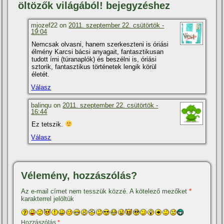
öltözők világából! bejegyzéshez
mjozef22 on
2011. szeptember 22. csütörtök -
19:04
Nemcsak olvasni, hanem szerkeszteni is óriási
élmény Karcsi bácsi anyagait, fantasztikusan
tudott í­rni (túranaplók) és beszélni is, óriási
sztorik, fantasztikus történetek lengik körül
életét.
Válasz
balinqu on
2011. szeptember 22. csütörtök -
16:44
Ez tetszik.
Válasz
Vélemény, hozzászólás?
Az e-mail címet nem tesszük közzé.
A kötelező mezőket
*
karakterrel jelöltük
Hozzászólás
*