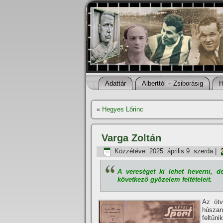
Adattár
Alberttól – Zsiborásig
H
«
Hegyes Lőrinc
Varga Zoltán
Közzétéve:
2025. április 9. szerda
|
A vereséget ki lehet heverni, d
következő győzelem feltételeit.
Az ötv
húszan
feltűni