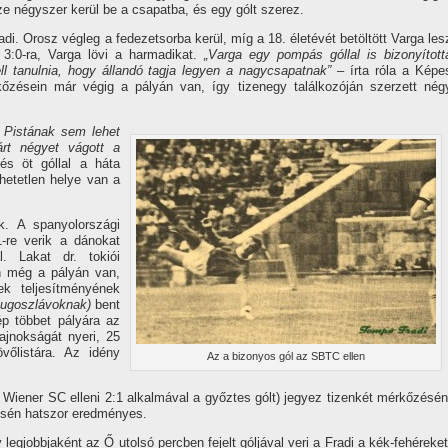
e négyszer kerül be a csapatba, és egy gólt szerez.
di. Orosz végleg a fedezetsorba kerül, mí­g a 18. életévét betöltött Varga les
 3:0-ra, Varga lövi a harmadikat.
„Varga egy pompás góllal is bizonyí­tott
 tanulnia, hogy állandó tagja legyen a nagycsapatnak”
– í­rta róla a Képe
kőzésein már végig a pályán van, í­gy tizenegy találkozóján szerzett nég
 Pistának sem lehet
árt négyet vágott a
s öt góllal a háta
hetetlen helye van a
k. A spanyolországi
-re verik a dánokat
l. Lakat dr. tokiói
n még a pályán van,
k teljesí­tményének
jugoszlávoknak)
bent
p többet pályára az
ajnokságát nyeri, 25
vőlistára. Az idény
Az a bizonyos gól az SBTC ellen
Wiener SC elleni 2:1 alkalmával a győztes gólt) jegyez tizenkét mérkőzésén
ésén hatszor eredményes.
legjobbjaként az Ő utolsó percben fejelt góljával veri a Fradi a kék-fehéreket