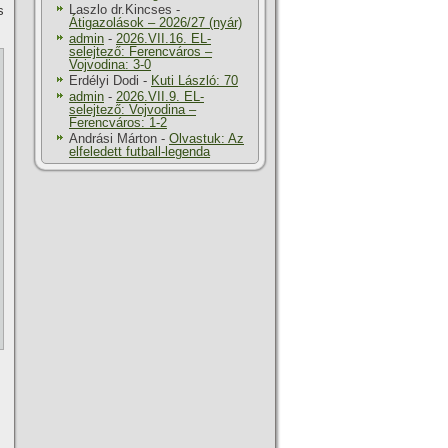
Laszlo dr.Kincses
-
s
Átigazolások – 2026/27 (nyár)
admin
-
2026.VII.16. EL-
selejtező: Ferencváros –
Vojvodina: 3-0
Erdélyi Dodi
-
Kuti László: 70
admin
-
2026.VII.9. EL-
selejtező: Vojvodina –
Ferencváros: 1-2
Andrási Márton
-
Olvastuk: Az
elfeledett futball-legenda