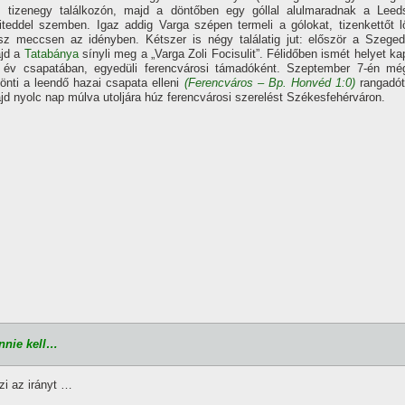
), tizenegy találkozón, majd a döntőben egy góllal alulmaradnak a Leed
iteddel szemben. Igaz addig Varga szépen termeli a gólokat, tizenkettőt l
sz meccsen az idényben. Kétszer is négy találatig jut: először a Szeged
jd a
Tatabánya
sí­nyli meg a „Varga Zoli Focisulit”. Félidőben ismét helyet ka
 év csapatában, egyedüli ferencvárosi támadóként. Szeptember 7-én mé
dönti a leendő hazai csapata elleni
(Ferencváros – Bp. Honvéd 1:0)
rangadót
jd nyolc nap múlva utoljára húz ferencvárosi szerelést Székesfehérváron.
nnie kell…
zi az irányt …