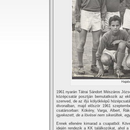
Hajabá
1961 nyarán Tátrai Sándort Mészáros József 
középcsatár posztján bemutatkozik az e
szenved, de az ifjú kölyökképű hözépcsatár
élvonalban, majd először 1961 szeptembe
csatársorban: Kökény, Varga, Albert, Rák
igyekezett, de a lövései nem sikerültek, e
Ennek ellenére kimarad a csapatból. Követ
idején rendezik a KK találkozókat, ahol a