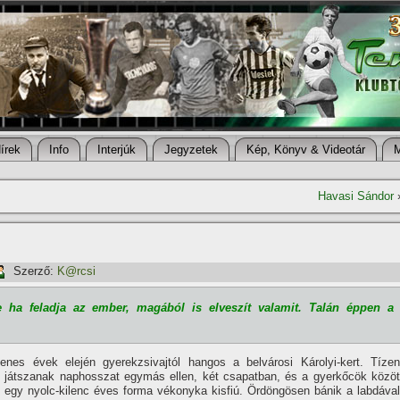
í­rek
Info
Interjúk
Jegyzetek
Kép, Könyv & Videotár
Havasi Sándor
Szerző:
K@rcsi
e ha feladja az ember, magából is elveszí­t valamit. Talán éppen a
enes évek elején gyerek­zsivajtól hangos a belvárosi Károlyi-kert. Tí­zen
 ját­szanak naphosszat egymás el­len, két csapatban, és a gyer­kőcök közöt
k egy nyolc-kilenc éves forma vé­konyka kisfiú. Ördöngösen bá­nik a labdával