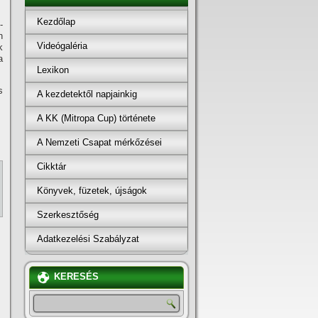
Kezdőlap
­
n
Videógaléria
k
a
Lexikon
s
A kezdetektől napjainkig
A KK (Mitropa Cup) története
A Nemzeti Csapat mérkőzései
Cikktár
Könyvek, füzetek, újságok
Szerkesztőség
Adatkezelési Szabályzat
KERESÉS