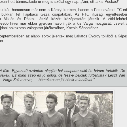
zerint ott bámészkodó úr meg is szólal egy nap: „Nini, ott a kis Pus­kás!”
Puskás hamarosan már nem a Károlyi-kertben, hanem a Ferencvárosi TC ed
 bukkan fel Hajabács Géza csapatában. Az FTC ifjúsági együttesébe
 Miklós és Rátkai László között középcsatárt játszik. A zöld-fehére
kesebb hí­vei már ekkor gyakran hasonlí­tják a kis Varga mozgását, cseleit 
ajdani sokszoros válogatott játékosához, Kocsis Sándoréhoz.
zeptemberében az alábbi sorok jelentek meg Lakatos György tollából a Képe
an:
 féle. Egyszerű számtan alapján hat csapatra való és három tartalék. De
ekek. Ez mind szép és jó dolog, de lesz-e belőlük futballista? Lesz! Van
 Varga Zoli a neve, — bámulatosan jól bánik a labdával.”