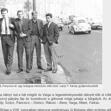
i, Fenyvesi dr. egy bolognai mérkőzés előtt (fotó: Lakat T. Károly gyűjteményéből)
ás idényt tud a hát mögött és Varga is legeredményesebb idényét tölti el zöld
sics)
pályára lép és tizenötször a gólvonal mögé juttatja a bőrgolyót. Az é
ly,
Szűcs, Páncsics –
Göröcs,
Rákosi –
Bene,
Varga, Albert,
Farkas.
68-ban a VVK sorozatban négyszer eredményes (a Bologna ellen győztes gól