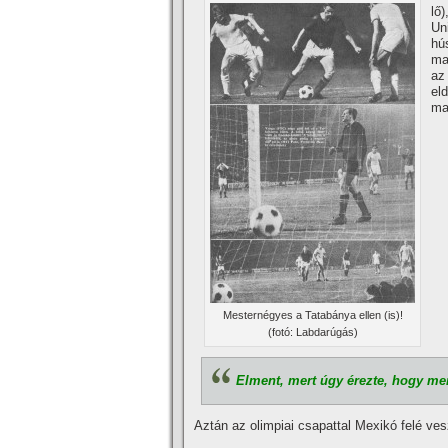
lő
Un
hú
ma
az
el
ma
Mesternégyes a Tatabánya ellen (is)!
(fotó: Labdarúgás)
Elment, mert úgy érezte, hogy me
Aztán az olimpiai csapattal Mexikó felé ves