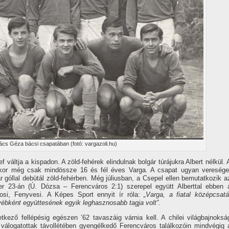
cs Géza bácsi csapatában (fotó: vargazoli.hu)
váltja a kispadon. A zöld-fehérek elindulnak bolgár túrájukra Albert nélkül. 
kkor még csak mindössze 16 és fél éves Varga. A csapat ugyan veresége
 góllal debütál zöld-fehérben. Még júliusban, a Csepel ellen bemutatkozik a
r 23-án (Ú. Dózsa – Ferencváros 2:1) szerepel együtt Alberttal ebben 
osi, Fenyvesi. A Képes Sport ennyit í­r róla:
„Varga, a fiatal középcsatá
gyébként együttesének egyik leghasznosabb tagja volt”.
kező fellépésig egészen ’62 tavaszáig várnia kell. A chilei világbajnoksá
 válogatottak távollétében gyengélkedő Ferencváros találkozóin mindvégig 