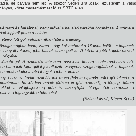
 tagja, de pályára nem lép. A szezon végén újra „csak” ezüstérem a Vasa
ményes, közte mesterhármast lő az SBTC ellen.
 elé teszi és bal lábbal, nagy erővel a bal alsó sarakba bombázza. A szinte a
első lapjáról patan a hálóba.
terről lőtt gólt valóban ritkán látni manap­ság.
í­pőmagasságban be­ad, Varga – úgy két méterrel a 16-oson belül – a kapunak
 s hanyattvetődve, jobb lábbal, óriási gólt lő. A labda a jobb kapufa mellett
 hálójába.
látható gól. A szur­kolók már nem tapsolnak, ha­nem szinte tombolnak örö­
 harmadik fajta gól­lal jelentkezik: Fenyvesi szögletrúgásából, a kapunak
teri módon küldi a labdát fejjel a jobb sarokba.
y, hogy az í­ratlan szabály mit mond (három egy­más utáni gól jelenti-e a
erhármas, ha közben má­sik játékos is gólt szerzett), a lényeg: három
ekkel a vi­lágbajnokság után is bizo­nyí­tják: Varga Zoli nemcsak a
nak is a legnagyobb értéke lehet.
(Szűcs László, Képes Sport)