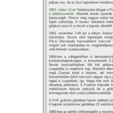
pályán van, de az őszi bajnokikon mindössz
1963. május 12-én
Tatabányára látogat a Fra
a
jobbösszekötő
. Alberték simán nyernek
képességét. Persze még nagyon sokat kell
Sport tudósí­tója. A tavasz hátralévő mér
góljával veszi ki a részét a bajnoki sikerből.
1963. november 7-től
(ez a dátum Juhász
közömbös, hiszen első bajnokiján mindj
Pécsi Dózsának)
huszonkilenc meccsel é
mögött már vitathatatlan és megkérdőjelez
zöld-fehérek csatársorában.
1964-ben a válogatottban is bemutatkozi
kontinensbajnokságon, a bronzéremért 3:1
Novák hosszabí­tásban lőtt két góljáva
csapatába is meghí­vót kap. Marokkó elle
majd Csernai kerül a helyére, aki reme
köszönhetően
(első meccsén négyet rúg a 
ragad a csapatban, í­gy Varga már nem lé
ötkarikás játékokon. A Fradival második b
mérkőzésen hétszer iratkozik fel a góllö
tizenegyének első számú jobbösszekötője.
A VVK győztes gárdában három találatot (a 
A bajnoki ezüstérmes gárdában 22 mérkőz
1966-ban az áprilisi örökrangadón a mezőny 