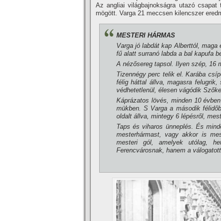
Az angliai világbajnokságra utazó csapat
mögött. Varga 21 meccsen kilencszer ered
MESTERI HÁRMAS
Varga jó labdát kap Al­berttól, maga
fű alatt surranó labda a bal kapufa b
A nézősereg tapsol. Ilyen szép, 16 mé
Tizennégy perc telik el. Ka­rába cs
félig háttal állva, magasra felugrik,
védhetetlenül, élesen vágódik Szőke
Káprázatos lövés, minden 10 évben 
mükben. S Varga a második félidőben
ol­dalt állva, mintegy 6 lépésről, mes
Taps és viharos ünneplés. És mindeg
mesterhármast, vagy akkor is mest
mesteri gól, amelyek utólag, het
Ferencvárosnak, hanem a vá­logatott