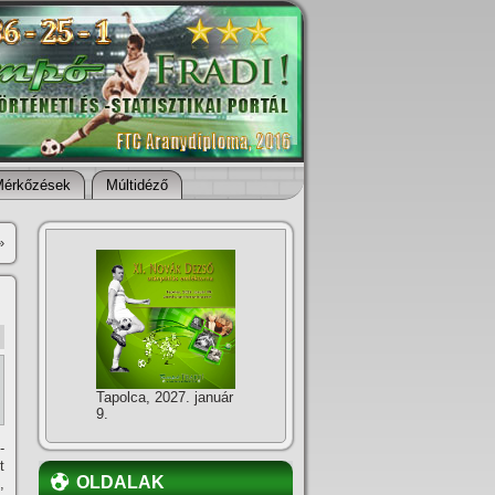
Mérkőzések
Múltidéző
»
Tapolca, 2027. január
9.
-
t
OLDALAK
,