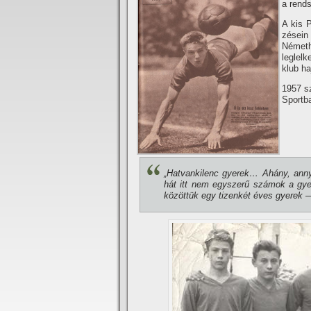
a rends
A kis 
zésein
Németh
leglel
klub h
1957 s
Sportb
„Hatvankilenc gyerek… Ahány, annyi
hát itt nem egyszerű számok a gyer
közöttük egy tizenkét éves gyerek —