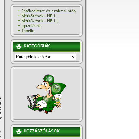
Játékoskeret és szakmai stáb
Mérkőzések - NB I
Mérkőzések - NB III
Igazolások
Tabella
KATEGÓRIÁK
KATEGÓRIÁK
A
t
z
a
r
HOZZÁSZÓLÁSOK
g
a