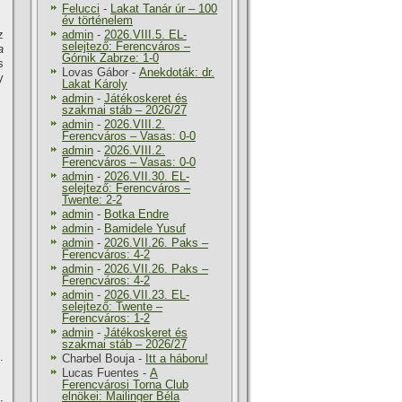
Felucci
-
Lakat Tanár úr – 100
év történelem
z
admin
-
2026.VIII.5. EL-
selejtező: Ferencváros –
a
Górnik Zabrze: 1-0
s
Lovas Gábor
-
Anekdoták: dr.
y
Lakat Károly
admin
-
Játékoskeret és
szakmai stáb – 2026/27
admin
-
2026.VIII.2.
Ferencváros – Vasas: 0-0
admin
-
2026.VIII.2.
Ferencváros – Vasas: 0-0
admin
-
2026.VII.30. EL-
selejtező: Ferencváros –
Twente: 2-2
admin
-
Botka Endre
admin
-
Bamidele Yusuf
admin
-
2026.VII.26. Paks –
Ferencváros: 4-2
admin
-
2026.VII.26. Paks –
Ferencváros: 4-2
admin
-
2026.VII.23. EL-
selejtező: Twente –
Ferencváros: 1-2
admin
-
Játékoskeret és
szakmai stáb – 2026/27
.
Charbel Bouja
-
Itt a háboru!
Lucas Fuentes
-
A
Ferencvárosi Torna Club
elnökei: Mailinger Béla
.