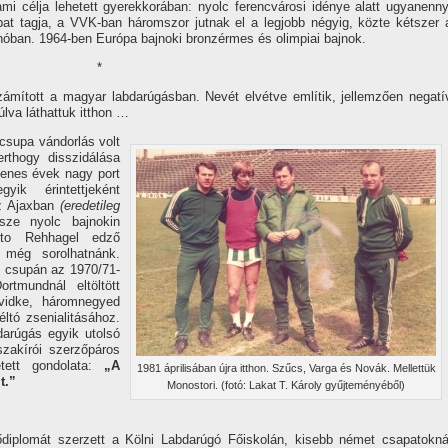
mi célja lehetett gyerekkorában: nyolc ferencvárosi idénye alatt ugyanenny
at tagja, a VVK-ban háromszor jutnak el a legjobb négyig, közte kétszer 
nóban. 1964-ben Európa bajnoki bronzérmes és olimpiai bajnok.
*
mí­tott a magyar labdarúgásban. Nevét elvétve emlí­tik, jellemzően negatí­
lva láthattuk itthon …
csupa vándorlás volt
rthogy disszidálása
venes évek nagy port
yik érintettjeként
az Ajaxban
(eredetileg
ze nyolc bajnokin
tto Rehhagel edző
s még sorolhatnánk.
n csupán az 1970/71-
tmundnál eltöl­tött
vidke, háromnegyed
ltó zsenialitásához.
darúgás egyik utolsó
zakí­rói szerzőpáros
etett gondolata:
„A
1981 áprilisában újra itthon. Szűcs, Varga és Novák. Mellettük
t.”
Monostori. (fotó: Lakat T. Károly gyűjteményéből)
ődiplomát szerzett a Kölni Labdarúgó Főiskolán, kisebb német csapatokná