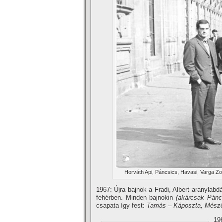
Horváth Api, Páncsics, Havasi, Varga Zol
1967: Újra bajnok a Fradi, Albert aranylabd
fehérben. Minden bajnokin
(akárcsak Pánc
csapata í­gy fest:
Tamás
–
Káposzta, Mészö
19