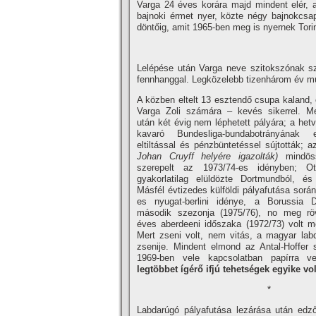
Varga 24 éves korára majd mindent elér, a
bajnoki érmet nyer, közte négy bajnokcsap
döntőig, amit 1965-ben meg is nyernek Tori
Lelépése után Varga neve szitokszónak szá
fennhanggal. Legközelebb tizenhárom év mú
A közben eltelt 13 esztendő csupa kaland, 
Varga Zoli szá­mára – kevés sikerrel. Me
után két évig nem léphetett pályára; a het
kavaró Bundesliga-bundabotrányának eg
eltiltással és pénzbüntetéssel sújtották; 
Johan Cruyff helyére igazolták)
mindöss
szerepelt az 1973/74-es idényben; O
gyakorlatilag elüldözte Dortmundból, é
Másfél évtizedes külföldi pályafutása sorá
es nyugat-berlini idénye, a Borussia Dor
második szezonja (1975/76), no meg rö
éves aberdeeni időszaka (1972/73) volt mé
Mert zseni volt, nem vitás, a magyar lab
zsenije. Mindent elmond az Antal-Hoffer s
1969-ben ve­le kapcsolatban papí­rra v
legtöbbet í­gérő ifjú te­hetségek egyike vol
*
Labdarúgó pályafutása lezárása után edz