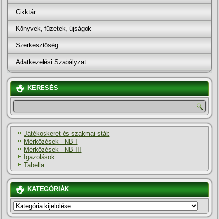
Cikktár
Könyvek, füzetek, újságok
Szerkesztőség
Adatkezelési Szabályzat
KERESÉS
Játékoskeret és szakmai stáb
Mérkőzések - NB I
Mérkőzések - NB III
Igazolások
Tabella
KATEGÓRIÁK
KATEGÓRIÁK