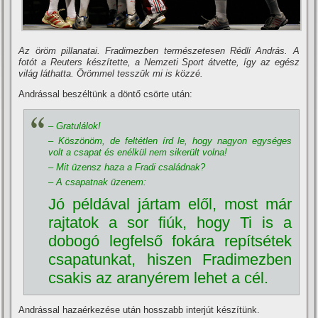
Az öröm pillanatai. Fradimezben természetesen Rédli András. A
fotót a Reuters készí­tette, a Nemzeti Sport átvette, í­gy az egész
világ láthatta. Örömmel tesszük mi is közzé.
Andrással beszéltünk a döntő csörte után:
– Gratulálok!
– Köszönöm, de feltétlen í­rd le, hogy nagyon egységes
volt a csapat és enélkül nem sikerült volna!
– Mit üzensz haza a Fradi családnak?
– A csapatnak üzenem:
Jó példával jártam elől, most már
rajtatok a sor fiúk, hogy Ti is a
dobogó legfelső fokára repí­tsétek
csapatunkat, hiszen Fradimezben
csakis az aranyérem lehet a cél.
Andrással hazaérkezése után hosszabb interjút készí­tünk.