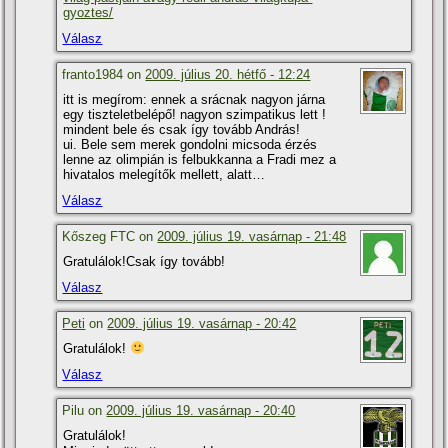
gyoztes/
Válasz
franto1984 on
2009. július 20. hétfő - 12:24
itt is megí­rom: ennek a srácnak nagyon járna
egy tiszteletbelépő! nagyon szimpatikus lett !
mindent bele és csak í­gy tovább András!
ui. Bele sem merek gondolni micsoda érzés
lenne az olimpián is felbukkanna a Fradi mez a
hivatalos melegí­tők mellett, alatt…
Válasz
Kőszeg FTC on
2009. július 19. vasárnap - 21:48
Gratulálok!Csak í­gy tovább!
Válasz
Peti
on
2009. július 19. vasárnap - 20:42
Gratulálok!
Válasz
Pilu on
2009. július 19. vasárnap - 20:40
Gratulálok!