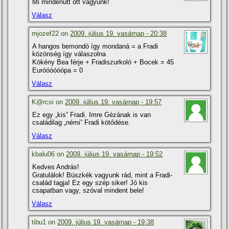
Mi mindenütt ott vagyunk!
Válasz
mjozef22 on
2009. július 19. vasárnap - 20:38
A hangos bemondó í­gy mondaná = a Fradi
közönség í­gy válaszolna
Kökény Bea férje + Fradiszurkoló + Bocek = 45
Euróóóóóópa = 0
Válasz
K@rcsi on
2009. július 19. vasárnap - 19:57
Ez egy „kis” Fradi. Imre Gézának is van
családilag „némi” Fradi kötődése.
Válasz
kbalu06 on
2009. július 19. vasárnap - 19:52
Kedves András!
Gratulálok! Büszkék vagyunk rád, mint a Fradi-
család tagja! Ez egy szép siker! Jó kis
csapatban vagy, szóval mindent bele!
Válasz
tibu1 on
2009. július 19. vasárnap - 19:38