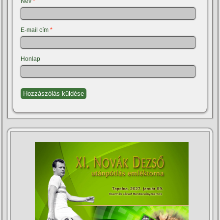
Név
*
E-mail cím
*
Honlap