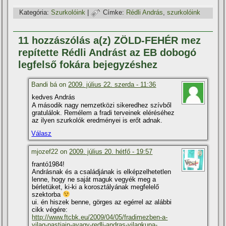
Kategória:
Szurkolóink
|
Címke:
Rédli András
,
szurkolóink
11 hozzászólás a(z) ZÖLD-FEHÉR mez
repí­tette Rédli Andrást az EB dobogó
legfelső fokára bejegyzéshez
Bandi bá on
2009. július 22. szerda - 11:36
kedves András
A második nagy nemzetközi sikeredhez szí­vből
gratulálok. Remélem a fradi terveinek eléréséhez
az ilyen szurkolók eredményei is erőt adnak.
Válasz
mjozef22 on
2009. július 20. hétfő - 19:57
frantó1984!
Andrásnak és a családjának is elképzelhetetlen
lenne, hogy ne saját maguk vegyék meg a
bérletüket, ki-ki a korosztályának megfelelő
szektorba
ui. én hiszek benne, görges az egérrel az alábbi
cikk végére:
http://www.ftcbk.eu/2009/04/05/fradimezben-a-
vilag-pastjain-avagy-redli-andras-vilagkupa-