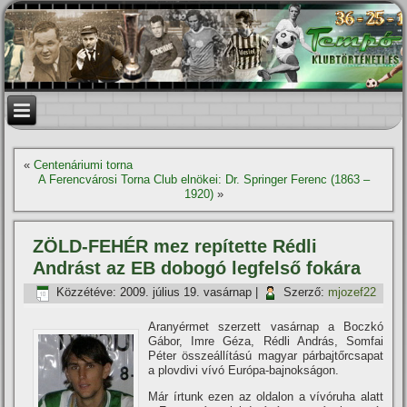
«
Centenáriumi torna
A Ferencvárosi Torna Club elnökei: Dr. Springer Ferenc (1863 –
1920)
»
ZÖLD-FEHÉR mez repí­tette Rédli
Andrást az EB dobogó legfelső fokára
Közzétéve:
2009. július 19. vasárnap
|
Szerző:
mjozef22
Aranyérmet szerzett vasárnap a Boczkó
Gábor, Imre Géza, Rédli András, Somfai
Péter összeállí­tású magyar párbajtőrcsapat
a plovdivi ví­vó Európa-bajnokságon.
Már í­rtunk ezen az oldalon a ví­vóruha alatt