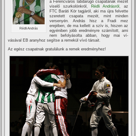
a Ferencváros labdarúgó csapatának mezét
viselő szurkolónkról,
Rédli Andrásról
, az
FTC Baráti Kör tagjáról, aki ma újra felvette
szeretett csapata mezét, mint minden
versenyén. András hisz a Fradi mez
erejében, de ma kellett a szí­v is, hiszen az
Rédli András
egyéniben jobb eredményre számí­tott, ami
nem befolyásolta abban, hogy mai ví­
vásával EB aranyhoz segí­tse a remekül ví­vó társait.
Az egész csapatnak gratulálunk a remek eredményhez!