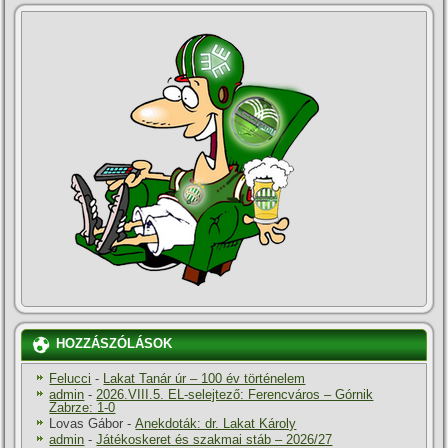
HOZZÁSZÓLÁSOK
Felucci
-
Lakat Tanár úr – 100 év történelem
admin
-
2026.VIII.5. EL-selejtező: Ferencváros – Górnik
Zabrze: 1-0
Lovas Gábor
-
Anekdoták: dr. Lakat Károly
admin
-
Játékoskeret és szakmai stáb – 2026/27