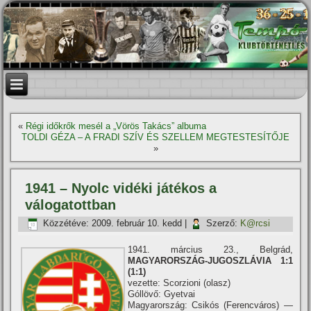
«
Régi időkrők mesél a „Vörös Takács” albuma
TOLDI GÉZA – A FRADI SZÍV ÉS SZELLEM MEGTESTESÍTŐJE
»
1941 – Nyolc vidéki játékos a
válogatottban
Közzétéve:
2009. február 10. kedd
|
Szerző:
K@rcsi
1941. március 23., Belgrád,
MAGYARORSZÁG-JUGOSZLÁVIA 1:1
(1:1)
vezette: Scorzioni (olasz)
Góllövő: Gyetvai
Magyarország: Csikós (Ferencváros) —