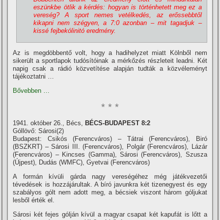
eszünkbe ötlik a kérdés: hogyan is történhetett meg ez a
vereség? A sport nemes vetélkedés, az erőssebbtől
kikapni nem szégyen, a 7:0 azonban – mit tagadjuk –
kissé fejbekólinitó eredmény.
Az is megdöbbentő volt, hogy a hadihelyzet miatt Kölnből nem
sikerült a sportlapok tudósí­tóinak a mérkőzés részleteit leadni. Két
napig csak a rádió közvetí­tése alapján tudták a közvéleményt
tájékoztatni …
Bővebben …
* * *
1941. október 26., Bécs,
BÉCS-BUDAPEST 8:2
Góllövő: Sárosi(2)
Budapest: Csikós (Ferencváros) – Tátrai (Ferencváros), Biró
(BSZKRT) – Sárosi III. (Ferencváros), Polgár (Ferencváros), Lázár
(Ferencváros) – Kincses (Gamma), Sárosi (Ferencváros), Szusza
(Újpest), Dudás (WMFC), Gyetvai (Ferencváros)
A formán kí­vüli gárda nagy vereségéhez még játékvezetői
tévedések is hozzájárultak. A bí­ró javunkra két tizenegyest és egy
szabályos gólt nem adott meg, a bécsiek viszont három góljukat
lesből érték el.
Sárosi két fejes gólján kí­vül a magyar csapat két kapufát is lőtt a