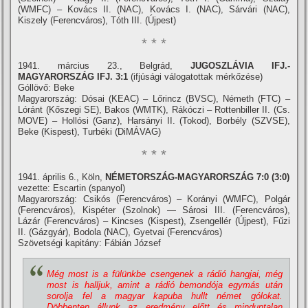
(WMFC) – Kovács II. (NAC), Kovács I. (NAC), Sárvári (NAC),
Kiszely (Ferencváros), Tóth III. (Újpest)
* * *
1941. március 23., Belgrád,
JUGOSZLÁVIA IFJ.-
MAGYARORSZÁG IFJ. 3:1
(ifjúsági válogatottak mérkőzése)
Góllövő: Beke
Magyarország: Dósai (KEAC) – Lőrincz (BVSC), Németh (FTC) –
Lóránt (Kőszegi SE), Bakos (WMTK), Rákóczi – Rottenbiller II. (Cs.
MOVE) – Hollósi (Ganz), Harsányi II. (Tokod), Borbély (SZVSE),
Beke (Kispest), Turbéki (DiMÁVAG)
* * *
1941. április 6., Köln,
NÉMETORSZÁG-MAGYARORSZÁG 7:0 (3:0)
vezette: Escartin (spanyol)
Magyarország: Csikós (Ferencváros) – Korányi (WMFC), Polgár
(Ferencváros), Kispéter (Szolnok) — Sárosi III. (Ferencváros),
Lázár (Ferencváros) – Kincses (Kispest), Zsengellér (Újpest), Fűzi
II. (Gázgyár), Bodola (NAC), Gyetvai (Ferencváros)
Szövetségi kapitány: Fábián József
Még most is a fülünkbe csengenek a rádió hangjai, még
most is halljuk, amint a rádió bemondója egymás után
sorolja fel a magyar kapuba hullt német gólokat.
Döbbenten állunk az eredmény előtt és minduntalan