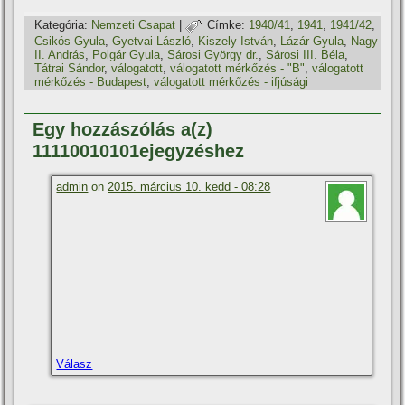
Kategória:
Nemzeti Csapat
|
Címke:
1940/41
,
1941
,
1941/42
,
Csikós Gyula
,
Gyetvai László
,
Kiszely István
,
Lázár Gyula
,
Nagy
II. András
,
Polgár Gyula
,
Sárosi György dr.
,
Sárosi III. Béla
,
Tátrai Sándor
,
válogatott
,
válogatott mérkőzés - "B"
,
válogatott
mérkőzés - Budapest
,
válogatott mérkőzés - ifjúsági
Egy hozzászólás a(z)
11110010101ejegyzéshez
admin
on
2015. március 10. kedd - 08:28
Válasz