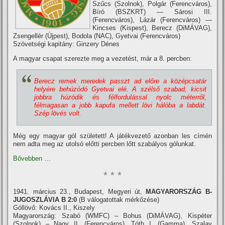
Szűcs (Szolnok), Polgár (Ferencváros),
Bí­ró (BSZKRT) — Sárosi III.
(Ferencváros), Lázár (Ferencváros) —
Kincses (Kispest), Berecz (DiMÁVAG),
Zsengellér (Újpest), Bodola (NAC), Gyetvai (Ferencváros)
Szövetségi kapitány: Ginzery Dénes
A magyar csapat szerezte meg a vezetést, már a 8. percben:
Berecz remek meredek passzt ad előre a középcsatár
helyére behúzódó Gyetvai elé. A szélső szabad, kicsit
jobbra húzódik és félfordulással nyolc méterről,
félmagasan a jobb kapufa mellett lövi hálóba a labdát.
Szép lövés volt.
Még egy magyar gól született! A játékvezető azonban les cí­mén
nem adta meg az utolsó előtti percben lőtt szabályos gólunkat.
Bővebben …
* * *
1941. március 23., Budapest, Megyeri út,
MAGYARORSZÁG B-
JUGOSZLÁVIA B 2:0
(B válogatottak mérkőzése)
Góllövő: Kovács II., Kiszely
Magyarország: Szabó (WMFC) – Bohus (DiMÁVAG), Kispéter
(Szolnok) – Nagy II. (Ferencváros), Tóth I. (Gamma), Szalay