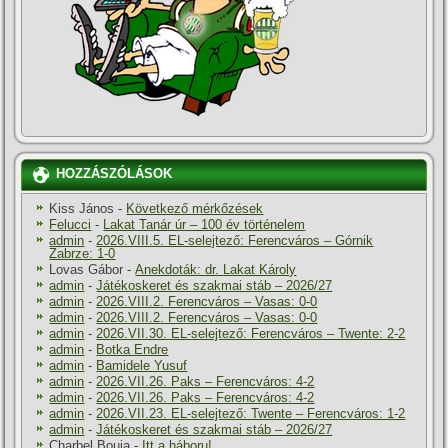
HOZZÁSZÓLÁSOK
Kiss János
-
Következő mérkőzések
Felucci
-
Lakat Tanár úr – 100 év történelem
admin
-
2026.VIII.5. EL-selejtező: Ferencváros – Górnik
Zabrze: 1-0
Lovas Gábor
-
Anekdoták: dr. Lakat Károly
admin
-
Játékoskeret és szakmai stáb – 2026/27
admin
-
2026.VIII.2. Ferencváros – Vasas: 0-0
admin
-
2026.VIII.2. Ferencváros – Vasas: 0-0
admin
-
2026.VII.30. EL-selejtező: Ferencváros – Twente: 2-2
admin
-
Botka Endre
admin
-
Bamidele Yusuf
admin
-
2026.VII.26. Paks – Ferencváros: 4-2
admin
-
2026.VII.26. Paks – Ferencváros: 4-2
admin
-
2026.VII.23. EL-selejtező: Twente – Ferencváros: 1-2
admin
-
Játékoskeret és szakmai stáb – 2026/27
Charbel Bouja
-
Itt a háboru!