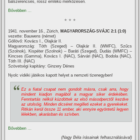
balszerencsés, rossz emlékű mérkőzésen.
Bővebben …
* * *
1941. november 16., Zürich,
MAGYARORSZÁG-SVÁJC 2:1 (1:0)
vezette: Bauwens (német)
Góllövő: Kovács I., Olajkár II.
Magyarország: Tóth (Szeged) – Olajkár II. (WMFC), Szűcs
(Szolnok), Kispéter (Szolnok) – Baráti (Szeged), Dudás (WMFC) –
Kincses (Gamma), Kovács I. (NAC), Sárvári (NAC), Bodola (NAC),
Tóth III. (NAC)
Szövetségi kapitány: Ginzery Dénes
Nyolc vidéki játékos kapott helyet a nemzeti tizenegyben!
Ez a fiatal csapat nem gondolt másra, csak arra, hogy
mindent kiadjon magából a magyar siker érdekében.
Fenntartás nélkül küzdöttek az első másodperctől kezdve
az utolsóig. Minden dicséret megilleti ezeket a gyerekeket.
Ritkán kerül össze 11 ember, aki ennyire egyöntetű legyen
lélekben, akarásban és szí­vben.
Bővebben …
(Nagy Béla í­rásainak felhasználásával)