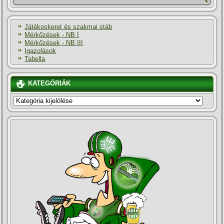
Játékoskeret és szakmai stáb
Mérkőzések - NB I
Mérkőzések - NB III
Igazolások
Tabella
KATEGÓRIÁK
KATEGÓRIÁK