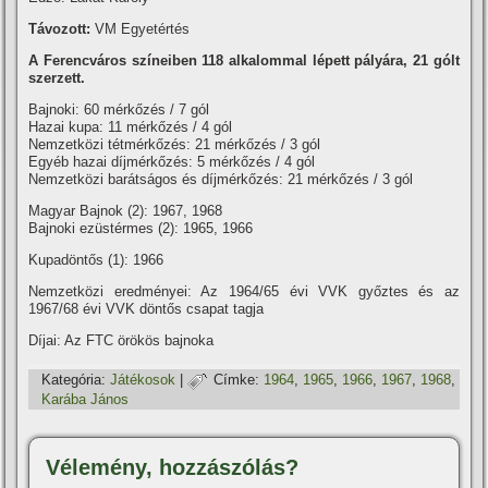
Távozott:
VM Egyetértés
A Ferencváros szí­neiben 118 alkalommal lépett pályára, 21 gólt
szerzett.
Bajnoki: 60 mérkőzés / 7 gól
Hazai kupa: 11 mérkőzés / 4 gól
Nemzetközi tétmérkőzés: 21 mérkőzés / 3 gól
Egyéb hazai díjmérkőzés: 5 mérkőzés / 4 gól
Nemzetközi barátságos és dí­jmérkőzés: 21 mérkőzés / 3 gól
Magyar Bajnok (2): 1967, 1968
Bajnoki ezüstérmes (2): 1965, 1966
Kupadöntős (1): 1966
Nemzetközi eredményei: Az 1964/65 évi VVK győztes és az
1967/68 évi VVK döntős csapat tagja
Dí­jai: Az FTC örökös bajnoka
Kategória:
Játékosok
|
Címke:
1964
,
1965
,
1966
,
1967
,
1968
,
Karába János
Vélemény, hozzászólás?