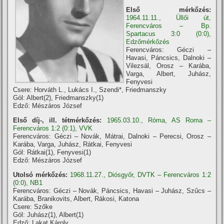
Első mérkőzés:
1964.11.11., Üllői út,
Ferencváros – Bp.
Spartacus 3:0 (0:0),
Edzőmérkőzés
Ferencváros: Géczi –
Havasi, Páncsics, Dalnoki –
Vilezsál, Orosz – Karába,
Varga, Albert, Juhász,
Fenyvesi
Csere: Horváth L., Lukács I., Szendi*, Friedmanszky
Gól: Albert(2), Friedmanszky(1)
Edző: Mészáros József
Első díj-, ill. tétmérkőzés:
1965.03.10., Róma, AS Roma –
Ferencváros 1:2 (0:1), VVK
Ferencváros: Géczi – Novák, Mátrai, Dalnoki – Perecsi, Orosz –
Karába, Varga, Juhász, Rátkai, Fenyvesi
Gól: Rátkai(1), Fenyvesi(1)
Edző: Mészáros József
Utolsó mérkőzés:
1968.11.27., Diósgyőr, DVTK – Ferencváros 1:2
(0:0), NB1
Ferencváros: Géczi – Novák, Páncsics, Havasi – Juhász, Szűcs –
Karába, Branikovits, Albert, Rákosi, Katona
Csere: Szőke
Gól: Juhász(1), Albert(1)
Edző: Lakat Károly