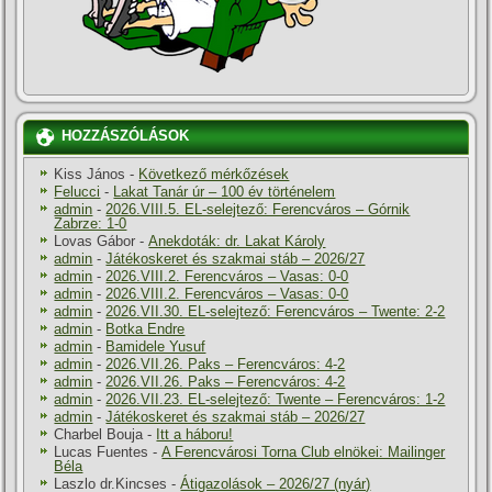
HOZZÁSZÓLÁSOK
Kiss János
-
Következő mérkőzések
Felucci
-
Lakat Tanár úr – 100 év történelem
admin
-
2026.VIII.5. EL-selejtező: Ferencváros – Górnik
Zabrze: 1-0
Lovas Gábor
-
Anekdoták: dr. Lakat Károly
admin
-
Játékoskeret és szakmai stáb – 2026/27
admin
-
2026.VIII.2. Ferencváros – Vasas: 0-0
admin
-
2026.VIII.2. Ferencváros – Vasas: 0-0
admin
-
2026.VII.30. EL-selejtező: Ferencváros – Twente: 2-2
admin
-
Botka Endre
admin
-
Bamidele Yusuf
admin
-
2026.VII.26. Paks – Ferencváros: 4-2
admin
-
2026.VII.26. Paks – Ferencváros: 4-2
admin
-
2026.VII.23. EL-selejtező: Twente – Ferencváros: 1-2
admin
-
Játékoskeret és szakmai stáb – 2026/27
Charbel Bouja
-
Itt a háboru!
Lucas Fuentes
-
A Ferencvárosi Torna Club elnökei: Mailinger
Béla
Laszlo dr.Kincses
-
Átigazolások – 2026/27 (nyár)