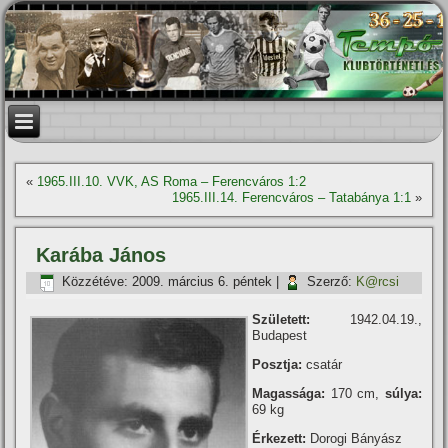
«
1965.III.10. VVK, AS Roma – Ferencváros 1:2
1965.III.14. Ferencváros – Tatabánya 1:1
»
Karába János
Közzétéve:
2009. március 6. péntek
|
Szerző:
K@rcsi
Született:
1942.04.19.,
Budapest
Posztja:
csatár
Magassága:
170 cm,
súlya:
69 kg
Érkezett:
Dorogi Bányász