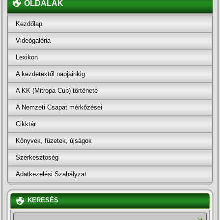
OLDALAK
Kezdőlap
Videógaléria
Lexikon
A kezdetektől napjainkig
A KK (Mitropa Cup) története
A Nemzeti Csapat mérkőzései
Cikktár
Könyvek, füzetek, újságok
Szerkesztőség
Adatkezelési Szabályzat
KERESÉS