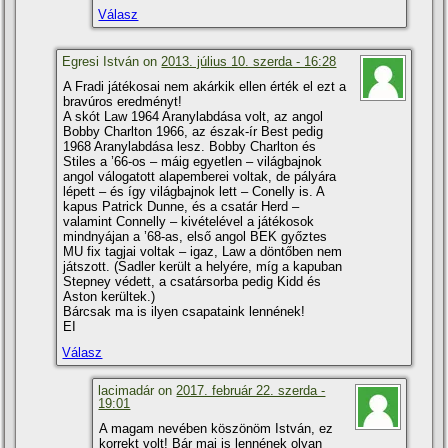
Válasz
Egresi István on
2013. július 10. szerda - 16:28
A Fradi játékosai nem akárkik ellen érték el ezt a
bravúros eredményt!
A skót Law 1964 Aranylabdása volt, az angol
Bobby Charlton 1966, az észak-í­r Best pedig
1968 Aranylabdása lesz. Bobby Charlton és
Stiles a ’66-os – máig egyetlen – világbajnok
angol válogatott alapemberei voltak, de pályára
lépett – és í­gy világbajnok lett – Conelly is. A
kapus Patrick Dunne, és a csatár Herd –
valamint Connelly – kivételével a játékosok
mindnyájan a ’68-as, első angol BEK győztes
MU fix tagjai voltak – igaz, Law a döntőben nem
játszott. (Sadler került a helyére, mí­g a kapuban
Stepney védett, a csatársorba pedig Kidd és
Aston kerültek.)
Bárcsak ma is ilyen csapataink lennének!
EI
Válasz
lacimadár on
2017. február 22. szerda -
19:01
A magam nevében köszönöm István, ez
korrekt volt! Bár mai is lennének olyan