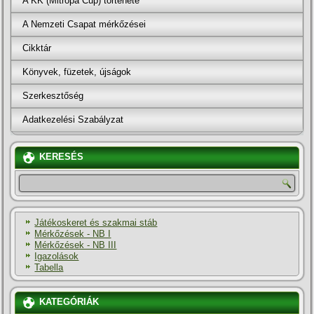
A KK (Mitropa Cup) története
A Nemzeti Csapat mérkőzései
Cikktár
Könyvek, füzetek, újságok
Szerkesztőség
Adatkezelési Szabályzat
KERESÉS
Játékoskeret és szakmai stáb
Mérkőzések - NB I
Mérkőzések - NB III
Igazolások
Tabella
KATEGÓRIÁK