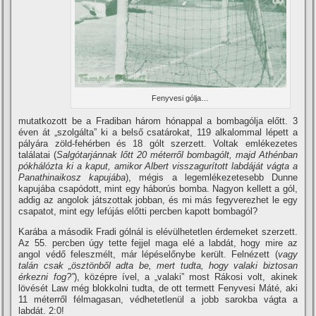
Fenyvesi gólja…
mutatkozott be a Fradiban három hónappal a bombagólja előtt. 3
éven át „szolgálta” ki a belső csatárokat, 119 alkalommal lépett a
pályára zöld-fehérben és 18 gólt szerzett. Voltak emlékezetes
találatai (
Salgótarjánnak lőtt 20 méterről bombagólt, majd Athénban
pókhálózta ki a kaput, amikor Albert visszagurí­tott labdáját vágta a
Panathinaikosz kapujába
), mégis a legemlékezetesebb Dunne
kapujába csapódott, mint egy háborús bomba. Nagyon kellett a gól,
addig az angolok játszottak jobban, és mi más fegyverezhet le egy
csapatot, mint egy lefújás előtti percben kapott bombagól?
Karába a második Fradi gólnál is elévülhetetlen érdemeket szerzett.
Az 55. percben úgy tette fejjel maga elé a labdát, hogy mire az
angol védő feleszmélt, már lépéselőnybe került. Felnézett (
vagy
talán csak „ösztönből adta be, mert tudta, hogy valaki biztosan
érkezni fog?”
), középre í­vel, a „valaki” most Rákosi volt, akinek
lövését Law még blokkolni tudta, de ott termett Fenyvesi Máté, aki
11 méterről félmagasan, védhetetlenül a jobb sarokba vágta a
labdát. 2:0!