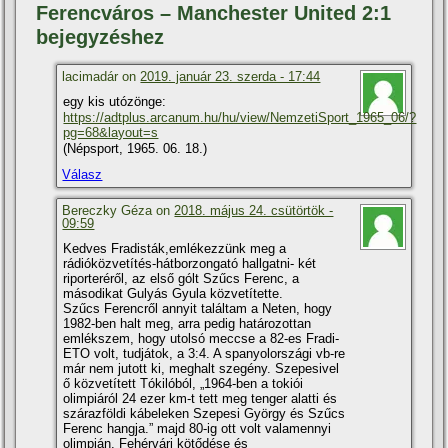
Ferencváros – Manchester United 2:1
bejegyzéshez
lacimadár on
2019. január 23. szerda - 17:44
egy kis utózönge:
https://adtplus.arcanum.hu/hu/view/NemzetiSport_1965_06/?
pg=68&layout=s
(Népsport, 1965. 06. 18.)
Válasz
Bereczky Géza on
2018. május 24. csütörtök -
09:59
Kedves Fradisták,emlékezzünk meg a
rádióközvetí­tés-hátborzongató hallgatni- két
riporteréről, az első gólt Szűcs Ferenc, a
másodikat Gulyás Gyula közvetí­tette.
Szűcs Ferencről annyit találtam a Neten, hogy
1982-ben halt meg, arra pedig határozottan
emlékszem, hogy utolsó meccse a 82-es Fradi-
ETO volt, tudjátok, a 3:4. A spanyolországi vb-re
már nem jutott ki, meghalt szegény. Szepesivel
ő közvetí­tett Tókilóból, „1964-ben a tokiói
olimpiáról 24 ezer km-t tett meg tenger alatti és
szárazföldi kábeleken Szepesi György és Szűcs
Ferenc hangja.” majd 80-ig ott volt valamennyi
olimpián. Fehérvári kötődése és