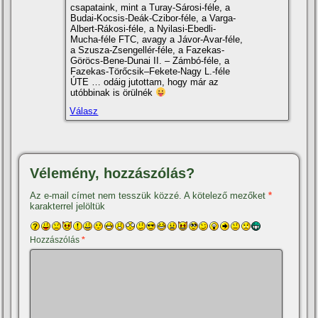
csapataink, mint a Turay-Sárosi-féle, a
Budai-Kocsis-Deák-Czibor-féle, a Varga-
Albert-Rákosi-féle, a Nyilasi-Ebedli-
Mucha-féle FTC, avagy a Jávor-Avar-féle,
a Szusza-Zsengellér-féle, a Fazekas-
Göröcs-Bene-Dunai II. – Zámbó-féle, a
Fazekas-Törőcsik–Fekete-Nagy L.-féle
ÚTE … odáig jutottam, hogy már az
utóbbinak is örülnék
Válasz
Vélemény, hozzászólás?
Az e-mail címet nem tesszük közzé.
A kötelező mezőket
*
karakterrel jelöltük
Hozzászólás
*