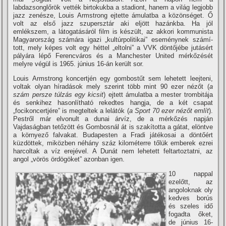
labdazsonglőrök vették birtokukba a stadiont, hanem a világ legjobb
jazz zenésze, Louis Armstrong ejtette ámulatba a közönséget. Ő
volt az első jazz szupersztár aki eljött hazánkba. Ha jól
emlékszem, a látogatásáról film is készült, az akkori kommunista
Magyarország számára igazi „kultúrpolitikai” eseménynek számí­
tott, mely képes volt egy héttel „eltolni” a VVK döntőjébe jutásért
pályára lépő Ferencváros és a Manchester United mérkőzését
melyre végül is 1965. június 16-án került sor.
Louis Armstrong koncertjén egy gombostűt sem lehetett leejteni,
voltak olyan hí­radások mely szerint több mint 90 ezer nézőt (
a
szám persze túlzás egy kicsit
) ejtett ámulatba a mester trombitája
és senkihez hasonlí­tható rekedtes hangja, de a két csapat
„focikoncertjére” is megteltek a lelátók (
a Sport 70 ezer nézőt emlí­t
).
Pestről már elvonult a dunai árví­z, de a mérkőzés napján
Vajdaságban tetőzött és Gombosnál át is szakí­totta a gátat, elöntve
a környező falvakat. Budapesten a Fradi játékosai a döntőért
küzdöttek, miközben néhány száz kilométerre tőlük emberek ezrei
harcoltak a ví­z erejével. A Dunát nem lehetett feltartoztatni, az
angol „vörös ördögöket” azonban igen.
10 nappal
ezelőtt, az
angoloknak oly
kedves borús
és szeles idő
fogadta őket,
de június 16-