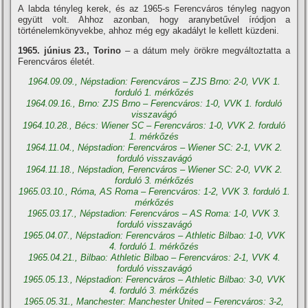
A labda tényleg kerek, és az 1965-s Ferencváros tényleg nagyon
együtt volt. Ahhoz azonban, hogy aranybetűvel í­ródjon a
történelemkönyvekbe, ahhoz még egy akadályt le kellett küzdeni.
1965. június 23., Torino
– a dátum mely örökre megváltoztatta a
Ferencváros életét.
1964.09.09., Népstadion: Ferencváros – ZJS Brno: 2-0, VVK 1.
forduló 1. mérkőzés
1964.09.16., Brno: ZJS Brno – Ferencváros: 1-0, VVK 1. forduló
visszavágó
1964.10.28., Bécs: Wiener SC – Ferencváros: 1-0, VVK 2. forduló
1. mérkőzés
1964.11.04., Népstadion: Ferencváros – Wiener SC: 2-1, VVK 2.
forduló visszavágó
1964.11.18., Népstadion, Ferencváros – Wiener SC: 2-0, VVK 2.
forduló 3. mérkőzés
1965.03.10., Róma, AS Roma – Ferencváros: 1-2, VVK 3. forduló 1.
mérkőzés
1965.03.17., Népstadion: Ferencváros – AS Roma: 1-0, VVK 3.
forduló visszavágó
1965.04.07., Népstadion: Ferencváros – Athletic Bilbao: 1-0, VVK
4. forduló 1. mérkőzés
1965.04.21., Bilbao: Athletic Bilbao – Ferencváros: 2-1, VVK 4.
forduló visszavágó
1965.05.13., Népstadion: Ferencváros – Athletic Bilbao: 3-0, VVK
4. forduló 3. mérkőzés
1965.05.31., Manchester: Manchester United – Ferencváros: 3-2,