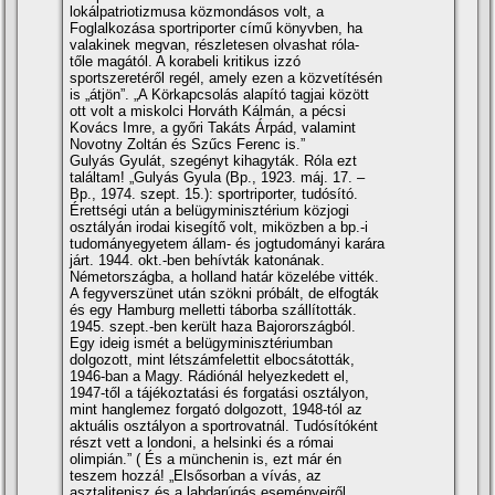
lokálpatriotizmusa közmondásos volt, a
Foglalkozása sportriporter cí­mű könyvben, ha
valakinek megvan, részletesen olvashat róla-
tőle magától. A korabeli kritikus izzó
sportszeretéről regél, amely ezen a közvetí­tésén
is „átjön”. „A Körkapcsolás alapí­tó tagjai között
ott volt a miskolci Horváth Kálmán, a pécsi
Kovács Imre, a győri Takáts Árpád, valamint
Novotny Zoltán és Szűcs Ferenc is.”
Gulyás Gyulát, szegényt kihagyták. Róla ezt
találtam! „Gulyás Gyula (Bp., 1923. máj. 17. –
Bp., 1974. szept. 15.): sportriporter, tudósí­tó.
Érettségi után a belügyminisztérium közjogi
osztályán irodai kisegí­tő volt, miközben a bp.-i
tudományegyetem állam- és jogtudományi karára
járt. 1944. okt.-ben behí­vták katonának.
Németországba, a holland határ közelébe vitték.
A fegyverszünet után szökni próbált, de elfogták
és egy Hamburg melletti táborba szállí­tották.
1945. szept.-ben került haza Bajorországból.
Egy ideig ismét a belügyminisztériumban
dolgozott, mint létszámfelettit elbocsátották,
1946-ban a Magy. Rádiónál helyezkedett el,
1947-től a tájékoztatási és forgatási osztályon,
mint hanglemez forgató dolgozott, 1948-tól az
aktuális osztályon a sportrovatnál. Tudósí­tóként
részt vett a londoni, a helsinki és a római
olimpián.” ( És a münchenin is, ezt már én
teszem hozzá! „Elsősorban a ví­vás, az
asztalitenisz és a labdarúgás eseményeiről