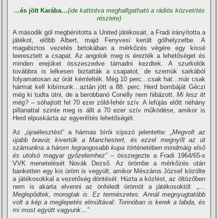
…és jött Karába…
(ide kattintva meghallgatható a rádiós közvetí­tés
részlete)
A második gól megbéní­totta a United játékosait, a Fradi irányí­totta a
játékot, előbb Albert, majd Fenyvesi került gólhelyzetbe. A
magabiztos vezetés birtokában a mérkőzés végére egy kissé
leeresztett a csapat. Az angolok meg is érezték a lehetőséget és
minden erejüket összeszedve támadni kezdtek. A szurkolók
továbbra is lelkesen biztatták a csapatot, de szemük sarkából
folyamatosan az órát kémlelték. Még 10 perc…csak hat…már csak
hármat kell kibí­rnunk…aztán jött a 88. perc. Herd bombáját Géczi
még ki tudta ütni, de a berobbanó Conelly nem hibázott.
Mi lesz itt
még?
– sóhajtott fel 70 ezer zöld-fehér szí­v. A lefújás előtt néhány
pillanattal szinte meg is állt a 70 ezer szí­v működése, amikor is
Herd elpuskázta az egyenlí­tés lehetőségét.
Az „újraélesztést” a hármas bí­rói sí­pszó jelentette:
„Megvolt az
újabb bravúr, kivertük a Manchestert, és ezzel megnyí­lt az út
számunkra a három legrangosabb kupa történetében mindmáig első
és utolsó magyar győzelemhez”
– összegezte a Fradi 1964/65-s
VVK menetelését Novák Dezső. Az örömbe a mérkőzés után
banketten egy kis üröm is vegyült, amikor Mészáros József közölte
a játékosokkal a vezetőség döntését. Húzta a közlést, az öltözőben
nem is akarta elvenni az önfeledt örömöt a játékosoktól:
„…
Meglepődtek, morogtak is. Ez természetes. Annál megnyugtatóbb
volt a kép a meglepetés elmúltával: Torinóban is kerek a labda, és
mi most együtt vagyunk…”