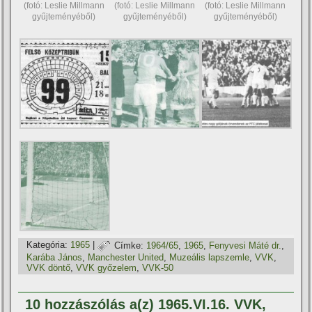
(fotó: Leslie Millmann
(fotó: Leslie Millmann
(fotó: Leslie Millmann
gyűjteményéből)
gyűjteményéből)
gyűjteményéből)
Kategória:
1965
|
Címke:
1964/65
,
1965
,
Fenyvesi Máté dr.
,
Karába János
,
Manchester United
,
Muzeális lapszemle
,
VVK
,
VVK döntő
,
VVK győzelem
,
VVK-50
10 hozzászólás a(z) 1965.VI.16. VVK,