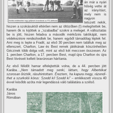
án már a nyári
hőség vette át
az irányí­tást,
mely nem is
nagyon
tetszett nekik,
hiszen a szokásuktól eltérően nem az öltözőben (!) melegí­tettek be,
hanem ők is kijöttek a „‘szabadba” szokni a meleget. A változtatás
be is jött, hiszen feladva a második mérkőzés taktikáját, nem
védekezésre rendezkedtek be, hanem egyből támadólag léptek fel.
Ami meg is lepte a Fradit, az első 30 percben nem találtuk meg az
ellenszert, Charlton, Law és Best remek játékának köszönhetően
Géczinek több dolga volt, mint az első két meccsen összesen. Az
1. percben Charlton, a 17. percben Best, majd újra Charlton és újra
Best lövéseit kellett bravúrosan hárí­tania.
Az első félidőt hamar elfelejtettük volna, de a 44. percben jött
Karába…
„Nem támadott meg senki, láttam, hogy Albertékat
szorosan őrizték, rásuhintottam. Éreztem, ha kapura megy, rázendí­
thet a szurkolói kórus: Szedd ki! Szedd ki”
– emlékezett vissza 40
évvel később azóta már legendássá váló találatára a szélső.
Karába
János
Rómában