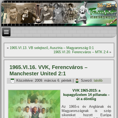
«
1965.VI.13. VB selejtező, Ausztria – Magyarország 0:1
1965.VI.20. Ferencváros – MTK 2:4
»
1965.VI.16. VVK, Ferencváros –
Manchester United 2:1
Közzétéve:
2009. március 6. péntek
|
Szerző:
lalolib
VVK 1965-2015: a
kupagyőzelem 14 pillanata –
út a döntőig
Az 1965-s év Angliának és
Magyarországnak is szép
sikereket hozott Európa