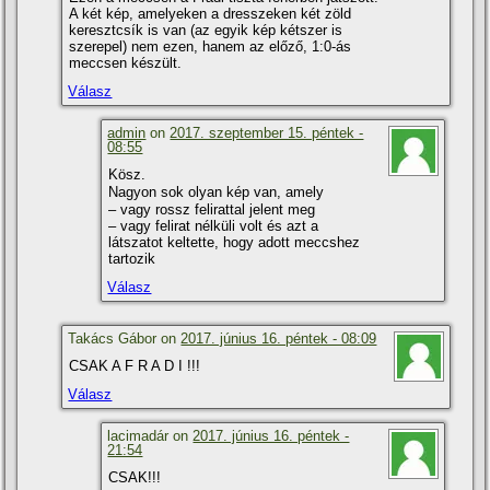
A két kép, amelyeken a dresszeken két zöld
keresztcsí­k is van (az egyik kép kétszer is
szerepel) nem ezen, hanem az előző, 1:0-ás
meccsen készült.
Válasz
admin
on
2017. szeptember 15. péntek -
08:55
Kösz.
Nagyon sok olyan kép van, amely
– vagy rossz felirattal jelent meg
– vagy felirat nélküli volt és azt a
látszatot keltette, hogy adott meccshez
tartozik
Válasz
Takács Gábor on
2017. június 16. péntek - 08:09
CSAK A F R A D I !!!
Válasz
lacimadár on
2017. június 16. péntek -
21:54
CSAK!!!