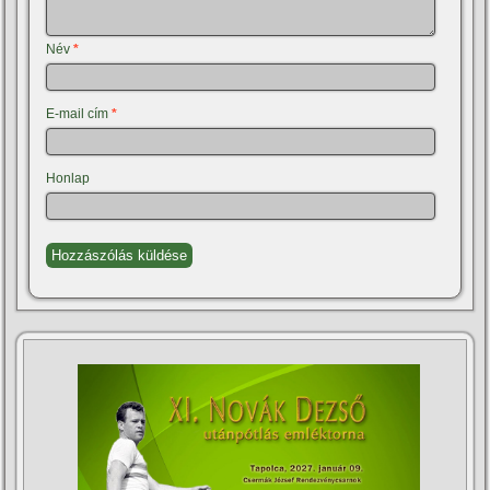
Név
*
E-mail cím
*
Honlap