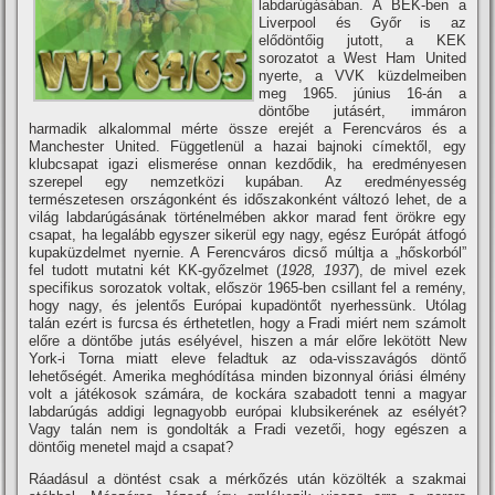
labdarúgásában. A BEK-ben a
Liverpool és Győr is az
elődöntőig jutott, a KEK
sorozatot a West Ham United
nyerte, a VVK küzdelmeiben
meg 1965. június 16-án a
döntőbe jutásért, immáron
harmadik alkalommal mérte össze erejét a Ferencváros és a
Manchester United. Függetlenül a hazai bajnoki cí­mektől, egy
klubcsapat igazi elismerése onnan kezdődik, ha eredményesen
szerepel egy nemzetközi kupában. Az eredményesség
természetesen országonként és időszakonként változó lehet, de a
világ labdarúgásának történelmében akkor marad fent örökre egy
csapat, ha legalább egyszer sikerül egy nagy, egész Európát átfogó
kupaküzdelmet nyernie. A Ferencváros dicső múltja a „hőskorból”
fel tudott mutatni két KK-győzelmet (
1928, 1937
), de mivel ezek
specifikus sorozatok voltak, először 1965-ben csillant fel a remény,
hogy nagy, és jelentős Európai kupadöntőt nyerhessünk. Utólag
talán ezért is furcsa és érthetetlen, hogy a Fradi miért nem számolt
előre a döntőbe jutás esélyével, hiszen a már előre lekötött New
York-i Torna miatt eleve feladtuk az oda-visszavágós döntő
lehetőségét. Amerika meghódí­tása minden bizonnyal óriási élmény
volt a játékosok számára, de kockára szabadott tenni a magyar
labdarúgás addigi legnagyobb európai klubsikerének az esélyét?
Vagy talán nem is gondolták a Fradi vezetői, hogy egészen a
döntőig menetel majd a csapat?
Ráadásul a döntést csak a mérkőzés után közölték a szakmai