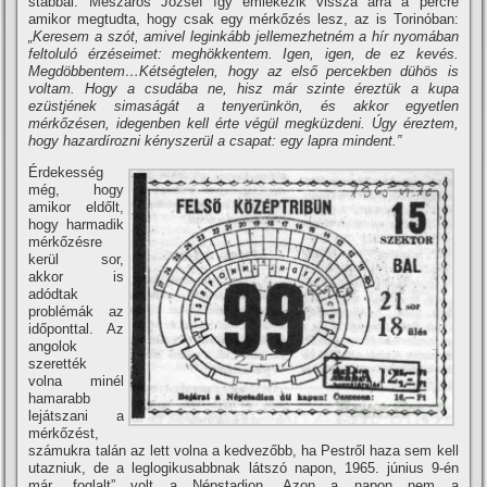
stábbal. Mészáros József í­gy emlékezik vissza arra a percre
amikor megtudta, hogy csak egy mérkőzés lesz, az is Torinóban:
„Keresem a szót, amivel leginkább jellemezhetném a hí­r nyomában
feltoluló érzéseimet: meghökkentem. Igen, igen, de ez kevés.
Megdöbbentem…Kétségtelen, hogy az első percekben dühös is
voltam. Hogy a csudába ne, hisz már szinte éreztük a kupa
ezüstjének simaságát a tenyerünkön, és akkor egyetlen
mérkőzésen, idegenben kell érte végül megküzdeni. Úgy éreztem,
hogy hazardí­rozni kényszerül a csapat: egy lapra mindent.”
Érdekesség
még, hogy
amikor eldőlt,
hogy harmadik
mérkőzésre
kerül sor,
akkor is
adódtak
problémák az
időponttal. Az
angolok
szerették
volna minél
hamarabb
lejátszani a
mérkőzést,
számukra talán az lett volna a kedvezőbb, ha Pestről haza sem kell
utazniuk, de a leglogikusabbnak látszó napon, 1965. június 9-én
már „foglalt” volt a Népstadion. Azon a napon nem a