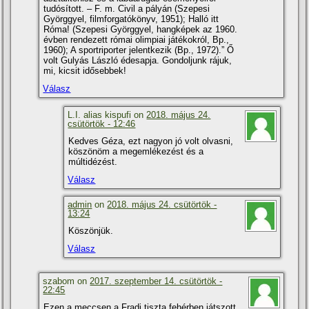
tudósí­tott. – F. m. Civil a pályán (Szepesi
Györggyel, filmforgatókönyv, 1951); Halló itt
Róma! (Szepesi Györggyel, hangképek az 1960.
évben rendezett római olimpiai játékokról, Bp.,
1960); A sportriporter jelentkezik (Bp., 1972).” Ő
volt Gulyás László édesapja. Gondoljunk rájuk,
mi, kicsit idősebbek!
Válasz
L.I. alias kispufi on
2018. május 24.
csütörtök - 12:46
Kedves Géza, ezt nagyon jó volt olvasni,
köszönöm a megemlékezést és a
múltidézést.
Válasz
admin
on
2018. május 24. csütörtök -
13:24
Köszönjük.
Válasz
szabom on
2017. szeptember 14. csütörtök -
22:45
Ezen a meccsen a Fradi tiszta fehérben játszott.