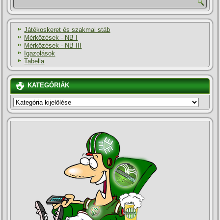
Játékoskeret és szakmai stáb
Mérkőzések - NB I
Mérkőzések - NB III
Igazolások
Tabella
KATEGÓRIÁK
KATEGÓRIÁK