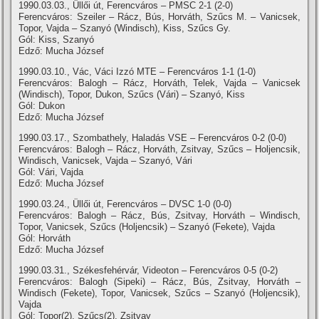
1990.03.03., Üllői út, Ferencváros – PMSC 2-1 (2-0)
Ferencváros: Szeiler – Rácz, Bús, Horváth, Szűcs M. – Vanicsek,
Topor, Vajda – Szanyó (Windisch), Kiss, Szűcs Gy.
Gól: Kiss, Szanyó
Edző: Mucha József
1990.03.10., Vác, Váci Izzó MTE – Ferencváros 1-1 (1-0)
Ferencváros: Balogh – Rácz, Horváth, Telek, Vajda – Vanicsek
(Windisch), Topor, Dukon, Szűcs (Vári) – Szanyó, Kiss
Gól: Dukon
Edző: Mucha József
1990.03.17., Szombathely, Haladás VSE – Ferencváros 0-2 (0-0)
Ferencváros: Balogh – Rácz, Horváth, Zsitvay, Szűcs – Holjencsik,
Windisch, Vanicsek, Vajda – Szanyó, Vári
Gól: Vári, Vajda
Edző: Mucha József
1990.03.24., Üllői út, Ferencváros – DVSC 1-0 (0-0)
Ferencváros: Balogh – Rácz, Bús, Zsitvay, Horváth – Windisch,
Topor, Vanicsek, Szűcs (Holjencsik) – Szanyó (Fekete), Vajda
Gól: Horváth
Edző: Mucha József
1990.03.31., Székesfehérvár, Videoton – Ferencváros 0-5 (0-2)
Ferencváros: Balogh (Sipeki) – Rácz, Bús, Zsitvay, Horváth –
Windisch (Fekete), Topor, Vanicsek, Szűcs – Szanyó (Holjencsik),
Vajda
Gól: Topor(2), Szűcs(2), Zsitvay