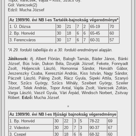
Topor, Vanicsek, Vajda – Kiss, Szűcs Gy.
Gól: Vanicsek(2)
Edző: Mucha József
Az 1989/90. évi NB I-es Tartalék-bajnokság végeredménye*
1. Ú. Dózsa
30
21
7
2
65-19
70
2. Bp. Honvéd
30
18
6
6
65-45
60
3. Ferencváros
30
17
6
7
60-31
57
*A 29. forduló tabellája és a 30. forduló eredményei alapján.
Játékosok:
ifj. Albert Flórián, Balogh Tamás, Báder János, Bánki
József, Bús Iván, Dukon Béla, Dzurják József, Fekete, Fonnyadt
Zsolt, Holjencsik László, Homonnai Sándor, Horváth Gábor,
Jeszenszky Csaba, Keresztúri András, Kiss István, Nagy Sándor,
Páczelt László, Páling Zsolt, Rácz Gyula, Sipeki Attila, Szanyó
Tibor, Szűcs György, Szűcs Mihály, Szeibert György, Szeiler
József, Telek András, Topor Antal, Vajda Zsolt, Vanicsek Zoltán,
Varga László, Vaszil Gyula, Vári Árpád, Windisch Norbert, Zsitvay
Róbert.
Edző:
Mucha József.
*
Az 1989/90. évi NB I-es Ifjúsági bajnokság végeredménye
1. Bp. Honvéd
30
22
3
5
78-22
69
2. Videoton
30
20
7
3
90-37
67
3. Csepel
30
18
6
6
68-32
60