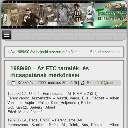
«
Az 1989/90 évi bajnoki szezon mérkőzései
Széllel szemben
»
1989/90 – Az FTC tartalék- és
ificsapatának mérkőzései
Közzétéve:
2009. március 30. hétfő
|
Szerző:
K@rcsi
1989.08.12., Üllői út, Ferencváros – MTK-VM 5-2 (3-1)
Ferencváros: Jeszenszky – Vaszil, Varga, Bús, Páczelt – Albert,
Vanicsek, Vajda – Páling, Kiss (Holjencsik), Báder
Gól: Kiss(2), Báder(2), Albert
Edző: Mucha József
1989.08.19., Pécs, PMSC – Ferencváros 0-0
Ferencváros: Szeiler – Szűcs M., Telek, Bús, Páczelt – Albert,