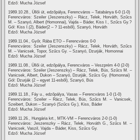
Edző: Mucha József
1989.10.28., Üllői út, edzőpálya, Ferencváros – Tatabánya 6-0 (1-0)
Ferencváros: Szeiler (Jeszenszky) – Rácz, Telek, Horváth, Szűcs
M. – Szanyó, Albert (Homonnai), Vajda – Báder, Kiss I., Szűcs Gy.?
Gól: Kiss I.(2), Báder(2 – ? 11-esből), Szanyó, Horváth
Edző: Mucha József
1989.11.04., Győr, Rába ETO – Ferencváros 0-0
Ferencváros: Szeiler (Jeszenszky) – Rácz, Telek, Horváth, Szűcs
M. – Vanicsek, Topor, Szűcs Gy. – Szanyó, Dzurják, Homonnai
Edző: Mucha József
1989.11.08., Üllői út, edzőpálya, Ferencváros – Veszprém 4-0 (2-0)
Ferencváros: Szeiler (Jeszenszky) – Rácz, Telek, Bús, Szűcs M. –
Vanicsek, Albert, Dukon – Szanyó, Dzurják, Szűcs Gy. (Homonnai)
Gól: Dzurják (2 – egyet 11-esből), Szanyó, Bús
Edző: Mucha József
1989.11.18., Fáy u., edzőpálya, Vasas – Ferencváros 1-0 (1-0)
Ferencváros: Szeiler – Rácz, Telek, Bús, Szűcs M. – Vanicsek,
Szeibert, Dukon – Szanyó (Szűcs Gy.), Kiss, Báder
Edző: Mucha József
1989.11.26., Hungária krt., MTK-VM – Ferencváros 2-0 (1-0)
Ferencváros: Jeszenszky – Rácz, Telek, Horváth G., Szűcs M. –
Vanicsek, Vaszil, Vajda – Báder, Kiss, Szűcs Gy.
Edző: Mucha József