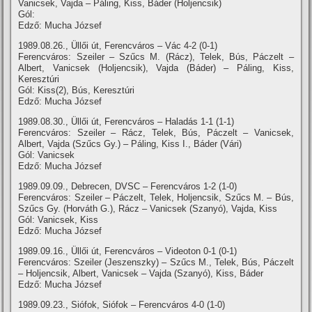
Vanicsek, Vajda – Páling, Kiss, Báder (Holjencsik)
Gól:
Edző: Mucha József
1989.08.26., Üllői út, Ferencváros – Vác 4-2 (0-1)
Ferencváros: Szeiler – Szűcs M. (Rácz), Telek, Bús, Páczelt –
Albert, Vanicsek (Holjencsik), Vajda (Báder) – Páling, Kiss,
Keresztúri
Gól: Kiss(2), Bús, Keresztúri
Edző: Mucha József
1989.08.30., Üllői út, Ferencváros – Haladás 1-1 (1-1)
Ferencváros: Szeiler – Rácz, Telek, Bús, Páczelt – Vanicsek,
Albert, Vajda (Szűcs Gy.) – Páling, Kiss I., Báder (Vári)
Gól: Vanicsek
Edző: Mucha József
1989.09.09., Debrecen, DVSC – Ferencváros 1-2 (1-0)
Ferencváros: Szeiler – Páczelt, Telek, Holjencsik, Szűcs M. – Bús,
Szűcs Gy. (Horváth G.), Rácz – Vanicsek (Szanyó), Vajda, Kiss
Gól: Vanicsek, Kiss
Edző: Mucha József
1989.09.16., Üllői út, Ferencváros – Videoton 0-1 (0-1)
Ferencváros: Szeiler (Jeszenszky) – Szűcs M., Telek, Bús, Páczelt
– Holjencsik, Albert, Vanicsek – Vajda (Szanyó), Kiss, Báder
Edző: Mucha József
1989.09.23., Siófok, Siófok – Ferencváros 4-0 (1-0)