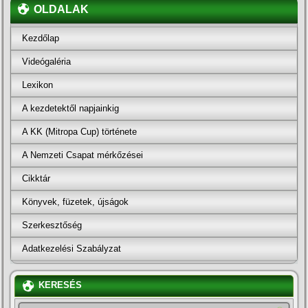
OLDALAK
Kezdőlap
Videógaléria
Lexikon
A kezdetektől napjainkig
A KK (Mitropa Cup) története
A Nemzeti Csapat mérkőzései
Cikktár
Könyvek, füzetek, újságok
Szerkesztőség
Adatkezelési Szabályzat
KERESÉS