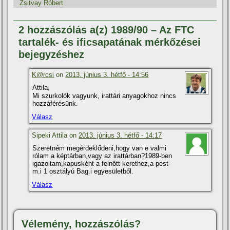
Zsitvay Róbert
2 hozzászólás a(z) 1989/90 – Az FTC
tartalék- és ificsapatának mérkőzései
bejegyzéshez
K@rcsi
on
2013. június 3. hétfő - 14:56
Attila,
Mi szurkolók vagyunk, irattári anyagokhoz nincs
hozzáférésünk.
Válasz
Sipeki Attila on
2013. június 3. hétfő - 14:17
Szeretném megérdeklődeni,hogy van e valmi
rólam a képtárban,vagy az irattárban?1989-ben
igazoltam,kapusként a felnőtt kerethez,a pest-
m.i 1 osztályú Bag.i egyesületből.
Válasz
Vélemény, hozzászólás?