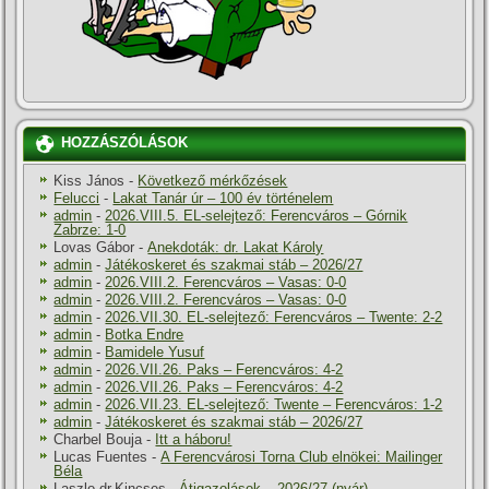
HOZZÁSZÓLÁSOK
Kiss János
-
Következő mérkőzések
Felucci
-
Lakat Tanár úr – 100 év történelem
admin
-
2026.VIII.5. EL-selejtező: Ferencváros – Górnik
Zabrze: 1-0
Lovas Gábor
-
Anekdoták: dr. Lakat Károly
admin
-
Játékoskeret és szakmai stáb – 2026/27
admin
-
2026.VIII.2. Ferencváros – Vasas: 0-0
admin
-
2026.VIII.2. Ferencváros – Vasas: 0-0
admin
-
2026.VII.30. EL-selejtező: Ferencváros – Twente: 2-2
admin
-
Botka Endre
admin
-
Bamidele Yusuf
admin
-
2026.VII.26. Paks – Ferencváros: 4-2
admin
-
2026.VII.26. Paks – Ferencváros: 4-2
admin
-
2026.VII.23. EL-selejtező: Twente – Ferencváros: 1-2
admin
-
Játékoskeret és szakmai stáb – 2026/27
Charbel Bouja
-
Itt a háboru!
Lucas Fuentes
-
A Ferencvárosi Torna Club elnökei: Mailinger
Béla
Laszlo dr.Kincses
-
Átigazolások – 2026/27 (nyár)