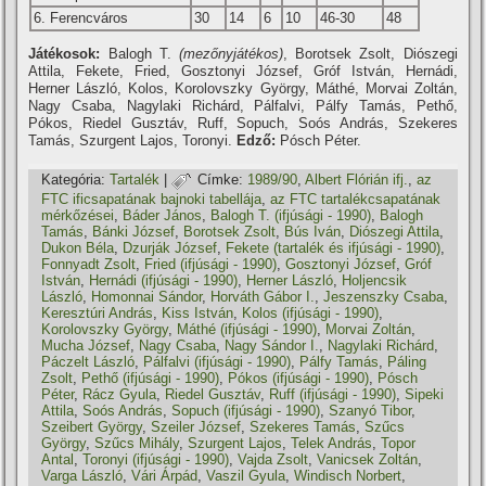
6. Ferencváros
30
14
6
10
46-30
48
Játékosok:
Balogh T.
(mezőnyjátékos)
, Borotsek Zsolt, Diószegi
Attila, Fekete, Fried, Gosztonyi József, Gróf István, Hernádi,
Herner László, Kolos, Korolovszky György, Máthé, Morvai Zoltán,
Nagy Csaba, Nagylaki Richárd, Pálfalvi, Pálfy Tamás, Pethő,
Pókos, Riedel Gusztáv, Ruff, Sopuch, Soós András, Szekeres
Tamás, Szurgent Lajos, Toronyi.
Edző:
Pósch Péter.
Kategória:
Tartalék
|
Címke:
1989/90
,
Albert Flórián ifj.
,
az
FTC ificsapatának bajnoki tabellája
,
az FTC tartalékcsapatának
mérkőzései
,
Báder János
,
Balogh T. (ifjúsági - 1990)
,
Balogh
Tamás
,
Bánki József
,
Borotsek Zsolt
,
Bús Iván
,
Diószegi Attila
,
Dukon Béla
,
Dzurják József
,
Fekete (tartalék és ifjúsági - 1990)
,
Fonnyadt Zsolt
,
Fried (ifjúsági - 1990)
,
Gosztonyi József
,
Gróf
István
,
Hernádi (ifjúsági - 1990)
,
Herner László
,
Holjencsik
László
,
Homonnai Sándor
,
Horváth Gábor I.
,
Jeszenszky Csaba
,
Keresztúri András
,
Kiss István
,
Kolos (ifjúsági - 1990)
,
Korolovszky György
,
Máthé (ifjúsági - 1990)
,
Morvai Zoltán
,
Mucha József
,
Nagy Csaba
,
Nagy Sándor I.
,
Nagylaki Richárd
,
Páczelt László
,
Pálfalvi (ifjúsági - 1990)
,
Pálfy Tamás
,
Páling
Zsolt
,
Pethő (ifjúsági - 1990)
,
Pókos (ifjúsági - 1990)
,
Pósch
Péter
,
Rácz Gyula
,
Riedel Gusztáv
,
Ruff (ifjúsági - 1990)
,
Sipeki
Attila
,
Soós András
,
Sopuch (ifjúsági - 1990)
,
Szanyó Tibor
,
Szeibert György
,
Szeiler József
,
Szekeres Tamás
,
Szűcs
György
,
Szűcs Mihály
,
Szurgent Lajos
,
Telek András
,
Topor
Antal
,
Toronyi (ifjúsági - 1990)
,
Vajda Zsolt
,
Vanicsek Zoltán
,
Varga László
,
Vári Árpád
,
Vaszil Gyula
,
Windisch Norbert
,