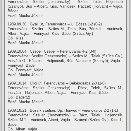
Ferencváros: Szeiler (Jeszenszky) – Szűcs, Telek, Holjencsik
(Szanyó), Bús – Albert, Kiss, Vanicsek, Páczelt (Horváth) – Vajda,
Báder
Edző: Mucha József
1989.09.30., Gyáli út, Ferencváros – Ú. Dózsa 1-2 (0-2)
Ferencváros: Szeiler – Szűcs M., Telek, Bús, Páczelt – Vanicsek,
Albert, Vajda – Fonnyadt, Kiss, Báder (Szűcs Gy.)
Gól: Kiss
Edző: Mucha József
1989.10.04., Csepel, Csepel – Ferencváros 4-2 (3-0)
Ferencváros: Szeiler (Jeszenszky) – Szűcs M., Telek (Szűcs Gy.),
Horváth G., Páczelt – Holjencsik, Bús, Vanicsek (Szanyó), Vajda –
Fonnyadt, Báder
Gól: Fonnyadt, Vajda
Edző: Mucha József
1989.10.14., Üllői út, Ferencváros – Békéscsaba 2-0 (1-0)
Ferencváros: Szeiler (Jeszenszky) – Rácz, Telek, Szűcs M.,
Horváth – Holjencsik, Albert, Vajda – Fonnyadt, Kiss, Báder
Gól: Báder(2)
Edző: Mucha József
1989.10.21., Bozsik stadion, Bp. Honvéd – Ferencváros 2-2 (1-1)
Ferencváros: Szeiler (Jeszenszky) – Rácz, Telek, Holjencsik,
Szűcs M.? – Vanicsek, Albert, Vajda – Szanyó (Szűcs Gy.), Kiss I.,
Báder
Gól: Albert, Vajda