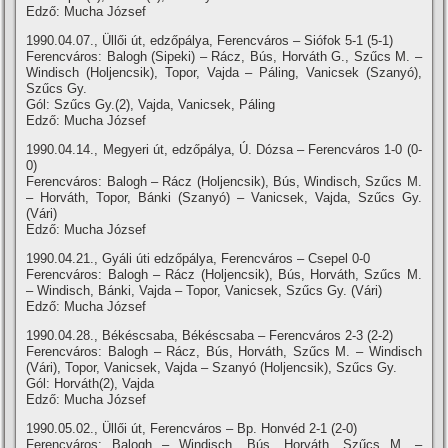
Edző: Mucha József
1990.04.07., Üllői út, edzőpálya, Ferencváros – Siófok 5-1 (5-1)
Ferencváros: Balogh (Sipeki) – Rácz, Bús, Horváth G., Szűcs M. –
Windisch (Holjencsik), Topor, Vajda – Páling, Vanicsek (Szanyó),
Szűcs Gy.
Gól: Szűcs Gy.(2), Vajda, Vanicsek, Páling
Edző: Mucha József
1990.04.14., Megyeri út, edzőpálya, Ú. Dózsa – Ferencváros 1-0 (0-
0)
Ferencváros: Balogh – Rácz (Holjencsik), Bús, Windisch, Szűcs M.
– Horváth, Topor, Bánki (Szanyó) – Vanicsek, Vajda, Szűcs Gy.
(Vári)
Edző: Mucha József
1990.04.21., Gyáli úti edzőpálya, Ferencváros – Csepel 0-0
Ferencváros: Balogh – Rácz (Holjencsik), Bús, Horváth, Szűcs M.
– Windisch, Bánki, Vajda – Topor, Vanicsek, Szűcs Gy. (Vári)
Edző: Mucha József
1990.04.28., Békéscsaba, Békéscsaba – Ferencváros 2-3 (2-2)
Ferencváros: Balogh – Rácz, Bús, Horváth, Szűcs M. – Windisch
(Vári), Topor, Vanicsek, Vajda – Szanyó (Holjencsik), Szűcs Gy.
Gól: Horváth(2), Vajda
Edző: Mucha József
1990.05.02., Üllői út, Ferencváros – Bp. Honvéd 2-1 (2-0)
Ferencváros: Balogh – Windisch, Bús, Horváth, Szűcs M. –