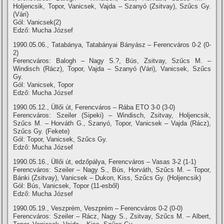
Holjencsik, Topor, Vanicsek, Vajda – Szanyó (Zsitvay), Szűcs Gy.
(Vári)
Gól: Vanicsek(2)
Edző: Mucha József
1990.05.06., Tatabánya, Tatabányai Bányász – Ferencváros 0-2 (0-
2)
Ferencváros: Balogh – Nagy S.?, Bús, Zsitvay, Szűcs M. –
Windisch (Rácz), Topor, Vajda – Szanyó (Vári), Vanicsek, Szűcs
Gy.
Gól: Vanicsek, Topor
Edző: Mucha József
1990.05.12., Üllői út, Ferencváros – Rába ETO 3-0 (3-0)
Ferencváros: Szeiler (Sipeki) – Windisch, Zsitvay, Holjencsik,
Szűcs M. – Horváth G., Szanyó, Topor, Vanicsek – Vajda (Rácz),
Szűcs Gy. (Fekete)
Gól: Topor, Vanicsek, Szűcs Gy.
Edző: Mucha József
1990.05.16., Üllői út, edzőpálya, Ferencváros – Vasas 3-2 (1-1)
Ferencváros: Szeiler – Nagy S., Bús, Horváth, Szűcs M. – Topor,
Bánki (Zsitvay), Vanicsek – Dukon, Kiss, Szűcs Gy. (Holjencsik)
Gól: Bús, Vanicsek, Topor (11-esből)
Edző: Mucha József
1990.05.19., Veszprém, Veszprém – Ferencváros 0-2 (0-0)
Ferencváros: Szeiler – Rácz, Nagy S., Zsitvay, Szűcs M. – Albert,